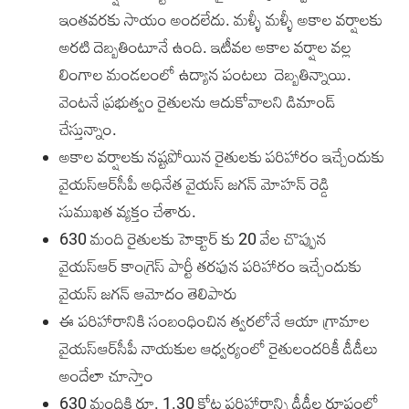
ఇంతవరకు సాయం అంద‌లేదు. మళ్ళీ మళ్ళీ అకాల వర్షాలకు
అరటి దెబ్బతింటూనే ఉంది. ఇటీవల అకాల వర్షాల వల్ల
లింగాల మండలంలో ఉద్యాన పంటలు దెబ్బ‌తిన్నాయి.
వెంటనే ప్రభుత్వం రైతులను ఆదుకోవాల‌ని డిమాండ్
చేస్తున్నాం.
అకాల వ‌ర్షాల‌కు న‌ష్ట‌పోయిన రైతులకు పరిహారం ఇచ్చేందుకు
వైయ‌స్ఆర్‌సీపీ అధినేత వైయ‌స్ జగన్ మోహన్ రెడ్డి
సుముఖ‌త వ్యక్తం చేశారు.
630 మంది రైతులకు హెక్టార్ కు 20 వేల చొప్పున
వైయ‌స్ఆర్ కాంగ్రెస్ పార్టీ తరఫున పరిహారం ఇచ్చేందుకు
వైయ‌స్ జ‌గ‌న్‌ ఆమోదం తెలిపారు
ఈ పరిహారానికి సంబంధించిన త్వరలోనే ఆయా గ్రామాల
వైయ‌స్ఆర్‌సీపీ నాయకుల ఆధ్వర్యంలో రైతులందరికీ డీడీలు
అందేలా చూస్తాం
630 మందికి రూ. 1.30 కోట్ల పరిహారాన్ని డీడీల రూపంలో