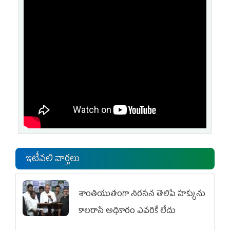
ఇటీవలి వార్తలు
శాంతియుతంగా నిరసన తెలిపే హక్కును
కాలరాసే అధికారం ఎవరికీ లేదు