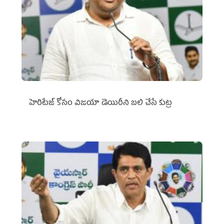
హెరిటేజ్ కోసం విజయా డెయిరీని బలి చేసే కుట్ర‌