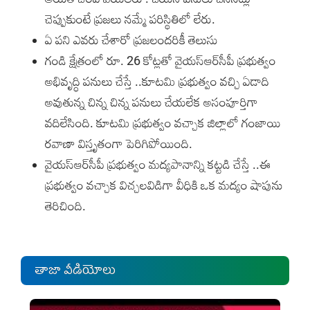
చెప్పుకుంటే ప్రజలు నమ్మే పరిస్థితిలో లేరు.
ఏ పని ఎవరు చేశారో ప్రజలందరికీ తెలుసు
గండి క్షేత్రంలో రూ. 26 కోట్లతో వైయ‌స్ఆర్‌సీపీ ప్రభుత్వం
అభివృద్ధి పనులు చేస్తే ..కూటమి ప్రభుత్వం వచ్చి ఏడాది
అవుతున్న చిన్న చిన్న పనులు చేయలేక అసంపూర్తిగా
వదిలేసింది. కూటమి ప్రభుత్వం వచ్చాక జిల్లాలో గంజాయి
రవాణా విస్తృతంగా పెరిగిపోయింది.
వైయ‌స్ఆర్‌సీపీ ప్రభుత్వం మద్యపానాన్ని కట్టడి చేస్తే ..ఈ
ప్రభుత్వం వచ్చాక విచ్చలవిడిగా వీధికి ఒక మద్యం షాపును
తెరిచింది.
తాజా వీడియోలు