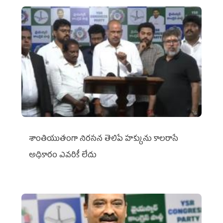
శాంతియుతంగా నిరసన తెలిపే హక్కును కాలరాసే
అధికారం ఎవరికీ లేదు