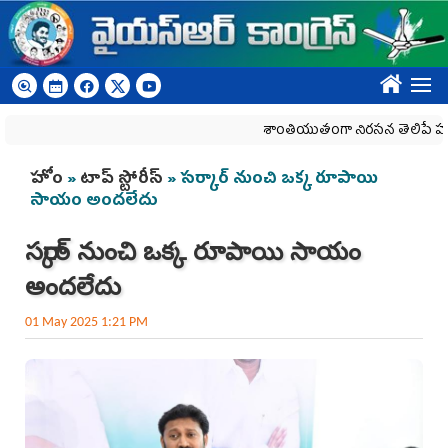
Skip to main content
????
శాంతియుతంగా నిరసన తెలిపే హక్కును కా
You are here
హోం
»
టాప్ స్టోరీస్
» స‌ర్కార్ నుంచి ఒక్క రూపాయి
సాయం అంద‌లేదు
స‌ర్కార్ నుంచి ఒక్క రూపాయి సాయం
అంద‌లేదు
01 May 2025 1:21 PM