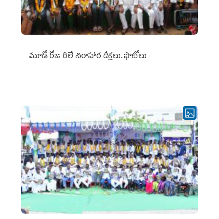
మూడో రోజు రిలే నిరాహార దీక్షలు..ఫొటోలు