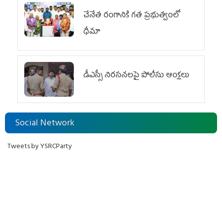
చేనేత రంగానికి గత ప్రభుత్వంలో
ధీమా
డీఎస్సీ నిరసనలపై పోలీసు ఆంక్షలు
Social Network
Tweets by YSRCParty