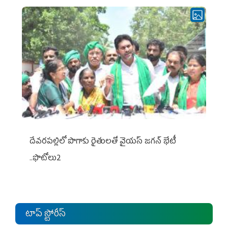
దేవరపల్లిలో పొగాకు రైతులతో వైయస్ జగన్ భేటీ
..ఫొటోలు2
టాప్ స్టోరీస్