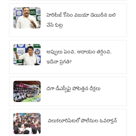
హెరిటేజ్ కోసం విజయా డెయిరీని బలి
చేసే కుట్ర‌
అప్పులు పెంచి.. ఆదాయం తగ్గించి..
ఇదేనా ప్రగతి?
దగా డీఎస్సీపై పోటెత్తిన దీక్షలు
చిలుక‌లూరిపేట‌లో పోలీసుల ఓవ‌రాక్ష‌న్‌