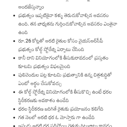
అందజేస్తున్నాం
ప్రభుత్వం ఇప్పటికైనా కళ్ళు తెరుచుకోవాల్సిన అవసరం
ఉంది. తన బాధ్యతను గుర్తించుకోవాల్సిన అవసరం ఎంతైనా
ఉంది
రూ.26 కోట్లతో అరటి రైతుల కోసం వైయ‌స్ఆర్‌సీపీ
ప్రభుత్వం కోల్డ్ స్టోరేజ్ని ఏర్పాటు చేసింది
కానీ దాని వినియోగంలోకి తీసుకురావడంలో ప్రస్తుతం
కూటమి ప్రభుత్వం విఫలమైంది
పులివెందుల పట్ల కూటమి ప్రభుత్వానికి ఉన్న చిత్తశుద్ధితో
ఏంటో అర్థం చేసుకోవచ్చు
ఈ కోల్డ్ స్టోరేజ్ని వినియోగంలోకి తీసుకొచ్చి ఉంటే ధరల
స్థిరీకరణకు అవకాశం ఉండేది
ధరల స్థిరీకరణ జరిగితే రైతుకు ప్రయోజనం కలిగేది
గత నెలలో అరటి ధర ఓ మోస్తారు గా ఉండేది
ఇప్పుడు అరటి ధర పడిపోయి రైతుకు గిట్టుబాటు కావడం