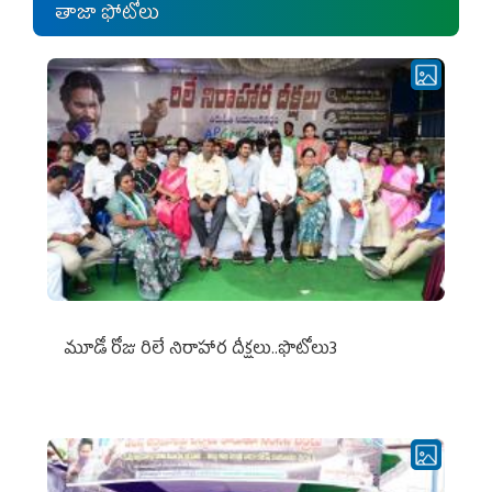
తాజా ఫోటోలు
మూడో రోజు రిలే నిరాహార దీక్షలు..ఫొటోలు3