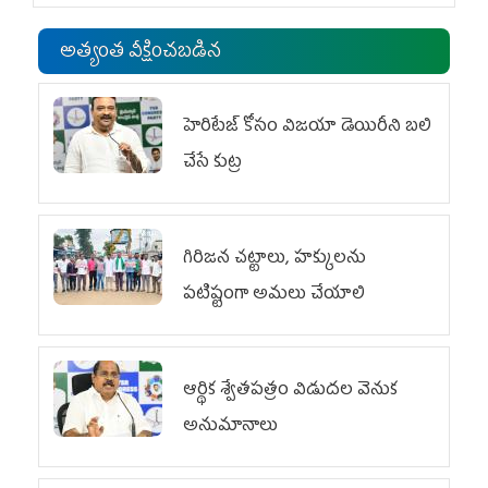
అత్యంత వీక్షించబడిన
హెరిటేజ్ కోసం విజయా డెయిరీని బలి
చేసే కుట్ర‌
గిరిజన చట్టాలు, హక్కులను
పటిష్టంగా అమలు చేయాలి
ఆర్థిక శ్వేతపత్రం విడుదల వెనుక
అనుమానాలు