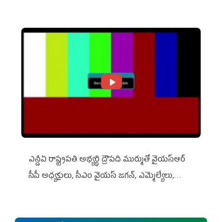
ఎన్డీఏ రాష్ట్ర‌ప‌తి అభ్య‌ర్థి ద్రౌప‌ది ముర్ముతో వైయ‌స్ఆర్
సీపీ అధ్య‌క్షులు, సీఎం వైయ‌స్ జ‌గ‌న్, ఎమ్మెల్యేలు,
ఎంపీల స‌మావేశం