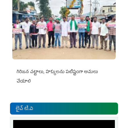
గిరిజన చట్టాలు, హక్కులను పటిష్టంగా అమలు
చేయాలి
లైవ్ టి.వి