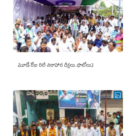
మూడో రోజు రిలే నిరాహార దీక్షలు..ఫొటోలు2