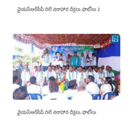
వైయ‌స్ఆర్‌సీపీ రిలే నిరాహార దీక్షలు..ఫొటోలు 2
వైయ‌స్ఆర్‌సీపీ రిలే నిరాహార దీక్షలు..ఫొటోలు