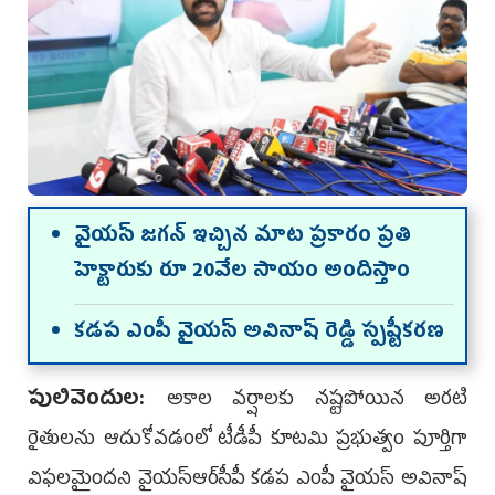
వైయ‌స్ జ‌గ‌న్ ఇచ్చిన మాట ప్ర‌కారం ప్రతి
హెక్టారుకు రూ 20వేల సాయం అందిస్తాం
క‌డ‌ప ఎంపీ వైయ‌స్ అవినాష్ రెడ్డి స్ప‌ష్టీక‌ర‌ణ‌
పులివెందుల‌:
అకాల వర్షాలకు నష్టపోయిన అరటి
రైతులను ఆదుకోవడంలో టీడీపీ కూట‌మి ప్రభుత్వం పూర్తిగా
విఫలమైంద‌ని వైయ‌స్ఆర్‌సీపీ క‌డ‌ప ఎంపీ వైయస్ అవినాష్