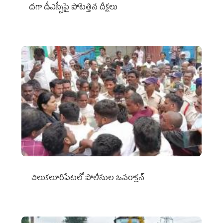
దగా డీఎస్సీపై పోటెత్తిన దీక్షలు
చిలుక‌లూరిపేట‌లో పోలీసుల ఓవ‌రాక్ష‌న్‌