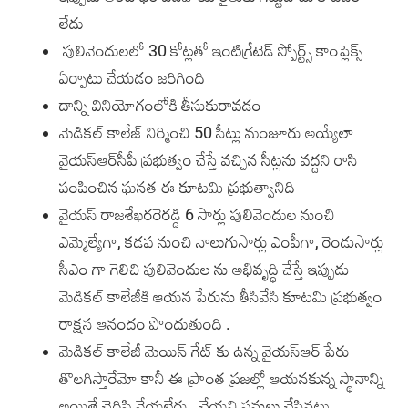
లేదు
పులివెందులలో 30 కోట్లతో ఇంటిగ్రేటెడ్ స్పోర్ట్స్ కాంప్లెక్స్
ఏర్పాటు చేయడం జరిగింది
దాన్ని వినియోగంలోకి తీసుకురావడం
మెడికల్ కాలేజ్ నిర్మించి 50 సీట్లు మంజూరు అయ్యేలా
వైయ‌స్ఆర్‌సీపీ ప్రభుత్వం చేస్తే వచ్చిన సీట్లను వద్దని రాసి
పంపించిన ఘనత ఈ కూటమి ప్రభుత్వానిది
వైయ‌స్ రాజ‌శేఖ‌ర‌రెర‌డ్డి 6 సార్లు పులివెందుల నుంచి
ఎమ్మెల్యేగా, కడప నుంచి నాలుగుసార్లు ఎంపీగా, రెండుసార్లు
సీఎం గా గెలిచి పులివెందుల ను అభివృద్ధి చేస్తే ఇప్పుడు
మెడికల్ కాలేజీకి ఆయన పేరును తీసివేసి కూటమి ప్రభుత్వం
రాక్షస ఆనందం పొందుతుంది .
మెడికల్ కాలేజీ మెయిన్ గేట్ కు ఉన్న వైయ‌స్ఆర్ పేరు
తొలగిస్తారేమో కానీ ఈ ప్రాంత ప్రజల్లో ఆయనకున్న స్థానాన్ని
అయితే చెరిపి వేయలేరు . చేయ‌ని పనులు చేసినట్లు