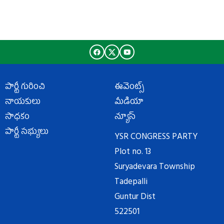
పార్టీ గురించి
ఈవెంట్స్
నాయకులు
మీడియా
సాధకం
న్యూస్
పార్టీ సభ్యులు
YSR CONGRESS PARTY
Plot no. 13
Suryadevara Township
Tadepalli
Guntur Dist
522501