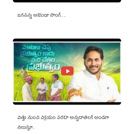
జగనన్న అజెండా సాంగ్….
విత్తు నుంచి విక్రయం వరకూ అన్నదాతలకి అండగా
నిలుస్తూ..