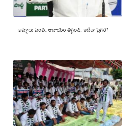
అప్పులు పెంచి.. ఆదాయం తగ్గించి.. ఇదేనా ప్రగతి?