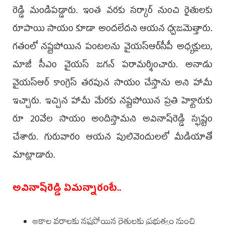
రెడ్డి మండిప‌డ్డారు. ఇంత వ‌ర‌కు స‌ర్కార్ నుంచి రైతుల‌కు
రూపాయి సాయం కూడా అంద‌లేద‌ని ఆయ‌న ధ్వ‌జ‌మెత్తారు.
గ‌తంలో నష్టపోయిన పంటలను వైయ‌స్ఆర్‌సీపీ అధ్య‌క్షులు,
మాజీ సీఎం వైయ‌స్ జగన్ పరామర్శించారు. అనాడు
వైయస్ఆర్ కాంగ్రెస్ తరపున సాయం చేస్తాను అని హామీ
ఇచ్చారు. ఇచ్చిన హామీ మేరకు నష్టపోయిన ప్రతి హెక్టారుకు
రూ 20వేల సాయం అందిస్తామ‌ని అవినాష్‌రెడ్డి స్ఫ‌ష్టం
చేశారు. గురువారం ఆయ‌న పులివెందుల‌లో మీడియాతో
మాట్లాడారు.
అవినాష్‌రెడ్డి ఏమన్నారంటే..
అకాల వ‌ర్షాల‌కు న‌ష్ట‌పోయిన రైతుల‌కు ప్రభుత్వం నుంచి