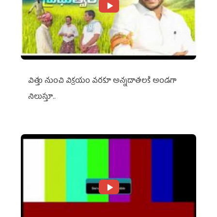
విత్తు నుంచి విక్రయం వరకూ అన్నదాతలకి అండగా
నిలుస్తూ..