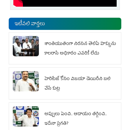
ఇటీవలి వార్తలు
శాంతియుతంగా నిరసన తెలిపే హక్కును
కాలరాసే అధికారం ఎవరికీ లేదు
హెరిటేజ్ కోసం విజయా డెయిరీని బలి
చేసే కుట్ర‌
అప్పులు పెంచి.. ఆదాయం తగ్గించి..
ఇదేనా ప్రగతి?