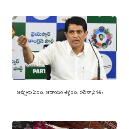
అప్పులు పెంచి.. ఆదాయం తగ్గించి.. ఇదేనా ప్రగతి?