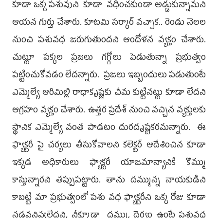
కూడా ఒక్క పశువుని కూడా వధించకుండా అడ్డుకున్నామ‌ని
ఆయ‌న గుర్తు చేశారు. కూట‌మి స‌ర్కార్ వ‌చ్చాక‌.. రెండు నెలల
నుంచి పశువధ జరుగుతుంద‌ని ఆందోళ‌న వ్య‌క్తం చేశారు.
చుట్టూ పక్కల ప్రజలు గ‌గ్గోలు పెడుతున్నా ప్ర‌భుత్వం
ప‌ట్టించుకోవ‌డం లేద‌న్నారు. ప్ర‌జ‌లు ఇబ్బందులు ప‌డుతుంటే
ఎమ్మెల్యే ఆరిమిల్లి రాధాకృష్ణకు చీమ కుట్టినట్టు కూడా లేద‌ని
ఆగ్ర‌హం వ్య‌క్తం చేశారు. ఉత్తర‌ ప్రదేశ్ నుంచి వచ్చిన వ్య‌క్తుల‌కు
స్థానిక ఎమ్మెల్యే వంత పాడ‌టం దుర‌దృష్ట‌క‌ర‌మ‌న్నారు. ఈ
ఫ్యాక్టరీ పై చర్యలు తీసుకోవాలని కలెక్టర్ ఆదేశించిన కూడా
ఇక్కడ అధికారులు ఫ్యాక్టరీ యాజమాన్యానికి కొమ్ము
కాస్తున్నార‌ని త‌ప్పుప‌ట్టారు. తాను దమ్మున్న నాయ‌కుడిని
కాబ‌ట్టి మా ప్ర‌భుత్వంలో ప‌శు వ‌ధ‌ ఫ్యాక్టరీని ఒక్క రోజు కూడా
నడవనివ్వలేదని, నీక్కూడా దమ్ము, దైర్యం ఉంటే పశువధ