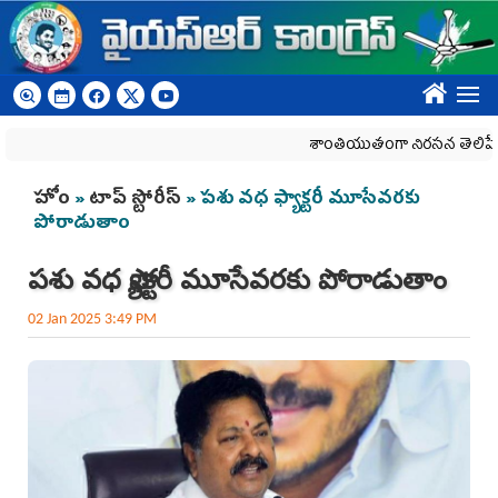
Skip to main content
????
శాంతియుతంగా నిరసన తెలిపే హక్కును 
You are here
హోం
»
టాప్ స్టోరీస్
» పశు వధ ఫ్యాక్టరీ మూసేవరకు
పోరాడుతాం
పశు వధ ఫ్యాక్టరీ మూసేవరకు పోరాడుతాం
02 Jan 2025 3:49 PM