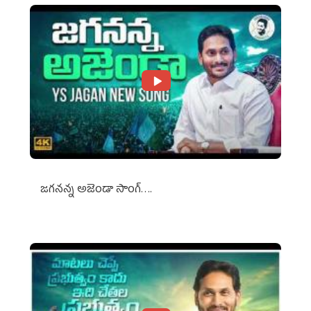
జగనన్న అజెండా సాంగ్….