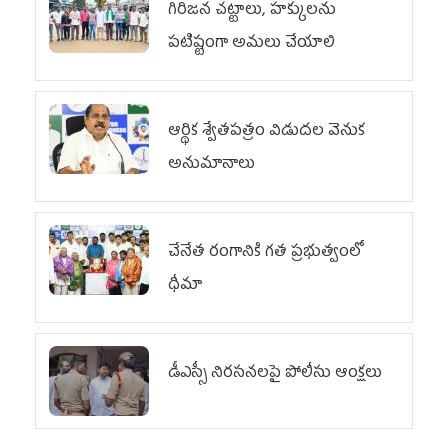
గిరిజన చట్టాలు, హక్కులను
పటిష్టంగా అమలు చేయాలి
ఆర్థిక శ్వేతపత్రం విడుదల వెనుక
అనుమానాలు
చేనేత రంగానికి గత ప్రభుత్వంలో
ధీమా
డీఎస్సీ నిరసనలపై పోలీసు ఆంక్షలు