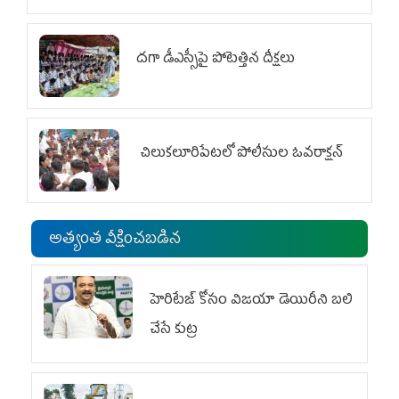
దగా డీఎస్సీపై పోటెత్తిన దీక్షలు
చిలుక‌లూరిపేట‌లో పోలీసుల ఓవ‌రాక్ష‌న్‌
అత్యంత వీక్షించబడిన
హెరిటేజ్ కోసం విజయా డెయిరీని బలి
చేసే కుట్ర‌