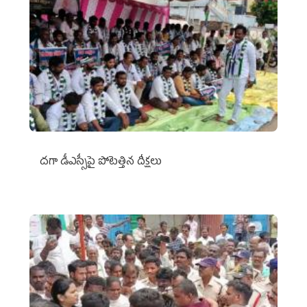
దగా డీఎస్సీపై పోటెత్తిన దీక్షలు