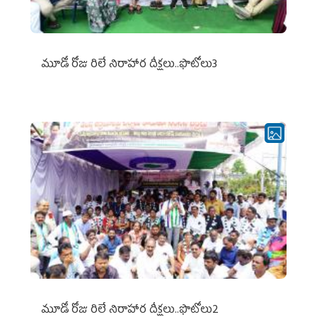
మూడో రోజు రిలే నిరాహార దీక్షలు..ఫొటోలు3
మూడో రోజు రిలే నిరాహార దీక్షలు..ఫొటోలు2