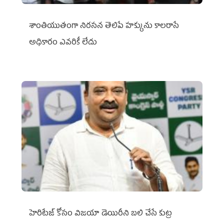
శాంతియుతంగా నిరసన తెలిపే హక్కును కాలరాసే
అధికారం ఎవరికీ లేదు
హెరిటేజ్ కోసం విజయా డెయిరీని బలి చేసే కుట్ర‌