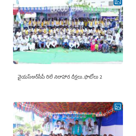
వైయ‌స్ఆర్‌సీపీ రిలే నిరాహార దీక్షలు..ఫొటోలు 2