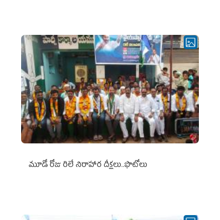
మూడో రోజు రిలే నిరాహార దీక్షలు..ఫొటోలు