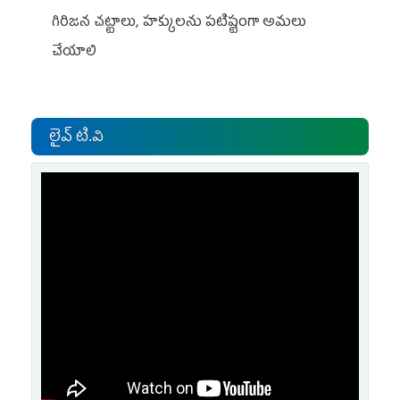
గిరిజన చట్టాలు, హక్కులను పటిష్టంగా అమలు
చేయాలి
లైవ్ టి.వి