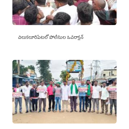
చిలుక‌లూరిపేట‌లో పోలీసుల ఓవ‌రాక్ష‌న్‌