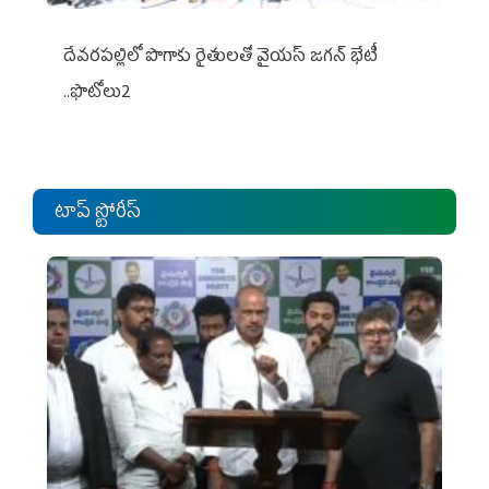
దేవరపల్లిలో పొగాకు రైతులతో వైయస్ జగన్ భేటీ
..ఫొటోలు2
టాప్ స్టోరీస్