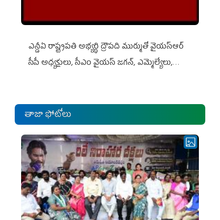
ఎన్డీఏ రాష్ట్ర‌ప‌తి అభ్య‌ర్థి ద్రౌప‌ది ముర్ముతో వైయ‌స్ఆర్
సీపీ అధ్య‌క్షులు, సీఎం వైయ‌స్ జ‌గ‌న్, ఎమ్మెల్యేలు,
ఎంపీల స‌మావేశం
తాజా ఫోటోలు