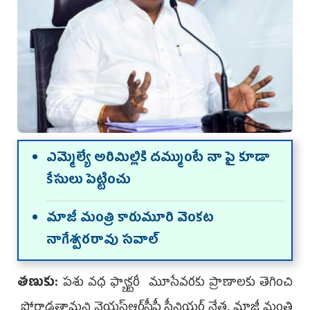
ఎమ్మెల్యే అరిమిల్లికి దమ్ముంటే నా పై కూడా
కేసులు పెట్టించు
మాజీ మంత్రి కారుమూరి వెంక‌ట
నాగేశ్వ‌ర‌రావు స‌వాల్‌
తణుకు:
పశు వధ ఫ్యాక్టరీ మూసేవరకు ప్రాణాలకు తెగించి
పోరాడతామ‌ని వైయ‌స్ఆర్‌సీపీ సీనియ‌ర్ నేత‌, మాజీ మంత్రి