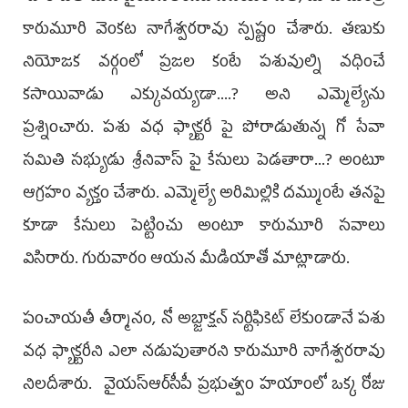
కారుమూరి వెంక‌ట నాగేశ్వ‌ర‌రావు స్ప‌ష్టం చేశారు. త‌ణుకు
నియోజక వర్గంలో ప్రజల కంటే పశువుల్ని వధించే
కసాయివాడు ఎక్కువయ్యడా....? అని ఎమ్మెల్యేను
ప్ర‌శ్నించారు. ప‌శు వ‌ధ ఫ్యాక్టరీ పై పోరాడుతున్న గో సేవా
సమితి సభ్యుడు శ్రీనివాస్ పై కేసులు పెడతారా...? అంటూ
ఆగ్ర‌హం వ్య‌క్తం చేశారు. ఎమ్మెల్యే అరిమిల్లికి దమ్ముంటే త‌న‌పై
కూడా కేసులు పెట్టించు అంటూ కారుమూరి స‌వాలు
విసిరారు. గురువారం ఆయ‌న మీడియాతో మాట్లాడారు.
పంచాయ‌తీ తీర్మానం, నో అబ్జాక్షన్ సర్టిఫికెట్ లేకుండానే ప‌శు
వ‌ధ‌ ఫ్యాక్టరీని ఎలా న‌డుపుతార‌ని కారుమూరి నాగేశ్వ‌ర‌రావు
నిల‌దీశారు. వైయ‌స్ఆర్‌సీపీ ప్రభుత్వం హయాంలో ఒక్క రోజు