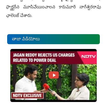
ఫ్యాక్టరీని మూసివేయించాల‌ని కారుమూరి నాగేశ్వ‌ర‌రావు
ఛాలెంజ్ చేశారు.
తాజా వీడియోలు