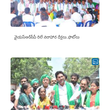
వైయ‌స్ఆర్‌సీపీ రిలే నిరాహార దీక్షలు..ఫొటోలు