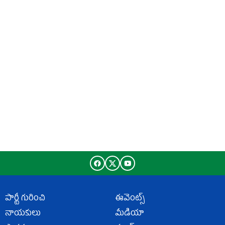
పార్టీ గురించి
ఈవెంట్స్
నాయకులు
మీడియా