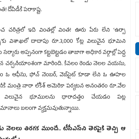
త! దోపిడీకి పరాకాష్ట.
ంచ చరిత్రలో ఇది వింతల్లో వింత! ఊరు పేరు లేని ‘ఉర్సా
్టర్స్‌’కు విశాఖలో దాదాపు రూ.3,000 కోట్ల విలువైన భూమిని
పీ సర్కారు అప్పనంగా కట్టబెట్టడం తాజాగా అధికార వర్గాల్లో పెద్ద
తున చర్చనీయాంశంగా మారింది. కేవలం రెండు నెలల వయసు,
ం ఓ ఆఫీసు, ఫోన్‌ నెంబర్, వెబ్‌సైట్‌ కూడా లేని ఓ ఊహల
నీకి మంత్రి నారా లోకేశ్‌ అమెరికా పర్యటన అనంతరం రూ.వేల
్ల విలువైన భూములను ధారాదత్తం చేయడం పట్ల
మానాలు బలంగా వ్యక్తమవుతున్నాయి.
ు నెలలు తిరగక ముందే.. టీసీఎస్‌ని తెరపైకి తెచ్చి ఆ