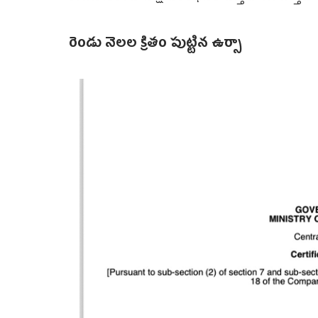
రెండు నెలల క్రితం పుట్టిన ఉర్సా