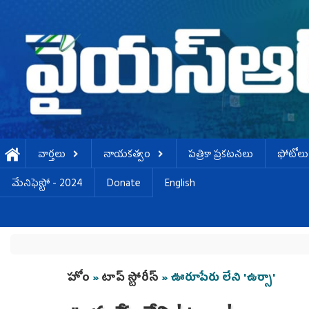
Skip to main content
వార్తలు
నాయకత్వం
పత్రికా ప్రకటనలు
ఫోటోలు
మేనిఫెస్టో - 2024
Donate
English
You are here
హోం
»
టాప్ స్టోరీస్
» ఊరూపేరు లేని 'ఉర్సా'