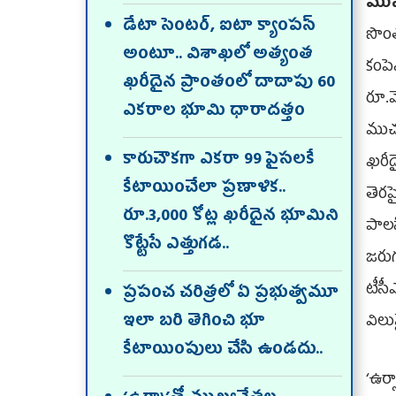
ముస
డేటా సెంటర్, ఐటా క్యాంపస్‌
సొంత
అంటూ.. విశాఖలో అత్యంత
కంపె
ఖరీదైన ప్రాంతంలో దాదాపు 60
రూ.
ఎకరాల భూమి ధారాదత్తం
ముచ్
కారుచౌకగా ఎకరా 99 పైసలకే
ఖరీ
కేటాయించేలా ప్రణాళిక..
తెరప
రూ.3,000 కోట్ల ఖరీదైన భూమిని
పాలస
కొట్టేసే ఎత్తుగడ..
జరు
టీసీ
ప్రపంచ చరిత్రలో ఏ ప్రభుత్వమూ
ఇలా బరి తెగించి భూ
విలు
కేటాయింపులు చేసి ఉండదు..
‘ఉర్