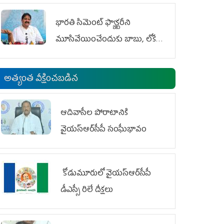
భారతి సిమెంట్ ఫ్యాక్టరీని
మూసివేయించేందుకు బాబు, లోకేశ్
కుట్ర
అత్యంత వీక్షించబడిన
ఆదివాసీల పోరాటానికి
వైయ‌స్ఆర్‌సీపీ సంఘీభావం
కోడుమూరులో వైయ‌స్ఆర్‌సీపీ
డీఎస్సీ రిలే దీక్షలు