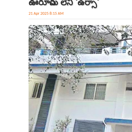
ఊరూపేరు లేని 'ఉర్సా'
21 Apr 2025 8:15 AM