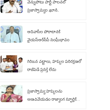
వెన్నుపోటు పార్టీ పాలనలో
ప్రజాస్వామ్యం ఖూనీ..
ఆదివాసీల పోరాటానికి
వైయ‌స్ఆర్‌సీపీ సంఘీభావం
గిరిజన చట్టాలు, హక్కుల పరిరక్షణలో
రాజీపడే ప్రసక్తే లేదు
ప్రజాస్వామ్య హక్కులను
అణచివేయడం రాజ్యాంగ స్ఫూర్తికి
విరుద్ధం