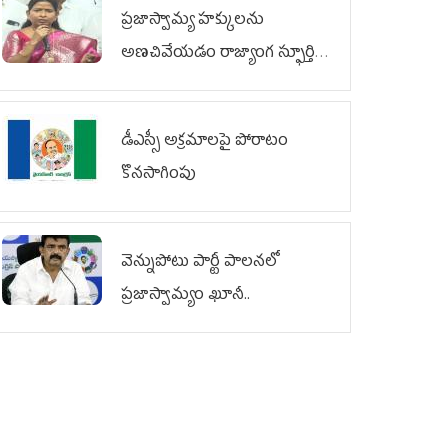
ప్రజాస్వామ్య హక్కులను
అణచివేయడం రాజ్యాంగ స్ఫూర్తికి
విరుద్ధం
డీఎస్సీ అక్రమాలపై పోరాటం
కొనసాగింపు
వెన్నుపోటు పార్టీ పాలనలో
ప్రజాస్వామ్యం ఖూనీ..