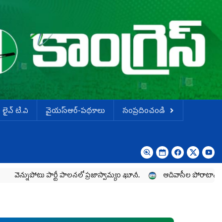
లైవ్ టి.వి
వైయస్ఆర్-పథకాలు
సంప్రదించండి
 పార్టీ పాలనలో ప్రజాస్వామ్యం ఖూనీ..
ఆదివాసీల పోరాటానికి వైయ‌స్ఆర్‌సీ