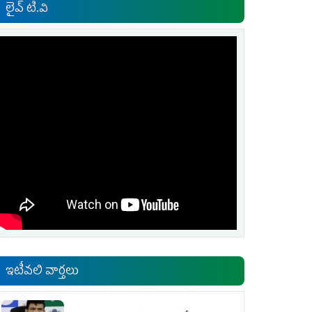
లైవ్ టి.వి
ఇటీవలి వార్తలు