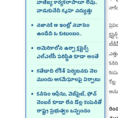
వాణిజ్య కార్యకలాపాలూ లేవు..
నాకిం
వాడుకునేది గృహ విద్యుత్తు
నిజానికి ఆ ఇంట్లో నివాసం
ప్రప
ఉండేది ఓ కుటుంబం..
క్లస
టీడీ
అమెరికాలోని ఉర్సా క్లస్టర్స్‌
ఎత్
ఎల్‌ఎల్‌సీ పరిస్థితి కూడా అంతే
కనీస
గతేడాది లోకేశ్‌ పర్యటనకు నెల
కంపె
ముందు ఆగమేఘాలపై ఏర్పాటు
కోట
అను
కనీసం ఆఫీసు, వెబ్‌సైట్, ఫోన్‌
నెంబర్‌ కూడా లేని డొల్ల కంపెనీతో
రెండ
రాష్ట్ర ప్రభుత్వం ఒప్పందం