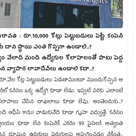
రావతి :
రూ.10,000 కోట్లు పెట్టుబడులు పెట్టే కంపెనీ
ే దాని స్థాయి ఎంత గొప్పగా ఉండాలి..?
్యం వేలాది మంది ఉద్యోగుల కోలాహలంతో పాటు పెద్ద
తున వ్యాపార లావాదేవీలు ఉండాలి కదా..?
 రూ.వేల కోట్ల పెట్టుబడులు పెడతామంటూ ముందుకొచ్చిన ఆ
నీలో కనీసం ఒక్క ఉద్యోగి కూడా లేడు. ఇప్పటి వరకు ఎలాంటి
్యకలాపాలు చేసిన దాఖలాలు కూడా లేవు. అంతెందుకు..?
ి ఆఫీసే కాదు! వాడుకునేది కూడా గృహ విద్యుత్తే. కనీసం
్యాలయం కూడా లేని కంపెనీకి ఎకరం 99 పైసలకే అత్యంత
దైన భూమిని ఉరుకులు పరుగులపై అప్పగించడం నీకింత..