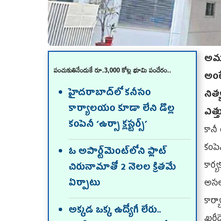
అమ
పంచుకుతినేందుకే రూ.3,000 కోట్ల భూమి పందేరం..
అంట
హైదరాబాద్‌లో కనీసం
నిత
కార్యాలయం కూడా లేని డొల్ల
ఎత్
కంపెనీ ‘ఉర్సా క్లస్టర్స్‌’
కానీ
కంపె
ఓ అపార్ట్‌మెంట్‌లోని ఫ్లాట్‌
కార
చిరునామాతో 2 నెలల క్రితమే
ఏర్పాటు
అసలద
కార
అక్కడ ఒక్క ఉద్యోగీ లేరు..
ఖరీ