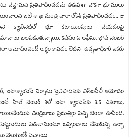
పాటు చేస్తామని ప్రతిపాదించడమే తడవుగా చౌకగా భూములు
యించాలని ఐటీ శాఖ మంత్రి నారా లోకేశ్‌ ప్రతిపాదించడం.. ఆ
టనే క్యాబినెట్‌లో భూ కేటాయింపులు చేయడంపై
ానాలు బలపడుతున్నాయి. కనీసం ఓ ఆఫీసు, ఫోన్‌ నెంబర్‌
గం ఎలా ఆమోదించిందో అర్థం కావడం లేదని ఉన్నతాధికారి ఒకరు
సెంటర్, ఐటాక్యాంపస్‌ ఏర్పాటు ప్రతిపాదనకు ఎస్‌ఐపీబీ ఆమోదం
ీ హిల్‌ నెంబర్‌ 3లో ఐటా క్యాంపస్‌కు 3.5 ఎకరాలు,
టాయించేందుకు చంద్రబాబు ప్రభుత్వం పచ్చ జెండా ఊపింది.
పైగా పెట్టుబడులు పెడతామంటూ ఒప్పందాలు చేసుకున్న ఉర్సా
వాలు వెలుగులోకి వచ్చాయి.