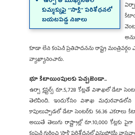
‘ఉర్సా’తో ముఖ్యనేతల
ఏర్
కుమ్మక్కుపై ‘‘సాక్షి’’ పరిశోధనలో
కేటా
బయటపడ్డ నిజాలు
వెం
అనుమ
కూడా లేని కంపెనీ ప్రతిపాదనను రాష్ట్ర మంత్రివర్
వ్యాఖ్యానించారు.
భూ కేటాయింపులకు పచ్చజెండా..
ఉర్సా క్లస్టర్స్‌ రూ.5,728 కోట్లతో విశాఖలో డేటా 
తెలిపింది. ఇందుకోసం విశాఖ మధురవాడలోని ఐట
కాపులుప్పాడలో డేటా సెంటర్‌కు 56.36 ఎకరాలు కే
అయితే తెలుగు రాష్ట్రాల్లో రూ.10,000 కోట్లకు 
కంపెనీ గురించి ‘సాక్షి’ పరిశోధనలో విస్తుపోయే వాస్త