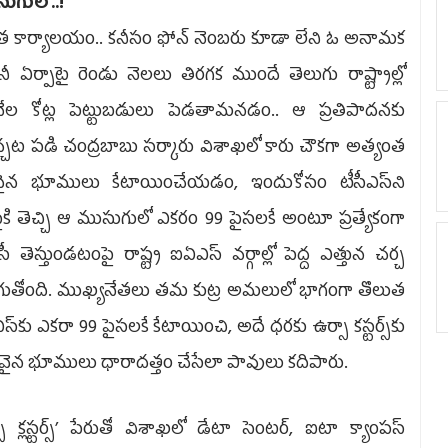
ుగులో..!
 కార్యాలయం.. కనీసం ఫోన్‌ నెంబరు కూడా లేని ఓ అనామక
నీ ఏర్పాటై రెండు నెలలు తిరగక ముందే తెలుగు రాష్ట్రాల్లో
వేల కోట్ల పెట్టుబడులు పెడతామనడం.. ఆ ప్రతిపాదనకు
చట పడి చంద్రబాబు సర్కారు విశాఖలో కారు చౌకగా అత్యంత
దైన భూములు కేటాయించేయడం, ఇందుకోసం టీసీఎస్‌ని
ైకి తెచ్చి ఆ ముసుగులో ఎకరం 99 పైసలకే అంటూ ప్రత్యేకంగా
ీ తెస్తుండటంపై రాష్ట్ర ఐఏఎస్‌ వర్గాల్లో పెద్ద ఎత్తున చర్చ
గుతోంది. ముఖ్యనేతలు తమ కుట్ర అమలులో భాగంగా తొలుత
ఎస్‌కు ఎకరా 99 పైసలకే కేటాయించి, అదే ధరకు ఉర్సా కస్టర్స్‌కు
వైన భూములు ధారాదత్తం చేసేలా పావులు కదిపారు.
సా క్లస్టర్స్‌’ పేరుతో విశాఖలో డేటా సెంటర్, ఐటా క్యాంపస్‌