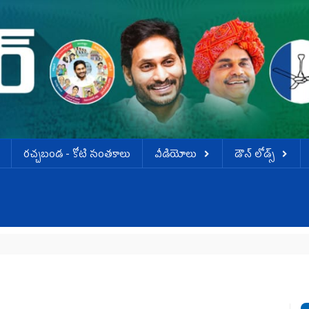
ర‌చ్చ‌బండ‌ - కోటి సంత‌కాలు
వీడియోలు
డౌన్ లోడ్స్
వెన్నుపోటు