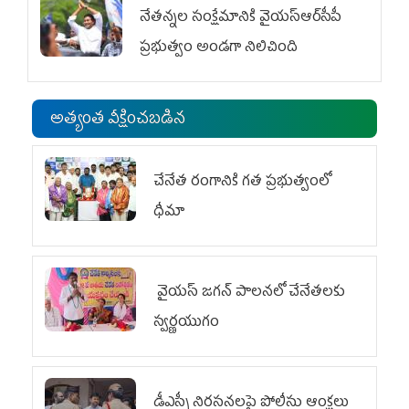
నేతన్నల సంక్షేమానికి వైయ‌స్ఆర్‌సీపీ
ప్రభుత్వం అండగా నిలిచింది
అత్యంత వీక్షించబడిన
చేనేత రంగానికి గత ప్రభుత్వంలో
ధీమా
వైయ‌స్ జగన్ పాలనలో చేనేతలకు
స్వర్ణయుగం
డీఎస్సీ నిరసనలపై పోలీసు ఆంక్షలు