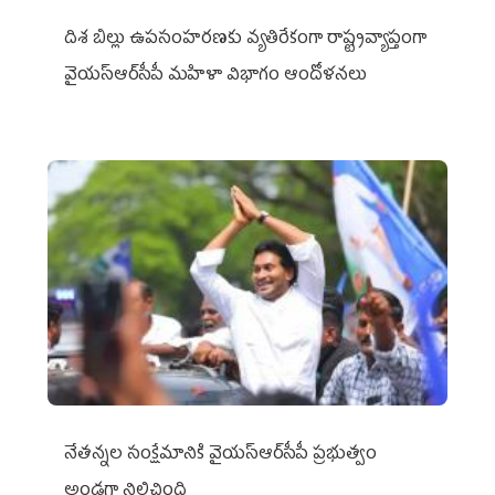
దిశ బిల్లు ఉపసంహరణకు వ్యతిరేకంగా రాష్ట్రవ్యాప్తంగా
వైయ‌స్ఆర్‌సీపీ మహిళా విభాగం ఆందోళనలు
నేతన్నల సంక్షేమానికి వైయ‌స్ఆర్‌సీపీ ప్రభుత్వం
అండగా నిలిచింది