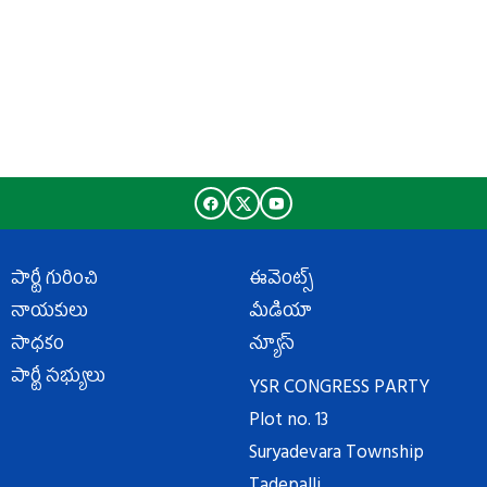
పార్టీ గురించి
ఈవెంట్స్
నాయకులు
మీడియా
సాధకం
న్యూస్
పార్టీ సభ్యులు
YSR CONGRESS PARTY
Plot no. 13
Suryadevara Township