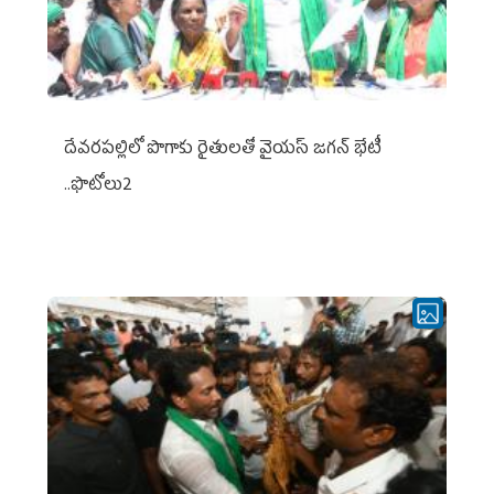
దేవరపల్లిలో పొగాకు రైతులతో వైయస్ జగన్ భేటీ
..ఫొటోలు2