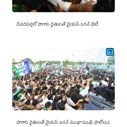
దేవరపల్లిలో పొగాకు రైతులతో వైయస్ జగన్ భేటీ
పొగాకు రైతుల‌తో వైయ‌స్ జ‌గ‌న్ ముఖాముఖి..ఫొటోలు2