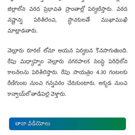
జిల్లాలోని వరద ప్రభావిత ప్రాంతాల్లో పర్యటిస్తారు. వరద
నష్టాన్ని పరిశీలించి, స్ధానికులతో ముఖాముఖి
మాట్లాడ‌తారు.
నెల్లూరు రూరల్ లోనూ ఆయ‌న ప‌ర్య‌టన కొన‌సాగుతుంది.
రేపు మ‌ధ్యాహ్నం నెల్లూరు నగరపాలక సంస్ధ ప‌రిధిలోని
కాల‌నీల‌ను ప‌రిశీలిస్తారు. రేపు సాయ‌త్రం 4.30 గంటలకు
రేణిగుంట నుంచి గన్నవరం చేరుకుంటారు. అక్కడ నుంచి
కాన్వాయ్‌లో తాడేపల్లి వెళ్తారు.
తాజా వీడియోలు