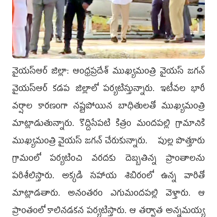
వైయ‌స్ఆర్ జిల్లా: ఆంధ్ర‌ప్ర‌దేశ్ ముఖ్య‌మంత్రి వైయ‌స్ జ‌గ‌న్
వైయ‌స్ఆర్ క‌డ‌ప జిల్లాలో ప‌ర్య‌టిస్తున్నారు. ఇటీవ‌ల భారీ
వ‌ర్షాల కార‌ణంగా న‌ష్ట‌పోయిన బాధితుల‌తో ముఖ్య‌మంత్రి
మాట్లాడుతున్నారు. కొద్దిసేప‌టి కిత్రం మంద‌ప‌ల్లి గ్రామానికి
ముఖ్య‌మంత్రి వైయ‌స్ జ‌గ‌న్ చేరుకున్నారు. పుల్ల పొత్తూరు
గ్రామంలో పర్యటించి వరదకు దెబ్బతిన్న ప్రాంతాలను
ప‌రిశీలిస్తారు. అక్క‌డి సహాయ శిబిరంలో ఉన్న వారితో
మాట్లాడ‌తారు. అనంత‌రం ఎగుమందపల్లి వెళ్తారు. ఆ
ప్రాంతంలో కాలినడకన పర్యటిస్తారు. ఆ త‌ర్వాత‌ అన్నమయ్య