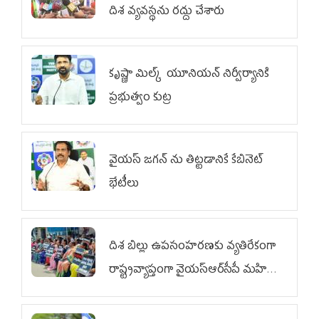
దిశ వ్య‌వ‌స్థ‌ను రద్దు చేశారు
కృష్ణా మిల్క్‌ యూనియన్‌ నిర్వీర్యానికి
ప్రభుత్వం కుట్ర
వైయ‌స్ జగన్‌ ను తిట్టడానికే కేబినెట్‌
భేటీలు
దిశ బిల్లు ఉపసంహరణకు వ్యతిరేకంగా
రాష్ట్రవ్యాప్తంగా వైయ‌స్ఆర్‌సీపీ మహిళా
విభాగం ఆందోళనలు