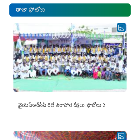
తాజా ఫోటోలు
వైయ‌స్ఆర్‌సీపీ రిలే నిరాహార దీక్షలు..ఫొటోలు 2