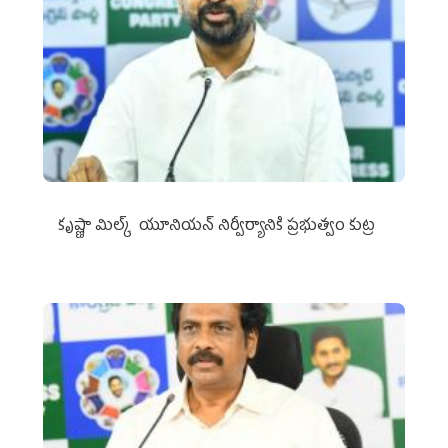
కృష్ణా మిల్క్‌ యూనియన్‌ నిర్వీర్యానికి ప్రభుత్వం కుట్ర