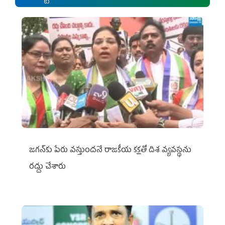
జగన్‌కు పేరు వస్తుందనే రాజకీయ కక్షతో దిశ వ్య‌వ‌స్థ‌ను
రద్దు చేశారు