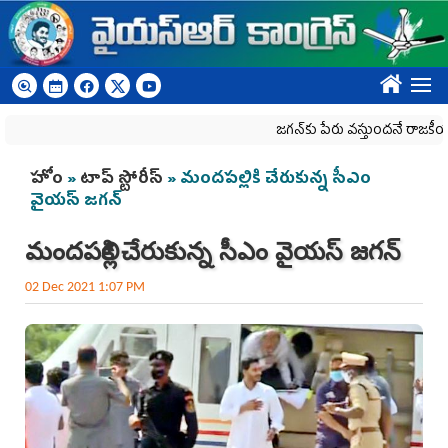
Skip to main content
????
జగన్‌కు పేరు వస్తుందనే రాజకీయ కక్షతో దిశ
You are here
హోం
»
టాప్ స్టోరీస్
» మందపల్లికి చేరుకున్న సీఎం
వైయ‌స్ జ‌గ‌న్
మందపల్లికి చేరుకున్న సీఎం వైయ‌స్ జ‌గ‌న్
02 Dec 2021 1:07 PM