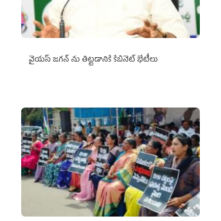
వైయ‌స్ జగన్‌ ను తిట్టడానికే కేబినెట్‌ భేటీలు