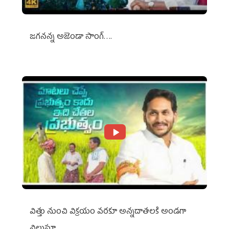
జగనన్న అజెండా సాంగ్….
విత్తు నుంచి విక్రయం వరకూ అన్నదాతలకి అండగా