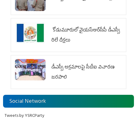
కోడుమూరులో వైయ‌స్ఆర్‌సీపీ డీఎస్సీ
రిలే దీక్షలు
డీఎస్సీ అక్రమాలపై సీబీఐ విచారణ
జరపాలి
Social Network
Tweets by YSRCParty