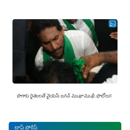
పొగాకు రైతుల‌తో వైయ‌స్ జ‌గ‌న్ ముఖాముఖి..ఫొటోలు1
టాప్ స్టోరీస్