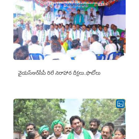
వైయ‌స్ఆర్‌సీపీ రిలే నిరాహార దీక్షలు..ఫొటోలు