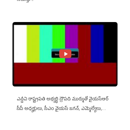
నిలుస్తూ..
ఎన్డీఏ రాష్ట్ర‌ప‌తి అభ్య‌ర్థి ద్రౌప‌ది ముర్ముతో వైయ‌స్ఆర్
సీపీ అధ్య‌క్షులు, సీఎం వైయ‌స్ జ‌గ‌న్, ఎమ్మెల్యేలు,
ఎంపీల స‌మావేశం