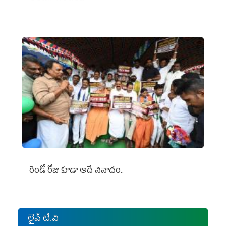
రెండో రోజు కూడా అదే నినాదం..
లైవ్ టి.వి