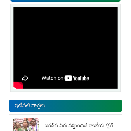
ఇటీవలి వార్తలు
జగన్‌కు పేరు వస్తుందనే రాజకీయ కక్షతో