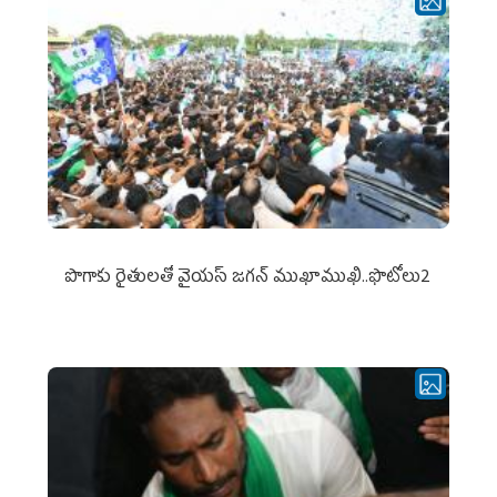
పొగాకు రైతుల‌తో వైయ‌స్ జ‌గ‌న్ ముఖాముఖి..ఫొటోలు2