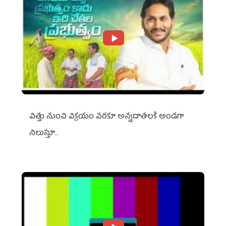
విత్తు నుంచి విక్రయం వరకూ అన్నదాతలకి అండగా
నిలుస్తూ..