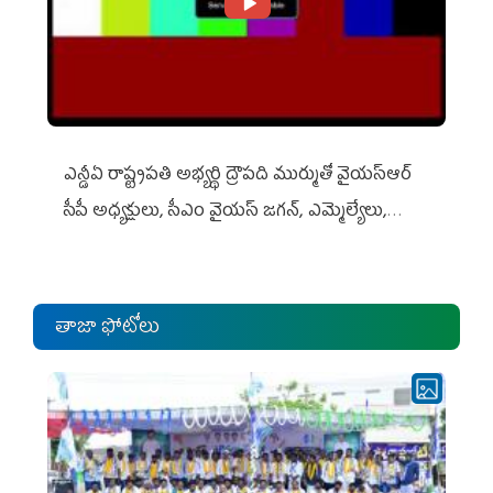
ఎన్డీఏ రాష్ట్ర‌ప‌తి అభ్య‌ర్థి ద్రౌప‌ది ముర్ముతో వైయ‌స్ఆర్
సీపీ అధ్య‌క్షులు, సీఎం వైయ‌స్ జ‌గ‌న్, ఎమ్మెల్యేలు,
ఎంపీల స‌మావేశం
తాజా ఫోటోలు