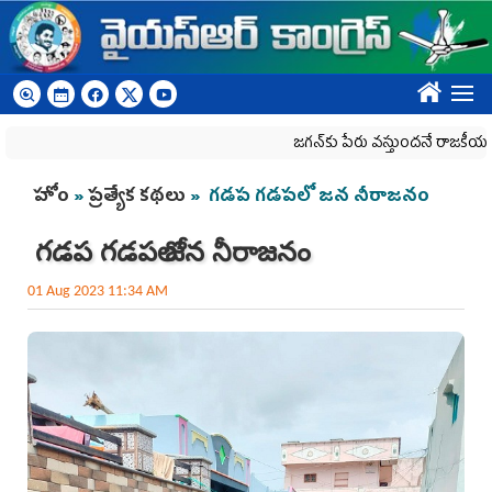
Skip to main content
????
జగన్‌కు పేరు వస్తుందనే రాజకీయ కక్షతో దిశ వ్య
You are here
హోం
»
ప్రత్యేక కథలు
» గ‌డ‌ప గ‌డ‌ప‌లో జ‌న నీరాజ‌నం
గ‌డ‌ప గ‌డ‌ప‌లో జ‌న నీరాజ‌నం
01 Aug 2023 11:34 AM