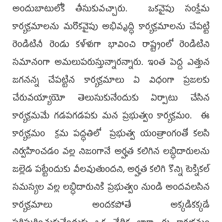
అందుబాటులోకి తీసుకువచ్చారు. ఒకవైపు సంక్షేమ
కార్యక్రమాలను మరొకవైపు అభివృద్ధి కార్యక్రమాలను చేపట్టి
రెండిటినీ రెండు కళ్ళుగా భావించి రాష్ట్రంలో రెండిటిని
సమానంగా అమలుపరుస్తున్నారన్నారు. ఇంత పెద్ద ఎత్తున
జగనన్న చేపట్టిన కార్యక్రమాలు ఏ విధంగా ప్రజలకు
చేరువయ్యాయో తెలుసుకునేందుకు ఏర్పాటు చేసిన
కార్యక్రమమే గడపగడపకు మన ప్రభుత్వం కార్యక్రమం. ఈ
కార్యక్రమం క్రమ పద్ధతిలో ప్రభుత్వ యంత్రాంగంతో కలసి
నిర్వహించడం వల్ల నిజంగానే అర్హత కలిగిన లబ్ధిదారులను
జల్లెడ పట్టేందుకు వీలవుతుందని, అర్హత కలిగి కొన్ని టెక్నికల్
సమస్యల వల్ల లబ్ధిదారునికి ప్రభుత్వం నుండి అందవలసిన
కార్యక్రమాలు అందకపోతే అక్కడికక్కడే