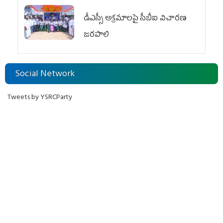
డీఎస్సీ అక్రమాలపై సీబీఐ విచారణ
జరపాలి
Social Network
Tweets by YSRCParty