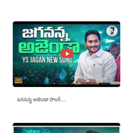
Against Media Groups
జగనన్న అజెండా సాంగ్….