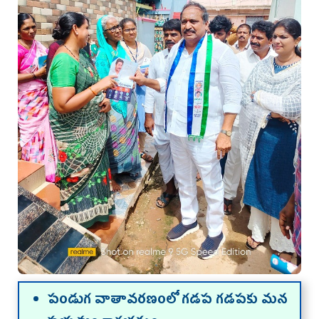
పండుగ వాతావ‌ర‌ణంలో గ‌డ‌ప గ‌డ‌ప‌కు మ‌న