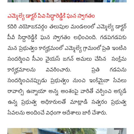
ఎమ్మెల్యే డాక్టర్ పివి సిద్ధారెడ్డికి ఘ‌న స్వాగ‌తం
క‌దిరి నియోజ‌క‌వ‌ర్గం తలుపుల మండలంలో ఎమ్మెల్యే డాక్ట‌ర్
పీవీ సిద్దారెడ్డికి ఘ‌న స్వాగ‌తం ల‌భించింది. గడపగడపకు
మన ప్రభుత్వం కార్య‌క్ర‌మంలో ఎమ్మెల్యే గ్రామంలో ప్ర‌తి ఇంటిని
సందర్శించి సీఎం వైయ‌స్ జ‌గ‌న్ అమ‌లు చేసిన సంక్షేమ
కార్యక్రమాలను వివ‌రించారు. ప్రతి గడపను
సందర్శించినప్పుడు ప్రభుత్వం నుంచి ఇంకేమైనా సేవలు
రావాల్సి ఉన్నాయా అన్న అంశంపై వారితో చర్చించి అక్కడే
ఉన్న‌ ప్రభుత్వ అధికారులతో మాట్లాడి సత్వరం ప్రభుత్వ
సేవలను అందించే విధంగా ఆదేశాలు జారీ చేశారు.