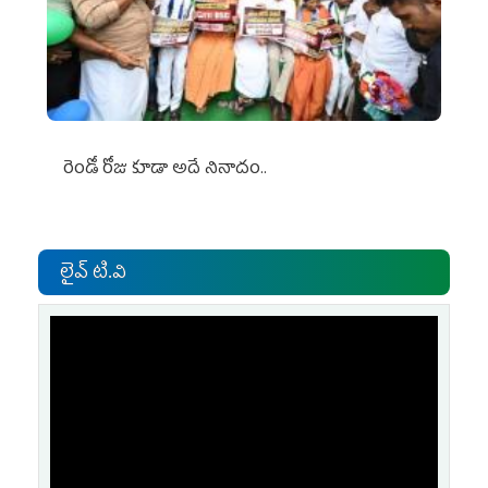
రెండో రోజు కూడా అదే నినాదం..
లైవ్ టి.వి