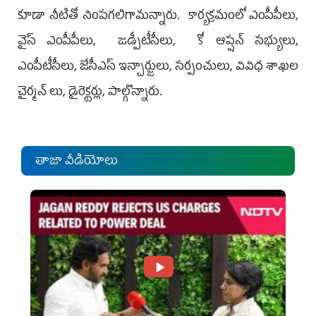
కూడా నీటితో నింపగలిగామన్నారు. కార్యక్రమంలో ఎంపీపీలు,
వైస్ ఎంపీపీలు, జడ్పీటీసీలు, కో ఆప్షన్ సభ్యులు,
ఎంపీటీసీలు, జేసీఎస్‌ ఇన్చార్జులు, సర్పంచులు, వివిధ శాఖల
చైర్మన్ లు, డైరెక్టర్లు, పాల్గొన్నారు.
తాజా వీడియోలు