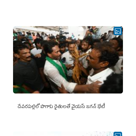
దేవరపల్లిలో పొగాకు రైతులతో వైయస్ జగన్ భేటీ