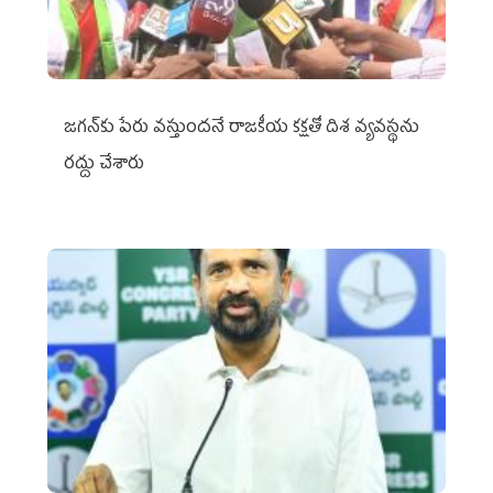
జగన్‌కు పేరు వస్తుందనే రాజకీయ కక్షతో దిశ వ్య‌వ‌స్థ‌ను
రద్దు చేశారు