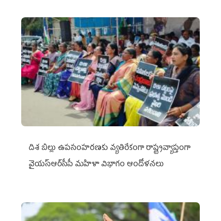
దిశ బిల్లు ఉపసంహరణకు వ్యతిరేకంగా రాష్ట్రవ్యాప్తంగా
వైయ‌స్ఆర్‌సీపీ మహిళా విభాగం ఆందోళనలు