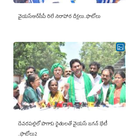
వైయ‌స్ఆర్‌సీపీ రిలే నిరాహార దీక్షలు..ఫొటోలు
దేవరపల్లిలో పొగాకు రైతులతో వైయస్ జగన్ భేటీ
..ఫొటోలు2