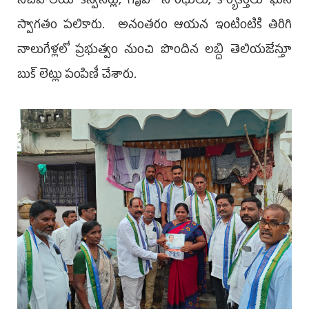
సచివాలయ కన్వీనర్లు, గృహ సారథులు, కార్యకర్తలు ఘ‌న
స్వాగ‌తం ప‌లికారు. అనంతరం ఆయన ఇంటింటికి తిరిగి
నాలుగేళ్లలో ప్రభుత్వం నుంచి పొందిన లబ్ది తెలియజేస్తూ
బుక్ లెట్లు పంపిణీ చేశారు.