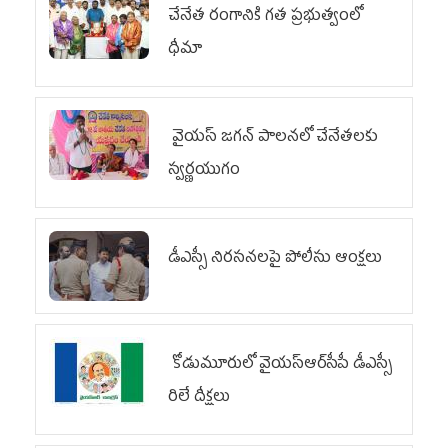
చేనేత రంగానికి గత ప్రభుత్వంలో
ధీమా
వైయ‌స్ జగన్ పాలనలో చేనేతలకు
స్వర్ణయుగం
డీఎస్సీ నిరసనలపై పోలీసు ఆంక్షలు
కోడుమూరులో వైయ‌స్ఆర్‌సీపీ డీఎస్సీ
రిలే దీక్షలు