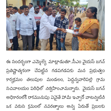
ఈ సందర్భంగా ఎమ్మెల్యే మాట్లాడుతూ..సీఎం వైయ‌స్ జ‌గ‌న్
ప్రతిష్టాత్మకంగా చేపట్టిన గడపగడపకు మన ప్రభుత్వం
కార్యక్రమం తలుపుల మండలం, పెద్దన్నవారిపల్లి గ్రామ
సచివాలయం పరిధిలో నిర్వహించామ‌న్నారు. వైయ‌స్ జ‌గ‌న్
అధికారంలోకి రాకమునుపు ఏవైతే హామీ ఇచ్చారో వాటన్నిటినీ
ఒక వరుస క్రమంలో నవరత్నాలు అన్న పేరుతో ప్రజలకు