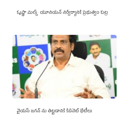
కృష్ణా మిల్క్‌ యూనియన్‌ నిర్వీర్యానికి ప్రభుత్వం కుట్ర
వైయ‌స్ జగన్‌ ను తిట్టడానికే కేబినెట్‌ భేటీలు