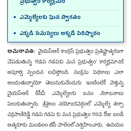
ప్ర‌భుత్వం కార్య‌క్ర‌మం
ఎమ్మెల్యేల‌కు ఘ‌న స్వాగ‌తం
ఎక్క‌డి స‌మ‌స్య‌లు అక్క‌డే ప‌రిష్కారం
అమ‌రావ‌తి:
వైయ‌స్ఆర్ కాంగ్రెస్ ప్రభుత్వం ప్రతిష్టాత్మకంగా
చేపడుతున్న ‘గడప గడపకు మన ప్రభుత్వం’ కార్యక్రమానికి
అపూర్వ స్పందన లభిస్తోంది. సంక్షేమ పథకాలు ఎలా
అందుతున్నాయో తెలుసుకునేందుకు ఇంటింటికీ వెళ్తున్న
వైయ‌స్ఆర్‌ ర్‌సీపీ ఎమ్మెల్యేలకు జనం నీరాజనాలు
పలుకుతున్నారు. శ్రీ‌శైలం నియోజ‌క‌వ‌ర్గంలో ఎమ్మెల్యే శిల్పా
చ‌క్ర‌పాణిరెడ్డి గడప గడప కు మన ప్రభుత్వం 110వ రోజు బండి
ఆత్మకూరు మండలం జీసీ పాలెంలో నిర్వ‌హించారు. ఉదయం