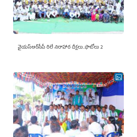
వైయ‌స్ఆర్‌సీపీ రిలే నిరాహార దీక్షలు..ఫొటోలు 2