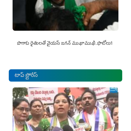
పొగాకు రైతుల‌తో వైయ‌స్ జ‌గ‌న్ ముఖాముఖి..ఫొటోలు1
టాప్ స్టోరీస్