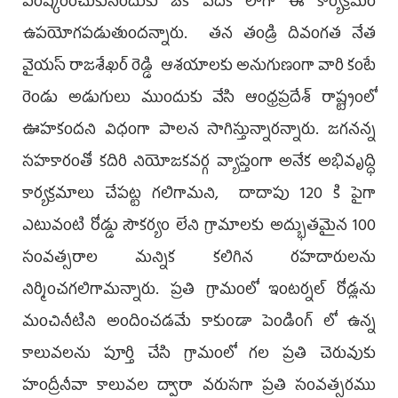
పరిష్కరించుకునేందుకు ఒక వేదిక లాగా ఈ కార్యక్రమం
ఉపయోగపడుతుందన్నారు. తన తండ్రి దివంగత నేత
వైయస్ రాజశేఖర్ రెడ్డి ఆశయాలకు అనుగుణంగా వారి కంటే
రెండు అడుగులు ముందుకు వేసి ఆంధ్రప్రదేశ్ రాష్ట్రంలో
ఊహకందని విధంగా పాలన సాగిస్తున్నారన్నారు. జగనన్న
సహకారంతో కదిరి నియోజకవర్గ వ్యాప్తంగా అనేక అభివృద్ధి
కార్యక్రమాలు చేపట్ట గలిగామని, దాదాపు 120 కి పైగా
ఎటువంటి రోడ్డు సౌకర్యం లేని గ్రామాలకు అద్భుతమైన 100
సంవత్సరాల మన్నిక కలిగిన రహదారులను
నిర్మించగలిగామన్నారు. ప్రతి గ్రామంలో ఇంటర్నల్ రోడ్లను
మంచినీటిని అందించడమే కాకుండా పెండింగ్ లో ఉన్న
కాలువలను పూర్తి చేసి గ్రామంలో గల ప్రతి చెరువుకు
హంద్రీనీవా కాలువల ద్వారా వరుసగా ప్రతి సంవత్సరము