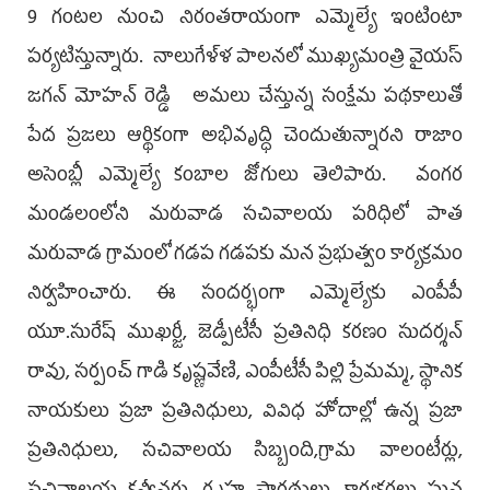
9 గంటల నుంచి నిరంతరాయంగా ఎమ్మెల్యే ఇంటింటా
ప‌ర్య‌టిస్తున్నారు. నాలుగేళ్ళ పాలనలో ముఖ్యమంత్రి వైయ‌స్
జ‌గ‌న్ మోహ‌న్‌ రెడ్డి అమలు చేస్తున్న సంక్షేమ పథకాలుతో
పేద ప్రజలు ఆర్థికంగా అభివృద్ధి చెందుతున్నారని రాజాం
అసెంబ్లీ ఎమ్మెల్యే కంబాల జోగులు తెలిపారు. వంగర
మండలంలోని మరువాడ సచివాలయ పరిధిలో పాత
మరువాడ గ్రామంలో గ‌డ‌ప గ‌డ‌ప‌కు మ‌న ప్ర‌భుత్వం కార్య‌క్ర‌మం
నిర్వ‌హించారు. ఈ సంద‌ర్భంగా ఎమ్మెల్యేకు ఎంపీపీ
యూ.సురేష్ ముఖర్జీ, జెడ్పీటీసీ ప్రతినిధి కరణం సుదర్శన్
రావు, సర్పంచ్ గాడి కృష్ణవేణి, ఎంపీటీసీ పిల్లి ప్రేమమ్మ, స్థానిక
నాయకులు ప్రజా ప్రతినిధులు, వివిధ హోదాల్లో ఉన్న ప్రజా
ప్రతినిధులు, సచివాలయ సిబ్బంది,గ్రామ వాలంటీర్లు,