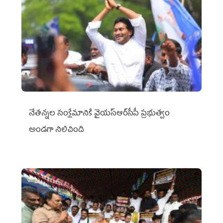
నేతన్నల సంక్షేమానికి వైయ‌స్ఆర్‌సీపీ ప్రభుత్వం
అండగా నిలిచింది