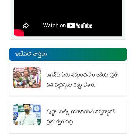
ఇటీవలి వార్తలు
జగన్‌కు పేరు వస్తుందనే రాజకీయ కక్షతో
దిశ వ్య‌వ‌స్థ‌ను రద్దు చేశారు
కృష్ణా మిల్క్‌ యూనియన్‌ నిర్వీర్యానికి
ప్రభుత్వం కుట్ర