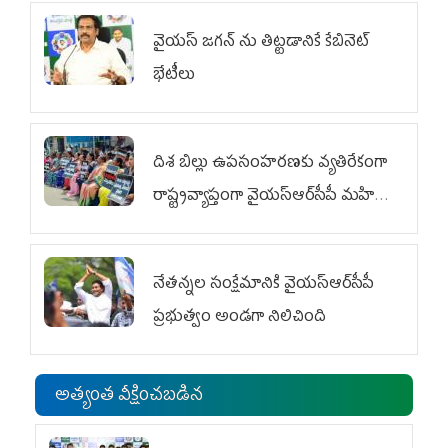
వైయ‌స్ జగన్‌ ను తిట్టడానికే కేబినెట్‌
భేటీలు
దిశ బిల్లు ఉపసంహరణకు వ్యతిరేకంగా
రాష్ట్రవ్యాప్తంగా వైయ‌స్ఆర్‌సీపీ మహిళా
విభాగం ఆందోళనలు
నేతన్నల సంక్షేమానికి వైయ‌స్ఆర్‌సీపీ
ప్రభుత్వం అండగా నిలిచింది
అత్యంత వీక్షించబడిన