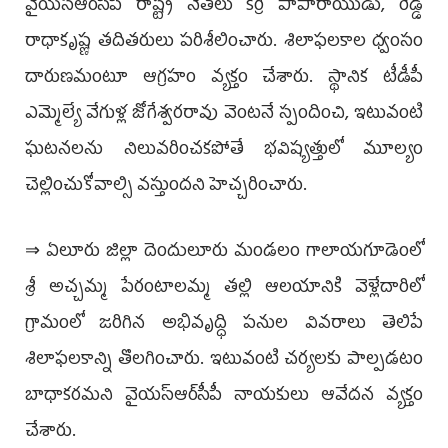
వైయ‌స్ఆర్‌సీపీ రాష్ట్ర నేతలు కర్రి పాపారాయుడు, రెడ్డి
రాధాకృష్ణ తదితరులు పరిశీలించారు. శిలాఫలకాల ధ్వంసం
దారుణమంటూ ఆగ్రహం వ్యక్తం చేశారు. స్థానిక టీడీపీ
ఎమ్మెల్యే వేగుళ్ల జోగేశ్వరరావు వెంటనే స్పందించి, ఇటువంటి
ఘటనలను నిలువరించకపోతే భవిష్యత్తులో మూల్యం
చెల్లించుకోవాల్సి వస్తుందని హెచ్చరించారు.
⇒ ఏలూరు జిల్లా దెందులూరు మండలం గాలాయగూడెంలో
శ్రీ అచ్చమ్మ పేరంటాలమ్మ తల్లి ఆలయానికి వెళ్లేదారిలో
గ్రామంలో జరిగిన అభివృద్ధి పనుల వివరాలు తెలిపే
శిలాఫలకాన్ని తొలగించారు. ఇటువంటి చర్యలకు పాల్పడటం
బాధాకరమని వైయ‌స్ఆర్‌సీపీ నాయకులు ఆవేదన వ్యక్తం
చేశారు.