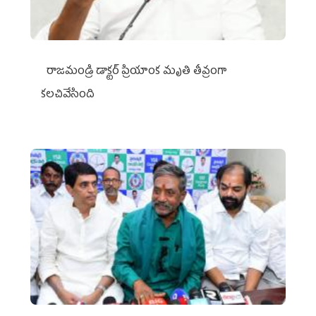
రాజమండ్రి డాక్టర్‌ ప్రియాంక మృతి తీవ్రంగా
కలచివేసింది