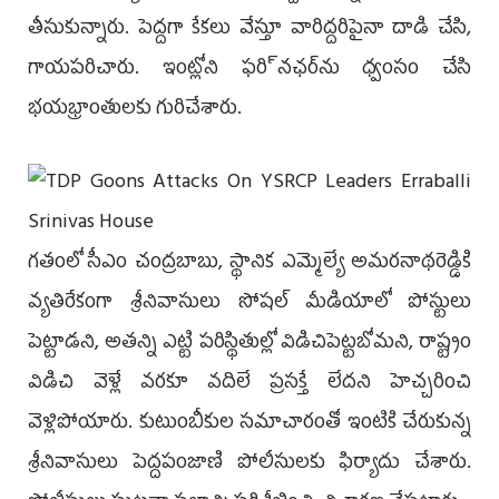
తీసుకున్నారు. పెద్దగా కేకలు వేస్తూ వారిద్దరిపైనా దాడి చేసి,
గాయపరిచారు. ఇంట్లోని ఫరి్నఛర్‌ను ధ్వంసం చేసి
భయభ్రాంతులకు గురిచేశారు.
గతంలో సీఎం చంద్రబాబు, స్థానిక ఎమ్మెల్యే అమరనాథరెడ్డికి
వ్యతిరేకంగా శ్రీనివాసులు సోషల్‌ మీడియాలో పోస్టులు
పెట్టాడని, అతన్ని ఎట్టి పరిస్థితుల్లో విడిచిపెట్టబోమని, రాష్ట్రం
విడిచి వెళ్లే వరకూ వదిలే ప్రసక్తే లేదని హెచ్చరించి
వెళ్లిపోయారు. కుటుంబీకుల సమాచారంతో ఇంటికి చేరుకున్న
శ్రీనివాసులు పెద్దపంజాణి పోలీసులకు ఫిర్యాదు చేశారు.