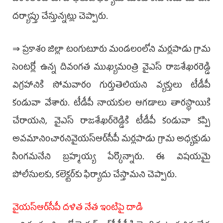
దర్యాప్తు చేస్తున్నట్లు చెప్పారు.
⇒ ప్రకాశం జిల్లా టంగుటూరు మండలంలోని మర్లపాడు గ్రామ
సెంటర్లో ఉన్న దివంగత ముఖ్యమంత్రి వైఎస్‌ రాజశేఖరరెడ్డి
విగ్రహానికి సోమవారం గుర్తుతెలియని వ్యక్తులు టీడీపీ
కండువా వేశారు. టీడీపీ నాయకుల ఆగడాలు తార­స్థాయికి
చేరాయని, వైఎస్‌ రాజశేఖర్‌రెడ్డికి టీడీపీ కండువా కప్పి
అవమానించారనివైయ‌స్ఆర్‌సీపీ మర్లపాడు గ్రామ అధ్యక్షుడు
సింగమనేని బ్రహ్మయ్య పేర్కొన్నారు. ఈ విషయమై
పోలీసులకు, కలెక్టర్‌కు ఫిర్యాదు చేస్తామని చెప్పారు.
వైయ‌స్ఆర్‌సీపీ దళిత నేత ఇంటిపై దాడి