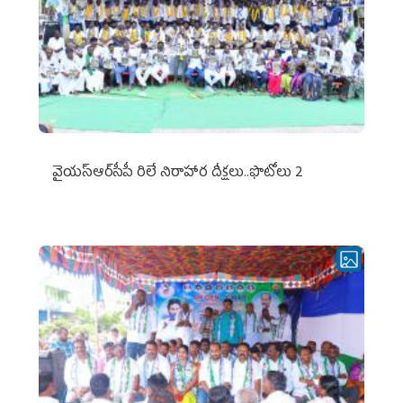
వైయ‌స్ఆర్‌సీపీ రిలే నిరాహార దీక్షలు..ఫొటోలు 2