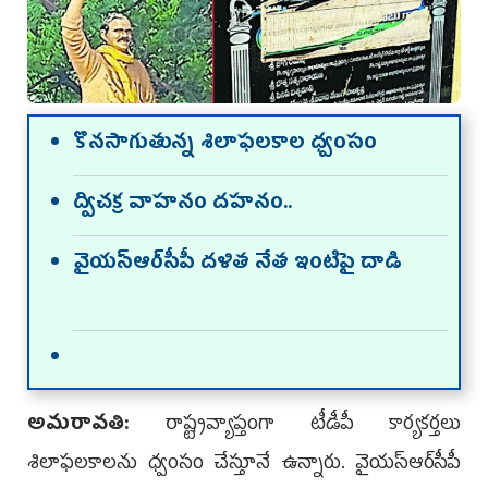
కొన‌సాగుతున్న శిలాఫలకాల ధ్వంసం
ద్విచక్ర వాహనం దహనం..
వైయ‌స్ఆర్‌సీపీ దళిత నేత ఇంటిపై దాడి
అమ‌రావ‌తి:
రాష్ట్రవ్యాప్తంగా టీడీపీ కార్య­కర్తలు
శిలాఫలకాలను ధ్వంసం చేస్తూనే ఉన్నా­రు. వైయ‌స్ఆర్‌సీపీ