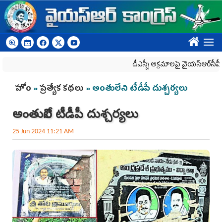
Skip to main content
????
డీఎస్సీ అక్రమాలపై వైయ‌స్ఆర్‌సీపీ ర్యాలీల
You are here
హోం
»
ప్రత్యేక కథలు
» అంతులేని టీడీపీ దుశ్చ‌ర్య‌లు
అంతులేని టీడీపీ దుశ్చ‌ర్య‌లు
25 Jun 2024 11:21 AM