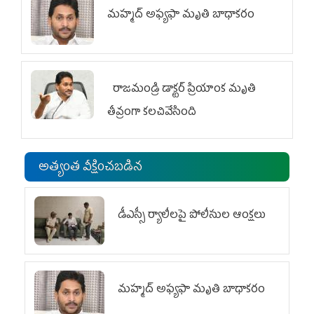
మహ్మద్‌ అఫ్యఫా మృతి బాధాకరం
రాజమండ్రి డాక్టర్‌ ప్రియాంక మృతి
తీవ్రంగా కలచివేసింది
అత్యంత వీక్షించబడిన
డీఎస్సీ ర్యాలీలపై పోలీసుల ఆంక్షలు
మహ్మద్‌ అఫ్యఫా మృతి బాధాకరం