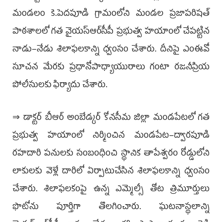
మండలం కె.పెదపూడి గ్రామంలోని మండల ప్రజాపరిషత్‌
పాఠశాలలో గత వైయ‌స్ఆర్‌సీపీ ప్రభుత్వ హయాంలో చేపట్టిన
నాడు–నేడు శిలాఫలకాన్ని ధ్వంసం చేశారు. దీనిపై ఎంఈవో
సూచన మేరకు ప్రధానోపాధ్యాయురాలు గంటా రజనీప్రియ
పోలీసులకు ఫిర్యాదు చేశారు.
⇒ డాక్టర్‌ బీఆర్‌ అంబేడ్కర్‌ కోనసీమ జిల్లా మండపేటలో గత
ప్రభుత్వ హయాంలో నిర్మించిన మండపేట–ద్వారపూడి
రహదారి పనులకు సంబంధించి స్థానిక తాపేశ్వరం రోడ్డులోని
లాకులకు వెళ్లే దారిలో ఏర్పాటుచేసిన శిలాఫలకాన్ని ధ్వంసం
చేశారు. శిలాఫలకంపై ఉన్న ఎమ్మెల్సీ తోట త్రిమూర్తులు
ఫొటోను పూర్తిగా తొలగించారు. ఘటనాస్థలాన్ని