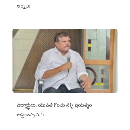
ఆంక్షలు
విద్యార్థులు, యువత గొంతు నొక్కే ప్రయత్నం
అప్రజాస్వామికం