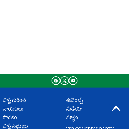
పార్టీ గురించి
ఈవెంట్స్
నాయకులు
మీడియా
సాధకం
న్యూస్
పార్టీ సభ్యులు