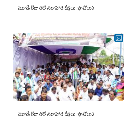
మూడో రోజు రిలే నిరాహార దీక్షలు..ఫొటోలు3
మూడో రోజు రిలే నిరాహార దీక్షలు..ఫొటోలు2