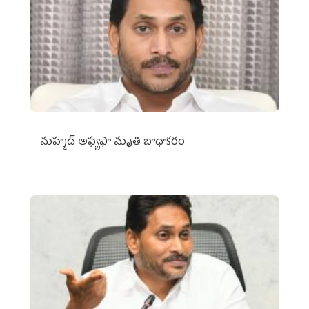
మహ్మద్‌ అఫ్యఫా మృతి బాధాకరం