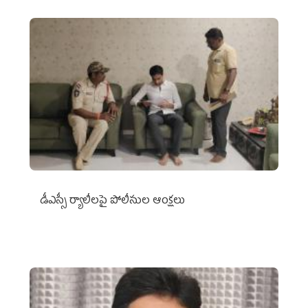
డీఎస్సీ ర్యాలీలపై పోలీసుల ఆంక్షలు