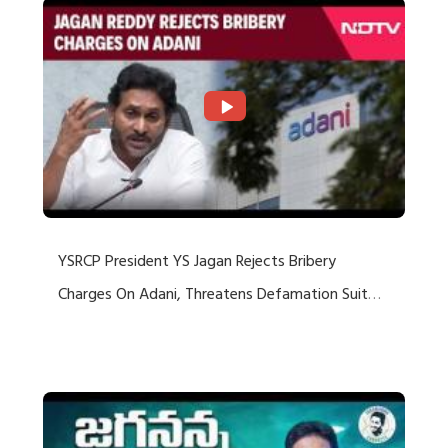
YSRCP President YS Jagan Rejects Bribery
Charges On Adani, Threatens Defamation Suit
Against Media Groups