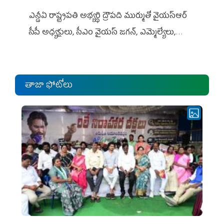
ఎన్డీఏ రాష్ట్ర‌ప‌తి అభ్య‌ర్థి ద్రౌప‌ది ముర్ముతో వైయ‌స్ఆర్
సీపీ అధ్య‌క్షులు, సీఎం వైయ‌స్ జ‌గ‌న్, ఎమ్మెల్యేలు,
ఎంపీల స‌మావేశం
తాజా ఫోటోలు