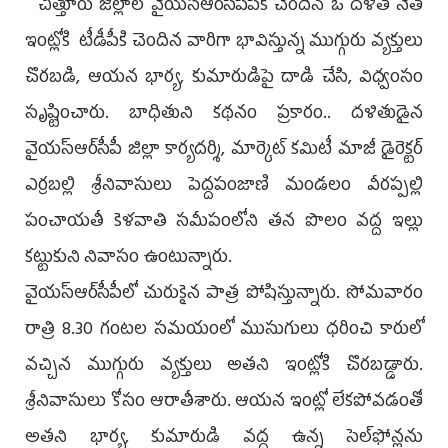
చిత్తూరు జిల్లాలో వైయ‌స్ఆర్‌సీపీపీకి చెందిన ఓ దళిత నేత
ఇంట్లోకి టీడీపీకి చెందిన వారిగా భావిస్తున్న ముగ్గురు వ్యక్తులు
చొరబడి, ఆయన భార్య, కుమారుడిపై దాడి చేసి, విధ్వంసం
సృష్టించారు. బాధితుని కథనం ప్రకారం.. దళితుడైన
వైయ‌స్ఆర్‌సీపీ జిల్లా కార్యదర్శి, మార్కెట్‌ కమిటీ మాజీ డైరెక్టర్‌
ఎర్రబల్లి శ్రీనివాసులు పెద్దపంజాణి మండలం వీరప్పల్లి
పంచాయతీ కెళవాతి సమీపంలోని తన పొలం వద్ద ఇల్లు
కట్టుకుని నివాసం ఉంటున్నారు.
వైయ‌స్ఆర్‌సీపీలో చురుకైన పాత్ర పోషిస్తున్నారు. సోమవారం
రాత్రి 8.30 గంటల సమయంలో ముసుగులు ధరించి కారులో
వచ్చిన ముగ్గురు వ్యక్తులు అతని ఇంట్లోకి చొరబడ్డారు.
శ్రీనివాసులు కోసం ఆరాతీశారు. ఆయన ఇంట్లో లేకపోవడంతో
అతని భార్య, కుమారుడి వద్ద ఉన్న సెల్‌ఫోన్లను