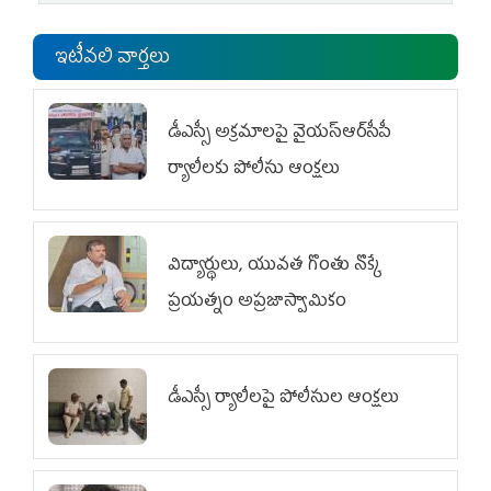
ఇటీవలి వార్తలు
డీఎస్సీ అక్రమాలపై వైయ‌స్ఆర్‌సీపీ
ర్యాలీలకు పోలీసు ఆంక్షలు
విద్యార్థులు, యువత గొంతు నొక్కే
ప్రయత్నం అప్రజాస్వామికం
డీఎస్సీ ర్యాలీలపై పోలీసుల ఆంక్షలు