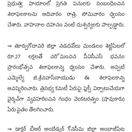
ప్రభుత్వ హయాంలో ప్రగతి పనులకు సంబంధించిన
శిలాఫలకాలను ఆదివారం రాత్రి, సోమ­వారం ధ్వంసం
చేశారు. వాహనాల దహనం వంటి దుశ్చర్యలకు పాల్పడ్డారు.
⇒ తూర్పుగోదావరి జిల్లా నిడదవోలు మండలం శెట్టిపేటలో
రూ.27 లక్షలతో నిరి్మంచిన పీఏసీఎస్‌ భవనం
ప్రారంభోత్సవ శిలాఫలకాన్ని ధ్వంసం చేశారు. అప్పటి
ఎమ్మెల్యే జి.శ్రీనివాస్‌నాయు­డు ఈ శిలాఫలకాన్ని
ఆవిష్కరించారు. త్రిస­భ్య కమిటీ పేరుపై ఫ్లెక్సీ ఏర్పాటుచేయగా
చైర్మన్‌గా వ్యవహరించిన గంధం వెంకటరత్నం (షావుకారు)
పేరు సైతం తొలగించారు.
⇒ డాక్టర్‌ బీఆర్‌ అంబేడ్కర్‌ కోనసీమ జిల్లా అంబాజీ­పేట