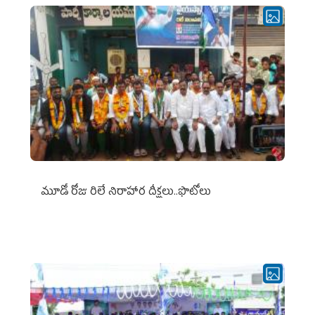
మూడో రోజు రిలే నిరాహార దీక్షలు..ఫొటోలు