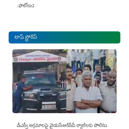
..ఫొటోలు2
టాప్ స్టోరీస్
డీఎస్సీ అక్రమాలపై వైయ‌స్ఆర్‌సీపీ ర్యాలీలకు పోలీసు