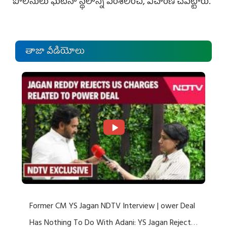
పోలీసులు ఘటనా స్థలాన్ని పరిశీలించి, విచారణ చేపట్టారు.
తాజా వీడియోలు
Former CM YS Jagan NDTV Interview | ower Deal
Has Nothing To Do With Adani: YS Jagan Rejects