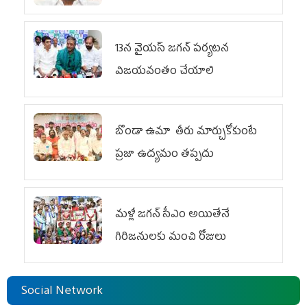
13న వైయస్‌ జగన్‌ పర్యటన
విజయవంతం చేయాలి
బొండా ఉమా తీరు మార్చుకోకుంటే
ప్రజా ఉద్యమం తప్పదు
మళ్లీ జగన్ సీఎం అయితేనే
గిరిజనులకు మంచి రోజులు
Social Network