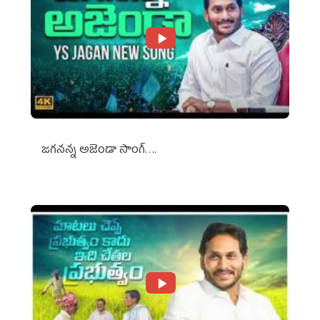
జగనన్న అజెండా సాంగ్….