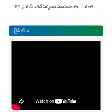
13న వైయస్‌ జగన్‌ పర్యటన విజయవంతం చేయాలి
లైవ్ టి.వి