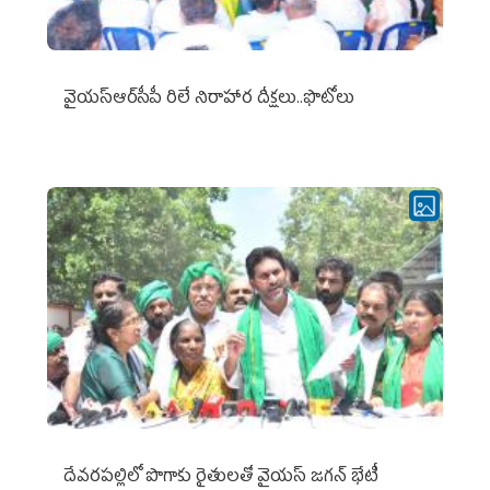
వైయ‌స్ఆర్‌సీపీ రిలే నిరాహార దీక్షలు..ఫొటోలు
దేవరపల్లిలో పొగాకు రైతులతో వైయస్ జగన్ భేటీ