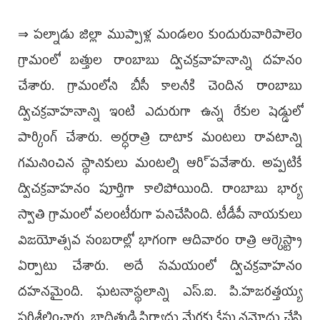
⇒ పల్నాడు జిల్లా ముప్పాళ్ల మండలం కుందురువారిపాలెం
గ్రామంలో బత్తుల రాంబాబు ద్విచక్రవాహనాన్ని దహనం
చేశారు. గ్రామంలోని బీసీ కాలనీకి చెందిన రాంబాబు
ద్విచక్రవాహనాన్ని ఇంటి ఎదురుగా ఉన్న రేకుల షెడ్డులో
పార్కింగ్‌ చేశారు. అర్ధరాత్రి దాటాక మంటలు రావటాన్ని
గమనించిన స్థానికులు మంటల్ని ఆరి్పవేశారు. అప్పటికే
ద్విచక్రవాహనం పూర్తిగా కాలిపోయింది. రాంబాబు భార్య
స్వాతి గ్రామంలో వలంటీరుగా పనిచేసింది. టీడీపీ నాయకులు
విజయోత్సవ సంబరాల్లో భాగంగా ఆదివారం రాత్రి ఆర్కెస్ట్రా
ఏర్పాటు చేశారు. అదే సమయంలో ద్విచక్రవాహనం
దహనమైంది. ఘటనాస్థలాన్ని ఎస్‌.ఐ. పి.హజరత్తయ్య
పరిశీలించారు. బాధితుడి ఫిర్యాదు మేరకు కేసు నమోదు చేసి