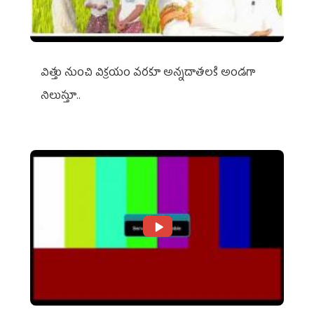
విత్తు నుంచి విక్రయం వరకూ అన్నదాతలకి అండగా
నిలుస్తూ..