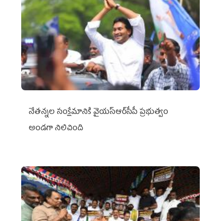
నేతన్నల సంక్షేమానికి వైయ‌స్ఆర్‌సీపీ ప్రభుత్వం
అండగా నిలిచింది