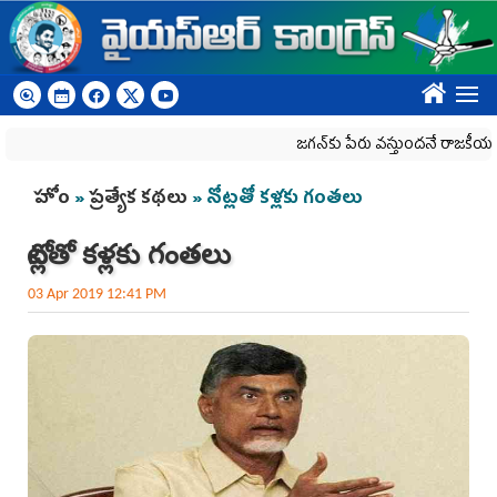
Skip to main content
????
జగన్‌కు పేరు వస్తుందనే రాజకీయ కక్షతో దిశ
You are here
హోం
»
ప్రత్యేక కథలు
» నోట్లతో కళ్లకు గంతలు
నోట్లతో కళ్లకు గంతలు
03 Apr 2019 12:41 PM