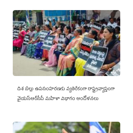
దిశ బిల్లు ఉపసంహరణకు వ్యతిరేకంగా రాష్ట్రవ్యాప్తంగా
వైయ‌స్ఆర్‌సీపీ మహిళా విభాగం ఆందోళనలు