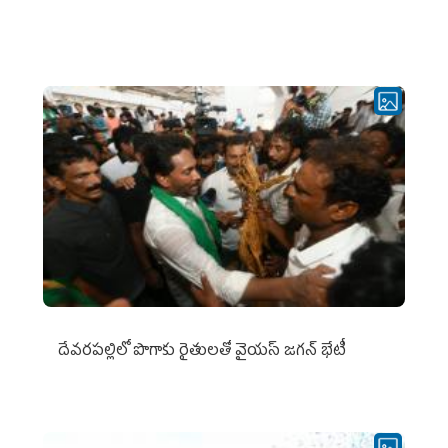
దేవరపల్లిలో పొగాకు రైతులతో వైయస్ జగన్ భేటీ