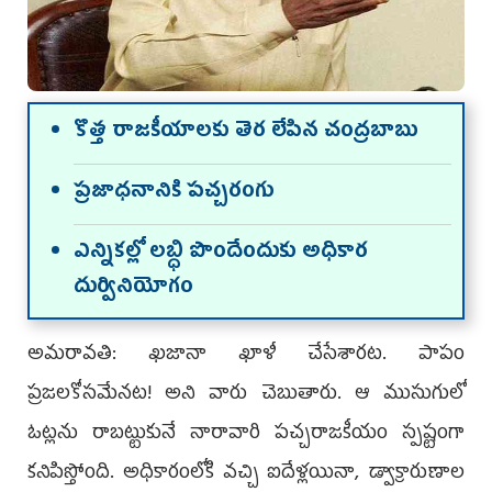
కొత్త రాజ‌కీయాల‌కు తెర లేపిన చంద్ర‌బాబు
ప్ర‌జాధ‌నానికి ప‌చ్చ‌రంగు
ఎన్నిక‌ల్లో ల‌బ్ధి పొందేందుకు అధికార
దుర్వినియోగం
అమ‌రావ‌తి: ఖజానా ఖాళీ చేసేశారట. పాపం
ప్రజలకోసమేనట! అని వారు చెబుతారు. ఆ ముసుగులో
ఓట్లను రాబట్టుకునే నారావారి పచ్చరాజకీయం స్పష్టంగా
కనిపిస్తోంది. అధికారంలోకి వచ్చి ఐదేళ్లయినా, డ్వాక్రారుణాల