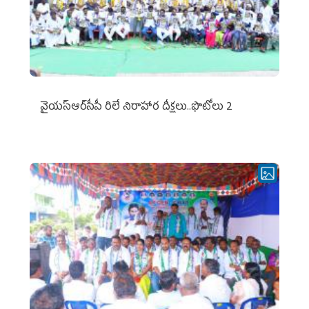
వైయ‌స్ఆర్‌సీపీ రిలే నిరాహార దీక్షలు..ఫొటోలు 2