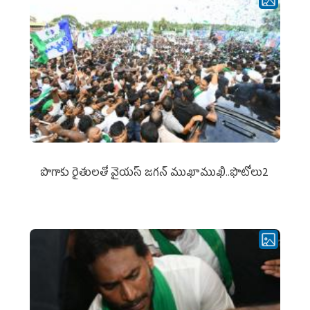
పొగాకు రైతుల‌తో వైయ‌స్ జ‌గ‌న్ ముఖాముఖి..ఫొటోలు2