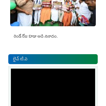
రెండో రోజు కూడా అదే నినాదం..
లైవ్ టి.వి