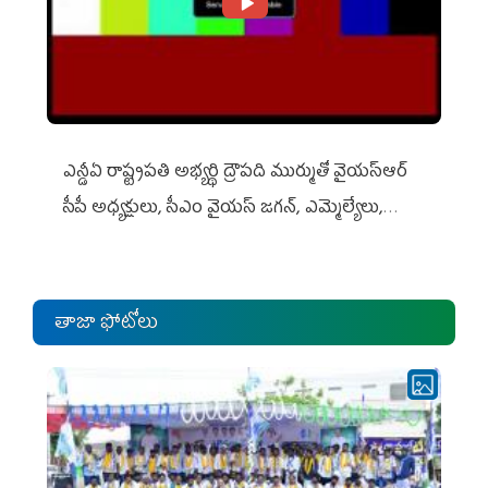
ఎన్డీఏ రాష్ట్ర‌ప‌తి అభ్య‌ర్థి ద్రౌప‌ది ముర్ముతో వైయ‌స్ఆర్
సీపీ అధ్య‌క్షులు, సీఎం వైయ‌స్ జ‌గ‌న్, ఎమ్మెల్యేలు,
ఎంపీల స‌మావేశం
తాజా ఫోటోలు