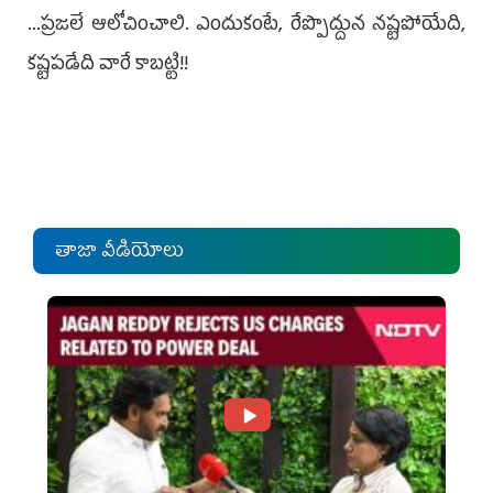
...ప్రజలే ఆలోచించాలి. ఎందుకంటే, రేప్పొద్దున నష్టపోయేది,
కష్టపడేది వారే కాబట్టి!!
తాజా వీడియోలు