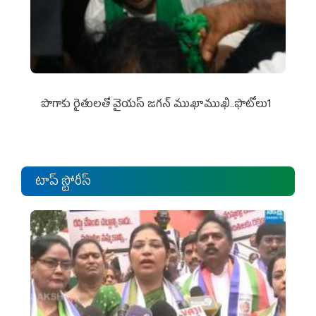
పొగాకు రైతుల‌తో వైయ‌స్ జ‌గ‌న్ ముఖాముఖి..ఫొటోలు1
టాప్ స్టోరీస్