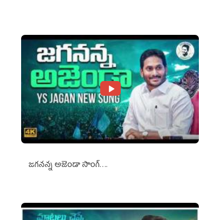
Against Media Groups
జగనన్న అజెండా సాంగ్….