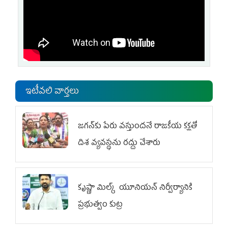
ఇటీవలి వార్తలు
జగన్‌కు పేరు వస్తుందనే రాజకీయ కక్షతో
దిశ వ్య‌వ‌స్థ‌ను రద్దు చేశారు
కృష్ణా మిల్క్‌ యూనియన్‌ నిర్వీర్యానికి
ప్రభుత్వం కుట్ర