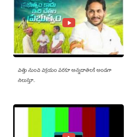
విత్తు నుంచి విక్రయం వరకూ అన్నదాతలకి అండగా
నిలుస్తూ..