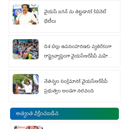
వైయ‌స్ జగన్‌ ను తిట్టడానికే కేబినెట్‌
భేటీలు
దిశ బిల్లు ఉపసంహరణకు వ్యతిరేకంగా
రాష్ట్రవ్యాప్తంగా వైయ‌స్ఆర్‌సీపీ మహిళా
విభాగం ఆందోళనలు
నేతన్నల సంక్షేమానికి వైయ‌స్ఆర్‌సీపీ
ప్రభుత్వం అండగా నిలిచింది
అత్యంత వీక్షించబడిన