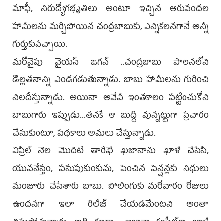
మాఫీ, నిరుద్యోగభృతిలు అంటూ ఇచ్చిన ఆరువందల
హామీలను మర్చిపోయిన చంద్రబాబుకు, ఎన్నికలనగానే అన్నీ
గుర్తుకువచ్చాయి.
మరోవైపు వైయ‌స్ జగన్‌ ..చంద్రబాబు పాలనలోని
డొల్లతనాన్ని ఎండగడుతున్నాడు. బాబు హామీలను గురించి
నిలదీస్తున్నాడు. అయినా అవేవీ ఇంతకాలం పట్టించుకోని
బాబుగారు ఇప్పుడు...తనకే ఆ బుద్ది వున్నట్టుగా ప్రచారం
చేసుకుంటూ, పథకాలు అమలు చేస్తున్నాడు.
ఏప్రిల్‌ నెల మొదటి తారీఖే ఖజానాను ఖాళీ చేసేసి,
యువనేస్తం, పసుపుకుంకుమ, పెంచిన పెన్షన్లకు నిధులు
మంజూరు చేసేశారు బాబు. పోలింగుకు మరోవారం రోజులు
ఉందనగా ఇలా రిలీజ్‌ చేయడమేంటని అంతా