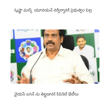
కృష్ణా మిల్క్‌ యూనియన్‌ నిర్వీర్యానికి ప్రభుత్వం కుట్ర
వైయ‌స్ జగన్‌ ను తిట్టడానికే కేబినెట్‌ భేటీలు