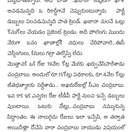
విస్తుపోతున్నారు. అది కూడా ..ఖజానా కంప్లీట్‌గా ఖాళీ
అవడమన్నది ఓ రికార్డ్‌గానే చెప్పుకుంటున్నారు. పార్టీ
డబ్బులు పంచడమన్నది పాత ట్రెండ్‌. ఖజానా నుంచే ఓట్లు
కొనుగోలు చేయడం ప్రజెంట్‌ ట్రెండు. అదీ పోలింగు ముందు
నేరుగా జనం ఖాతాల్లోకి నిధులు చేరిపోవాలి...ఈసీ
చెక్కింగులు, కేసులు గట్రా తల్నొప్పే లేదు.
మొత్తానికి ఒకే రోజు 19వేల కోట్ల మేరకు ఖర్చుచేసిపారేశాడు
చంద్రబాబు. అందులో రూ.15కోట్లు పథకాలకు, రూ.4వేల కోట్లు
జీతభత్యాలకు సర్దేశాడు... ఆఖరురోజుల్లో సీఎం చంద్రబాబు.
ఇవి కాక ఇక ఎన్నికల రోజు టీడీపీ పార్టీ నుంచి ఇచ్చే డబ్బులు
వుంటాయి. ఓటుకు నోట్లు...చంద్రబాబు నమ్ముకున్న
సిద్దాంతం. ఈ నాలుగైదు రోజులు ఇలా ఇచ్చేసి, ఆ తర్వాత
అయిదేళ్లూ దోచేసే నారా చంద్రబాబు నాయుడు విషయంలో