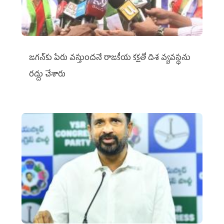
జగన్‌కు పేరు వస్తుందనే రాజకీయ కక్షతో దిశ వ్య‌వ‌స్థ‌ను
రద్దు చేశారు