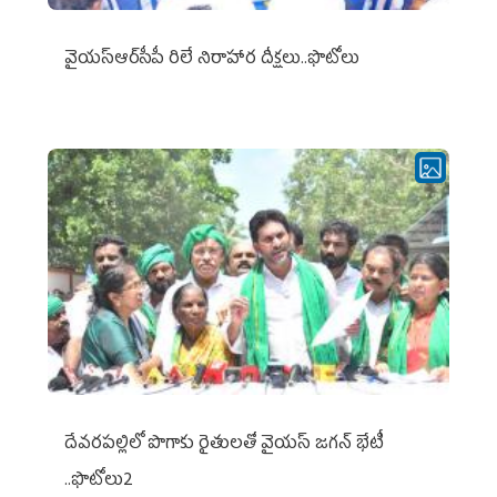
వైయ‌స్ఆర్‌సీపీ రిలే నిరాహార దీక్షలు..ఫొటోలు
దేవరపల్లిలో పొగాకు రైతులతో వైయస్ జగన్ భేటీ
..ఫొటోలు2