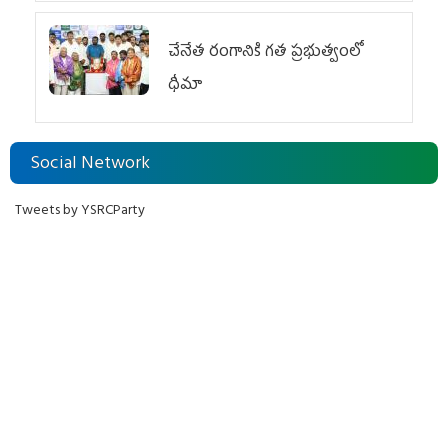
చేనేత రంగానికి గత ప్రభుత్వంలో
ధీమా
Social Network
Tweets by YSRCParty