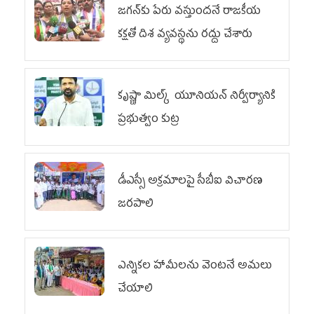
జగన్‌కు పేరు వస్తుందనే రాజకీయ
కక్షతో దిశ వ్య‌వ‌స్థ‌ను రద్దు చేశారు
కృష్ణా మిల్క్‌ యూనియన్‌ నిర్వీర్యానికి
ప్రభుత్వం కుట్ర
డీఎస్సీ అక్రమాలపై సీబీఐ విచారణ
జరపాలి
ఎన్నికల హామీలను వెంటనే అమలు
చేయాలి