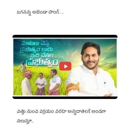
జగనన్న అజెండా సాంగ్….
విత్తు నుంచి విక్రయం వరకూ అన్నదాతలకి అండగా
నిలుస్తూ..