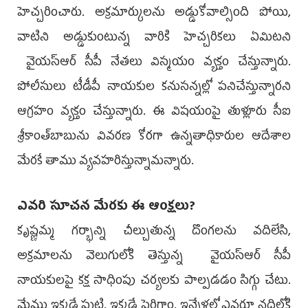
హెచ్చరించారు. అక్రమార్కులను అడ్డుకోవాల్సింది పోయి,
వాటిని అడ్డుకుంటున్న వారికి హెచ్చరికలు ఏమిటని
వైయ‌స్ఆర్‌ సీపీ నేతలు విస్మయం వ్యక్తం చేస్తున్నారు.
పోలీసులు టీడీపీ నాయకుల కనుసన్నల్లో పనిచేస్తున్నారని
ఆగ్రహం వ్యక్తం చేస్తున్నారు. ఈ విషయంపై తుళ్లూరు సీఐ
శ్రీకాంత్‌బాబును వివరణ కోరగా ఉన్నతాధికారుల ఆదేశాల
మేరకే తాము వ్యవహరిస్తున్నామన్నారు.
ఎవరి సూచన మేరకు ఈ ఆంక్షలు?
కృష్ణమ్మ గర్భాన్ని చీల్చుతున్న దొంగలను వదిలేసి,
అక్రమాలను వెలుగులోకి తెస్తున్న వైయ‌స్ఆర్‌ సీపీ
నాయకులపై కక్ష సాధింపు చర్యలకు పాల్పడడం సిగ్గు చేటు.
మేము ఇక్కడే పుట్టి, ఇక్కడే పెరిగాం. ఇన్నేళ్లలో ఎవరూ నదిలోకి