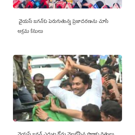
వైయ‌స్ జగన్‌కు పెరుగుతున్న ప్రజాదరణను చూసి
అక్రమ కేసులు