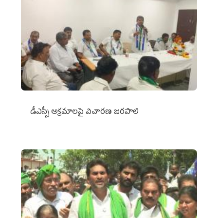
డీఎస్సీ అక్రమాలపై విచారణ జరపాలి