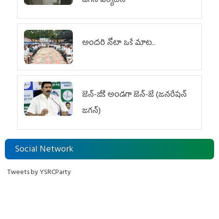
జగన్‌ పర్యటన
అందరి నోటా ఒకే మాట..
జెన్‌-జీకి అండగా జెన్‌-జే (జనరేషన్
జగన్)
Social Network
Tweets by YSRCParty