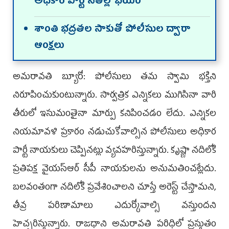
అధికార పార్టీ నేతల్లో భయం
శాంతి భద్రతల సాకుతో పోలీసుల ద్వారా
ఆంక్షలు
అమరావతి బ్యూరో: పోలీసులు తమ స్వామి భక్తిని
నిరూపించుకుంటున్నారు. సార్వత్రిక ఎన్నికలు ముగిసినా వారి
తీరులో ఇసుమంతైనా మార్పు కనిపించడం లేదు. ఎన్నికల
నియమావళి ప్రకారం నడుచుకోవాల్సిన పోలీసులు అధికార
పార్టీ నాయకులు చెప్పినట్లు వ్యవహరిస్తున్నారు. కృష్ణా నదిలోకి
ప్రతిపక్ష వైయ‌స్ఆర్‌ సీపీ నాయకులను అనుమతించట్లేదు.
బలవంతంగా నదిలోకి ప్రవేశించాలని చూస్తే అరెస్ట్‌ చేస్తామని,
తీవ్ర పరిణామాలు ఎదుర్కోవాల్సి వస్తుందని
హెచ్చరిస్తున్నారు. రాజధాని అమరావతి పరిధిలో ప్రస్తుతం