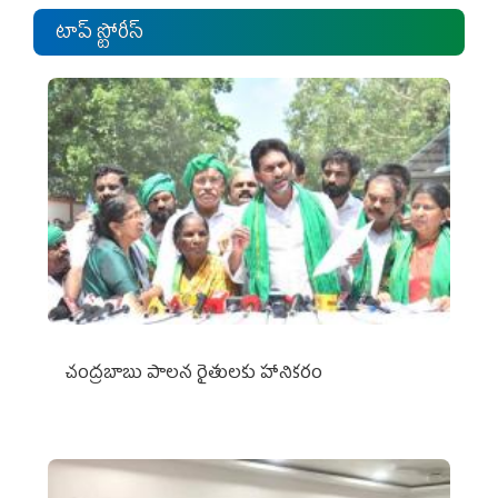
టాప్ స్టోరీస్
చంద్రబాబు పాలన రైతులకు హానికరం