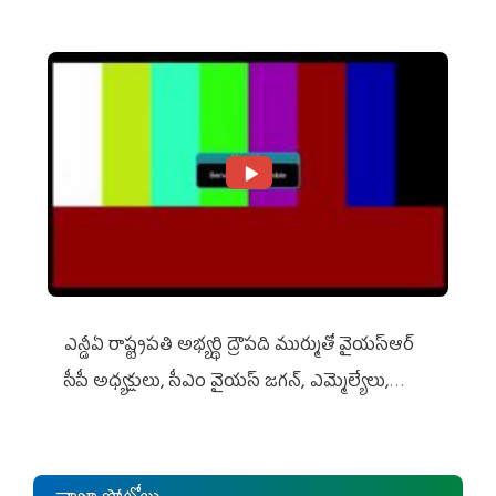
ఎన్డీఏ రాష్ట్ర‌ప‌తి అభ్య‌ర్థి ద్రౌప‌ది ముర్ముతో వైయ‌స్ఆర్
సీపీ అధ్య‌క్షులు, సీఎం వైయ‌స్ జ‌గ‌న్, ఎమ్మెల్యేలు,
ఎంపీల స‌మావేశం