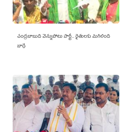
చంద్రబాబుది వెన్నుపోటు పార్టీ... రైతులకు మిగిలింది
బాధే