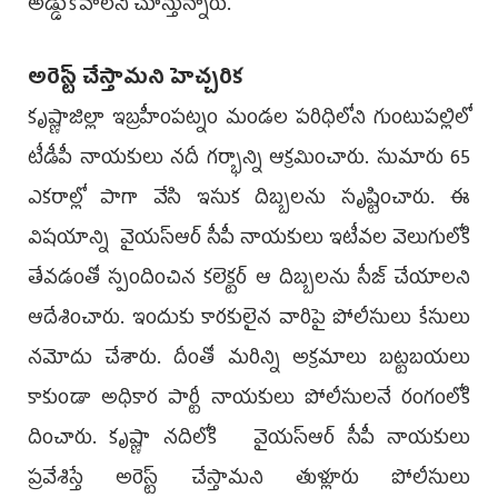
అడ్డుకోవాలని చూస్తున్నారు.
అరెస్ట్‌ చేస్తామని హెచ్చరిక
కృష్ణాజిల్లా ఇబ్రహీంపట్నం మండల పరిధిలోని గుంటుపల్లిలో
టీడీపీ నాయకులు నదీ గర్భాన్ని ఆక్రమించారు. సుమారు 65
ఎకరాల్లో పాగా వేసి ఇసుక దిబ్బలను సృష్టించారు. ఈ
విషయాన్ని వైయ‌స్ఆర్‌ సీపీ నాయకులు ఇటీవల వెలుగులోకి
తేవడంతో స్పందించిన కలెక్టర్‌ ఆ దిబ్బలను సీజ్‌ చేయాలని
ఆదేశించారు. ఇందుకు కారకులైన వారిపై పోలీసులు కేసులు
నమోదు చేశారు. దీంతో మరిన్ని అక్రమాలు బట్టబయలు
కాకుండా అధికార పార్టీ నాయకులు పోలీసులనే రంగంలోకి
దించారు. కృష్ణా నదిలోకి వైయ‌స్ఆర్‌ సీపీ నాయకులు
ప్రవేశిస్తే అరెస్ట్‌ చేస్తామని తుళ్లూరు పోలీసులు