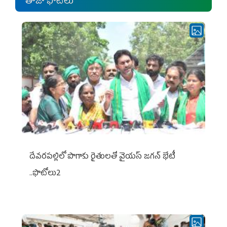
తాజా ఫోటోలు
దేవరపల్లిలో పొగాకు రైతులతో వైయస్ జగన్ భేటీ
..ఫొటోలు2