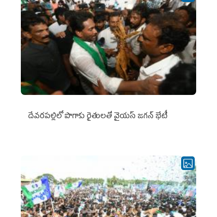
దేవరపల్లిలో పొగాకు రైతులతో వైయస్ జగన్ భేటీ