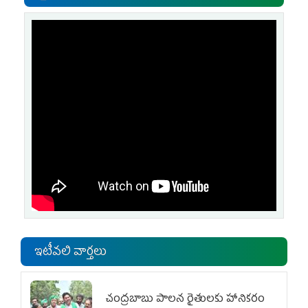
ఇటీవలి వార్తలు
చంద్రబాబు పాలన రైతులకు హానికరం