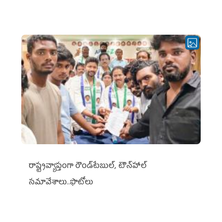
రాష్ట్రవ్యాప్తంగా రౌండ్‌టేబుల్‌, టౌన్‌హాల్‌
సమావేశాలు..ఫొటోలు