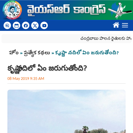
Skip to main content
????
చంద్రబాబు పాలన రైతులకు హానికరం
You are here
హోం
»
ప్రత్యేక కథలు
» కృష్ణా నదిలో ఏం జ‌రుగుతోంది?
కృష్ణా నదిలో ఏం జ‌రుగుతోంది?
08 May 2019 9:35 AM