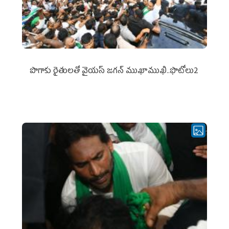
పొగాకు రైతుల‌తో వైయ‌స్ జ‌గ‌న్ ముఖాముఖి..ఫొటోలు2