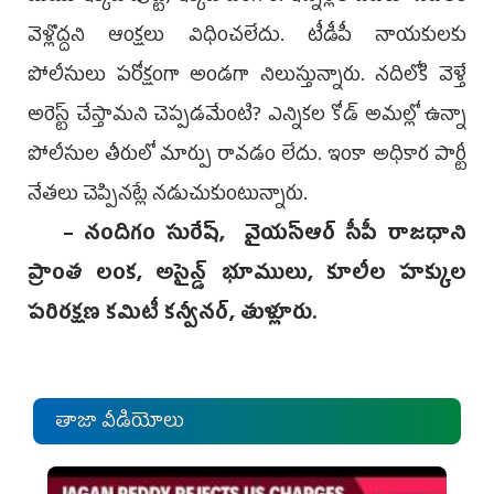
వెళ్లొద్దని ఆంక్షలు విధించలేదు. టీడీపీ నాయకులకు
పోలీసులు పరోక్షంగా అండగా నిలుస్తున్నారు. నదిలోకి వెళ్తే
అరెస్ట్‌ చేస్తామని చెప్పడమేంటి? ఎన్నికల కోడ్‌ అమల్లో ఉన్నా
పోలీసుల తీరులో మార్పు రావడం లేదు. ఇంకా అధికార పార్టీ
నేతలు చెప్పినట్లే నడుచుకుంటున్నారు.
– నందిగం సురేష్, వైయ‌స్ఆర్‌ సీపీ రాజధాని
ప్రాంత లంక, అసైన్డ్‌ భూములు, కూలీల హక్కుల
పరిరక్షణ కమిటీ కన్వీనర్, తుళ్లూరు.
తాజా వీడియోలు