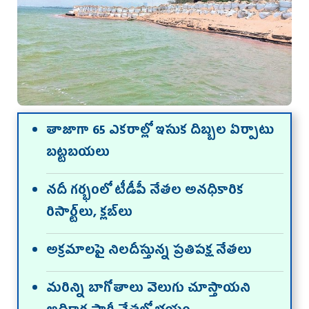
తాజాగా 65 ఎకరాల్లో ఇసుక దిబ్బల ఏర్పాటు
బట్టబయలు
నదీ గర్భంలో టీడీపీ నేతల అనధికారిక
రిసార్ట్‌లు, క్లబ్‌లు
అక్రమాలపై నిలదీస్తున్న ప్రతిపక్ష నేతలు
మరిన్ని బాగోతాలు వెలుగు చూస్తాయని