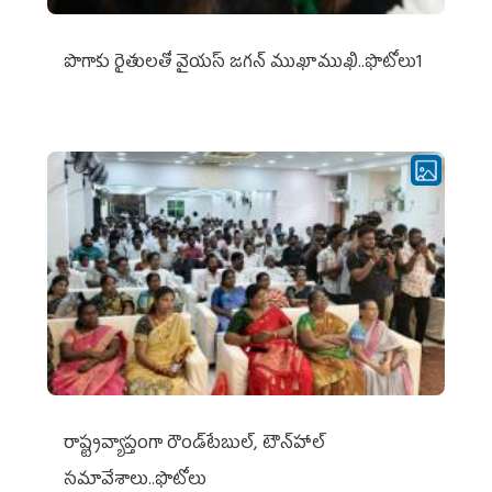
పొగాకు రైతుల‌తో వైయ‌స్ జ‌గ‌న్ ముఖాముఖి..ఫొటోలు1
రాష్ట్రవ్యాప్తంగా రౌండ్‌టేబుల్‌, టౌన్‌హాల్‌
సమావేశాలు..ఫొటోలు