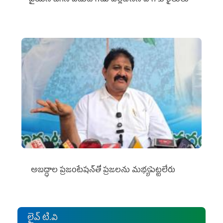
వైయ‌స్‌ జగన్ ఎదుట గోడు వెల్లబోసిన పొగాకు రైతులు
అబద్ధాల ప్రజంటేషన్‌తో ప్రజలను మభ్యపెట్టలేరు
లైవ్ టి.వి