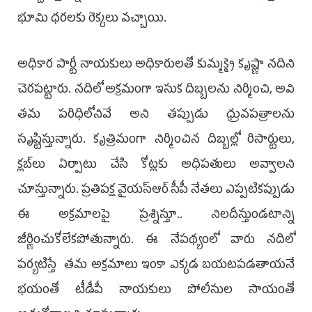
భూమి ధరలకు రెక్కలు వచ్చాయి.
అధికార పార్టీ నాయకులు అధికారులతో కుమ్మక్కై కృష్ణా నదిని
చెరపట్టారు. నదిలో అక్రమంగా ఇసుక దిబ్బలను నిర్మించి, అవి
తమ పరిధిలోనివే అని తప్పుడు ధ్రువపత్రాలను
సృష్టిస్తున్నారు. కృత్రిమంగా నిర్మించిన దిబ్బల్లో రిసార్టులు,
క్లబ్‌లు ఏర్పాటు చేసి కోట్లకు అధిపతులు అవ్వాలని
చూస్తున్నారు. ప్రతిపక్ష వైయ‌స్ఆర్‌ సీపీ నేతలు ఎప్పటికప్పుడు
ఈ అక్రమాలపై ప్రశ్నిస్తూ.. నిలదీస్తుండటాన్ని
జీర్ణించుకోలేకపోతున్నారు. ఈ నేపథ్యంలో వారు నదిలో
పర్యటిస్తే తమ అక్రమాలు ఇంకా ఎక్కడ బయటపడతాయనే
భయంతో టీడీపీ నాయకులు పోలీసుల సాయంతో