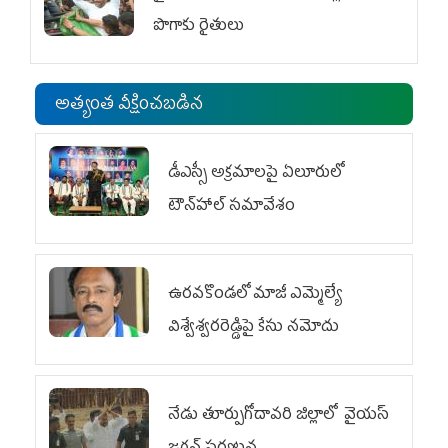
పొగాకు రైతులు
అత్యంత వీక్షించబడిన
డీఎస్సీ అక్రమాలపై ఏలూరులో
టౌన్‌హాల్ సమావేశం
ఉరవకొండలో మాజీ ఎమ్మెల్యే
విశ్వేశ్వరరెడ్డిపై కేసు న‌మోదు
నేడు తూర్పుగోదావరి జిల్లాలో వైయస్‌