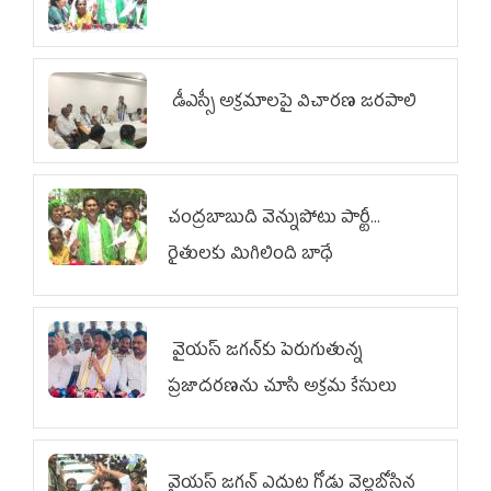
డీఎస్సీ అక్రమాలపై విచారణ జరపాలి
చంద్రబాబుది వెన్నుపోటు పార్టీ...
రైతులకు మిగిలింది బాధే
వైయ‌స్ జగన్‌కు పెరుగుతున్న
ప్రజాదరణను చూసి అక్రమ కేసులు
వైయ‌స్‌ జగన్ ఎదుట గోడు వెల్లబోసిన