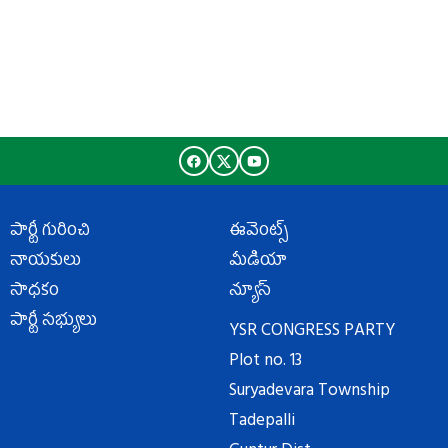
పార్టీ గురించి
ఈవెంట్స్
నాయకులు
మీడియా
సాధకం
న్యూస్
పార్టీ సభ్యులు
YSR CONGRESS PARTY
Plot no. 13
Suryadevara Township
Tadepalli