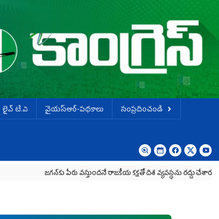
లైవ్ టి.వి
వైయస్ఆర్-పథకాలు
సంప్రదించండి
జగన్‌కు పేరు వస్తుందనే రాజకీయ కక్షతో దిశ వ్య‌వ‌స్థ‌ను రద్దు చేశారు
కృష్ణా మి