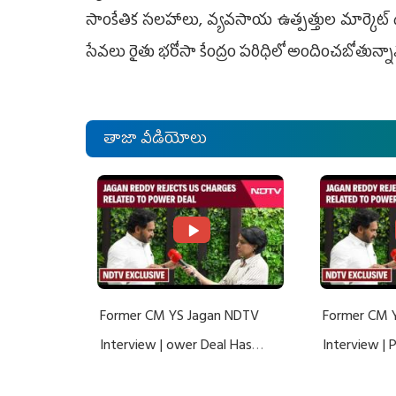
సాంకేతిక సలహాలు, వ్యవసాయ ఉత్పత్తుల మార్క
సేవలు రైతు భరోసా కేంద్రం పరిధిలో అందించబోతున్
తాజా వీడియోలు
Former CM YS Jagan NDTV
Former CM 
Interview | ower Deal Has
Interview |
Nothing To Do With Adani: YS
Nothing To 