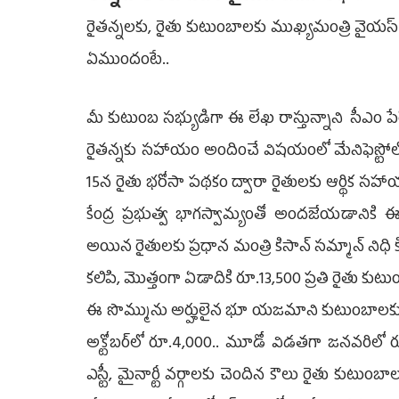
రైతన్నలకు, రైతు కుటుంబాలకు ముఖ్యమంత్రి వైయస్‌ 
ఏముందంటే..
మీ కుటుంబ సభ్యుడిగా ఈ లేఖ రాస్తున్నాని సీఎం పేర
రైతన్నకు సహాయం అందించే విషయంలో మేనిఫెస్టోలో 
15న రైతు భరోసా పథకం ద్వారా రైతులకు ఆర్థిక సహ
కేంద్ర ప్రభుత్వ భాగస్వామ్యంతో అందజేయడానికి ఈ
అయిన రైతులకు ప్రధాన మంత్రి కిసాన్‌ సమ్మాన్‌ నిధి 
కలిపి, మొత్తంగా ఏడాదికి రూ.13,500 ప్రతి రైతు కుటుం
ఈ సొమ్మును అర్హులైన భూ యజమాని కుటుంబాలకు 
అక్టోబర్‌లో రూ.4,000.. మూడో విడతగా జనవరిలో రూ.
ఎస్టీ, మైనార్టీ వర్గాలకు చెందిన కౌలు రైతు కుటు