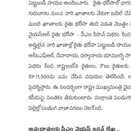
పెట్టుబడి సాయం అందించారు. రైతు భరోసాలో భాగంగ
గురువారం నుంచి వారి ఖాతాలకు నేరుగా బదిలీ చే
మంది ఖాతాలకు రైతు భరోసా తుది విడత మొత్తం దాదాప
వైయస్‌ఆర్‌ రైతు భరోసా – పీఎం కిసాన్‌ పథకం కి
అర్హులైన వారి ఖాతాల్లో రైతు భరోసా పెట్టుబడి సాయం
ఆర్‌ఓఎఫ్‌ఆర్, దేవాదాయ, ధర్మాదాయ భూముల్ని సాగు
పథకం కింద రాష్ట్రంలోని రైతులు, కౌలు రైతులకు ర
రూ.11,500ను జమ చేసిన విషయం తెలిసిందే. లబ్ధ
ప్రదర్శిస్తారు. ఈ సందర్భంగా రాష్ట్ర ముఖ్యమంత్రి 
రసీదుపై సంతకం తీసుకుంటారు. సంక్రాంతి పండు
పల్లెల్లో పండుగ వాతావరణం నెలకొంది.
అన్నదాతలకు సీఎం వైయస్‌ జగన్‌ లేఖ ..