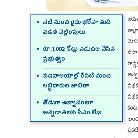
అమర
నేటి నుంచి రైతు భరోసా తుది
అల్
విడత చెల్లింపులు
మోహన
రూ.1,082 కోట్లు విడుదల చేసిన
సహక
ప్రభుత్వం
రాష
అన్న
సచివాలయాల్లో రేపటి నుంచి
లబ్ధిదారుల జాబితా
పథకం
పథకం
తోడుగా ఉన్నానంటూ
కంట
అన్నదాతలకు సీఎం లేఖ
అందజ
ప్ర