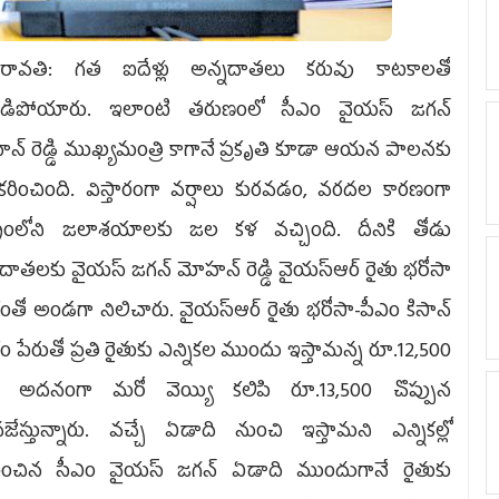
ావతి: గత ఐదేళ్లు అన్నదాతలు కరువు కాటకాలతో
లాడిపోయారు. ఇలాంటి తరుణంలో సీఎం వైయస్‌ జగన్‌
్‌ రెడ్డి ముఖ్యమంత్రి కాగానే ప్రకృతి కూడా ఆయన పాలనకు
రించింది. విస్తారంగా వర్షాలు కురవడం, వరదల కారణంగా
్ట్రంలోని జలాశయాలకు జల కళ వచ్చింది. దీనికి తోడు
దాతలకు వైయస్ జగన్‌ మోహన్‌ రెడ్డి వైయస్‌ఆర్‌ రైతు భరోసా
తో అండగా నిలిచారు. వైయస్‌ఆర్‌ రైతు భరోసా-పీఎం కిసాన్‌
 పేరుతో ప్రతి రైతుకు ఎన్నికల ముందు ఇస్తామన్న రూ.12,500
ే అదనంగా మరో వెయ్యి కలిపి రూ.13,500 చొప్పున
ేస్తున్నారు. వచ్చే ఏడాది నుంచి ఇస్తామని ఎన్నికల్లో
కటించిన సీఎం వైయస్‌ జగన్‌ ఏడాది ముందుగానే రైతుకు