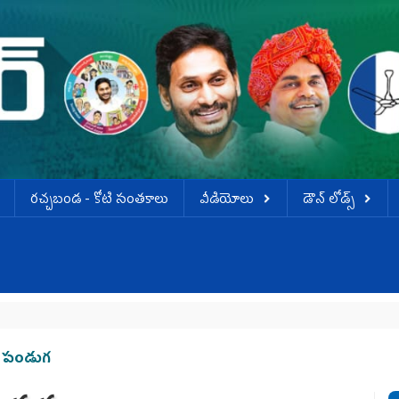
ర‌చ్చ‌బండ‌ - కోటి సంత‌కాలు
వీడియోలు
డౌన్ లోడ్స్
లో పండుగ