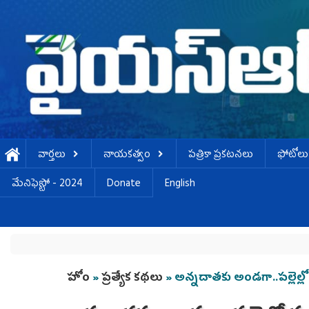
Skip to main content
వార్తలు
నాయకత్వం
పత్రికా ప్రకటనలు
ఫోటోలు
మేనిఫెస్టో - 2024
Donate
English
You are here
హోం
»
ప్రత్యేక కథలు
» అన్నదాతకు అండగా..పల్లెల్