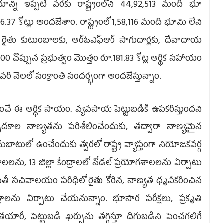
ిక సాయాన్ని ఇప్పటి వరకు రాష్ట్రంలోని 44,92,513 మంది భూ
7 కోట్లు అందజేశాం. రాష్ట్రంలో 1,58,116 మంది భూమి లేని
ౌలు రైతు కుటుంబాలకు, ఆర్‌ఓఎఫ్‌ఆర్‌ సాగుదార్లకు, దేవాదాయ
00 చొప్పున ప్రభుత్వం మొత్తం రూ.181.83 కోట్ల ఆర్థిక సహాయం
ి నెలలో సంక్రాంతి సందర్భంగా అందజేస్తున్నాం.
ందించే ఈ ఆర్థిక సాయం, వ్యవసాయ పెట్టుబడికి ఉపకరిస్తుందని
ాదకాల నాణ్యతను పరిశీలించేందుకు, తద్వారా నాణ్యమైన
ాటులో ఉంచేందుకు త్వరలో రాష్ట్ర వ్యాప్తంగా నియోజకవర్గ
ాలలను, 13 జిల్లా కేంద్రాలలో నోడల్‌ ప్రయోగశాలలను ఏర్పాటు
ాయతీ సచివాలయం పరిధిలో రైతు కోరిన, నాణ్యత ధృవీకరించిన
రాలను ఏర్పాటు చేయనున్నాం. భూసార పరీక్షలు, ప్రకృతి
, పెట్టుబడి ఖర్చును తగ్గిస్తూ దిగుబడిని పెంచగలిగే