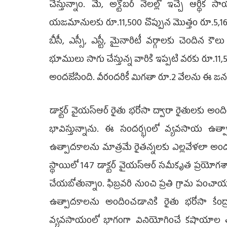
చేస్తున్నాం. మే, అక్టోబర్‌ నెలల్లో ఇచ్చే ఆర్థ
యజమానులకు రూ.11,500 చొప్పున మొత్తం రూ.5,166.3
బీసీ, ఎస్సీ, ఎస్టీ, మైనారిటీ వర్గాలకు చెందిన క
భూములు సాగు చేస్తున్న వారికి ఇప్పటి వరకు రూ.11,5
అందజేసింది. వీరందరికీ మిగతా రూ.2 వేలను ఈ జనవర
డాక్టర్‌ వైయస్‌ఆర్‌ రైతు భరోసా ద్వారా రైతులకు అ
భావిస్తున్నాను. ఈ సందర్భంలో వ్యవసాయ ఉత్ప
ఉత్పాదకాలను మాత్రమే రైతన్నలకు ఎల్లవేళలా అందుబ
స్థాయిలో 147 డాక్టర్‌ వైయస్‌ఆర్‌ సమీకృత ప్రయోగశ
చేయబోతున్నాం. ఫిబ్రవరి నుంచి ప్రతి గ్రామ పంచ
ఉత్పాదకాలను అందించడానికి రైతు భరోసా కేంద్
వ్యవసాయంలో భాగంగా వినియోగించే కషాయాల తయారీ