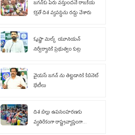
జగన్‌కు పేరు వస్తుందనే రాజకీయ
కక్షతో దిశ వ్య‌వ‌స్థ‌ను రద్దు చేశారు
కృష్ణా మిల్క్‌ యూనియన్‌
నిర్వీర్యానికి ప్రభుత్వం కుట్ర
వైయ‌స్ జగన్‌ ను తిట్టడానికే కేబినెట్‌
భేటీలు
దిశ బిల్లు ఉపసంహరణకు
వ్యతిరేకంగా రాష్ట్రవ్యాప్తంగా
వైయ‌స్ఆర్‌సీపీ మహిళా విభాగం