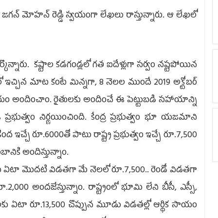
జగన్‌ మోహన్‌ రెడ్డి స్వయంగా లేఖలు రాస్తున్నారు. ఆ లేఖలో
్కొన్నారు. కష్టాల కడగండ్లలో గత ఐదేళ్లుగా సర్వం నష్టపోయిన
ఇచ్చిన మాట కంటే మిన్నగా, 8 నెలల ముందే 2019 అక్టోబర్‌
ాయం అందించాం. రైతులకు అందించే ఈ పెట్టుబడి సహాయాన్ని
 ప్రభుత్వం నిర్ణయించింది. కేంద్ర ప్రభుత్వం భూ యజమాని
కింద ఇచ్చే రూ.6000తో పాటు రాష్ట్ర ప్రభుత్వం ఇచ్చే రూ.7,500
బానికి అందిస్తున్నాం.
ఏటా మొదటి విడతగా మే నెలలో రూ.7,500.. రెండో విడతగా
2,000 అందజేస్తున్నాం. రాష్ట్రంలో భూమి లేని బీసీ, ఎస్సీ,
ంబాలకు ఏటా రూ.13,500 చొప్పున మూడు విడతల్లో ఆర్థిక సాయం