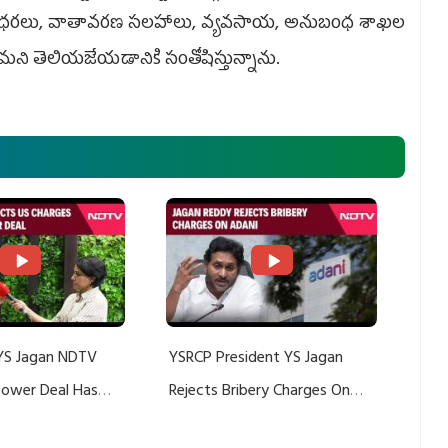
ెట్‌ ధరలు, వాతావరణ సలహాలు, వ్యవసాయ, అనుబంధ శాఖల
నామని తెలియజేయడానికి సంతోషిస్తున్నాను.
YS Jagan NDTV
YSRCP President YS Jagan
 Power Deal Has
Rejects Bribery Charges On
Do With Adani: YS
Adani, Threatens Defamation