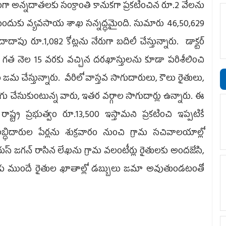
ా అన్నదాతలకు సంక్రాంతి కానుకగా ప్రకటించిన రూ.2 వేలను
సేందుకు వ్యవసాయ శాఖ సన్నద్ధమైంది. సుమారు 46,50,629
ు రూ.1,082 కోట్లను నేరుగా బదిలీ చేస్తున్నారు. డాక్టర్‌
ంద గత నెల 15 వరకు వచ్చిన దరఖాస్తులను కూడా పరిశీలించి
 జమ చేస్తున్నారు. వీరిలో వాస్తవ సాగుదారులు, కౌలు రైతులు,
 చేసుకుంటున్న వారు, ఇతర వర్గాల సాగుదార్లు ఉన్నారు. ఈ
ాష్ట్ర ప్రభుత్వం రూ.13,500 ఇస్తామని ప్రకటించి ఇప్పటికే
ిదారుల పేర్లను శుక్రవారం నుంచి గ్రామ సచివాలయాల్లో
వైయస్‌ జగన్‌ రాసిన లేఖను గ్రామ వలంటీర్లు రైతులకు అందజేసి,
గకు ముందే రైతుల ఖాతాల్లో డబ్బులు జమా అవుతుండటంతో