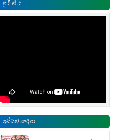
లైవ్ టి.వి
ఇటీవలి వార్తలు