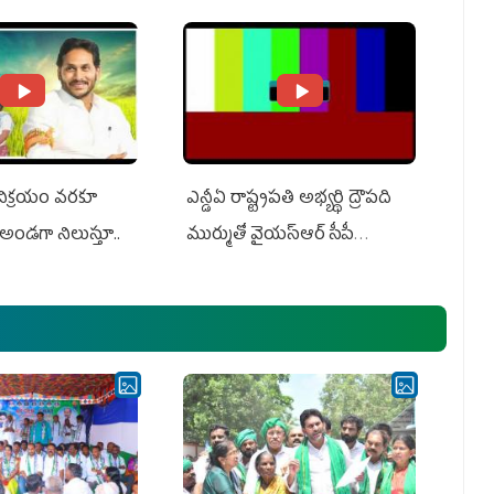
ts US Charges
Suit Against Media Groups
 విక్రయం వరకూ
ఎన్డీఏ రాష్ట్ర‌ప‌తి అభ్య‌ర్థి ద్రౌప‌ది
అండగా నిలుస్తూ..
ముర్ముతో వైయ‌స్ఆర్ సీపీ
అధ్య‌క్షులు, సీఎం వైయ‌స్ జ‌గ‌న్,
ఎమ్మెల్యేలు, ఎంపీల స‌మావేశం