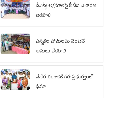
డీఎస్సీ అక్రమాలపై సీబీఐ విచారణ
జరపాలి
ఎన్నికల హామీలను వెంటనే
అమలు చేయాలి
చేనేత రంగానికి గత ప్రభుత్వంలో
ధీమా