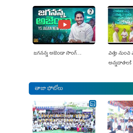
Jagan Rejects US Charges
Jagan Rejec
జగనన్న అజెండా సాంగ్….
విత్తు నుంచి
అన్నదాతలకి 
తాజా ఫోటోలు