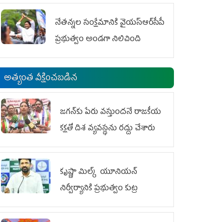
ఆందోళనలు
నేతన్నల సంక్షేమానికి వైయ‌స్ఆర్‌సీపీ
ప్రభుత్వం అండగా నిలిచింది
అత్యంత వీక్షించబడిన
జగన్‌కు పేరు వస్తుందనే రాజకీయ
కక్షతో దిశ వ్య‌వ‌స్థ‌ను రద్దు చేశారు
కృష్ణా మిల్క్‌ యూనియన్‌
నిర్వీర్యానికి ప్రభుత్వం కుట్ర