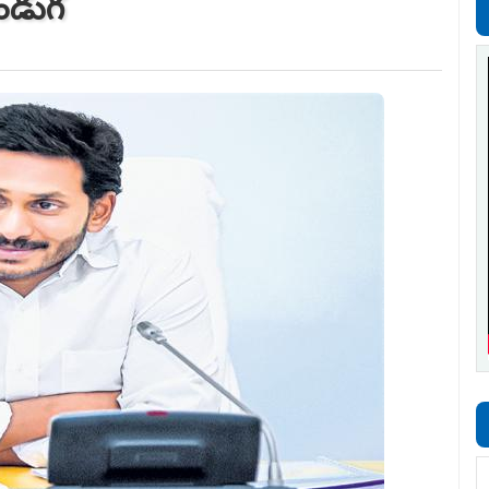
పండుగ