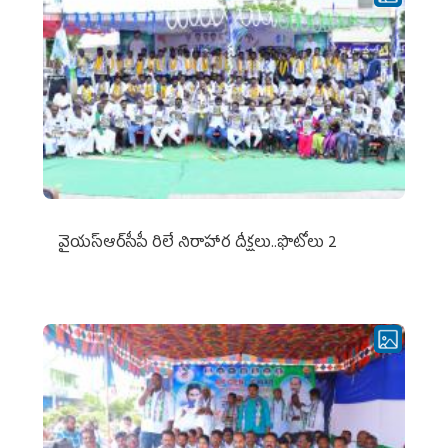
వైయ‌స్ఆర్‌సీపీ రిలే నిరాహార దీక్షలు..ఫొటోలు 2