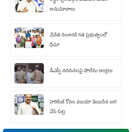
అనుమానాలు
చేనేత రంగానికి గత ప్రభుత్వంలో
ధీమా
డీఎస్సీ నిరసనలపై పోలీసు ఆంక్షలు
హెరిటేజ్ కోసం విజయా డెయిరీని బలి
చేసే కుట్ర‌