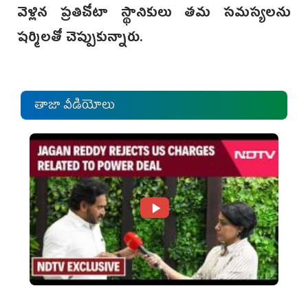
వెళ్లిన ప్రతిచోటా స్థానికులు తమ సమస్యలను
షర్మిలతో చెప్పుకున్నారు.
తాజా వీడియోలు