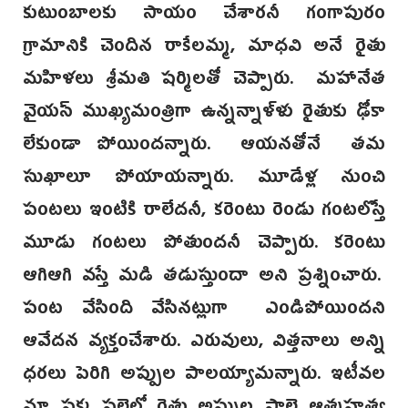
కుటుంబాలకు సాయం చేశారనీ గంగాపురం
గ్రామానికి చెందిన రాకేలమ్మ, మాధవి అనే రైతు
మహిళలు శ్రీమతి షర్మిలతో చెప్పారు. మహానేత
వైయస్ ముఖ్యమంత్రిగా ఉన్నన్నాళ్ళు రైతుకు ఢోకా
లేకుండా పోయిందన్నారు. ఆయనతోనే తమ
సుఖాలూ పోయాయన్నారు. మూడేళ్ల నుంచి
పంటలు ఇంటికి రాలేదనీ, కరెంటు రెండు గంటలొస్తే
మూడు గంటలు పోతుందనీ చెప్పారు. కరెంటు
ఆగిఆగి వస్తే మడి తడుస్తుందా అని ప్రశ్నించారు.
పంట వేసింది వేసినట్లుగా ఎండిపోయిందని
ఆవేదన వ్యక్తంచేశారు. ఎరువులు, విత్తనాలు అన్ని
ధరలు పెరిగి అప్పుల పాలయ్యామన్నారు. ఇటీవల