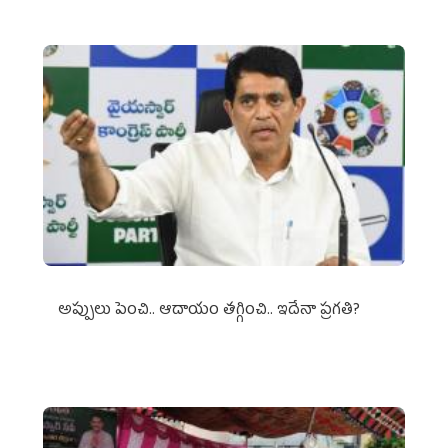
అప్పులు పెంచి.. ఆదాయం తగ్గించి.. ఇదేనా ప్రగతి?