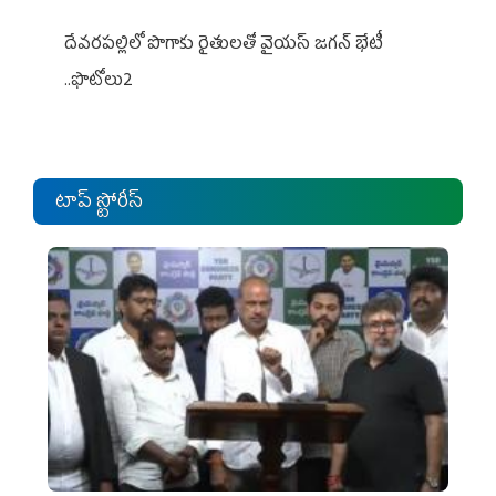
దేవరపల్లిలో పొగాకు రైతులతో వైయస్ జగన్ భేటీ
..ఫొటోలు2
టాప్ స్టోరీస్