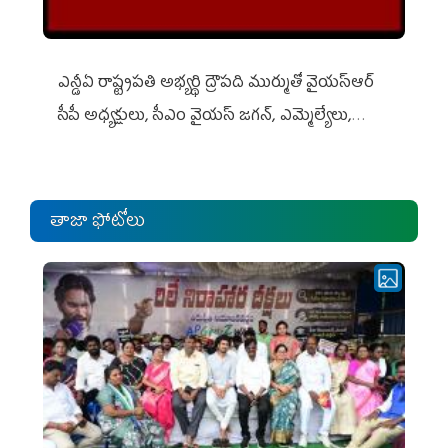
ఎన్డీఏ రాష్ట్ర‌ప‌తి అభ్య‌ర్థి ద్రౌప‌ది ముర్ముతో వైయ‌స్ఆర్
సీపీ అధ్య‌క్షులు, సీఎం వైయ‌స్ జ‌గ‌న్, ఎమ్మెల్యేలు,
ఎంపీల స‌మావేశం
తాజా ఫోటోలు