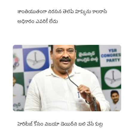
శాంతియుతంగా నిరసన తెలిపే హక్కును కాలరాసే
అధికారం ఎవరికీ లేదు
హెరిటేజ్ కోసం విజయా డెయిరీని బలి చేసే కుట్ర‌