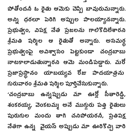
పోతోందనీ ఓ రైతు ఆమెకు చెప్పి బావురుమన్నారు.
అన్ని ధరలూ పెరిగి అప్పుల పాలయ్యానన్నారు.
ప్రభుత్వం, విపక్ష నేత ప్రజలను గాలికొదిలేశారని
శ్రీమతి షర్మిల ఆ రైతుతో అన్నారు. అసమర్థ
ప్రభుత్వంపై అవిశ్వాసం పెట్టకుండా చంద్రబాబు
నాటకాలాడుతున్నారని ఆమె మండిపడ్డారు. మరో
ప్రజాప్రస్థానం యాబయ్యవ రోజు పాదయాత్రను
గురువారం శ్రీమతి షర్మిల పూర్తిచేసుకున్నారు.
‘చంద్రబాబు ఉన్నప్పుడు మా ఊర్లో సీతారెడ్డి,
శంకరయ్య, వెంకటమ్మ అనే ముగ్గురు పత్తి రైతులు
పురుగుల మందు తాగి చనిపోయరనీ, ప్రతిపక్ష
నేతగా ఉన్న వైయస్ అప్పుడు మా ఊరికొచ్చి వారి