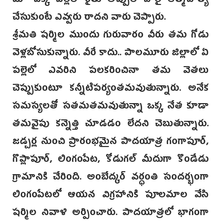
మా పక్క పల్లెలో రైతు అప్పుల పాలై ఆత్మహత్య
చేసుకుంటే ఎవ్వరు రాదని వారు చెప్పారు.
శ్రీమతి షర్మిల ముందు గురువారం వీరు తమ గోడు
వెళ్లబోసుకున్నారు. వీరే కాదు.. పాలమూరు జిల్లాలో ఏ
పల్లెలో ఎవరిని పలకరించినా తమ వెతలు
చెప్పుకుంటూ కన్నీటిపర్యంతమవుతున్నారు. అనేక
సమస్యలతో సతమతమవుతున్నా ఒక్క నేత కూడా
తమవైపు కన్నెత్తి చూడడం లేదని చెబుతున్నారు.
జడ్చర్ల నుంచి ప్రారంభమైన పాదయాత్ర గంగాపూర్,
గొప్లాపూర్, లింగంపేట, కోడుగల్ మీదుగా కొండేడు
గ్రామానికి చేరింది. అంబేద్కర్ వర్ధంతి సందర్భంగా
లింగంపేటలో ఆయన విగ్రహానికి పూలమాల వేసి
షర్మిల నివాళి అర్పించారు. పాదయాత్రలో భాగంగా