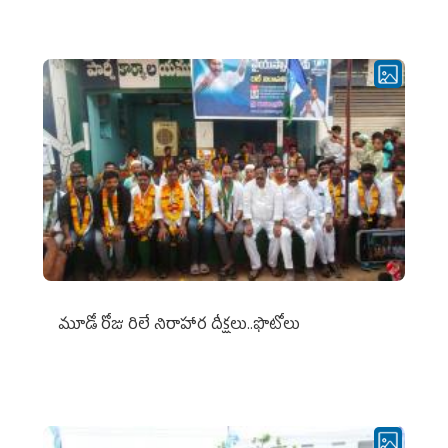
మూడో రోజు రిలే నిరాహార దీక్షలు..ఫొటోలు