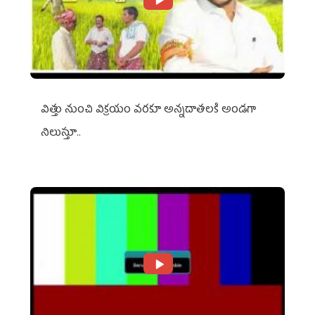
విత్తు నుంచి విక్రయం వరకూ అన్నదాతలకి అండగా
నిలుస్తూ..