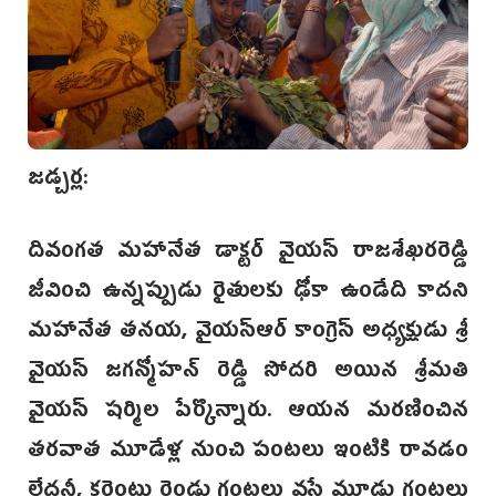
జడ్చర్ల:
దివంగత మహానేత డాక్టర్ వైయస్ రాజశేఖరరెడ్డి
జీవించి ఉన్నప్పుడు రైతులకు ఢోకా ఉండేది కాదని
మహానేత తనయ, వైయస్ఆర్ కాంగ్రెస్ అధ్యక్షుడు శ్రీ
వైయస్ జగన్మోహన్ రెడ్డి సోదరి అయిన శ్రీమతి
వైయస్ షర్మిల పేర్కొన్నారు. ఆయన మరణించిన
తరవాత మూడేళ్ల నుంచి పంటలు ఇంటికి రావడం
లేదనీ, కరెంటు రెండు గంటలు వస్తే మూడు గంటలు