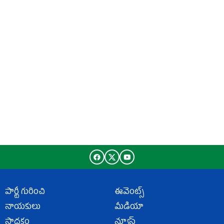
పార్టీ గురించి
ఈవెంట్స్
నాయకులు
మీడియా
సాధకం
న్యూస్