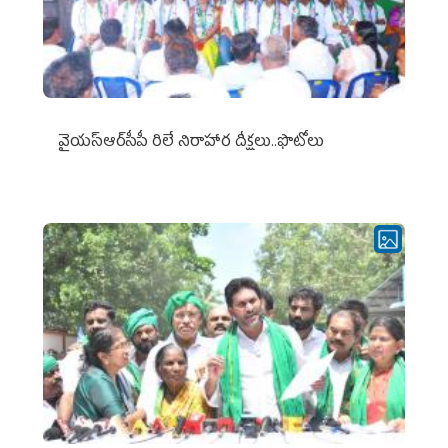
వైయ‌స్ఆర్‌సీపీ రిలే నిరాహార దీక్షలు..ఫొటోలు