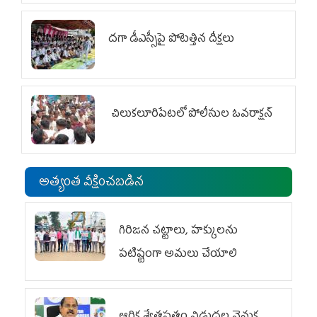
దగా డీఎస్సీపై పోటెత్తిన దీక్షలు
చిలుక‌లూరిపేట‌లో పోలీసుల ఓవ‌రాక్ష‌న్‌
అత్యంత వీక్షించబడిన
గిరిజన చట్టాలు, హక్కులను
పటిష్టంగా అమలు చేయాలి
ఆర్థిక శ్వేతపత్రం విడుదల వెనుక