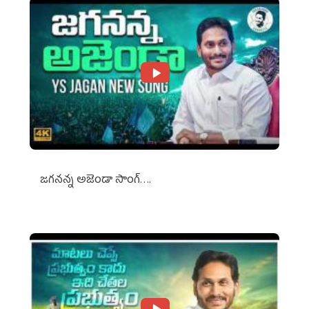
జగనన్న అజెండా సాంగ్….