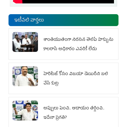
ఇటీవలి వార్తలు
శాంతియుతంగా నిరసన తెలిపే హక్కును
కాలరాసే అధికారం ఎవరికీ లేదు
హెరిటేజ్ కోసం విజయా డెయిరీని బలి
చేసే కుట్ర‌
అప్పులు పెంచి.. ఆదాయం తగ్గించి..
ఇదేనా ప్రగతి?