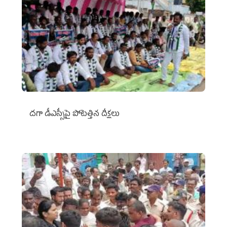
దగా డీఎస్సీపై పోటెత్తిన దీక్షలు