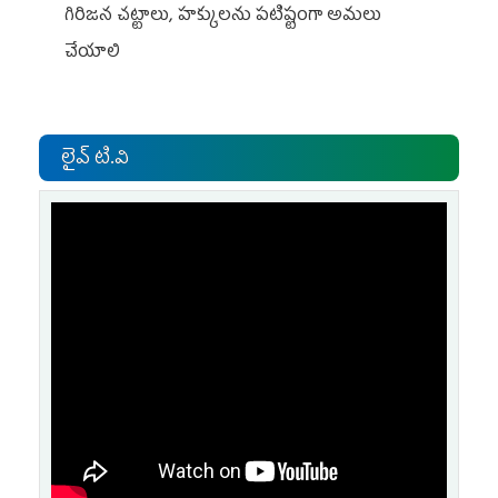
గిరిజన చట్టాలు, హక్కులను పటిష్టంగా అమలు
చేయాలి
లైవ్ టి.వి