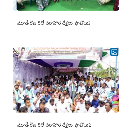
మూడో రోజు రిలే నిరాహార దీక్షలు..ఫొటోలు3
మూడో రోజు రిలే నిరాహార దీక్షలు..ఫొటోలు2