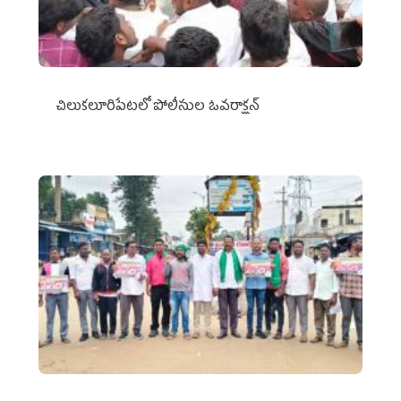
చిలుక‌లూరిపేట‌లో పోలీసుల ఓవ‌రాక్ష‌న్‌