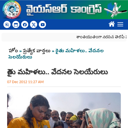
Skip to main content
????
శాంతియుతంగా నిరసన తెలిపే హక్కును క
You are here
హోం
»
ప్రత్యేక వార్తలు
» రైతు మహిళలు.. వేదనల
సెలయేరులు
రైతు మహిళలు.. వేదనల సెలయేరులు
07 Dec 2012 11:27 AM