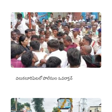
చిలుక‌లూరిపేట‌లో పోలీసుల ఓవ‌రాక్ష‌న్‌