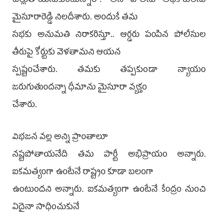
చెల్లుతాయనుకుంటున్నారా? అని పోలీసు అధికారులను
మైసూరారెడ్డి నిలదీశారు. అందుకే తమ
సభకు అనుమతి నిరాకరిస్తూ.. ఆర్డరు పంపిన పోలీసుల
తీరుపై కోర్టుకు వెళతామని ఆయన
స్పష్టంచేశారు. తమకు తప్పకుండా న్యాయం
జరుగుతుందన్నా ధీమాను మైసూరా వ్యక్తం
చేశారు.
విభజన వల్ల అన్ని ప్రాంతాలూ
నష్టపోతాయనేది తమ పార్టీ అభిప్రాయం అన్నారు.
ఐకమత్యంగా ఉంటేనే రాష్ట్రం కూడా బలంగా
ఉంటుందని అన్నారు. ఐకమత్యంగా ఉంటేనే కేంద్రం నుంచి
ఏదైనా సాధించుకునే