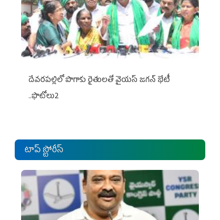
దేవరపల్లిలో పొగాకు రైతులతో వైయస్ జగన్ భేటీ
..ఫొటోలు2
టాప్ స్టోరీస్