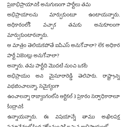
ప్రజాభిప్రాయానికి అనుగుణంగా పార్టీలు తమ
అభిప్రాయాలను మార్చుకుంటూ ఉంటాయన్నారు.
అధికారంలోకి వచ్చాక తమకు అనుకూలంగా
మార్చుకుంటారన్నారు.
ఆ మాత్రం తెలియకపోతే ఐపిఎస్ అనుకోవాలా? లేక అధికార
పార్టీ ఏజెంట్లు అనుకోవాలా?
అన్నారు. తమ పార్టీది మొదటి నుంచి ఒకటే
అభిప్రాయం అని మైసూరారెడ్డి తెలిపారు. రాష్ట్రాన్ని
విభజించాలన్నా, సమైక్యంగా
ఉంచాలన్నా రాజ్యాంగంలోని ఆర్టికల్ 3 ప్రకారం సర్వాధికారాలూ
కేంద్రానికే
ఉన్నాయన్నారు. ఈ విషయాన్నే తాము అఖిలపక్ష