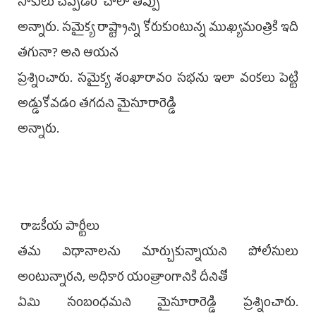
సాకులు చెప్పడం చాలా తప్పు
అన్నారు. సమైక్య రాష్ట్రాన్ని కోరుకుంటున్న ముఖ్యమంత్రికి ఇది
తగునా? అని ఆయన
ప్రశ్నించారు. సమైక్య శంఖారావం సభను ఇలా వంకలు పెట్టి
అడ్డుకోవడం తగదని మైసూరారెడ్డి
అన్నారు.
రాజకీయ పార్టీలు
తమ విధానాలను మార్చుకున్నాయని పోలీసులు
అంటున్నారని, అధికార యంత్రాంగానికి దీనితో
ఏమి సంబంధమని మైసూరారెడ్డి ప్రశ్నించారు.