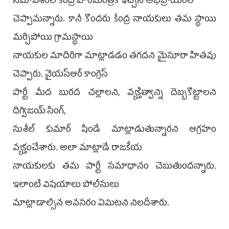
సమావేశంలో కేంద్ర హోంమంత్రికి ఇచ్చిన అభిప్రాయంలో
చెప్పామన్నారు. కానీ కొందరు కేంద్ర నాయకులు తమ స్థాయి
మర్చిపోయి గ్రామస్థాయి
నాయకుల మాదిరిగా మాట్లాడడం తగదని మైసూరా హితవు
చెప్పారు. వైయస్ఆర్ కాంగ్రెస్
పార్టీ మీద బురద చల్లాలని, వ్యక్తిత్వాన్ని దెబ్బకొట్టాలని
దిగ్విజయ్ సింగ్,
సుశీల్ కుమార్ షిండే మాట్లాడుతున్నారని ఆగ్రహం
వ్యక్తంచేశారు. అలా మాట్లాడే రాజకీయ
నాయకులకు తమ పార్టీ సమాధానం చెబుతుందన్నారు.
ఇలాంటి విషయాలు పోలీసులు
మాట్లాడాల్సిన అవసరం ఏమిటని నిలదీశారు.