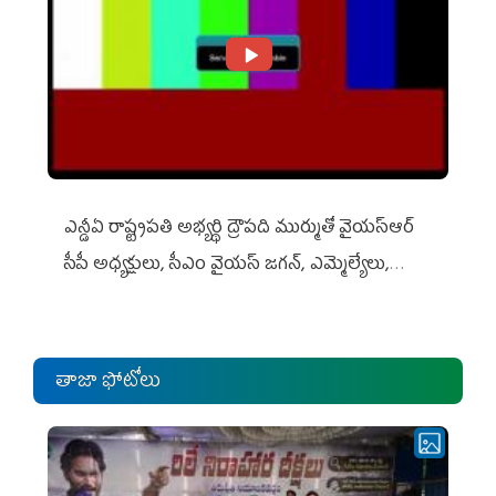
ఎన్డీఏ రాష్ట్ర‌ప‌తి అభ్య‌ర్థి ద్రౌప‌ది ముర్ముతో వైయ‌స్ఆర్
సీపీ అధ్య‌క్షులు, సీఎం వైయ‌స్ జ‌గ‌న్, ఎమ్మెల్యేలు,
ఎంపీల స‌మావేశం
తాజా ఫోటోలు