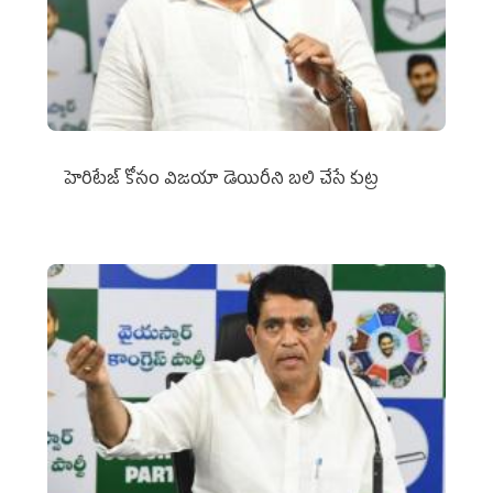
హెరిటేజ్ కోసం విజయా డెయిరీని బలి చేసే కుట్ర‌