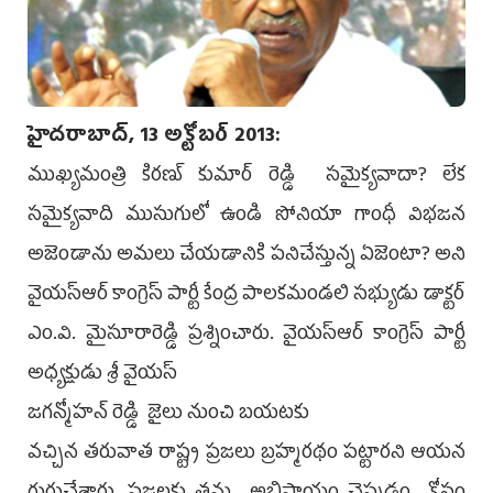
హైదరాబాద్, 13 అక్టోబర్ 2013:
ముఖ్యమంత్రి కిరణ్ కుమార్ రెడ్డి సమైక్యవాదా? లేక
సమైక్యవాది ముసుగులో ఉండి సోనియా గాంధీ విభజన
అజెండాను అమలు చేయడానికి పనిచేస్తున్న ఏజెంటా? అని
వైయస్ఆర్ కాంగ్రెస్ పార్టీ కేంద్ర పాలకమండలి సభ్యుడు డాక్టర్
ఎం.వి. మైసూరారెడ్డి ప్రశ్నించారు. వైయస్ఆర్ కాంగ్రెస్ పార్టీ
అధ్యక్షుడు శ్రీ వైయస్
జగన్మోహన్ రెడ్డి జైలు నుంచి బయటకు
వచ్చిన తరువాత రాష్ట్ర ప్రజలు బ్రహ్మరథం పట్టారని ఆయన