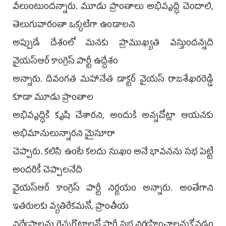
వీలుంటుందన్నారు. మూడు ప్రాంతాలు అభివృద్ధి చెందాలి,
తెలుగువారంతా ఒక్కటిగా ఉండాలని
అప్పుడే దేశంలో మనకు ప్రాముఖ్యత వస్తుందన్నది
వైయస్ఆర్ కాంగ్రెస్ పార్టీ ఉద్దేశం
అన్నారు. దివంగత మహానేత డాక్టర్ వైయస్ రాజశేఖరరెడ్డి
కూడా మూడు ప్రాంతాల
అభివృద్ధికి కృషి చేశారని, అందుకే అన్నచోట్లా ఆయనకు
అభిమానులున్నారని మైసూరా
చెప్పారు. కలిసి ఉంటే కలదు సుఖం అనే భావనను సభ పెట్టి
అందరికీ చెప్పాలనేది
వైయస్ఆర్ కాంగ్రెస్ పార్టీ నిర్ణయం అన్నారు. అంతేగాని
ఇతరులకు వ్యతిరేకమనో, ప్రాంతీయ
విద్వేషాలను రెచ్చగొట్టాలనో పార్టీ సభ నిర్వహించాలనుకోవడం