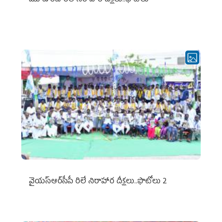
మూడో రోజు రిలే నిరాహార దీక్షలు..ఫొటోలు
వైయ‌స్ఆర్‌సీపీ రిలే నిరాహార దీక్షలు..ఫొటోలు 2