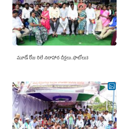
మూడో రోజు రిలే నిరాహార దీక్షలు..ఫొటోలు3