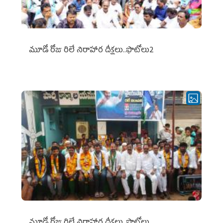
మూడో రోజు రిలే నిరాహార దీక్షలు..ఫొటోలు2