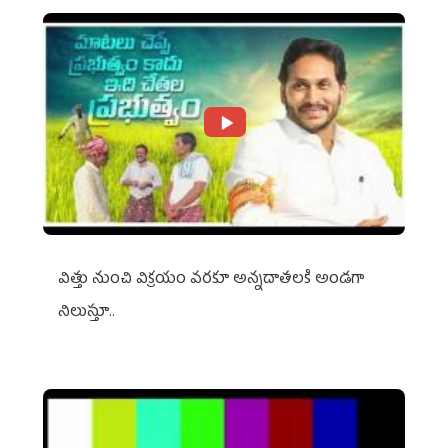
విత్తు నుంచి విక్రయం వరకూ అన్నదాతలకి అండగా
నిలుస్తూ..