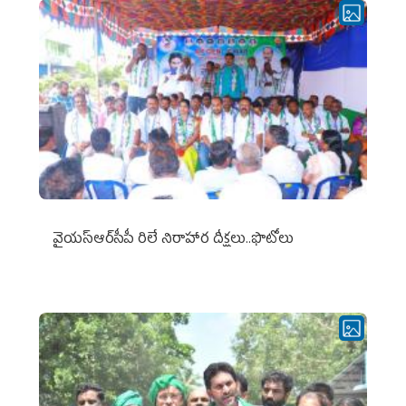
వైయ‌స్ఆర్‌సీపీ రిలే నిరాహార దీక్షలు..ఫొటోలు