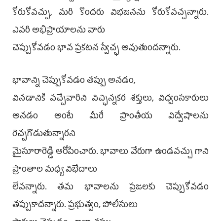
కోరుకోవచ్చు, మరి కొందరు విభజనను కోరుకోవచ్చన్నారు.
ఎవరి అభిప్రాయాలను వారు
చెప్పుకోవడం భావ ప్రకటన స్వేచ్ఛ అవుతుందన్నారు.
భావాన్ని చెప్పుకోవడం తప్పు అనడం,
వినడానికి వచ్చేవారిని విచ్ఛిన్నకర శక్తులు, విధ్వంసకారులు
అనడం అంటే మీరే ప్రాంతీయ విద్వేషాలను
రెచ్చగొడుతున్నారని
మైసూరారెడ్డి ఆరోపించారు. భావాలు వేరుగా ఉండవచ్చు గాని
ప్రాంతాల మధ్య విభేదాలు
లేవన్నారు. తమ భావాలను ప్రజలకు చెప్పుకోవడం
తప్పుకాదన్నారు. ప్రభుత్వం, పోలీసులు