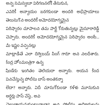
అన్ని సమస్యలూ పరిగణనలోకి తీసుకున,
ఎవరికీ అన్యాయం జరగకుండా అందరి అభిప్రాయాలు
తెలుసుకొని అందరికీ ఆమోదయోగ్యమైన
పరిష్కారం చూపాలని తమ పార్టీ కోరుతున్నట్లు మైసూరారెడ్డి
చెప్పారు. అందరికీ ఆమోదయోగ్యమైన పరిష్కారం అంటే...
మీ ఇష్టం వచ్చినట్లు
మాట్లాడితే ఎలా దిగ్విజయ్ సింగ్ గారూ అని నిలదీశారు.
కేంద్ర హోంమంత్రిగా ఉన్న
షిండేకు ఇంగితం తెలియదా అన్నారు. ఆయన కింద
పనిచేస్తున్న పోలీసు బాస్ అంతకన్నా
లేదా? అన్నారు. ఏదీ చూసుకోకుండా కళ్ళు మూసుకుని
ఆర్డర్లు పాస్ చేస్తే.. అవి