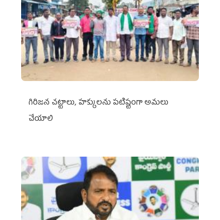
గిరిజన చట్టాలు, హక్కులను పటిష్టంగా అమలు
చేయాలి