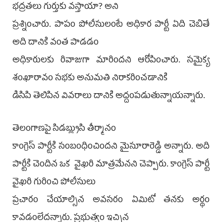
భద్రతలు గుర్తుకు వస్తాయా? అని
ప్రశ్నించారు. పాపం పోలీసులంటే అధికార పార్టీ ఏది చెబితే
అది దానికి వంత పాడడం
అధికారులకు రివాజుగా మారిందని ఆరోపించారు. సమైక్య
శంఖారావం సభకు అనుమతి నిరాకరించడానికి
డిసిపి తెలిపిన వివరాలు దానికి అద్దంపడుతున్నాయన్నారు.
తెలంగాణపై సిడబ్ల్యుసి తీర్మానం
కాంగ్రెస్ పార్టీకి సంబంధించిందని మైసూరారెడ్డి అన్నారు. అది
పార్టీకి చెందిన ఒక వైఖరి మాత్రమేనని చెప్పారు. కాంగ్రెస్ పార్టీ
వైఖరి గురించి పోలీసులు
ప్రచారం చేయాల్సిన అవసరం ఏమిటో తనకు అర్థం
కావడంలేదన్నారు. ప్రభుత్వం ఇచ్చిన