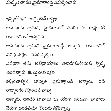
మచ్చతెచ్చారని మైసూరారెడ్డి విమర్శించారు.
ఇప్పటికి ఇది ఆంధ్రప్రదేశ్ రాష్ట్రం
అనుకుంటున్నామని, హైదరాబాద్ నగరం ఈ రాష్ట్రానికి
రాజధానిగానే ఉన్నదని
అనుకుంటున్నామని మైసూరారెడ్డి అన్నారు. రాజధానిలో
వివిధ పార్టీలు, వివిధ వ్యక్తులు
ఎవరైనా తమ అభిప్రాయాలు తెలుపుకునేందుకు స్వేచ్ఛ
ఉందన్నారు. ఈ స్వేచ్ఛకు రక్షణ
కల్పించాల్సిన బాధ్యత ప్రభుత్వానిది అన్నారు. ఇది
రాజ్యాంగం కల్పించిన హక్కు
అన్నారు. అందరి భావాలు ఒక రకంగా ఉండవు. భావాలు
వేరుగా ఉండవచ్చు. కొందరు సమైక్యాన్ని