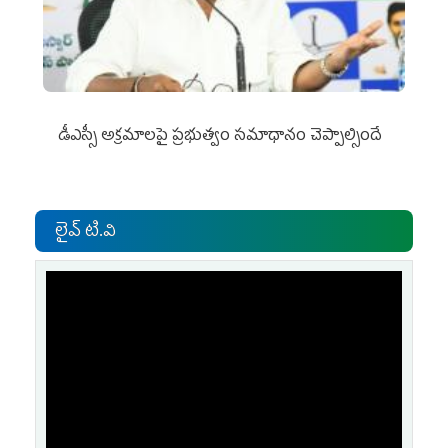
డీఎస్సీ అక్రమాలపై ప్రభుత్వం సమాధానం చెప్పాల్సిందే
లైవ్ టి.వి