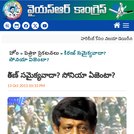
Skip to main content
????
హెరిటేజ్ కోసం విజయా డెయిరీని బలి చేసే కు
You are here
హోం
»
పత్రికా ప్రకటనలు
» కిరణ్‌ సమైక్యవాదా?
సోనియా ఏజెంటా?
కిరణ్‌ సమైక్యవాదా? సోనియా ఏజెంటా?
13 Oct 2013 10:33 PM