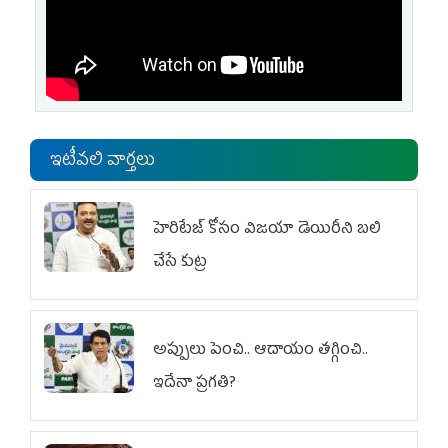
ఇటీవలి వార్తలు
హెరిటేజ్ కోసం విజయా డెయిరీని బలి
చేసే కుట్ర‌
అప్పులు పెంచి.. ఆదాయం తగ్గించి..
ఇదేనా ప్రగతి?