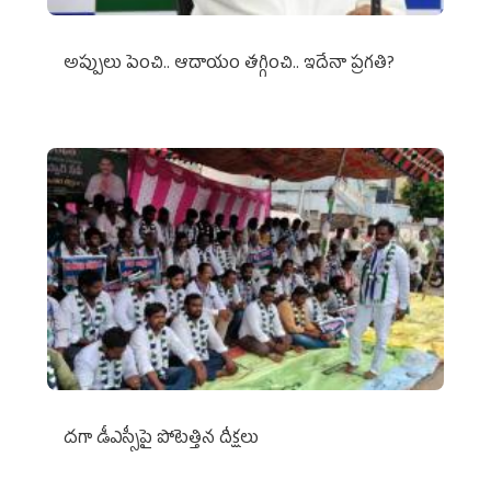
అప్పులు పెంచి.. ఆదాయం తగ్గించి.. ఇదేనా ప్రగతి?
దగా డీఎస్సీపై పోటెత్తిన దీక్షలు