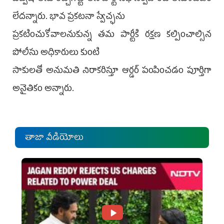
లేదన్నారు. భావ ప్రకటనా స్వేచ్ఛను
ప్రకటించుకోవాలనుకున్న తమ పార్టీకి రక్షణ కల్పించాల్సిన
పోలీసు అధికారులు కుంటి
సాకులతో అనుమతి నిరాకరిస్తూ ఆర్డర్ పంపించడం పూర్తిగా
అనైతికం అన్నారు.
తాజా వీడియోలు