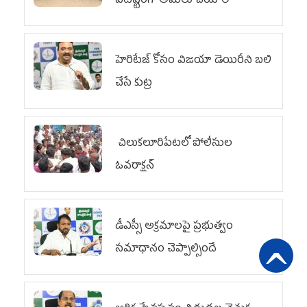
పటిష్టంగా అమలు చేయాలి
హెరిటేజ్ కోసం విజయా డెయిరీని బలి
చేసే కుట్ర‌
చిలుక‌లూరిపేట‌లో పోలీసుల
ఓవ‌రాక్ష‌న్‌
డీఎస్సీ అక్రమాలపై ప్రభుత్వం
సమాధానం చెప్పాల్సిందే