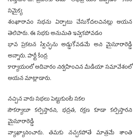
గుర్తుచేశారు. ప్రజలకు తమ అభిప్రాయం చెప్పడం కోసం
సమైక్య
శంఖారావం సభను ఏర్పాటు చేసుకోదలచినట్లు ఆయన
తెలిపారు. ఈ సభకు అనుమతి ఇవ్వకపోవడం
భావ ప్రకటన స్వేచ్ఛను అడ్డుకోవడమే అని మైసూరారెడ్డి
అన్నారు. పార్టీ కేంద్ర
కార్యాయంలో ఆదివారం నిర్వహించిన మీడియా సమావేశంలో
ఆయన మాట్లాడారు.
నచ్చిన వారు సభలు పెట్టుకుంటే సకల
సౌకర్యాలూ కల్పిస్తారని, భద్రత, రక్షణ కూడా కల్పిస్తారని
మైసూరారెడ్డి
వ్యాఖ్యానించారు. తమకు నచ్చకపోతే మాత్రమే శాంతి