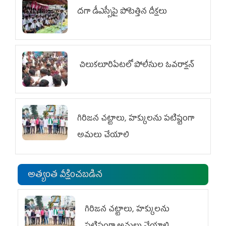
దగా డీఎస్సీపై పోటెత్తిన దీక్షలు
చిలుక‌లూరిపేట‌లో పోలీసుల ఓవ‌రాక్ష‌న్‌
గిరిజన చట్టాలు, హక్కులను పటిష్టంగా
అమలు చేయాలి
అత్యంత వీక్షించబడిన
గిరిజన చట్టాలు, హక్కులను