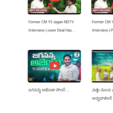
Former CM YS Jagan NDTV
Former CM 
Interview | ower Deal Has
Interview |
Nothing To Do With Adani: YS
Nothing To 
Jagan Rejects US Charges
Jagan Rejec
జగనన్న అజెండా సాంగ్….
విత్తు నుంచి
అన్నదాతలకి 