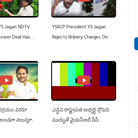
YS Jagan NDTV
YSRCP President YS Jagan
 Power Deal Has
Rejects Bribery Charges On
Do With Adani: YS
Adani, Threatens Defamation
ts US Charges
Suit Against Media Groups
 విక్రయం వరకూ
ఎన్డీఏ రాష్ట్ర‌ప‌తి అభ్య‌ర్థి ద్రౌప‌ది
అండగా నిలుస్తూ..
ముర్ముతో వైయ‌స్ఆర్ సీపీ
అధ్య‌క్షులు, సీఎం వైయ‌స్ జ‌గ‌న్,