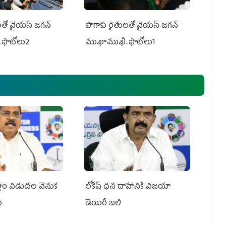
తో వైయ‌స్ జ‌గ‌న్
పొగాకు రైతుల‌తో వైయ‌స్ జ‌గ‌న్
.ఫొటోలు2
ముఖాముఖి..ఫొటోలు1
పత్రం విడుదల వెనుక
లోకేష్ ధ‌న దాహానికి విజ‌యా
ు
డెయిరీ బ‌లి