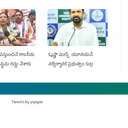
ు వస్తుందనే రాజకీయ
కృష్ణా మిల్క్‌ యూనియన్‌
వ‌స్థ‌ను రద్దు చేశారు
నిర్వీర్యానికి ప్రభుత్వం కుట్ర
Tweets by ysjagan