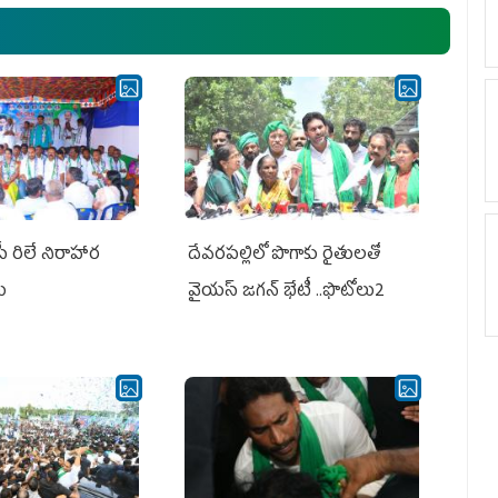
ఎమ్మెల్యేలు, ఎంపీల స‌మావేశం
పీ రిలే నిరాహార
దేవరపల్లిలో పొగాకు రైతులతో
లు
వైయస్ జగన్ భేటీ ..ఫొటోలు2