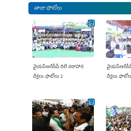
తాజా ఫోటోలు
వైయ‌స్ఆర్‌సీపీ రిలే నిరాహార
వైయ‌స్ఆర్‌సీ
దీక్షలు..ఫొటోలు 2
దీక్షలు..ఫొటో