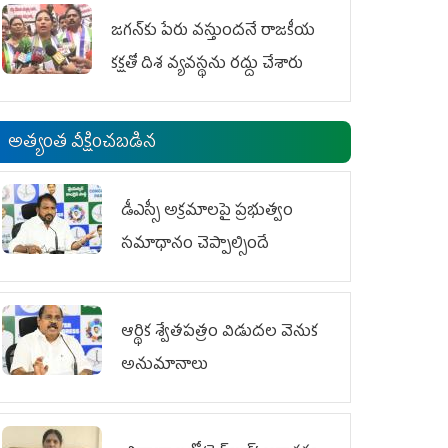
జగన్‌కు పేరు వస్తుందనే రాజకీయ
కక్షతో దిశ వ్య‌వ‌స్థ‌ను రద్దు చేశారు
అత్యంత వీక్షించబడిన
డీఎస్సీ అక్రమాలపై ప్రభుత్వం
సమాధానం చెప్పాల్సిందే
ఆర్థిక శ్వేతపత్రం విడుదల వెనుక
అనుమానాలు