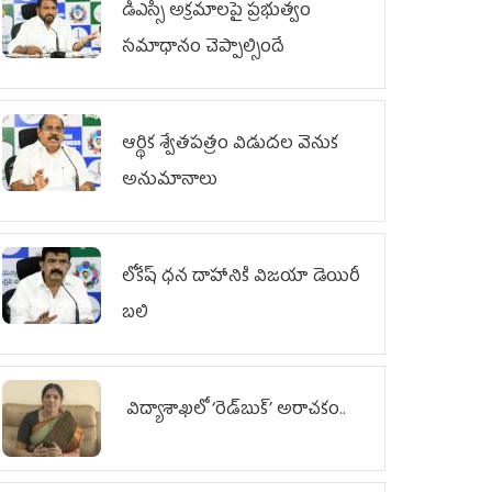
డీఎస్సీ అక్రమాలపై ప్రభుత్వం
సమాధానం చెప్పాల్సిందే
ఆర్థిక శ్వేతపత్రం విడుదల వెనుక
అనుమానాలు
లోకేష్ ధ‌న దాహానికి విజ‌యా డెయిరీ
బ‌లి
విద్యాశాఖలో ‘రెడ్‌బుక్’ అరాచకం..