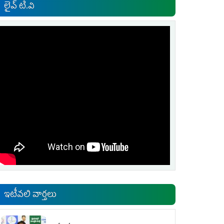
లైవ్ టి.వి
ఇటీవలి వార్తలు