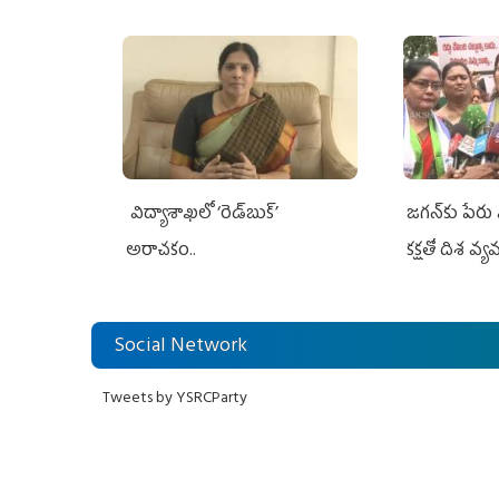
విద్యాశాఖలో ‘రెడ్‌బుక్’
జగన్‌కు పేర
అరాచకం..
కక్షతో దిశ వ్య‌
Social Network
Tweets by YSRCParty