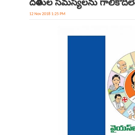
దళితుల సమస్యలను గాలికొదిలే
12 Nov 2018 1:25 PM