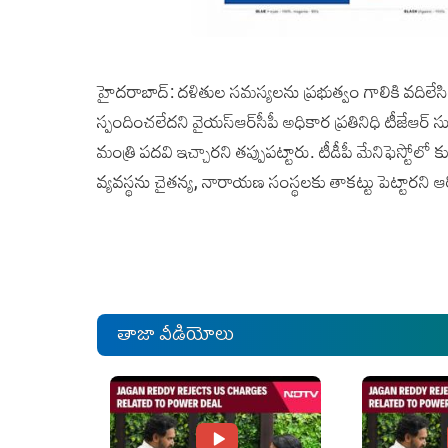
హైదరాబాద్‌: దళితుల సమస్యలను ప్రభుత్వం గాలికి వదిలేస
స్పందించలేదని వైయస్‌ఆర్‌సీపీ అధికార ప్రతినిధి టీజేఆర్‌
మంత్రి పదవి ఇచ్చారని తప్పుపట్టారు. టీడీపీ మేనిఫెస్టోలో
వ్యవస్థను చైతన్య, నారాయణ సంస్థలకు తాకట్టు పెట్టారని
తాజా వీడియోలు