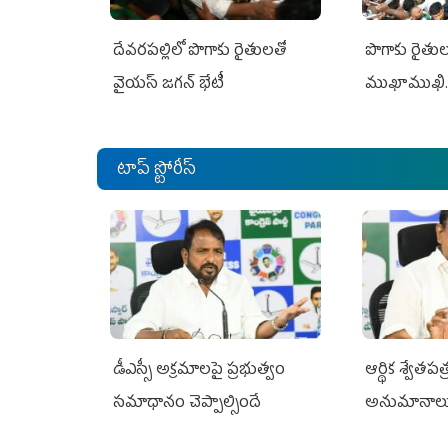
దేవరపల్లిలో పొగాకు రైతులతో
పొగాకు రైతుల‌
వైయస్ జగన్ భేటీ
ముఖాముఖి.
టాప్ స్టోరీస్
డీఎస్సీ అక్రమాలపై ప్రభుత్వం
ఆర్థిక శ్వేత
సమాధానం చెప్పాల్సిందే
అనుమానాల