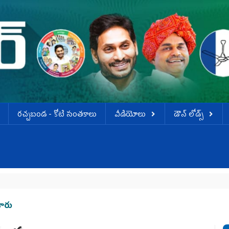
ర‌చ్చ‌బండ‌ - కోటి సంత‌కాలు
వీడియోలు
డౌన్ లోడ్స్
ారు