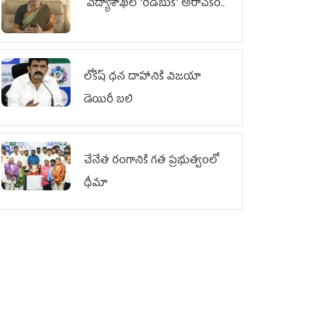
విద్యాశాఖలో ‘రెడ్‌బుక్’ అరాచకం..
లోకేష్ ధ‌న దాహానికి విజ‌యా
డెయిరీ బ‌లి
చేనేత రంగానికి గత ప్రభుత్వంలో
ధీమా