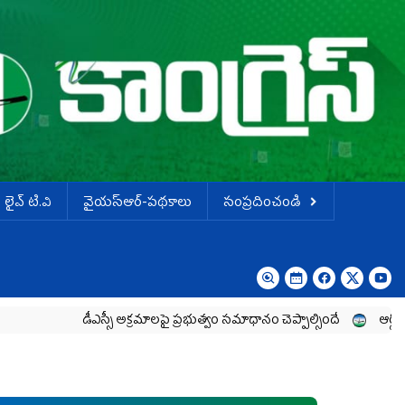
లైవ్ టి.వి
వైయస్ఆర్-పథకాలు
సంప్రదించండి
డీఎస్సీ అక్రమాలపై ప్రభుత్వం సమాధానం చెప్పాల్సిందే
ఆర్థిక శ్వేతపత్ర