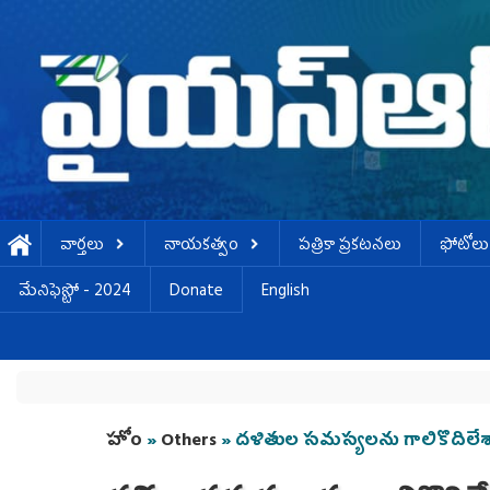
Skip to main content
వార్తలు
నాయకత్వం
పత్రికా ప్రకటనలు
ఫోటోలు
మేనిఫెస్టో - 2024
Donate
English
You are here
హోం
»
Others
» దళితుల సమస్యలను గాలికొదిలేశ