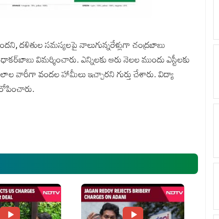
ిందని, దళితుల సమస్యలపై నాలుగున్నరేళ్లుగా చంద్రబాబు
 సుధాకర్‌బాబు విమర్శించారు. ఎన్నిలకు ఆరు నెలల ముందు ఎస్టీలకు
 కులాల వారీగా వందల హామీలు ఇచ్చారని గుర్తు చేశారు. విద్యా
 ఆరోపించారు.