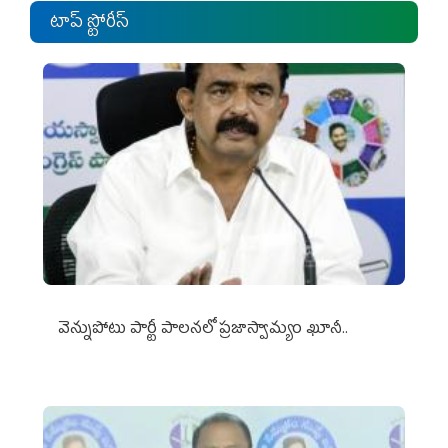
టాప్ స్టోరీస్
వెన్నుపోటు పార్టీ పాలనలో ప్రజాస్వామ్యం ఖూనీ..