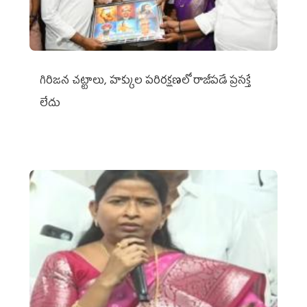
గిరిజన చట్టాలు, హక్కుల పరిరక్షణలో రాజీపడే ప్రసక్తే
లేదు