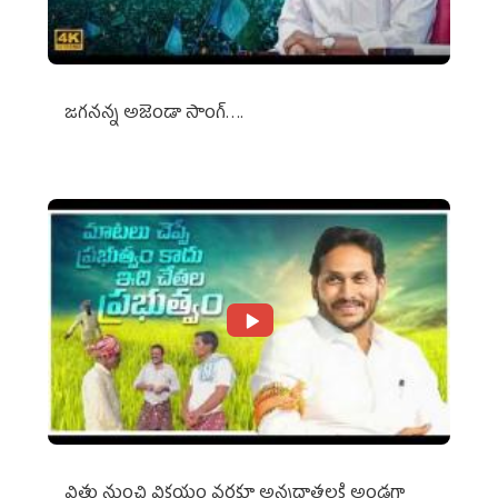
జగనన్న అజెండా సాంగ్….
విత్తు నుంచి విక్రయం వరకూ అన్నదాతలకి అండగా