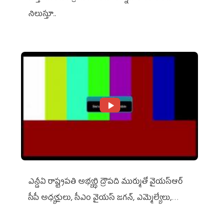
నిలుస్తూ..
ఎన్డీఏ రాష్ట్ర‌ప‌తి అభ్య‌ర్థి ద్రౌప‌ది ముర్ముతో వైయ‌స్ఆర్
సీపీ అధ్య‌క్షులు, సీఎం వైయ‌స్ జ‌గ‌న్, ఎమ్మెల్యేలు,
ఎంపీల స‌మావేశం