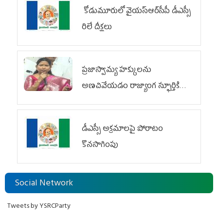
కోడుమూరులో వైయ‌స్ఆర్‌సీపీ డీఎస్సీ
రిలే దీక్షలు
ప్రజాస్వామ్య హక్కులను
అణచివేయడం రాజ్యాంగ స్ఫూర్తికి
విరుద్ధం
డీఎస్సీ అక్రమాలపై పోరాటం
కొనసాగింపు
Social Network
Tweets by YSRCParty