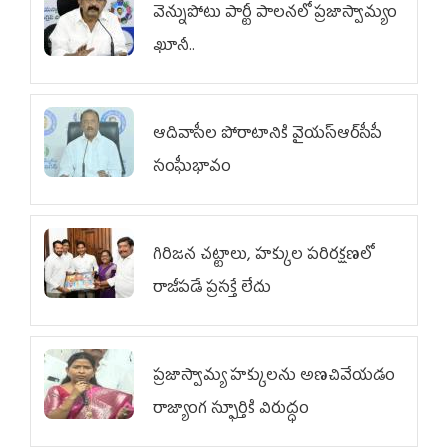
వెన్నుపోటు పార్టీ పాలనలో ప్రజాస్వామ్యం
ఖూనీ..
ఆదివాసీల పోరాటానికి వైయ‌స్ఆర్‌సీపీ
సంఘీభావం
గిరిజన చట్టాలు, హక్కుల పరిరక్షణలో
రాజీపడే ప్రసక్తే లేదు
ప్రజాస్వామ్య హక్కులను అణచివేయడం
రాజ్యాంగ స్ఫూర్తికి విరుద్ధం