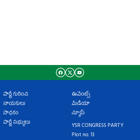
పార్టీ గురించి
ఈవెంట్స్
నాయకులు
మీడియా
సాధకం
న్యూస్
పార్టీ సభ్యులు
YSR CONGRESS PARTY
Plot no. 13