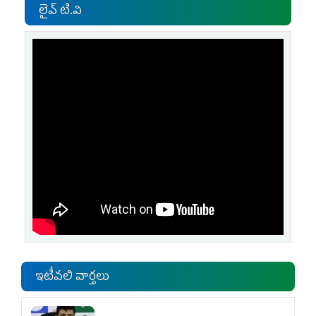
లైవ్ టి.వి
ఇటీవలి వార్తలు