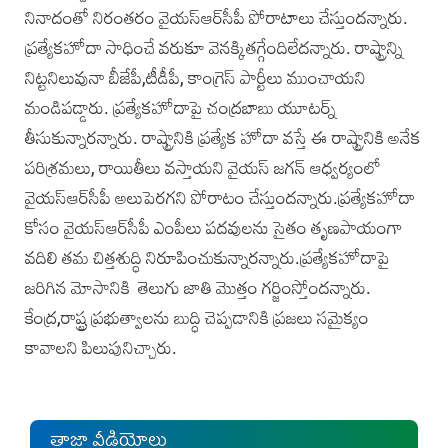
నినాదంతో నిరంతరం వైయస్‌ఆర్‌సీపీ పోరాటాలు చేస్తుందన్నారు.
ప్రత్యేకహోదా సాధించే వరుకూ వెనక్కితగ్గేందిలేదన్నారు. రాష్ట్రాన్ని
నిట్టనిలువునా బీజేపీ,టీడీపీ, కాంగ్రెస్‌ పార్టీలు ముంచాయని
మండిపడ్డారు. ప్రత్యేకహోదాపై చంద్రబాబు యూటర్న్‌
తీసుకున్నారన్నారు. రాష్ట్రానికి ప్రత్యేక హోదా వస్తే ఈ రాష్ట్రానికి అనేక
పరిశ్రమలు, రాయితీలు వస్తాయని వైయస్‌ జగన్‌ ఆధ్వర్యంలో
వైయస్‌ఆర్‌సీపీ అలుపెరగని పోరాటం చేస్తుందన్నారు.ప్రత్యేకహోదా
కోసం వైయస్‌ఆర్‌సీపీ ఎంపీలు పదవులను సైతం తృణపాయంగా
వదిలి తమ చిత్తశుద్ధి నిరూపించుకున్నారన్నారు.ప్రత్యే
కహోదాపై
జరిగిన మోసానికి తెలుగు జాతి మొత్తం గర్జింస్తోందన్నారు.
కేంద్ర,రాష్ట్ర ప్రభుత్వాలను బుద్ధి చెప్పడానికి ప్రజలు సమైక్యం
కావాలని పిలుపునిచ్చారు.
తాజా వీడియోలు