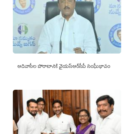
ఆదివాసీల పోరాటానికి వైయ‌స్ఆర్‌సీపీ సంఘీభావం