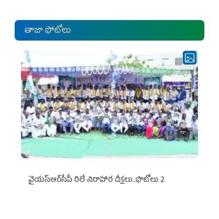
తాజా ఫోటోలు
వైయ‌స్ఆర్‌సీపీ రిలే నిరాహార దీక్షలు..ఫొటోలు 2