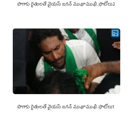
పొగాకు రైతుల‌తో వైయ‌స్ జ‌గ‌న్ ముఖాముఖి..ఫొటోలు2
పొగాకు రైతుల‌తో వైయ‌స్ జ‌గ‌న్ ముఖాముఖి..ఫొటోలు1