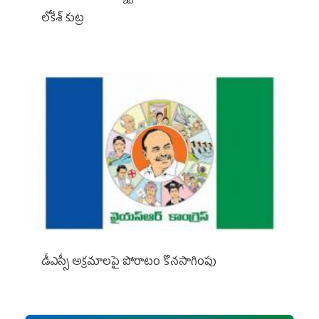
లోకేశ్ కుట్ర
డీఎస్సీ అక్రమాలపై పోరాటం కొనసాగింపు