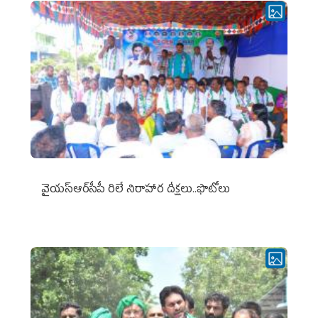
వైయ‌స్ఆర్‌సీపీ రిలే నిరాహార దీక్షలు..ఫొటోలు