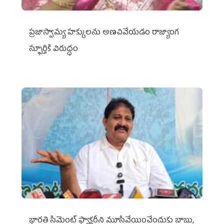
ప్రజాస్వామ్య హక్కులను అణచివేయడం రాజ్యాంగ
స్ఫూర్తికి విరుద్ధం
భారతి సిమెంట్ ఫ్యాక్టరీని మూసివేయించేందుకు బాబు,