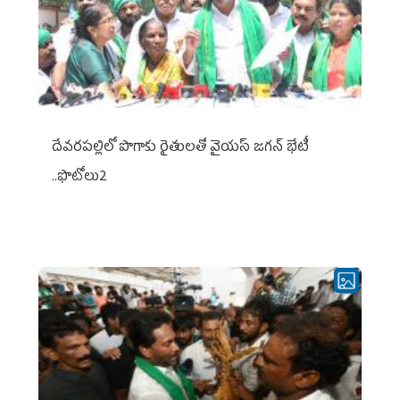
దేవరపల్లిలో పొగాకు రైతులతో వైయస్ జగన్ భేటీ
..ఫొటోలు2