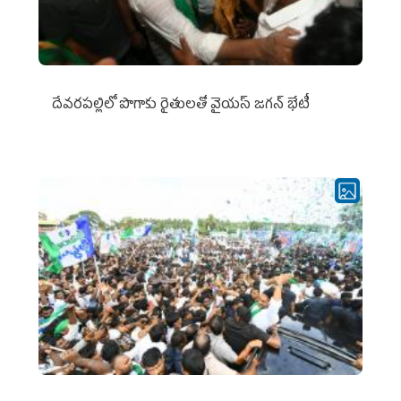
దేవరపల్లిలో పొగాకు రైతులతో వైయస్ జగన్ భేటీ