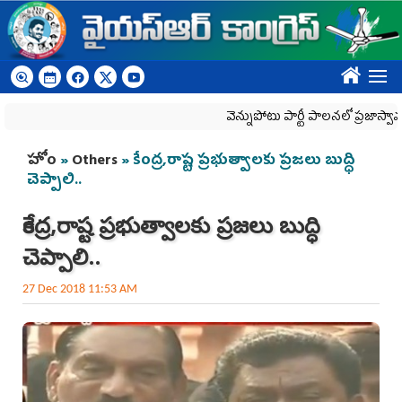
Skip to main content
????
వెన్నుపోటు పార్టీ పాలనలో ప్రజాస్వామ్యం ఖూ
You are here
హోం
»
Others
» కేంద్ర,రాష్ట ప్రభుత్వాలకు ప్రజలు బుద్ధి
చెప్పాలి..
కేంద్ర,రాష్ట ప్రభుత్వాలకు ప్రజలు బుద్ధి
చెప్పాలి..
27 Dec 2018 11:53 AM