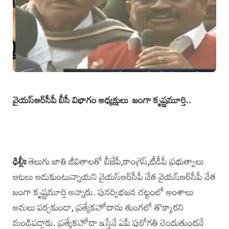
వైయస్‌ఆర్‌సీపీ బీసీ విభాగం అధ్యక్షులు జంగా కృష్ణమూర్తి..
ఢిల్లీః
తెలుగు జాతి జీవితాలతో బీజేపీ,కాంగ్రెస్,టీడీపీ ప్రభుత్వాలు
ఆటలు ఆడుకుంటున్నాయని వైయస్‌ఆర్‌సీపీ నేత వైయస్‌ఆర్‌సీపీ నేత
జంగా కృష్ణమూర్తి అన్నారు. పునర్విభజన చట్టంలో అంశాలు
అమలు పర్చకుండా, ప్రత్యేకహోదాను తుంగలో తొక్కారని
మండిపడ్డారు. ప్రత్యేకహోదా ఇస్తేనే ఏపీ పురోగతి చెందుతుందనే