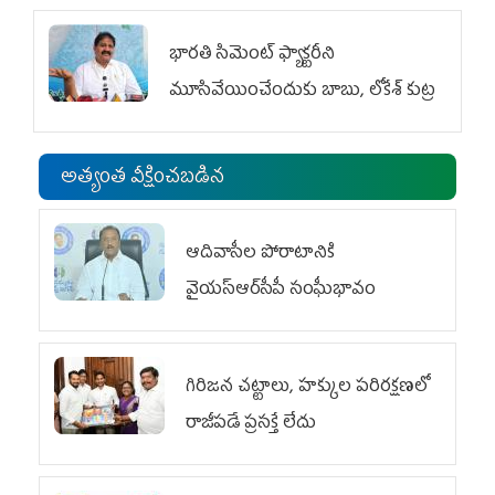
భారతి సిమెంట్ ఫ్యాక్టరీని
మూసివేయించేందుకు బాబు, లోకేశ్ కుట్ర
అత్యంత వీక్షించబడిన
ఆదివాసీల పోరాటానికి
వైయ‌స్ఆర్‌సీపీ సంఘీభావం
గిరిజన చట్టాలు, హక్కుల పరిరక్షణలో
రాజీపడే ప్రసక్తే లేదు