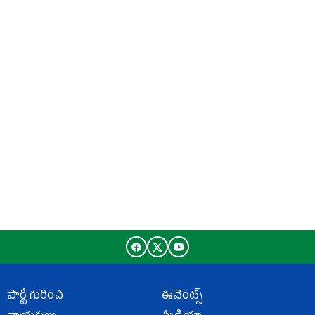
పార్టీ గురించి
ఈవెంట్స్