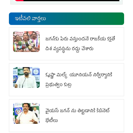
ఇటీవలి వార్తలు
జగన్‌కు పేరు వస్తుందనే రాజకీయ కక్షతో
దిశ వ్య‌వ‌స్థ‌ను రద్దు చేశారు
కృష్ణా మిల్క్‌ యూనియన్‌ నిర్వీర్యానికి
ప్రభుత్వం కుట్ర
వైయ‌స్ జగన్‌ ను తిట్టడానికే కేబినెట్‌
భేటీలు