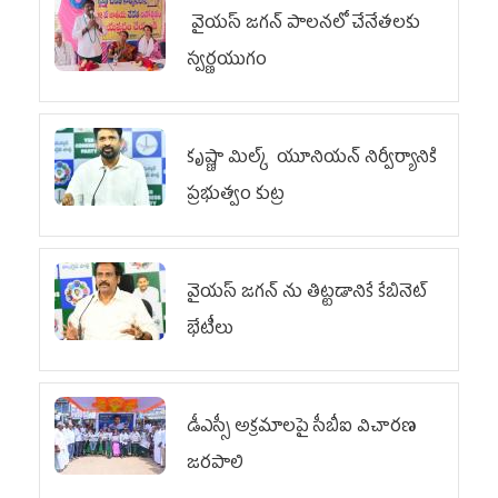
వైయ‌స్ జగన్ పాలనలో చేనేతలకు
స్వర్ణయుగం
కృష్ణా మిల్క్‌ యూనియన్‌ నిర్వీర్యానికి
ప్రభుత్వం కుట్ర
వైయ‌స్ జగన్‌ ను తిట్టడానికే కేబినెట్‌
భేటీలు
డీఎస్సీ అక్రమాలపై సీబీఐ విచారణ
జరపాలి