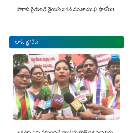
పొగాకు రైతుల‌తో వైయ‌స్ జ‌గ‌న్ ముఖాముఖి..ఫొటోలు1
టాప్ స్టోరీస్