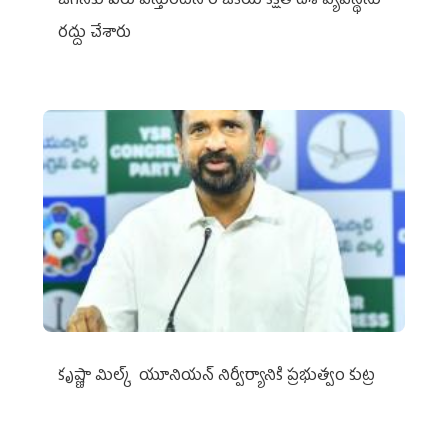
జగన్‌కు పేరు వస్తుందనే రాజకీయ కక్షతో దిశ వ్య‌వ‌స్థ‌ను
రద్దు చేశారు
కృష్ణా మిల్క్‌ యూనియన్‌ నిర్వీర్యానికి ప్రభుత్వం కుట్ర