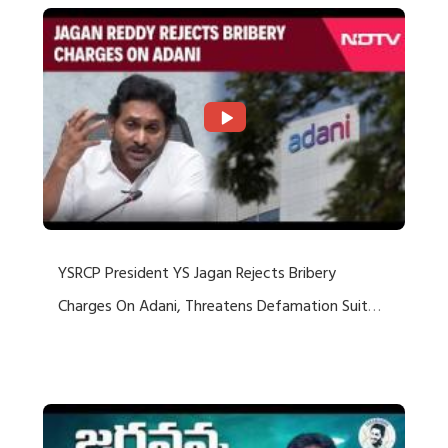
YSRCP President YS Jagan Rejects Bribery
Charges On Adani, Threatens Defamation Suit
Against Media Groups