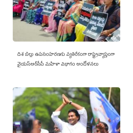
దిశ బిల్లు ఉపసంహరణకు వ్యతిరేకంగా రాష్ట్రవ్యాప్తంగా
వైయ‌స్ఆర్‌సీపీ మహిళా విభాగం ఆందోళనలు