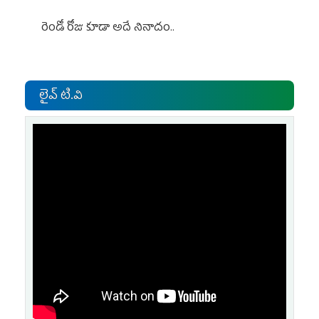
రెండో రోజు కూడా అదే నినాదం..
లైవ్ టి.వి