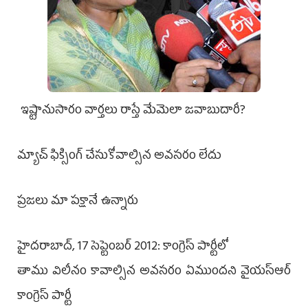
ఇష్టానుసారం వార్తలు రాస్తే మేమెలా జవాబుదారీ?
మ్యాచ్‌ ఫిక్సింగ్ చేసుకోవాల్సిన అవసరం లేదు
ప్రజలు మా పక్షా‌నే ఉన్నారు
హైదరాబాద్, 17 ‌సెప్టెంబర్‌ 2012: కాంగ్రెస్‌ పార్టీలో
తాము విలీనం కావాల్సిన అవసరం ఏముందని వైయస్‌ఆర్‌
కాంగ్రెస్‌ పార్టీ