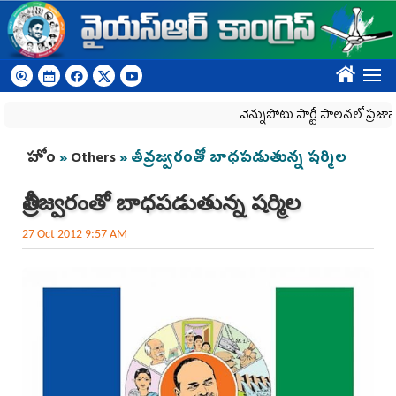
Skip to main content
????
వెన్నుపోటు పార్టీ పాలనలో ప్రజాస్వామ్
You are here
హోం
»
Others
» తీవ్రజ్వరంతో బాధపడుతున్న షర్మిల
తీవ్రజ్వరంతో బాధపడుతున్న షర్మిల
27 Oct 2012 9:57 AM