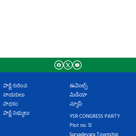
పార్టీ గురించి
ఈవెంట్స్
నాయకులు
మీడియా
సాధకం
న్యూస్
పార్టీ సభ్యులు
YSR CONGRESS PARTY
Plot no. 13
Suryadevara Township