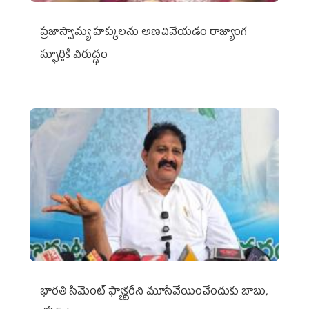
ప్రజాస్వామ్య హక్కులను అణచివేయడం రాజ్యాంగ
స్ఫూర్తికి విరుద్ధం
భారతి సిమెంట్ ఫ్యాక్టరీని మూసివేయించేందుకు బాబు,