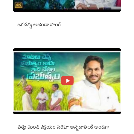
జగనన్న అజెండా సాంగ్….
విత్తు నుంచి విక్రయం వరకూ అన్నదాతలకి అండగా