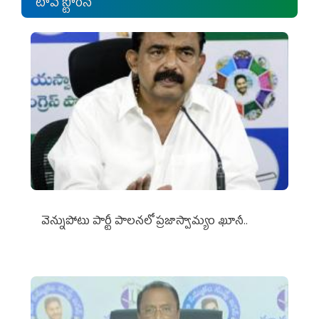
టాప్ స్టోరీస్
వెన్నుపోటు పార్టీ పాలనలో ప్రజాస్వామ్యం ఖూనీ..