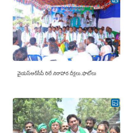
వైయ‌స్ఆర్‌సీపీ రిలే నిరాహార దీక్షలు..ఫొటోలు