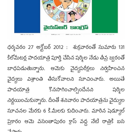
ధర్మవరం 27 అక్టోబర్ 2012 : శుక్రవారంతో సుమారు 131
కిలోమీటర్ల పాదయాత్ర పూర్తి చేసిన షర్మిల నేడు తీవ్ర జ్వరంతో
బాధపడుతున్నారు. ఆమెకు వైద్యపరీక్షలు నిర్వహించిన
వైద్యలు విశ్రాంతి తీసుకోవాలని సూచించారు. అయితే
పాదయాత్ర కొనసాగించాల్సిందేనని షర్మిల
నిర్ణయించుకున్నారు. దీంతో శనివారం పాదయాత్రను వైద్యుల
సూచనల మేరకు 6 కి.మీలకు కుదించారు. మారిన షెడ్యూల్
ప్రకారం ఆమె వసంతాపురం క్రాస్ వద్ద నేటి రాత్రికి బస