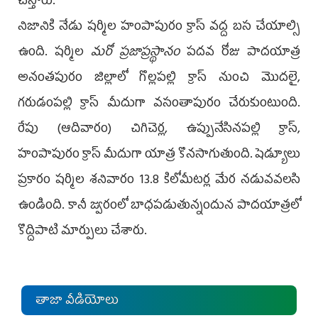
చేస్తారు.
నిజానికి నేడు షర్మిల హంపాపురం క్రాస్ వద్ద బస చేయాల్సి
ఉంది. షర్మిల
మరో ప్రజాప్రస్థానం
పదవ రోజు పాదయాత్ర
అనంతపురం జిల్లాలో గొల్లపల్లి క్రాస్ నుంచి మొదలై,
గరుడంపల్లి క్రాస్ మీదుగా వసంతాపురం చేరుకుంటుంది.
రేపు (ఆదివారం) చిగిచెర్ల, ఉప్పునేసినపల్లి క్రాస్,
హంపాపురం క్రాస్ మీదుగా యాత్ర కొనసాగుతుంది. షెడ్యూలు
ప్రకారం షర్మిల శనివారం 13.8 కిలోమీటర్ల మేర నడువవలసి
ఉండింది. కానీ జ్వరంలో బాధపడుతున్నందున పాదయాత్రలో
కొద్దిపాటి మార్పులు చేశారు.
తాజా వీడియోలు