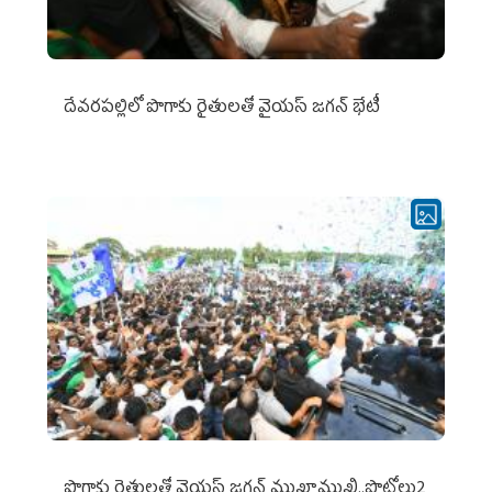
దేవరపల్లిలో పొగాకు రైతులతో వైయస్ జగన్ భేటీ
పొగాకు రైతుల‌తో వైయ‌స్ జ‌గ‌న్ ముఖాముఖి..ఫొటోలు2