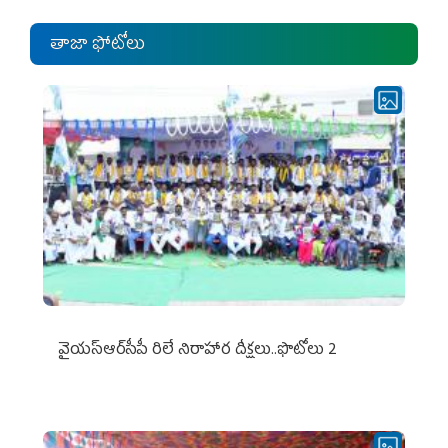
తాజా ఫోటోలు
వైయ‌స్ఆర్‌సీపీ రిలే నిరాహార దీక్షలు..ఫొటోలు 2