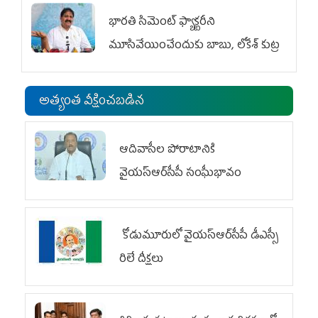
భారతి సిమెంట్ ఫ్యాక్టరీని
మూసివేయించేందుకు బాబు, లోకేశ్ కుట్ర
అత్యంత వీక్షించబడిన
ఆదివాసీల పోరాటానికి
వైయ‌స్ఆర్‌సీపీ సంఘీభావం
కోడుమూరులో వైయ‌స్ఆర్‌సీపీ డీఎస్సీ
రిలే దీక్షలు