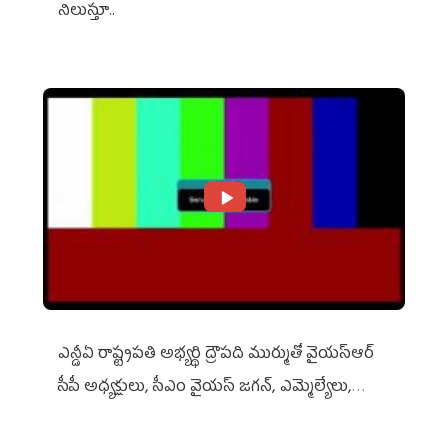
నిలుస్తూ..
ఎన్డీఏ రాష్ట్ర‌ప‌తి అభ్య‌ర్థి ద్రౌప‌ది ముర్ముతో వైయ‌స్ఆర్
సీపీ అధ్య‌క్షులు, సీఎం వైయ‌స్ జ‌గ‌న్, ఎమ్మెల్యేలు,
ఎంపీల స‌మావేశం