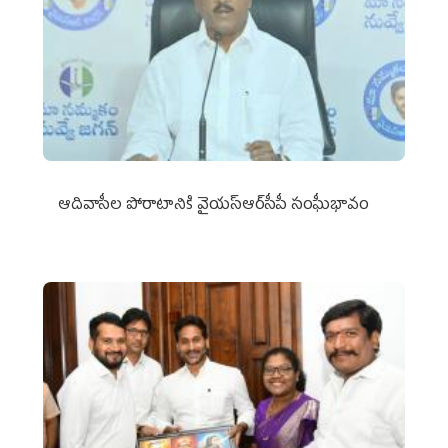
ఆదివాసీల పోరాటానికి వైయ‌స్ఆర్‌సీపీ సంఘీభావం