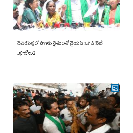
దేవరపల్లిలో పొగాకు రైతులతో వైయస్ జగన్ భేటీ
..ఫొటోలు2