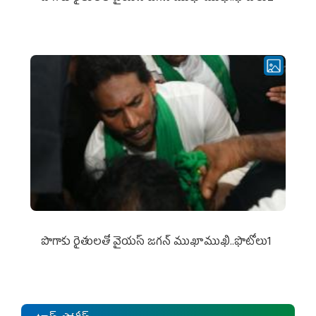
పొగాకు రైతుల‌తో వైయ‌స్ జ‌గ‌న్ ముఖాముఖి..ఫొటోలు1