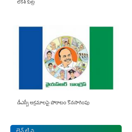
లోకేశ్ కుట్ర
డీఎస్సీ అక్రమాలపై పోరాటం కొనసాగింపు
లైవ్ టి.వి