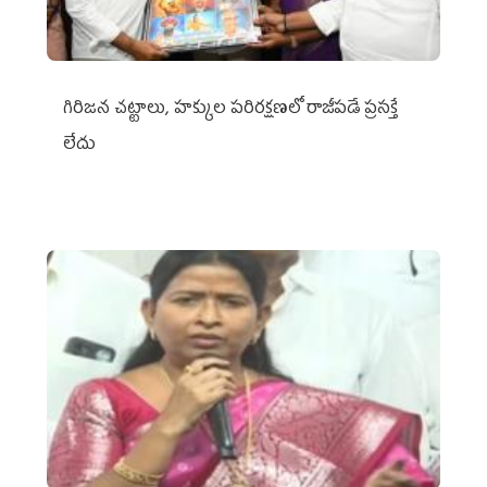
గిరిజన చట్టాలు, హక్కుల పరిరక్షణలో రాజీపడే ప్రసక్తే
లేదు