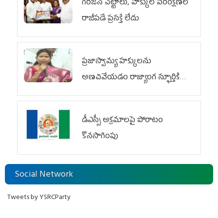
గిరిజన చట్టాలు, హక్కుల పరిరక్షణలో
రాజీపడే ప్రసక్తే లేదు
ప్రజాస్వామ్య హక్కులను
అణచివేయడం రాజ్యాంగ స్ఫూర్తికి
విరుద్ధం
డీఎస్సీ అక్రమాలపై పోరాటం
కొనసాగింపు
Social Network
Tweets by YSRCParty