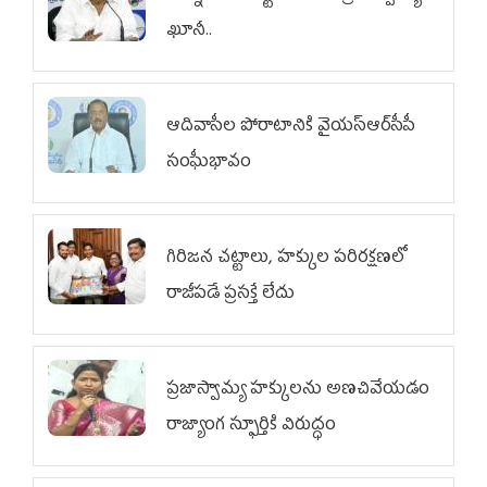
ఖూనీ..
ఆదివాసీల పోరాటానికి వైయ‌స్ఆర్‌సీపీ
సంఘీభావం
గిరిజన చట్టాలు, హక్కుల పరిరక్షణలో
రాజీపడే ప్రసక్తే లేదు
ప్రజాస్వామ్య హక్కులను అణచివేయడం
రాజ్యాంగ స్ఫూర్తికి విరుద్ధం