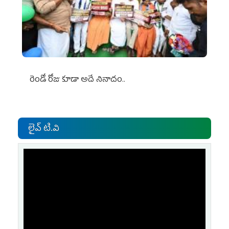
రెండో రోజు కూడా అదే నినాదం..
లైవ్ టి.వి