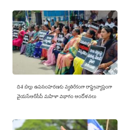
దిశ బిల్లు ఉపసంహరణకు వ్యతిరేకంగా రాష్ట్రవ్యాప్తంగా
వైయ‌స్ఆర్‌సీపీ మహిళా విభాగం ఆందోళనలు