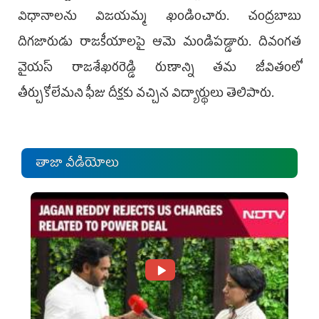
విధానాలను విజయమ్మ ఖండించారు. చంద్రబాబు
దిగజారుడు రాజకీయాలపై ఆమె మండిపడ్డారు.‌ దివంగత
వైయస్ రాజశేఖరరెడ్డి రుణాన్ని తమ జీవితంలో
తీర్చుకోలేమని ఫీజు దీక్షకు వచ్చిన విద్యార్థులు తెలిపారు.
తాజా వీడియోలు