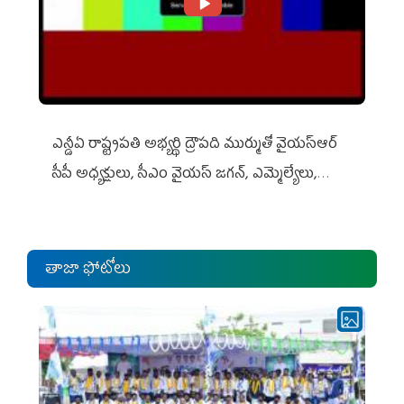
ఎన్డీఏ రాష్ట్ర‌ప‌తి అభ్య‌ర్థి ద్రౌప‌ది ముర్ముతో వైయ‌స్ఆర్
సీపీ అధ్య‌క్షులు, సీఎం వైయ‌స్ జ‌గ‌న్, ఎమ్మెల్యేలు,
ఎంపీల స‌మావేశం
తాజా ఫోటోలు