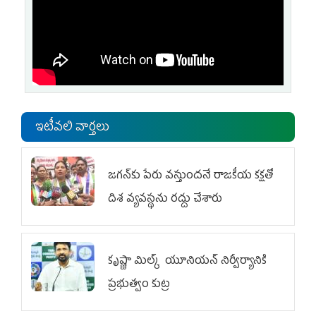
ఇటీవలి వార్తలు
జగన్‌కు పేరు వస్తుందనే రాజకీయ కక్షతో
దిశ వ్య‌వ‌స్థ‌ను రద్దు చేశారు
కృష్ణా మిల్క్‌ యూనియన్‌ నిర్వీర్యానికి
ప్రభుత్వం కుట్ర