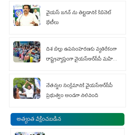
వైయ‌స్ జగన్‌ ను తిట్టడానికే కేబినెట్‌
భేటీలు
దిశ బిల్లు ఉపసంహరణకు వ్యతిరేకంగా
రాష్ట్రవ్యాప్తంగా వైయ‌స్ఆర్‌సీపీ మహిళా
విభాగం ఆందోళనలు
నేతన్నల సంక్షేమానికి వైయ‌స్ఆర్‌సీపీ
ప్రభుత్వం అండగా నిలిచింది
అత్యంత వీక్షించబడిన