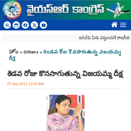
Skip to main content
????
జగన్‌కు పేరు వస్తుందనే రాజకీయ కక్షతో ది
You are here
హోం
»
Others
» రెండవ రోజు కొనసాగుతున్న విజయమ్మ
దీక్ష
రెండవ రోజు కొనసాగుతున్న విజయమ్మ దీక్ష
07 Sep 2012 12:59 AM