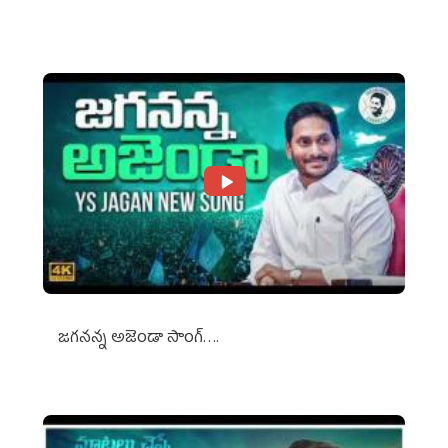
Against Media Groups
జగనన్న అజెండా సాంగ్….