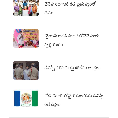
చేనేత రంగానికి గత ప్రభుత్వంలో
ధీమా
వైయ‌స్ జగన్ పాలనలో చేనేతలకు
స్వర్ణయుగం
డీఎస్సీ నిరసనలపై పోలీసు ఆంక్షలు
కోడుమూరులో వైయ‌స్ఆర్‌సీపీ డీఎస్సీ
రిలే దీక్షలు