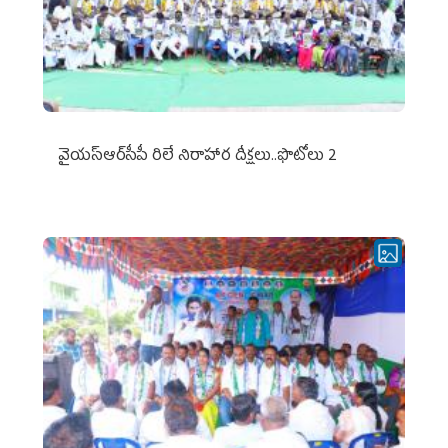
వైయ‌స్ఆర్‌సీపీ రిలే నిరాహార దీక్షలు..ఫొటోలు 2