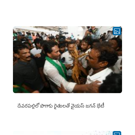
దేవరపల్లిలో పొగాకు రైతులతో వైయస్ జగన్ భేటీ