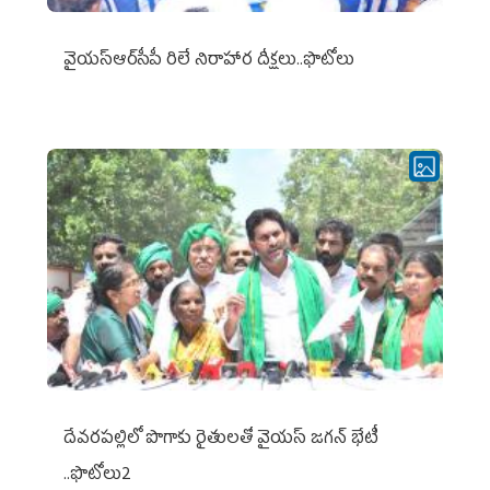
వైయ‌స్ఆర్‌సీపీ రిలే నిరాహార దీక్షలు..ఫొటోలు
దేవరపల్లిలో పొగాకు రైతులతో వైయస్ జగన్ భేటీ
..ఫొటోలు2