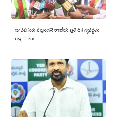
జగన్‌కు పేరు వస్తుందనే రాజకీయ కక్షతో దిశ వ్య‌వ‌స్థ‌ను
రద్దు చేశారు