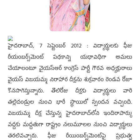
హైదరాబాద్‌, 7 సెప్టెంబర్‌ 2012 : విద్యార్థులకు ఫీజు
రీయంబర్స్‌మెంట్‌ పథకాన్ని యధావిధిగా అమలు
చేయాలంటూ వైయస్‌ఆర్‌ కాంగ్రెస్‌ పార్టీ గౌరవ అధ్యక్షురాలు
వైయస్ విజయమ్మ నిరాహార దీక్షను శుక్రవారం రెండవ రోజూ
కొనసాగిస్తున్నారు. తొలిరోజు దీక్షకు విద్యార్థులు వారి
తల్లిదండ్రుల నుంచి భారీ స్థాయిలో స్పందన వచ్చింది.
విజయమ్మ దీక్ష చేస్తున్న హైదరాబాద్‌లోని ఇందిరాపార్కు
వద్దకు మద్దతుగా రాష్ట్రం నలుమూలల నుంచి విద్యార్థులు
తరలివచ్చారు. ఫీజు రీయింబర్స్‌మెంట్‌పై ప్రభుత్వ