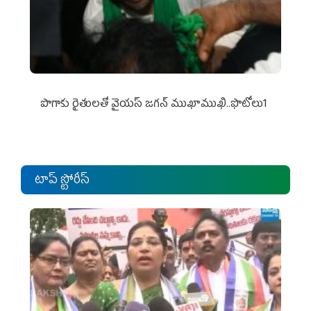
పొగాకు రైతుల‌తో వైయ‌స్ జ‌గ‌న్ ముఖాముఖి..ఫొటోలు1
టాప్ స్టోరీస్