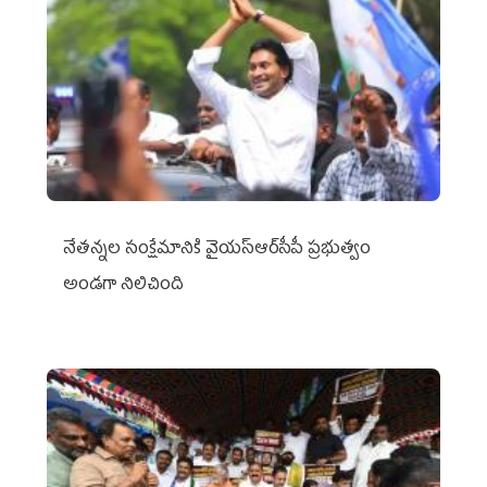
నేతన్నల సంక్షేమానికి వైయ‌స్ఆర్‌సీపీ ప్రభుత్వం
అండగా నిలిచింది