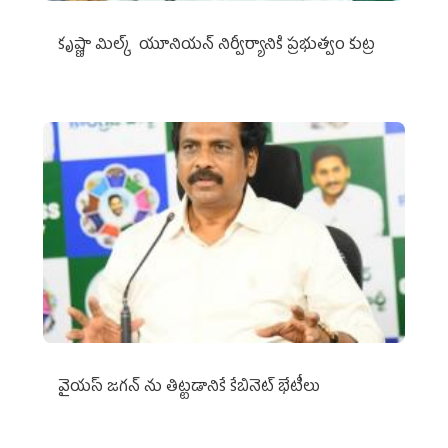
కృష్ణా మిల్క్‌ యూనియన్‌ నిర్వీర్యానికి ప్రభుత్వం కుట్ర
వైయ‌స్ జగన్‌ ను తిట్టడానికే కేబినెట్‌ భేటీలు