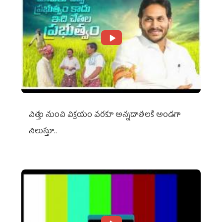
విత్తు నుంచి విక్రయం వరకూ అన్నదాతలకి అండగా
నిలుస్తూ..