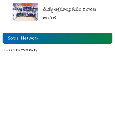
డీఎస్సీ అక్రమాలపై సీబీఐ విచారణ
జరపాలి
Social Network
Tweets by YSRCParty