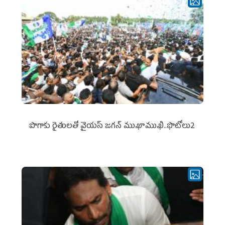
పొగాకు రైతుల‌తో వైయ‌స్ జ‌గ‌న్ ముఖాముఖి..ఫొటోలు2