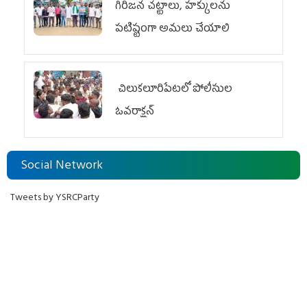
గిరిజన చట్టాలు, హక్కులను
పటిష్టంగా అమలు చేయాలి
చిలుక‌లూరిపేట‌లో పోలీసుల
ఓవ‌రాక్ష‌న్‌
Social Network
Tweets by YSRCParty