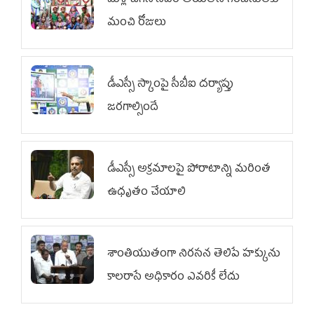
మళ్లీ జగన్ సీఎం అయితేనే గిరిజనులకు
మంచి రోజులు
డీఎస్సీ స్కాంపై సీబీఐ దర్యాప్తు
జరగాల్సిందే
డీఎస్సీ అక్రమాలపై పోరాటాన్ని మరింత
ఉధృతం చేయాలి
శాంతియుతంగా నిరసన తెలిపే హక్కును
కాలరాసే అధికారం ఎవరికీ లేదు