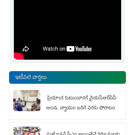
ఇటీవలి వార్తలు
ప్రియాంక కుటుంబానికి వైయ‌స్ఆర్‌సీపీ
అండ.. న్యాయం జరిగే వరకు పోరాటం