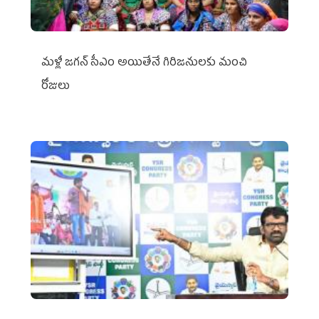
మళ్లీ జగన్ సీఎం అయితేనే గిరిజనులకు మంచి
రోజులు