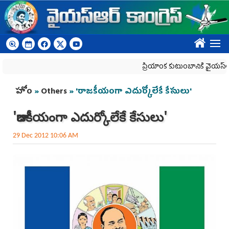
Skip to main content
????
ప్రియాంక కుటుంబానికి వైయ‌స్ఆర్‌సీప
You are here
హోం
»
Others
» 'రాజకీయంగా ఎదుర్కోలేకే కేసులు'
'రాజకీయంగా ఎదుర్కోలేకే కేసులు'
29 Dec 2012 10:06 AM