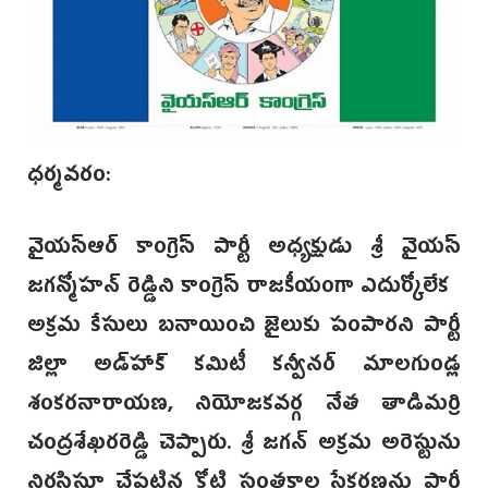
ధర్మవరం:
వైయస్ఆర్ కాంగ్రెస్ పార్టీ అధ్యక్షుడు శ్రీ వైయస్
జగన్మోహన్‌ రెడ్డిని కాంగ్రెస్ రాజకీయంగా ఎదుర్కోలేక
అక్రమ కేసులు బనాయించి జైలుకు పంపారని పార్టీ
జిల్లా అడ్‌హాక్ కమిటీ కన్వీనర్ మాలగుండ్ల
శంకరనారాయణ, నియోజకవర్గ నేత తాడిమర్రి
చంద్రశేఖరరెడ్డి చెప్పారు. శ్రీ జగన్ అక్రమ అరెస్టును
నిరసిస్తూ చేపట్టిన కోటి సంతకాల సేకరణను పార్టీ