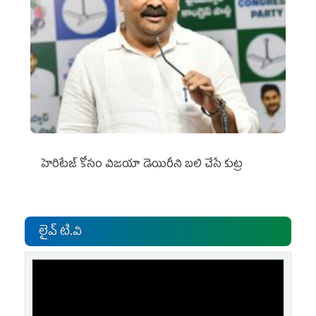
హెరిటేజ్ కోసం విజయా డెయిరీని బలి చేసే కుట్ర‌
లైవ్ టి.వి