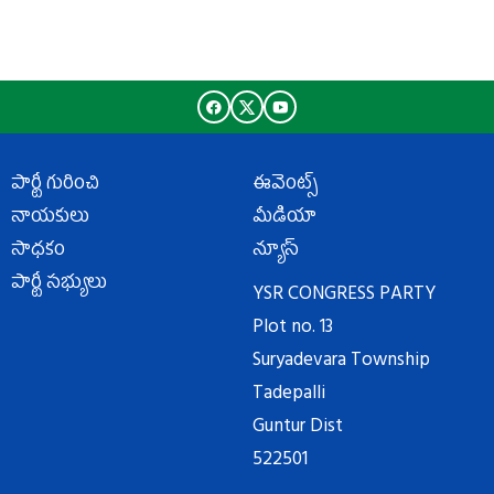
పార్టీ గురించి
ఈవెంట్స్
నాయకులు
మీడియా
సాధకం
న్యూస్
పార్టీ సభ్యులు
YSR CONGRESS PARTY
Plot no. 13
Suryadevara Township
Tadepalli
Guntur Dist
522501