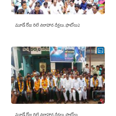
మూడో రోజు రిలే నిరాహార దీక్షలు..ఫొటోలు2
మూడో రోజు రిలే నిరాహార దీక్షలు..ఫొటోలు