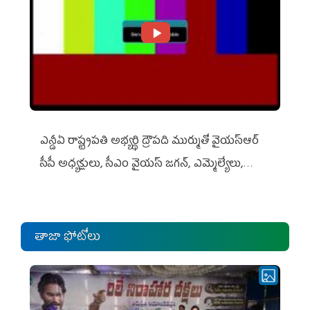
ఎన్డీఏ రాష్ట్ర‌ప‌తి అభ్య‌ర్థి ద్రౌప‌ది ముర్ముతో వైయ‌స్ఆర్
సీపీ అధ్య‌క్షులు, సీఎం వైయ‌స్ జ‌గ‌న్, ఎమ్మెల్యేలు,
ఎంపీల స‌మావేశం
తాజా ఫోటోలు