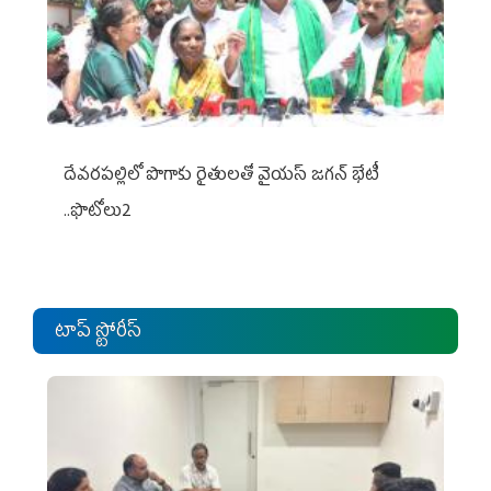
దేవరపల్లిలో పొగాకు రైతులతో వైయస్ జగన్ భేటీ
..ఫొటోలు2
టాప్ స్టోరీస్