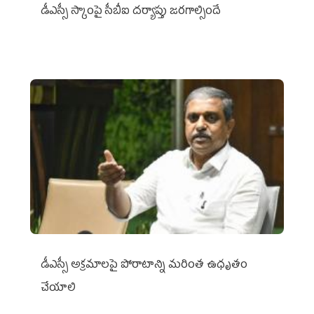
డీఎస్సీ స్కాంపై సీబీఐ దర్యాప్తు జరగాల్సిందే
డీఎస్సీ అక్రమాలపై పోరాటాన్ని మరింత ఉధృతం
చేయాలి