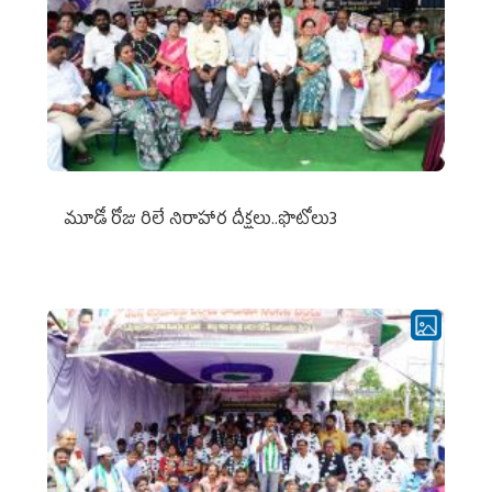
మూడో రోజు రిలే నిరాహార దీక్షలు..ఫొటోలు3