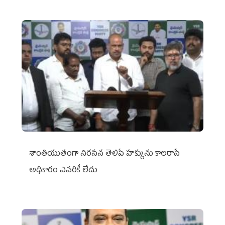
శాంతియుతంగా నిరసన తెలిపే హక్కును కాలరాసే
అధికారం ఎవరికీ లేదు