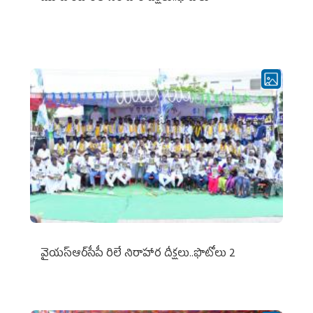
వైయ‌స్ఆర్‌సీపీ రిలే నిరాహార దీక్షలు..ఫొటోలు 2