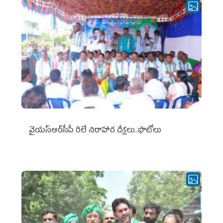
వైయ‌స్ఆర్‌సీపీ రిలే నిరాహార దీక్షలు..ఫొటోలు