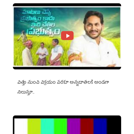
విత్తు నుంచి విక్రయం వరకూ అన్నదాతలకి అండగా
నిలుస్తూ..