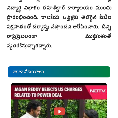
విద్యార్థి విభాగం తహశీల్దార్ కార్యాలయం ముందు
ప్రారంభించింది. రాజకీయ ఒత్తిళ్లకు తలొగ్గిన సీబీఐ
పక్షపాతంతో దర్యాప్తు చేస్తోందని ఆరోపించారు. దీన్ని
రాష్రప్రజలంతా ముక్తకంఠంతో
వ్యతిరేకిస్తున్నారన్నారు.
తాజా వీడియోలు