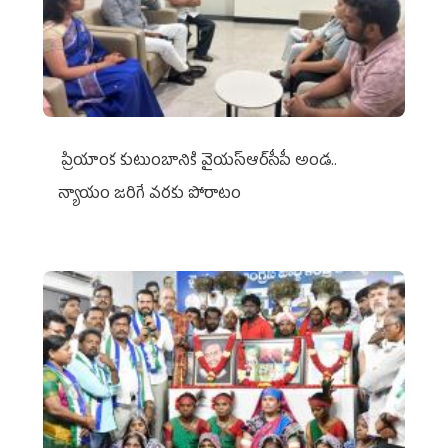
ప్రియాంక కుటుంబానికి వైయ‌స్ఆర్‌సీపీ అండ..
న్యాయం జరిగే వరకు పోరాటం