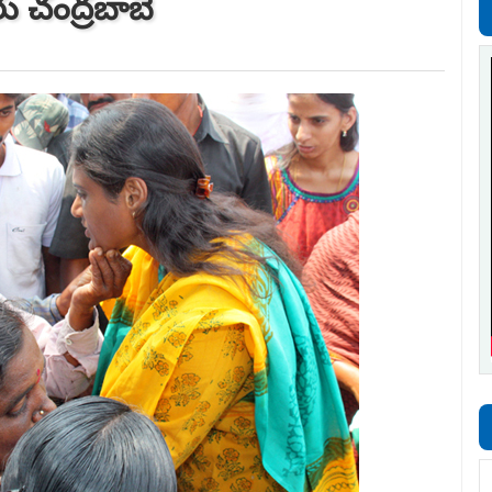
ు చంద్రబాబే