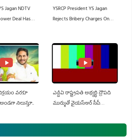
YS Jagan NDTV
YSRCP President YS Jagan
 Power Deal Has
Rejects Bribery Charges On
Do With Adani: YS
Adani, Threatens Defamation
ts US Charges
Suit Against Media Groups
 విక్రయం వరకూ
ఎన్డీఏ రాష్ట్ర‌ప‌తి అభ్య‌ర్థి ద్రౌప‌ది
అండగా నిలుస్తూ..
ముర్ముతో వైయ‌స్ఆర్ సీపీ
అధ్య‌క్షులు, సీఎం వైయ‌స్ జ‌గ‌న్,
ఎమ్మెల్యేలు, ఎంపీల స‌మావేశం