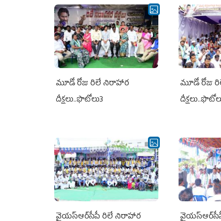
మూడో రోజు రిలే నిరాహార
మూడో రోజు రి
దీక్షలు..ఫొటోలు3
దీక్షలు..ఫొటో
వైయ‌స్ఆర్‌సీపీ రిలే నిరాహార
వైయ‌స్ఆర్‌సీ