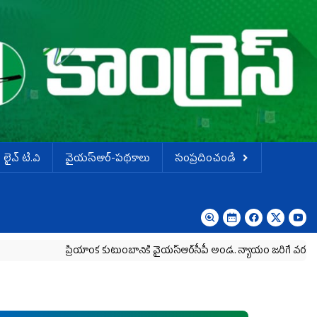
లైవ్ టి.వి
వైయస్ఆర్-పథకాలు
సంప్రదించండి
ప్రియాంక కుటుంబానికి వైయ‌స్ఆర్‌సీపీ అండ.. న్యాయం జరిగే వరకు పోరాటం