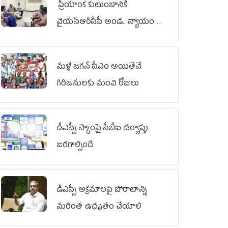
ప్రియాంక కుటుంబానికి
వైయ‌స్ఆర్‌సీపీ అండ.. న్యాయం
జరిగే వరకు పోరాటం
మళ్లీ జగన్ సీఎం అయితేనే
గిరిజనులకు మంచి రోజులు
డీఎస్సీ స్కాంపై సీబీఐ దర్యాప్తు
జరగాల్సిందే
డీఎస్సీ అక్రమాలపై పోరాటాన్ని
మరింత ఉధృతం చేయాలి