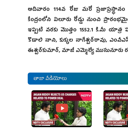
ఆదివారం 114వ రోజు మరో ప్రజాప్రస్థానం
కేంద్రంలోని ఏలూరు రోడ్డు నుంచి ప్రారంభమైం
ఇప్పటి వరకు మొత్తం 1552.1 కి.మీ యాత్ర పూర
కొడాలి నాని, కుక్కల నాగేశ్వర్‌రావు, ఎంవీఎస
ఈశ్వర్‌కుమార్, మాజీ ఎమ్మెల్యే ముసునూరు 
తాజా వీడియోలు