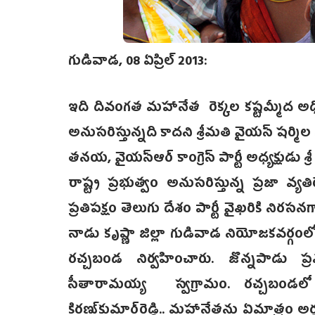
గుడివాడ, 08 ఏప్రిల్ 2013:
ఇది దివంగత మహానేత రెక్కల కష్టమ్మీద అధ
అనుసరిస్తున్నది కాదని శ్రీమతి వైయస్ షర్మ
తనయ, వైయస్ఆర్ కాంగ్రెస్ పార్టీ అధ్యక్షుడు శ్
రాష్ట్ర ప్రభుత్వం అనుసరిస్తున్న ప్రజా వ
ప్రతిపక్షం తెలుగు దేశం పార్టీ వైఖరికి నిరస
నాడు కృష్ణా జిల్లా గుడివాడ నియోజకవర్గంల
రచ్చబండ నిర్వహించారు. జొన్నపాడు 
సీతారామయ్య స్వగ్రామం. రచ్చబండలో 
కిరణ్‌కుమార్‌రెడ్డి.. మహానేతను ఏమాత్రం