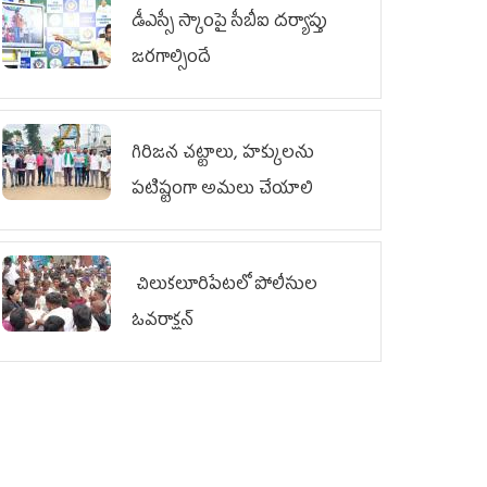
డీఎస్సీ స్కాంపై సీబీఐ దర్యాప్తు
జరగాల్సిందే
గిరిజన చట్టాలు, హక్కులను
పటిష్టంగా అమలు చేయాలి
చిలుక‌లూరిపేట‌లో పోలీసుల
ఓవ‌రాక్ష‌న్‌