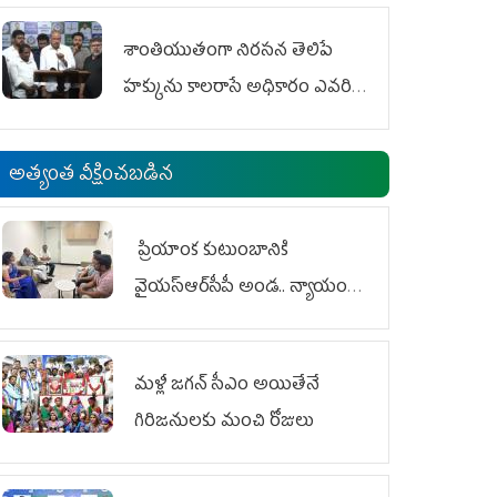
శాంతియుతంగా నిరసన తెలిపే
హక్కును కాలరాసే అధికారం ఎవరికీ
లేదు
అత్యంత వీక్షించబడిన
ప్రియాంక కుటుంబానికి
వైయ‌స్ఆర్‌సీపీ అండ.. న్యాయం
జరిగే వరకు పోరాటం
మళ్లీ జగన్ సీఎం అయితేనే
గిరిజనులకు మంచి రోజులు