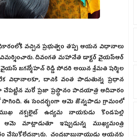
ికారంలోకి వచ్చిన ప్రభుత్వం తప్ప ఆయన విధానాలు
ిల విమర్శించారు. దివంగత మహానేత డాక్టర్ వైయస్ఆర్
రీ వైయస్ జగన్మోహన్ రెడ్డి సోదరి అయిన శ్రీమతి షర్మిల
్యతిరేక విధానాలకూ, దానికి వంత పాడుతున్న ప్రధాన
నగా చేపట్టిన మరో ప్రజా ప్రస్థానం పాదయాత్ర ఆదివారం
ో సాగింది. ఈ సందర్భంగా ఆమె జొన్నపాడు గ్రామంలో
ప్రముఖ నక్సలైట్ ఉద్యమ నాయకుడు కొండపల్లి
ఆమె మాట్లాడుతూ ఇప్పుడున్న ముఖ్యమంత్రి
 అర్థం చేసుకోలేదన్నారు. చంద్రబాబునాయుడు ఆయనకు