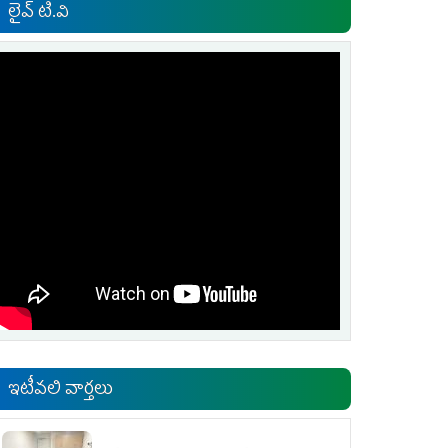
లైవ్ టి.వి
ఇటీవలి వార్తలు