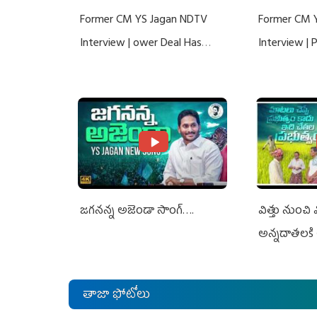
Former CM YS Jagan NDTV
Former CM 
Interview | ower Deal Has
Interview |
Nothing To Do With Adani: YS
Nothing To 
Jagan Rejects US Charges
Jagan Rejec
జగనన్న అజెండా సాంగ్….
విత్తు నుంచి
అన్నదాతలకి 
తాజా ఫోటోలు