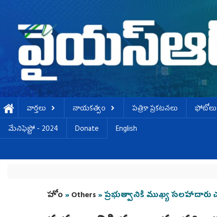
Skip to main content
వార్తలు
నాయకత్వం
పత్రికా ప్రకటనలు
ఫోటోలు
మేనిఫెస్టో - 2024
Donate
English
You are here
హోం
»
Others
» ప్రభుత్వానికి ముఖ్య సలహాదారు 