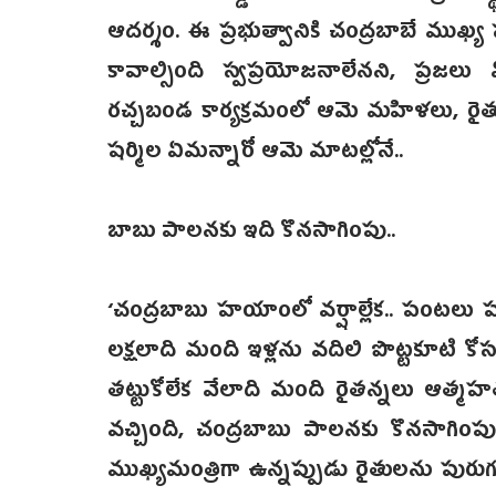
ఆదర్శం. ఈ ప్రభుత్వానికి చంద్రబాబే ముఖ్య
కావాల్సింది స్వప్రయోజనాలేనని, ప్రజ
రచ్చబండ కార్యక్రమంలో ఆమె మహిళలు, రైతుల
షర్మిల ఏమన్నారో ఆమె మాటల్లోనే..
బాబు పాలనకు ఇది కొనసాగింపు..
‘చంద్రబాబు హయాంలో వర్షాల్లేక.. పంటలు పం
లక్షలాది మంది ఇళ్లను వదిలి పొట్టకూటి కో
తట్టుకోలేక వేలాది మంది రైతన్నలు ఆత్మహత
వచ్చింది, చంద్రబాబు పాలనకు కొనసాగింపుగా 
ముఖ్యమంత్రిగా ఉన్నప్పుడు రైతులను పురుగు