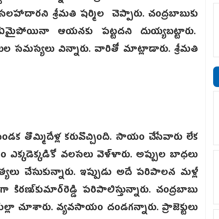
 సలహాదారని శ్రీమతి షర్మిల చెప్పారు. చంద్రబాబుకు
లు ఏమైపోయినా ఆయనకు పట్టదని దుయ్యబట్టారు.
 సమస్యలు విన్నారు. వారితో మాట్లాడారు. శ్రీమతి
డక తొమ్మిదేళ్ల కరువొచ్చింది. సాయం చేసేవారు లేక
సం ఎక్కడెక్కడికో వలసలు వెళ్ళారు. అప్పుల బాధలు
్యలు చేసుకున్నారు. ఇప్పుడు అదే పరిపాలన మళ్లీ
కిరణ్‌కుమార్‌రెడ్డి పరిపాలిస్తున్నారు. చంద్రబాబు
ల్లా చూశారు. వ్యవసాయం దండగన్నారు. ప్రాజెక్టులు