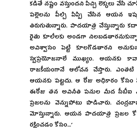
కడితే నష్టం వస్తుందని పిచ్చి లెక్కలు వేసి చ
పల్లెలను పీల్చి పిప్పి చేసిన ఆయన ఇప
తిరుగుతున్నారు. పాదయాత్ర చేస్తున్నారు కద
రైతు కూలీలకు అండగా నిలబడతారనుకున్నాం. 
అవిశ్వాసం పెట్టి కూలగొడతారని అనుక
స్వప్రయోజనాలే ముఖ్యం. ఆయనకు కావ
రాజకీయంగానే ఆలోచన చేస్తారు. ఎంతటి 
ఆయనకు పట్టదు. ఆ రోజు అధికారం కోసం పి
ఈరోజు తన అవినీతి పనుల మీద సీబీఐ విచారణ
ప్రజలను వెన్నుపోటు పొడిచారు. చంద్రబాబు 
మోస్తున్నారు. ఆయన పాదయాత్ర ప్రజల కోసం
రక్షించడం కోసం...’