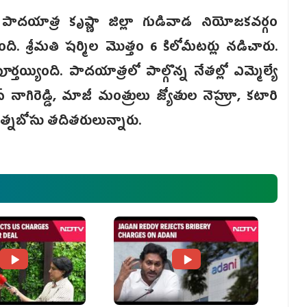
 పాదయాత్ర కృష్ణా జిల్లా గుడివాడ నియోజకవర్గం
ది. శ్రీమతి షర్మిల మొత్తం 6 కిలోమీటర్లు నడిచారు.
్తయ్యింది. పాదయాత్రలో పాల్గొన్న నేతల్లో ఎమ్మెల్యే
్ నాగిరెడ్డి, మాజీ మంత్రులు జ్యోతుల నెహ్రూ, కటారి
రత్నబోసు తదితరులున్నారు.