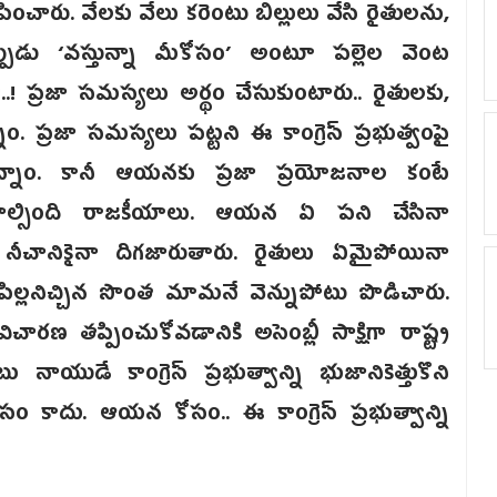
ూపించారు. వేలకు వేలు కరెంటు బిల్లులు వేసి రైతులను,
్పుడు ‘వస్తున్నా మీకోసం’ అంటూ పల్లెల వెంట
ా..! ప్రజా సమస్యలు అర్థం చేసుకుంటారు.. రైతులకు,
ప్రజా సమస్యలు పట్టని ఈ కాంగ్రెస్ ప్రభుత్వంపై
ున్నాం. కానీ ఆయనకు ప్రజా ప్రయోజనాల కంటే
ాల్సింది రాజకీయాలు. ఆయన ఏ పని చేసినా
నీచానికైనా దిగజారుతారు. రైతులు ఏమైపోయినా
ల్లనిచ్చిన సొంత మామనే వెన్నుపోటు పొడిచారు.
 తప్పించుకోవడానికి అసెంబ్లీ సాక్షిగా రాష్ట్ర
నాయుడే కాంగ్రెస్ ప్రభుత్వాన్ని భుజానికెత్తుకొని
 కాదు. ఆయన కోసం.. ఈ కాంగ్రెస్ ప్రభుత్వాన్ని