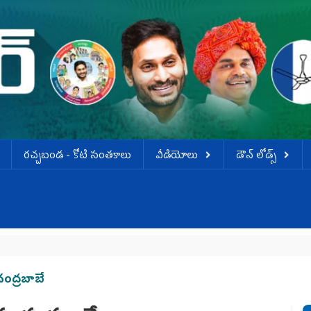
ర‌చ్చ‌బండ‌ - కోటి సంత‌కాలు
వీడియోలు
డౌన్ లోడ్స్
చంద్రబాబే