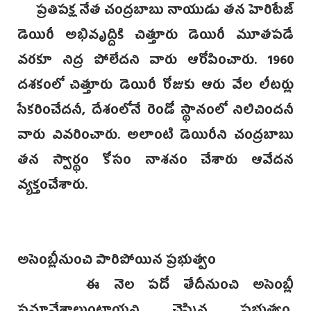
ప్రతిపక్ష నేత చంద్రబాబు నాయుడు తన హెరిటేజ్
డెయిరీ అభివృద్దికి చిత్తూరు డెయిరీ మూతపడే
వరకూ నిద్ర పోలేదని వారు ఆరోపించారు. 1960
దశకంలో చిత్తూరు డెయిరీ రోజుకు ఆరు వేల లీటర్లు
సేకరించేదనీ, దేశంలోనే రెండో స్థానంలో నిలిచిందనీ
వారు వివరించారు. అలాంటి డెయిరీని చంద్రబాబు
తన స్వార్థం కోసం నాశనం చేశారు ఆవేదన
వ్యక్తంచేశారు.
అసెంబ్లీనుంచి పారిపోయిన ప్రభుత్వం
ఈ నెల పదో తేదీనుంచి అసెంబ్లీ