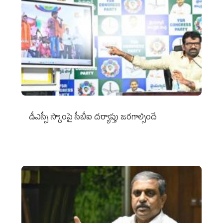
డీఎస్సీ స్కాంపై సీబీఐ దర్యాప్తు జరగాల్సిందే