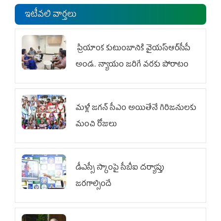
ఇటీవలి వార్తలు
ప్రియాంక కుటుంబానికి వైయ‌స్ఆర్‌సీపీ
అండ.. న్యాయం జరిగే వరకు పోరాటం
మళ్లీ జగన్ సీఎం అయితేనే గిరిజనులకు
మంచి రోజులు
డీఎస్సీ స్కాంపై సీబీఐ దర్యాప్తు
జరగాల్సిందే