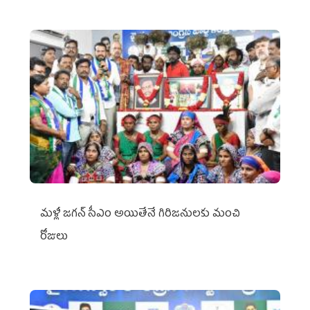
మళ్లీ జగన్ సీఎం అయితేనే గిరిజనులకు మంచి
రోజులు