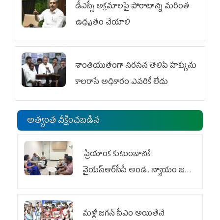
డీఎస్సీ అక్రమాలపై పోరాటాన్ని మరింత
ఉధృతం చేయాలి
శాంతియుతంగా నిరసన తెలిపే హక్కును
కాలరాసే అధికారం ఎవరికీ లేదు
అత్యంత వీక్షించబడిన
ప్రియాంక కుటుంబానికి
వైయ‌స్ఆర్‌సీపీ అండ.. న్యాయం జరిగే
వరకు పోరాటం
మళ్లీ జగన్ సీఎం అయితేనే