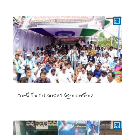
మూడో రోజు రిలే నిరాహార దీక్షలు..ఫొటోలు2