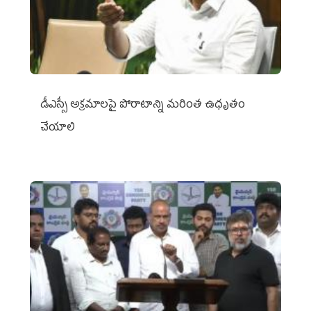
డీఎస్సీ అక్రమాలపై పోరాటాన్ని మరింత ఉధృతం
చేయాలి