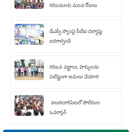
గిరిజనులకు మంచి రోజులు
డీఎస్సీ స్కాంపై సీబీఐ దర్యాప్తు
జరగాల్సిందే
గిరిజన చట్టాలు, హక్కులను
పటిష్టంగా అమలు చేయాలి
చిలుక‌లూరిపేట‌లో పోలీసుల
ఓవ‌రాక్ష‌న్‌