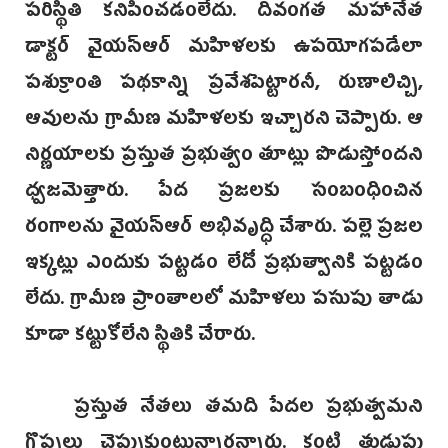
పరిస్థితి కనిపించడంలేదు. దివంగత మహానేత
డాక్టర్ వైయస్ఆర్ మహిళలకు ఉపయోగపడేలా
పశుక్రాంతి పథకాన్ని ప్రవేశపెట్టారనీ, రుణాలిచ్చి,
ఆవులను గ్రామీణ మహిళలకు ఇచ్చారని చెప్పారు. ఆ
నిర్ణయాలకు ప్రస్తుత ప్రభుత్వం తూట్లు పొడుస్తోందని
ధ్వజమెత్తారు. పేద ప్రజలకు సంబంధించిన
రంగాలను వైయస్ఆర్ అభివృద్ధి చేశారు. పల్లె ప్రజల
ఇక్కట్లు ఎందుకు పట్టడం లేదో ప్రభుత్వానికి పట్టడం
లేదు. గ్రామీణ ప్రాంతాలలో మహిళలు పసుపు తాడు
కూడా కట్టుకోలేని స్థితికి చేరారు.
ప్రస్తుత నేతలు తమది పేదల ప్రభుత్వమని
గొప్పలు చెప్పుకుంటున్నారన్నారు. కంటి తుడుపు