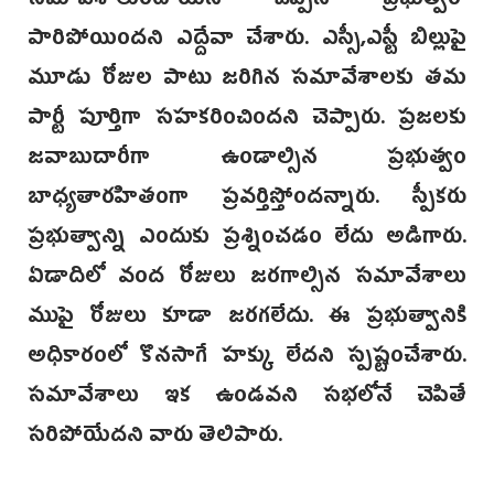
సమావేశాలుంటాయని చెప్పిన ప్రభుత్వం
పారిపోయిందని ఎద్దేవా చేశారు. ఎస్సీ,ఎస్టీ బిల్లుపై
మూడు రోజుల పాటు జరిగిన సమావేశాలకు తమ
పార్టీ పూర్తిగా సహకరించిందని చెప్పారు. ప్రజలకు
జవాబుదారీగా ఉండాల్సిన ప్రభుత్వం
బాధ్యతారహితంగా ప్రవర్తిస్తోందన్నారు. స్పీకరు
ప్రభుత్వాన్ని ఎందుకు ప్రశ్నించడం లేదు అడిగారు.
ఏడాదిలో వంద రోజులు జరగాల్సిన సమావేశాలు
ముపై రోజులు కూడా జరగలేదు. ఈ ప్రభుత్వానికి
అధికారంలో కొనసాగే హక్కు లేదని స్పష్టంచేశారు.
సమావేశాలు ఇక ఉండవని సభలోనే చెపితే
సరిపోయేదని వారు తెలిపారు.