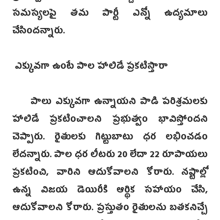
సమస్యలపై తమ పార్టీ ఎన్నో ఉద్యమాలు
చేసిందన్నారు.
ఎక్కువగా ఉంటే పాల హాలిడే ప్రకటిస్తారా
పాలు ఎక్కువగా ఉన్నాయని పాడి పరిశ్రమలకు
హాలిడే ప్రకటించాలని ప్రభుత్వం భావిస్తోందని
చెప్పారు. రైతులకు గిట్టుబాటు ధర లభించడం
లేదన్నారు. పాల ధర లీటరు 20 లేదా 22 రూపాయలు
ప్రకటించి, వారిని ఆదుకోవాలని కోరారు. నష్టాల్లో
ఉన్న విజయ డెయిరీకి ఆర్థిక సహాయం చేసి,
ఆదుకోవాలని కోరారు. ప్రస్తుతం రైతులను బతకనిచ్చే