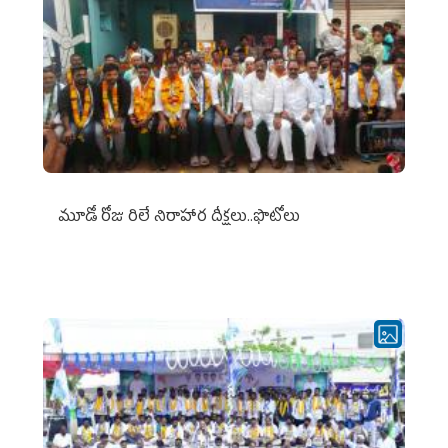
మూడో రోజు రిలే నిరాహార దీక్షలు..ఫొటోలు