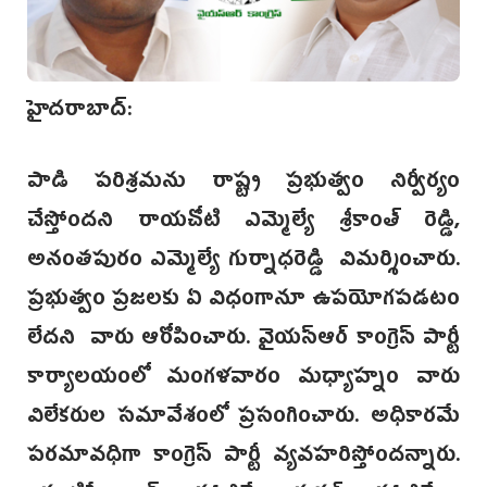
హైదరాబాద్:
పాడి పరిశ్రమను రాష్ట్ర ప్రభుత్వం నిర్వీర్యం
చేస్తోందని రాయచోటి ఎమ్మెల్యే శ్రీకాంత్ రెడ్డి,
అనంతపురం ఎమ్మెల్యే గుర్నాధరెడ్డి విమర్శించారు.
ప్రభుత్వం ప్రజలకు ఏ విధంగానూ ఉపయోగపడటం
లేదని వారు ఆరోపించారు. వైయస్ఆర్ కాంగ్రెస్ పార్టీ
కార్యాలయంలో మంగళవారం మధ్యాహ్నం వారు
విలేకరుల సమావేశంలో ప్రసంగించారు. అధికారమే
పరమావధిగా కాంగ్రెస్ పార్టీ వ్యవహరిస్తోందన్నారు.