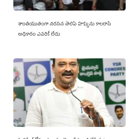
శాంతియుతంగా నిరసన తెలిపే హక్కును కాలరాసే
అధికారం ఎవరికీ లేదు