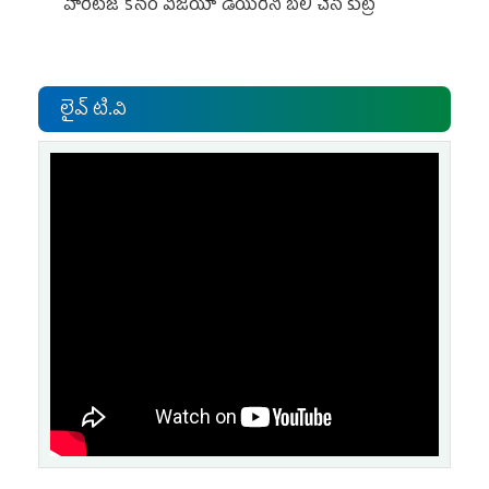
హెరిటేజ్ కోసం విజయా డెయిరీని బలి చేసే కుట్ర‌
లైవ్ టి.వి