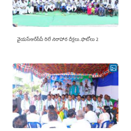
వైయ‌స్ఆర్‌సీపీ రిలే నిరాహార దీక్షలు..ఫొటోలు 2