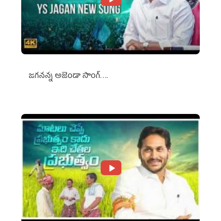
జగనన్న అజెండా సాంగ్….