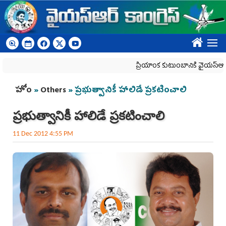
Skip to main content
????
ప్రియాంక కుటుంబానికి వైయ‌స్ఆర్‌సీపీ అ
You are here
హోం
»
Others
» ప్రభుత్వానికీ హాలిడే ప్రకటించాలి
ప్రభుత్వానికీ హాలిడే ప్రకటించాలి
11 Dec 2012 4:55 PM