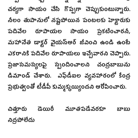
చర్యగా సాయం చేసి గొప్పగా చెప్పుకుంటున్నారు.
నీలం తుపానులో నష్టపోయిన పంటలకు హెక్టారుకు
పదివేల రూపాయల సాయం ప్రకటించారనీ,
మహానేత డాక్టర్ వైయస్ఆర్ జీవించి ఉండి ఉంటే
ఎకరానికి పదివేల రూపాయలు ఇచ్చేవారని చెప్పారు.
ప్రజాసమస్యలపై స్పందించాలని చంద్రబాబును
డిమాండ్ చేశారు. ఎఫ్‌డీఐల వ్యవహారంలో కేంద్ర
ప్రభుత్వంతో టీడీపీ కుమ్మక్కయ్యిందని ఆరోపించారు.
చిత్తూరు డెయిరీ మూతపడేవరకూ బాబు
నిద్రపోలేదు