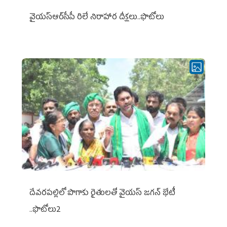
వైయ‌స్ఆర్‌సీపీ రిలే నిరాహార దీక్షలు..ఫొటోలు
దేవరపల్లిలో పొగాకు రైతులతో వైయస్ జగన్ భేటీ
..ఫొటోలు2