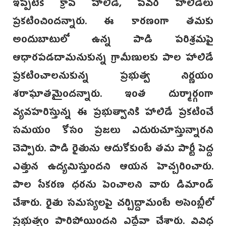
ఇప్పటికే క్రాప్ హాలిడే, పవర్ హాలిడేలు
ప్రకటించిందన్నారు. ఈ కారణంగా తమకు
అందుబాటులో ఉన్న పాడి పరిశ్రమపై
ఆధారపడదామనుకున్న గ్రామీణులకు పాల హాలిడే
ప్రకటించాలనుకున్న ప్రభుత్వ నిర్ణయం
శరాఘాతమైందన్నారు. ఇంత దుర్మార్గంగా
వ్యవహరిస్తున్న ఈ ప్రభుత్వానికి హాలిడే ప్రకటించే
సమయం కోసం ప్రజలు ఎదురుచూస్తున్నారని
చెప్పారు. పాడి రైతును ఆదుకోకుంటే తమ పార్టీ పెద్ద
ఎత్తున ఉద్యమిస్తుందని ఆయన హెచ్చరించారు.
పాల సేకరణ ధరను పెంచాలని వారు డిమాండ్
చేశారు. రైతు సమస్యలపై చర్చిద్దామంటే అసెంబ్లీలో
ప్రభుత్వం పారిపోయిందని ఎద్దేవా చేశారు. వివిధ