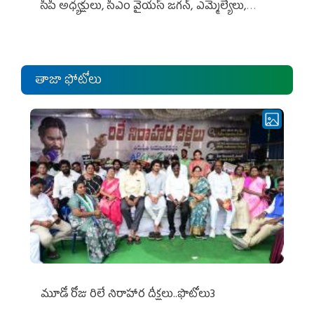
సీపీ అధ్య‌క్షులు, సీఎం వైయ‌స్ జ‌గ‌న్, ఎమ్మెల్యేలు,
ఎంపీల స‌మావేశం
తాజా ఫోటోలు
మూడో రోజు రిలే నిరాహార దీక్షలు..ఫొటోలు3