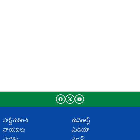
పార్టీ గురించి
ఈవెంట్స్
నాయకులు
మీడియా