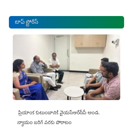
టాప్ స్టోరీస్
ప్రియాంక కుటుంబానికి వైయ‌స్ఆర్‌సీపీ అండ..
న్యాయం జరిగే వరకు పోరాటం