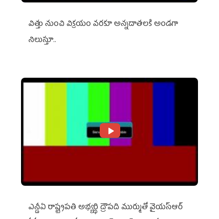
విత్తు నుంచి విక్రయం వరకూ అన్నదాతలకి అండగా
నిలుస్తూ..
ఎన్డీఏ రాష్ట్ర‌ప‌తి అభ్య‌ర్థి ద్రౌప‌ది ముర్ముతో వైయ‌స్ఆర్