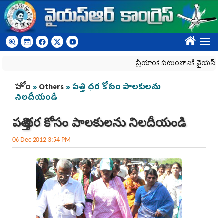
Skip to main content
????
ప్రియాంక కుటుంబానికి వైయ‌స్ఆర్‌సీప
You are here
హోం
»
Others
» పత్తి ధర కోసం పాలకులను
నిలదీయండి
పత్తి ధర కోసం పాలకులను నిలదీయండి
06 Dec 2012 3:54 PM