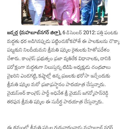
జడ్చర్ల (మహబూబ్‌నగ‌ర్ జిల్లా),
6 డిసెంబర్‌ 2012: పత్తి పంటకు
మద్దతు ధర అడిగినప్పుడు పట్టించుకోకపోతే ఈ పాలకులను చొక్కా
పట్టుకుని నిలదీయమని శ్రీమతి షర్మిల రైతులకు హితోపదేశం
చేశారు. కాంగ్రెస్‌ ప్రభుత్వం ప్రజా వ్యతిరేక విధానాలకు, దానికి
పరోక్షంగా మద్దతుగా నిలుస్తున్న టిడిపి అధ్యక్షుడు చంద్రబాబు
వైఖరిని ఎండగట్టి, కష్టాల్లో ఉన్న ప్రజలకు భరోసా ఇచ్చేందుకు
శ్రీమతి షర్మిల మరో ప్రజాప్రస్థానం పాదయాత్ర చేస్తున్నారు.
వైయస్‌ఆర్‌ కాంగ్రెస్‌ పార్టీ అధినేత శ్రీ వైయస్‌ జగన్మోహన్‌రెడ్డి
తరఫున శ్రీమతి షర్మిల ఈ సుదీర్ఘ పాదయాత్ర చేస్తున్నారు.
ఈ క్రమంలో శ్రీమతి షర్మిల గురువారంనాడు మహబూబ్ నగర్