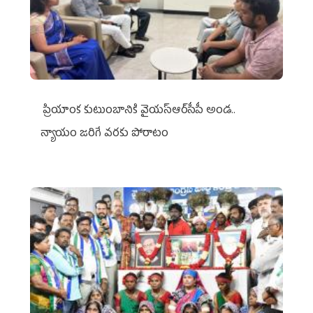
ప్రియాంక కుటుంబానికి వైయ‌స్ఆర్‌సీపీ అండ..
న్యాయం జరిగే వరకు పోరాటం