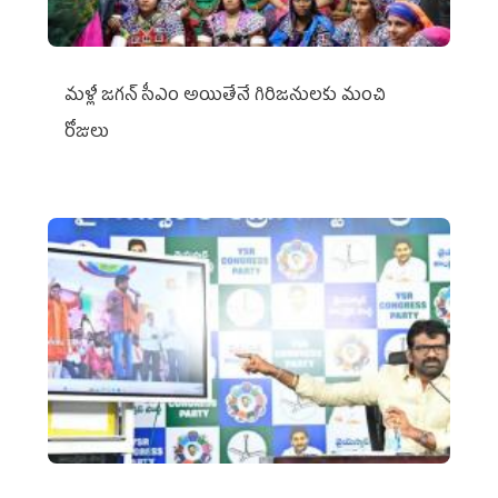
మళ్లీ జగన్ సీఎం అయితేనే గిరిజనులకు మంచి
రోజులు