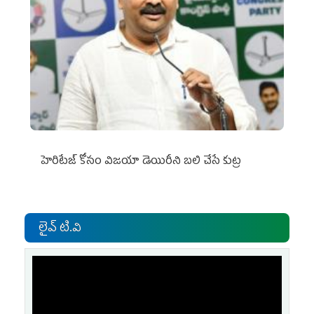
హెరిటేజ్ కోసం విజయా డెయిరీని బలి చేసే కుట్ర‌
లైవ్ టి.వి