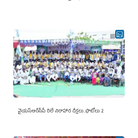
వైయ‌స్ఆర్‌సీపీ రిలే నిరాహార దీక్షలు..ఫొటోలు 2