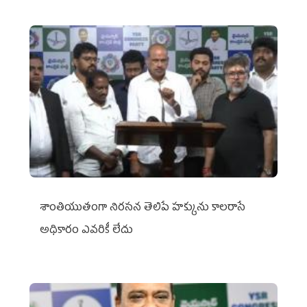
శాంతియుతంగా నిరసన తెలిపే హక్కును కాలరాసే
అధికారం ఎవరికీ లేదు