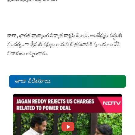
కాగా, భారత రాజ్యాంగ నిర్మాత డాక్టర్‌ బి.ఆర్‌. అంబేద్కర్‌ వర్ధంతి
సందర్భంగా శ్రీమతి షర్మిల ఆయన చిత్రపటానికి పూలమాల వేసి
నివాళులు అర్పించారు.
తాజా వీడియోలు