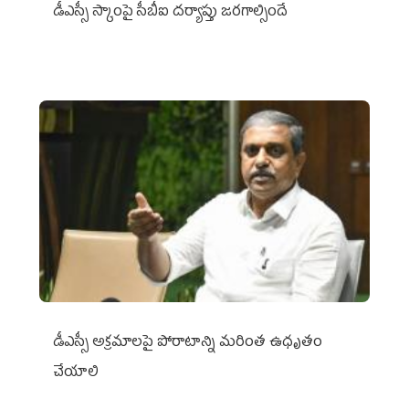
డీఎస్సీ స్కాంపై సీబీఐ దర్యాప్తు జరగాల్సిందే
డీఎస్సీ అక్రమాలపై పోరాటాన్ని మరింత ఉధృతం
చేయాలి