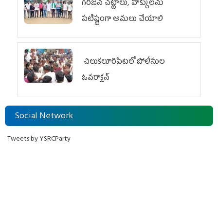
గిరిజన చట్టాలు, హక్కులను
పటిష్టంగా అమలు చేయాలి
చిలుక‌లూరిపేట‌లో పోలీసుల
ఓవ‌రాక్ష‌న్‌
Social Network
Tweets by YSRCParty