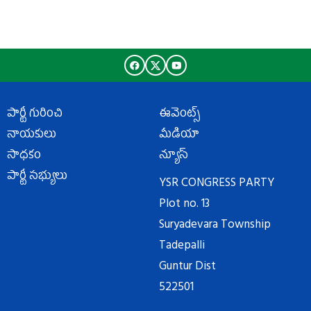
పార్టీ గురించి
ఈవెంట్స్
నాయకులు
మీడియా
సాధకం
న్యూస్
పార్టీ సభ్యులు
YSR CONGRESS PARTY
Plot no. 13
Suryadevara Township
Tadepalli
Guntur Dist
522501