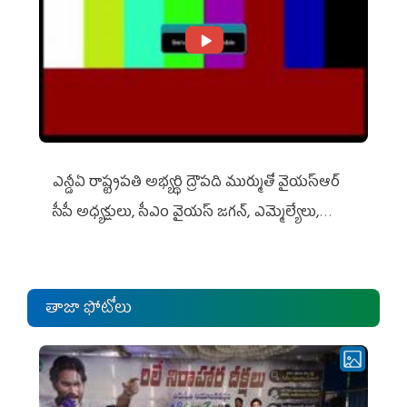
ఎన్డీఏ రాష్ట్ర‌ప‌తి అభ్య‌ర్థి ద్రౌప‌ది ముర్ముతో వైయ‌స్ఆర్
సీపీ అధ్య‌క్షులు, సీఎం వైయ‌స్ జ‌గ‌న్, ఎమ్మెల్యేలు,
ఎంపీల స‌మావేశం
తాజా ఫోటోలు