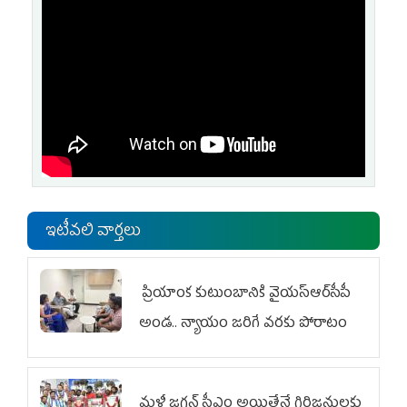
ఇటీవలి వార్తలు
ప్రియాంక కుటుంబానికి వైయ‌స్ఆర్‌సీపీ
అండ.. న్యాయం జరిగే వరకు పోరాటం
మళ్లీ జగన్ సీఎం అయితేనే గిరిజనులకు