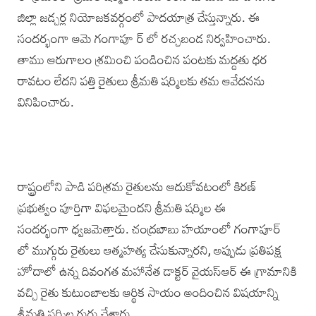
జిల్లా‌ జడ్చర్ల నియోజకవర్గంలో పాదయాత్ర చేస్తున్నారు. ఈ
సందర్భంగా ఆమె గంగాపూ ర్ లో రచ్చబండ నిర్వహించారు.‌
తాము ఆరుగాలం శ్రమించి పండించిన పంటకు మద్దతు ధర
రావటం లేదని పత్తి రైతులు శ్రీమతి షర్మిలకు తమ ఆవేదనను
వినిపించారు.
రాష్ట్రంలోని పాడి పరిశ్రమ రైతులను ఆదుకోవటంలో కిరణ్
ప్రభుత్వం పూర్తిగా విఫలమైందని‌ శ్రీమతి షర్మిల ఈ
సందర్భంగా ధ్వజమెత్తారు. చంద్రబాబు హయాంలో గంగాపూర్
లో ముగ్గురు రైతులు ఆత్మహత్య చేసుకున్నారని, అప్పుడు ప్రతిపక్ష
హోదాలో ఉన్న‌ దివంగత మహానేత డాక్టర్ వై‌యస్‌ఆర్‌ ఈ గ్రామానికి
వచ్చి రైతు కుటుంబాలకు ఆర్థిక సాయం అందించిన విషయాన్ని
శ్రీమతి షర్మిల గుర్తు చేశారు.