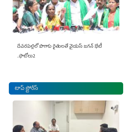
దేవరపల్లిలో పొగాకు రైతులతో వైయస్ జగన్ భేటీ
..ఫొటోలు2
టాప్ స్టోరీస్