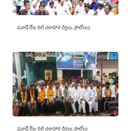
మూడో రోజు రిలే నిరాహార దీక్షలు..ఫొటోలు2
మూడో రోజు రిలే నిరాహార దీక్షలు..ఫొటోలు