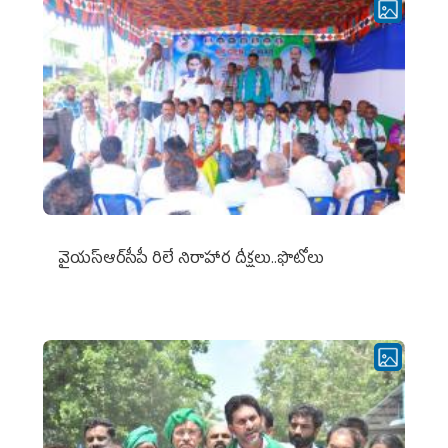
వైయ‌స్ఆర్‌సీపీ రిలే నిరాహార దీక్షలు..ఫొటోలు