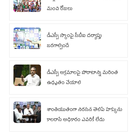
మంచి రోజులు
డీఎస్సీ స్కాంపై సీబీఐ దర్యాప్తు
జరగాల్సిందే
డీఎస్సీ అక్రమాలపై పోరాటాన్ని మరింత
ఉధృతం చేయాలి
శాంతియుతంగా నిరసన తెలిపే హక్కును
కాలరాసే అధికారం ఎవరికీ లేదు