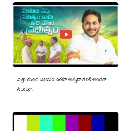
విత్తు నుంచి విక్రయం వరకూ అన్నదాతలకి అండగా
నిలుస్తూ..