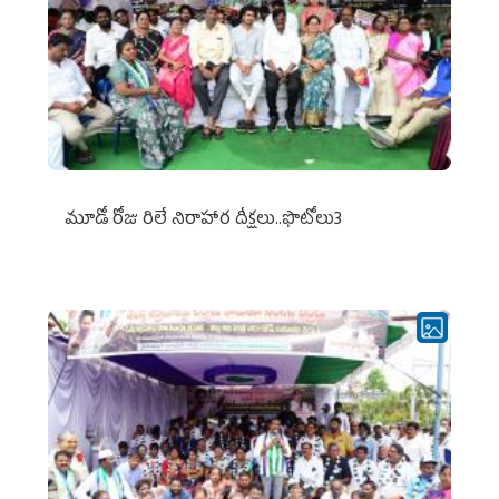
మూడో రోజు రిలే నిరాహార దీక్షలు..ఫొటోలు3