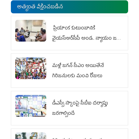
అత్యంత వీక్షించబడిన
ప్రియాంక కుటుంబానికి
వైయ‌స్ఆర్‌సీపీ అండ.. న్యాయం జరిగే
వరకు పోరాటం
మళ్లీ జగన్ సీఎం అయితేనే
గిరిజనులకు మంచి రోజులు
డీఎస్సీ స్కాంపై సీబీఐ దర్యాప్తు
జరగాల్సిందే