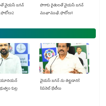
తో వైయ‌స్ జ‌గ‌న్
పొగాకు రైతుల‌తో వైయ‌స్ జ‌గ‌న్
.ఫొటోలు2
ముఖాముఖి..ఫొటోలు1
్‌ యూనియన్‌
వైయ‌స్ జగన్‌ ను తిట్టడానికే
ప్రభుత్వం కుట్ర
కేబినెట్‌ భేటీలు