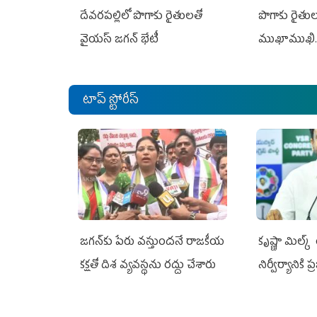
దేవరపల్లిలో పొగాకు రైతులతో
పొగాకు రైతుల‌
వైయస్ జగన్ భేటీ
ముఖాముఖి.
టాప్ స్టోరీస్
జగన్‌కు పేరు వస్తుందనే రాజకీయ
కృష్ణా మిల్క
కక్షతో దిశ వ్య‌వ‌స్థ‌ను రద్దు చేశారు
నిర్వీర్యానికి 