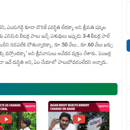
ఎండుగడ్డి కూడా దొరికే పరిస్థితి లేదక్కా అని శ్రీమతి షర్మిల
ు ఎనిమిది లీటర్ల పాలు ఇచ్చే పశువులు ఇప్పుడు 3-4 లీటర్ల పాలే
యిరీని నడపలేక పోతున్నారక్కా. రూ.50 వేలు.. రూ.60 వేలు ఖర్చు
ల్సి వస్తోందక్కా’ అని శ్రీనివాసులు ఆవేదన వ్యక్తం చేశారు. పెంజర్ల
ూడా ఇదే దుస్థితి అని, ఏం చేయాలో పాలుపోవడంలేదని అన్నారు.