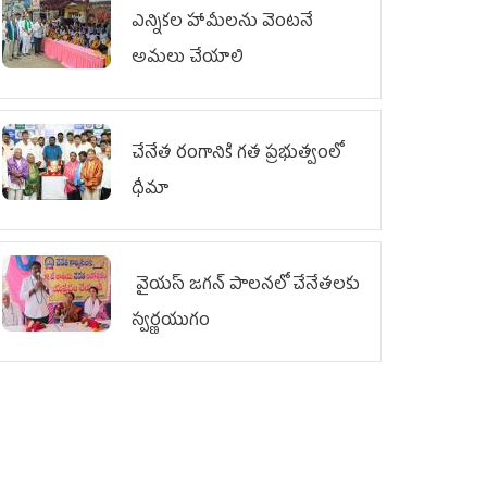
ఎన్నికల హామీలను వెంటనే
అమలు చేయాలి
చేనేత రంగానికి గత ప్రభుత్వంలో
ధీమా
వైయ‌స్ జగన్ పాలనలో చేనేతలకు
స్వర్ణయుగం