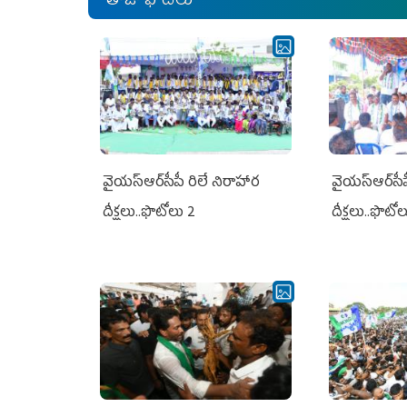
తాజా ఫోటోలు
వైయ‌స్ఆర్‌సీపీ రిలే నిరాహార
వైయ‌స్ఆర్‌సీ
దీక్షలు..ఫొటోలు 2
దీక్షలు..ఫొటో