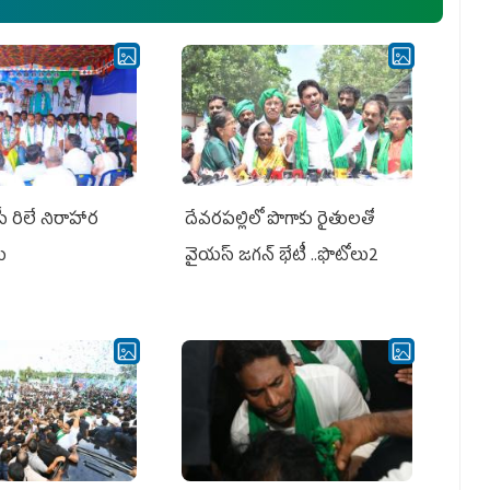
పీ రిలే నిరాహార
దేవరపల్లిలో పొగాకు రైతులతో
లు
వైయస్ జగన్ భేటీ ..ఫొటోలు2