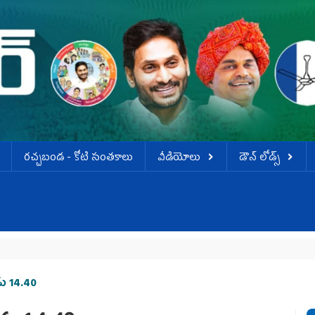
ర‌చ్చ‌బండ‌ - కోటి సంత‌కాలు
వీడియోలు
డౌన్ లోడ్స్
ు 14.40