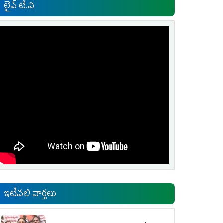
లైవ్ టి.వి
ఇటీవలి వార్తలు