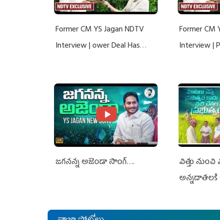
Former CM YS Jagan NDTV
Former CM 
Interview | ower Deal Has
Interview |
Nothing To Do With Adani: YS
Nothing To 
Jagan Rejects US Charges
Jagan Rejec
జగనన్న అజెండా సాంగ్….
విత్తు నుంచి
అన్నదాతలకి 