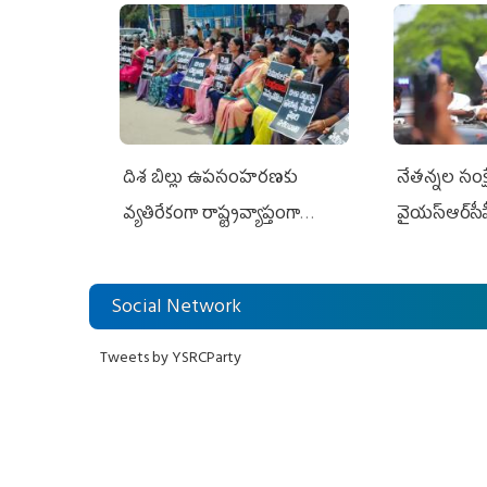
దిశ బిల్లు ఉపసంహరణకు
నేతన్నల సంక్ష
వ్యతిరేకంగా రాష్ట్రవ్యాప్తంగా
వైయ‌స్ఆర్‌సీప
వైయ‌స్ఆర్‌సీపీ మహిళా విభాగం
అండగా నిలిచ
ఆందోళనలు
Social Network
Tweets by YSRCParty