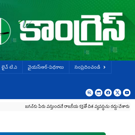
లైవ్ టి.వి
వైయస్ఆర్-పథకాలు
సంప్రదించండి
జగన్‌కు పేరు వస్తుందనే రాజకీయ కక్షతో దిశ వ్య‌వ‌స్థ‌ను రద్దు చేశారు
కృష్ణా మి