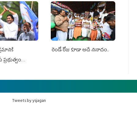
ేమానికి
రెండో రోజు కూడా అదే నినాదం..
ీ ప్రభుత్వం
ింది
Tweets by ysjagan