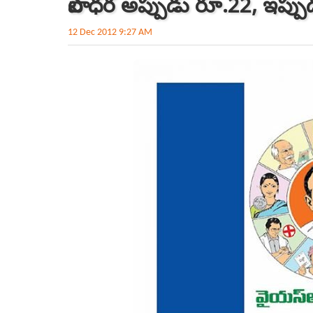
పాల ధర అప్పుడు రూ.22, ఇప్ప
12 Dec 2012 9:27 AM