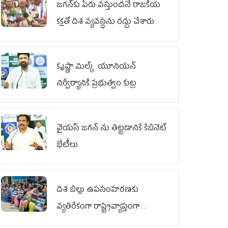
జగన్‌కు పేరు వస్తుందనే రాజకీయ
కక్షతో దిశ వ్య‌వ‌స్థ‌ను రద్దు చేశారు
కృష్ణా మిల్క్‌ యూనియన్‌
నిర్వీర్యానికి ప్రభుత్వం కుట్ర
వైయ‌స్ జగన్‌ ను తిట్టడానికే కేబినెట్‌
భేటీలు
దిశ బిల్లు ఉపసంహరణకు
వ్యతిరేకంగా రాష్ట్రవ్యాప్తంగా
వైయ‌స్ఆర్‌సీపీ మహిళా విభాగం