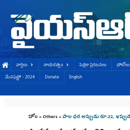
Skip to main content
వార్తలు
నాయకత్వం
పత్రికా ప్రకటనలు
ఫోటోలు
మేనిఫెస్టో - 2024
Donate
English
You are here
హోం
»
Others
» పాల ధర అప్పుడు రూ.22, ఇప్పుడ