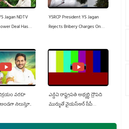
YS Jagan NDTV
YSRCP President YS Jagan
 Power Deal Has
Rejects Bribery Charges On
Do With Adani: YS
Adani, Threatens Defamation
ts US Charges
Suit Against Media Groups
 విక్రయం వరకూ
ఎన్డీఏ రాష్ట్ర‌ప‌తి అభ్య‌ర్థి ద్రౌప‌ది
అండగా నిలుస్తూ..
ముర్ముతో వైయ‌స్ఆర్ సీపీ
అధ్య‌క్షులు, సీఎం వైయ‌స్ జ‌గ‌న్,
ఎమ్మెల్యేలు, ఎంపీల స‌మావేశం