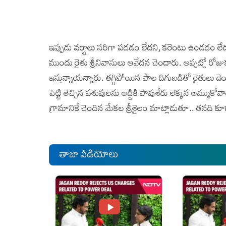
ఇప్పుడు వర్షాలు సరిగా పడడం లేదని, కరెంటు ఉండడం లేదని, 
ముందు రైతు శ్రీనివాసులు ఆవేదన చెందారు. అప్పట్లో రోజుక
ఇస్తున్నాయన్నారు. తగ్గిపోయిన పాల దిగుబడితో రైతులు డె
పెట్టి తెచ్చిన పశువులను అడ్డికి పావుశేరు లెక్కన అమ్ముకోవా
గ్రామానికే చెందిన మేకల శ్రీశైలం మాట్లాడుతూ.. తనది క
తాజా వీడియోలు