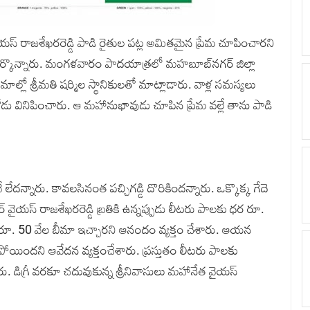
ైయస్‌ రాజశేఖరరెడ్డి పాడి రైతుల పట్ల అమితమైన ప్రేమ చూపించారని
ులు పేర్కొన్నారు. మంగళవారం పాదయాత్రలో మహబూబ్‌నగర్ జిల్లా
క్రమాల్లో శ్రీమతి షర్మిల స్థానికులతో మాట్లాడారు. వాళ్ల సమస్యలు
ోడు వినిపించారు. ఆ మహానుభావుడు చూపిన ప్రేమ వల్లే తాను పాడి
లేదన్నారు. కావలసినంత పచ్చిగడ్డి దొరికిందన్నారు. ఒక్కొక్క గేదె
్‌ వైయస్‌ రాజశేఖరరెడ్డి బ్రతికి ఉన్నప్పుడు లీటరు పాలకు ధర రూ.
టి రూ. 50 వేల బీమా ఇచ్చారని ఆనందం వ్యక్తం చేశారు. ఆయన
ోయిందని ఆవేదన వ్యక్తంచేశారు. ప్రస్తుతం లీటరు పాలకు
ారు. డిగ్రీ వరకూ చదువుకున్న శ్రీనివాసులు మహానేత వైయస్‌