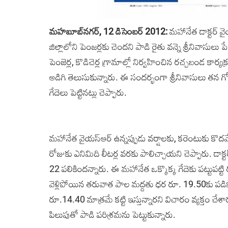
మహబూబ్‌నగర్‌, 12 డిసెంబర్‌ 2012:
మహానేత డాక్టర్‌ వ
జిల్లాలోని పెంజర్లకు చెందని పాడి రైతు వన్నె శ్రీనివాస
పెంజెర్ల, ‌కొడిచెర్ల గ్రామాల్లో నిర్వహించిన రచ్చబండ కార్య
అడిగి తెలుసుకున్నారు. ఈ సందర్భంగా శ్రీనివాసులు తన గ
గేదెలు పెట్టినట్లు చెప్పారు.
మహానేత వైయస్‌ఆర్ ఉన్నప్పుడు వర్షాలకు‌, కరెంటుకు కొదవే 
రోజుకు ఎనిమిది లీటర్ల వరకు పాలిచ్చాయని చెప్పారు. డాక్టర
22 పలికిందన్నారు. ఈ మహానేత ఒక్కొక్క గేదెకు పట్టుపట్
వెళ్లిపోయిన తరువాత పాల మద్దతు ధర రూ. 19.50కు పడిప
రూ.14.40 మాత్రమే కట్టి ఇస్తున్నారని విచారం వ్యక్తం చేశ
పిలుపుతో పాడి పరిశ్రమను పెట్టుకున్నారు.