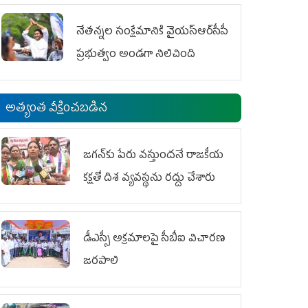
ఆందోళనలు
నేతన్నల సంక్షేమానికి వైయ‌స్ఆర్‌సీపీ
ప్రభుత్వం అండగా నిలిచింది
అత్యంత వీక్షించబడిన
జగన్‌కు పేరు వస్తుందనే రాజకీయ
కక్షతో దిశ వ్య‌వ‌స్థ‌ను రద్దు చేశారు
డీఎస్సీ అక్రమాలపై సీబీఐ విచారణ
జరపాలి