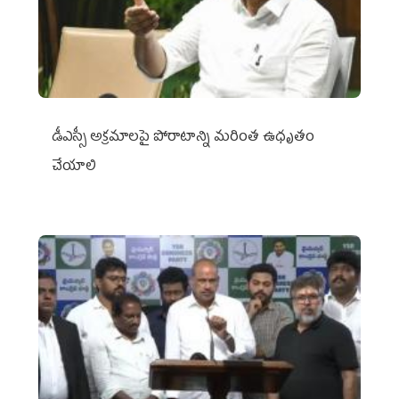
డీఎస్సీ అక్రమాలపై పోరాటాన్ని మరింత ఉధృతం
చేయాలి