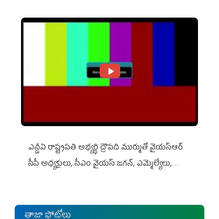
ఎన్డీఏ రాష్ట్ర‌ప‌తి అభ్య‌ర్థి ద్రౌప‌ది ముర్ముతో వైయ‌స్ఆర్
సీపీ అధ్య‌క్షులు, సీఎం వైయ‌స్ జ‌గ‌న్, ఎమ్మెల్యేలు,
ఎంపీల స‌మావేశం
తాజా ఫోటోలు