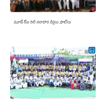
మూడో రోజు రిలే నిరాహార దీక్షలు..ఫొటోలు