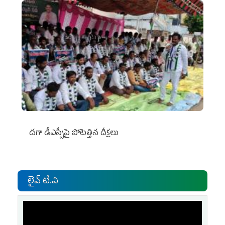
దగా డీఎస్సీపై పోటెత్తిన దీక్షలు
లైవ్ టి.వి