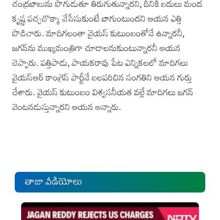
చంద్రబాబును పొగుడుతూ తిరుగుతున్నారని, దీనికి బదులు మంద
కృష్ణ పచ్చచొక్కా వేసేసుకుంటే బాగుంటుందని ఆయన ఎత్తి
పొడిచారు. మాదిగలంతా వైయస్‌ కుటుంబంతోనే ఉన్నారనీ,
జగన్‌ను ముఖ్యమంత్రిగా చూడాలనుకుంటున్నారనీ ఆయన
చెప్పారు. పత్తిపాడు, పాయకరావు పేట ఎన్నికలలో మాదిగలు
వైయస్ఆర్‌ కాంగ్రెస్‌ పార్టీనే బలపరిచిన సంగతిని ఆయన గుర్తు
చేశారు. వైయస్‌ కుటుంబం విశ్వసనీయత వల్లే మాదిగలు జగన్‌
వెంటనడుస్తున్నారని ఆయన అన్నారు.
తాజా వీడియోలు