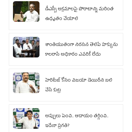
డీఎస్సీ అక్రమాలపై పోరాటాన్ని మరింత
ఉధృతం చేయాలి
శాంతియుతంగా నిరసన తెలిపే హక్కును
కాలరాసే అధికారం ఎవరికీ లేదు
హెరిటేజ్ కోసం విజయా డెయిరీని బలి
చేసే కుట్ర‌
అప్పులు పెంచి.. ఆదాయం తగ్గించి..
ఇదేనా ప్రగతి?