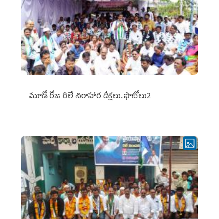
మూడో రోజు రిలే నిరాహార దీక్షలు..ఫొటోలు2