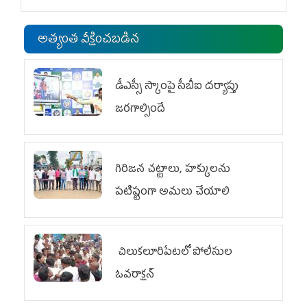
అత్యంత వీక్షించబడిన
డీఎస్సీ స్కాంపై సీబీఐ దర్యాప్తు
జరగాల్సిందే
గిరిజన చట్టాలు, హక్కులను
పటిష్టంగా అమలు చేయాలి
చిలుక‌లూరిపేట‌లో పోలీసుల
ఓవ‌రాక్ష‌న్‌