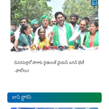
దేవరపల్లిలో పొగాకు రైతులతో వైయస్ జగన్ భేటీ
..ఫొటోలు2
టాప్ స్టోరీస్