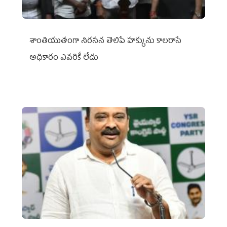
శాంతియుతంగా నిరసన తెలిపే హక్కును కాలరాసే
అధికారం ఎవరికీ లేదు