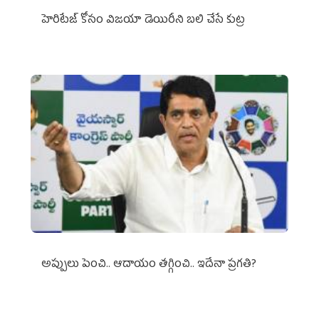
హెరిటేజ్ కోసం విజయా డెయిరీని బలి చేసే కుట్ర‌
అప్పులు పెంచి.. ఆదాయం తగ్గించి.. ఇదేనా ప్రగతి?