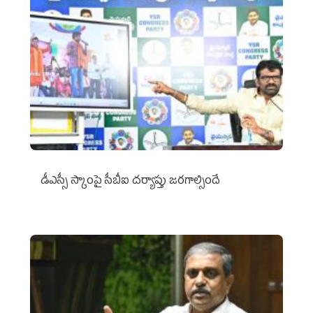
డీఎస్సీ స్కాంపై సీబీఐ దర్యాప్తు జరగాల్సిందే