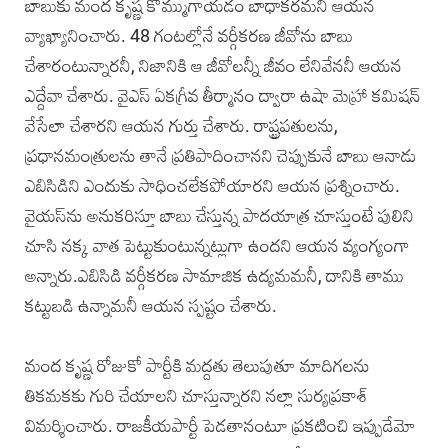
బాబుకు మంద కృష్ణ కొమ్ముగాయడం బాధాకరమని ఆయన
వ్యాఖ్యానించారు. 48 గంటల్లోనే వర్గీకరణ జీవోను బాబు
చేశారంటున్నారనీ, నిజానికి ఆ జీవోలన్నీ జీవం లేనివేననీ ఆయన
ఎద్దేవా చేశారు. వైఎస్‌ ఏకగ్రీవ తీర్మానం ద్వారా ఉషా మెహ్రా కమిషన్
వేసేలా చేశారని ఆయన గుర్తు చేశారు. రాష్ట్రపతులను,
ప్రధానమంత్రులను తానే ప్రతిపాదించానని చెప్పుకునే బాబు ఆనాడు
ఎబిసిడిని ఎందుకు సాధించలేకపోయారని ఆయన ప్రశ్నించారు.
వైయస్‌ను అనుకరిస్తూ బాబు చేస్తున్న పాదయాత్ర చూస్తుంటే పులిని
చూసి నక్క వాత పెట్టుకుంటున్నట్లుగా ఉందని ఆయన వ్యంగ్యంగా
అన్నారు.ఎబిసిడి వర్గీకరణ సామాజిక ఉద్యమమనీ, దానికి తాము
కట్టుబడి ఉన్నామనీ ఆయన స్పష్టం చేశారు.
మంద కృష్ణ రోజుకో పార్టీకి మద్దతు తెలుపుతూ మాదిగలను
తికమకకు గురి చేయాలని చూస్తున్నారని నల్లా సుర్యప్రకాశ్‌
విమర్శించారు. రాజకీయపార్టీ పెడతానంటూ ప్రకటించి ఇప్పుడేమో