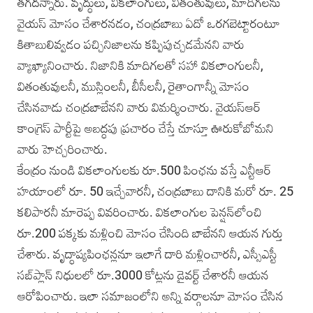
తగదన్నారు. వృద్ధులు, వికలాంగులు, వితంతువులు, మాదిగలను
వైయస్‌ మోసం చేశారనడం, చంద్రబాబు ఏదో ఒరగబెట్టారంటూ
కితాబులివ్వడం పచ్చినిజాలను కప్పిపుచ్చడమేనని వారు
వ్యాఖ్యానించారు. నిజానికి మాదిగలతో సహా వికలాంగులనీ,
వితంతువులనీ, ముస్లింలనీ, బీసీలనీ, రైతాంగాన్నీ మోసం
చేసినవాడు చంద్రబాబేనని వారు విమర్శించారు. వైయస్ఆర్‌
కాంగ్రెస్‌ పార్టీపై అబద్ధపు ప్రచారం చేస్తే చూస్తూ ఊరుకోబోమని
వారు హెచ్చరించారు.
కేంద్రం నుండి వికలాంగులకు రూ.500 పింఛను వస్తే ఎన్టీఆర్‌
హయాంలో రూ. 50 ఇచ్చేవారనీ, చంద్రబాబు దానికి మరో రూ. 25
కలిపారనీ మారెప్ప వివరించారు. వికలాంగుల పెన్షన్‌లోంచి
రూ.200 పక్కకు మళ్లించి మోసం చేసింది బాబేనని ఆయన గుర్తు
చేశారు. వృద్ధాప్యపింఛన్లనూ ఇలాగే దారి మళ్లించారనీ, ఎస్సీఎస్టీ
సబ్‌ప్లాన్‌ నిధులలో రూ.3000 కోట్లను డైవర్ట్‌ చేశారనీ ఆయన
ఆరోపించారు. ఇలా సమాజంలోని అన్ని వర్గాలనూ మోసం చేసిన