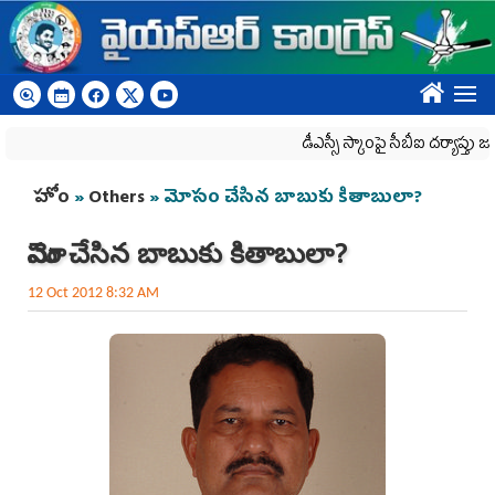
Skip to main content
????
డీఎస్సీ స్కాంపై సీబీఐ దర్యాప్తు జరగాల్సింద
You are here
హోం
»
Others
» మోసం చేసిన బాబుకు కితాబులా?
మోసం చేసిన బాబుకు కితాబులా?
12 Oct 2012 8:32 AM