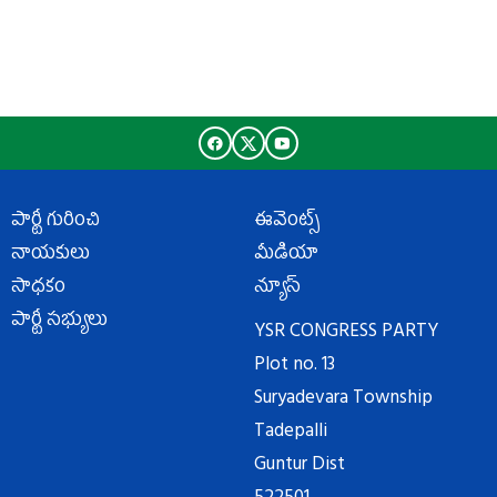
పార్టీ గురించి
ఈవెంట్స్
నాయకులు
మీడియా
సాధకం
న్యూస్
పార్టీ సభ్యులు
YSR CONGRESS PARTY
Plot no. 13
Suryadevara Township
Tadepalli
Guntur Dist