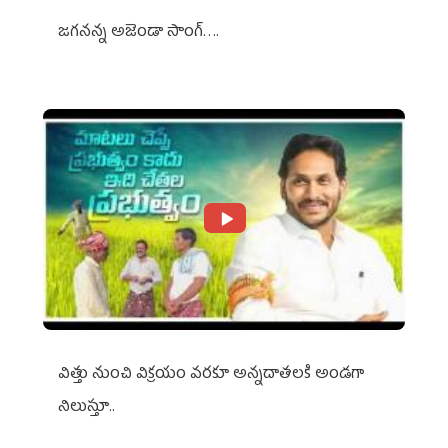
జగనన్న అజెండా సాంగ్….
విత్తు నుంచి విక్రయం వరకూ అన్నదాతలకి అండగా
నిలుస్తూ..