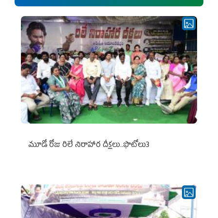
మూడో రోజు రిలే నిరాహార దీక్షలు..ఫొటోలు3