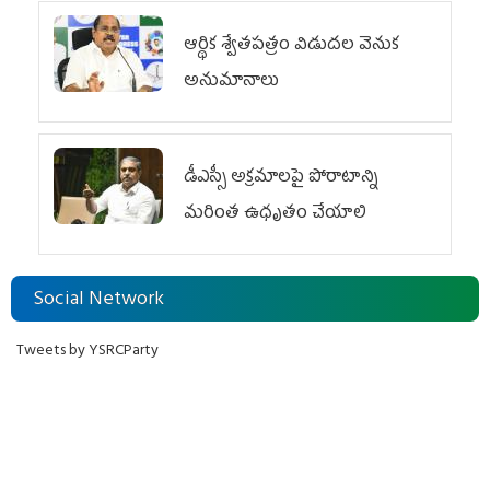
ఆర్థిక శ్వేతపత్రం విడుదల వెనుక
అనుమానాలు
డీఎస్సీ అక్రమాలపై పోరాటాన్ని
మరింత ఉధృతం చేయాలి
Social Network
Tweets by YSRCParty