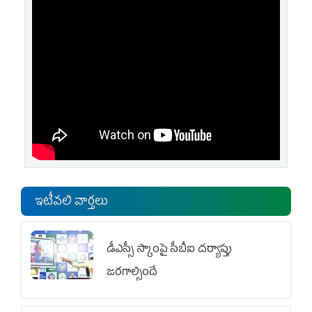
ఇటీవలి వార్తలు
డీఎస్సీ స్కాంపై సీబీఐ దర్యాప్తు
జరగాల్సిందే