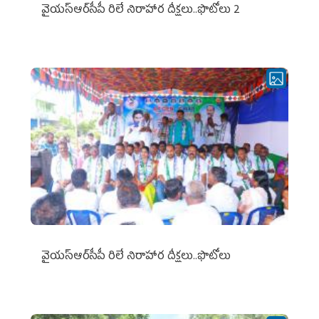
వైయ‌స్ఆర్‌సీపీ రిలే నిరాహార దీక్షలు..ఫొటోలు 2
వైయ‌స్ఆర్‌సీపీ రిలే నిరాహార దీక్షలు..ఫొటోలు