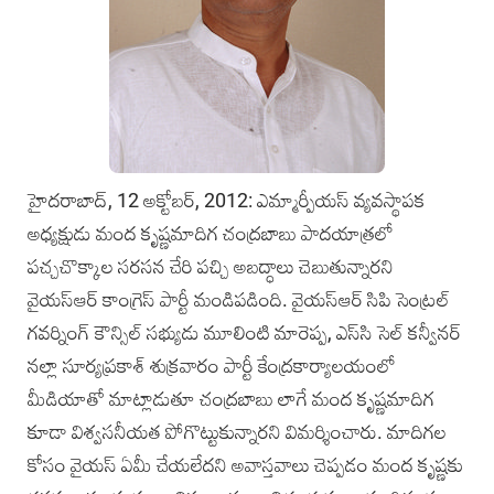
హైదరాబాద్, 12 అక్టోబర్‌, 2012: ఎమ్మార్పీయస్‌ వ్యవస్థాపక
అధ్యక్షుడు మంద కృష్ణమాదిగ చంద్రబాబు పాదయాత్రలో
పచ్చచొక్కాల సరసన చేరి పచ్చి అబద్ధాలు చెబుతున్నారని
వైయస్ఆర్‌ కాంగ్రెస్ పార్టీ మండిపడింది. వైయస్‌ఆర్‌ సిపి సెంట్రల్‌
గవర్నింగ్‌ కౌన్సిల్‌ సభ్యుడు మూలింటి మారెప్ప, ఎస్‌సి సెల్‌ కన్వీనర్
నల్లా సూర్యప్రకాశ్‌ శుక్రవారం పార్టీ కేంద్రకార్యాలయంలో
మీడియాతో మాట్లాడుతూ చంద్రబాబు లాగే మంద కృష్ణమాదిగ
కూడా విశ్వసనీయత పోగొట్టుకున్నారని విమర్శించారు. మాదిగల
కోసం వైయస్‌ ఏమీ చేయలేదని అవాస్తవాలు చెప్పడం మంద కృష్ణకు