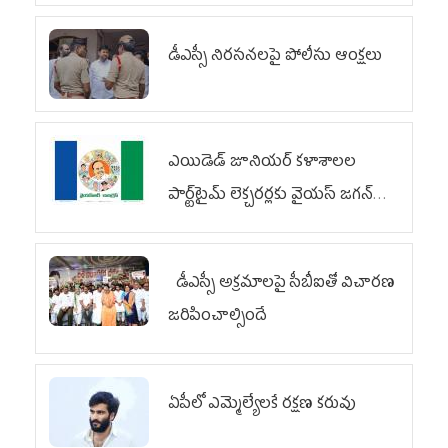
డీఎస్సీ నిరసనలపై పోలీసు ఆంక్షలు
ఎయిడెడ్‌ జూనియర్‌ కళాశాలల
పార్ట్‌టైమ్‌ లెక్చరర్లకు వైయ‌స్ జగన్
భరోసా
డీఎస్సీ అక్రమాలపై సీబీఐతో విచారణ
జరిపించాల్సిందే
ఏపీలో ఎమ్మెల్యేల‌కే ర‌క్ష‌ణ క‌రువు