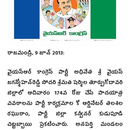
రాజమండ్రి, 9 జూన్‌ 2013:
వైయస్‌ఆర్ కాంగ్రె‌స్ పార్టీ అధినేత‌ శ్రీ వైయస్
జగ‌న్మోహన్‌రెడ్డి సోదరి శ్రీమతి షర్మిల తూర్పుగోదావరి
జిల్లాలో ఆదివారం 174వ రోజు చేసే పాదయాత్ర
వివరాలను పార్టీ కార్యక్రమాల కో ఆర్డినేటర్ తలశిల
రఘురాం, పార్టీ జిల్లా కన్వీనర్ కుడుపూడి
చిట్టబ్బాయి ప్రకటించారు. అనపర్తి మండలం