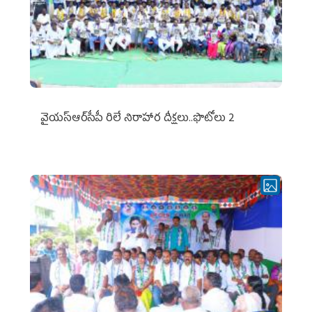
వైయ‌స్ఆర్‌సీపీ రిలే నిరాహార దీక్షలు..ఫొటోలు 2