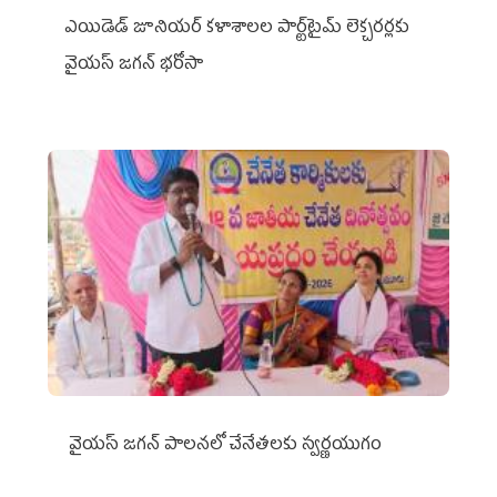
ఎయిడెడ్‌ జూనియర్‌ కళాశాలల పార్ట్‌టైమ్‌ లెక్చరర్లకు
వైయ‌స్ జగన్ భరోసా
వైయ‌స్ జగన్ పాలనలో చేనేతలకు స్వర్ణయుగం