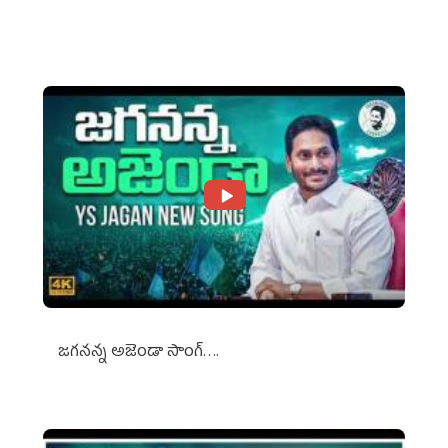
Against Media Groups
జగనన్న అజెండా సాంగ్….