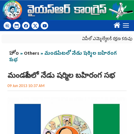
Skip to main content
????
ఏపీలో ఎమ్మెల్యేల‌కే ర‌క్ష‌ణ క‌రువు
You are here
హోం
»
Others
» మండపేటలో నేడు షర్మిల బహిరంగ
సభ
మండపేటలో నేడు షర్మిల బహిరంగ సభ
09 Jun 2013 10:37 AM