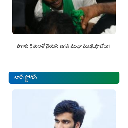
పొగాకు రైతుల‌తో వైయ‌స్ జ‌గ‌న్ ముఖాముఖి..ఫొటోలు1
టాప్ స్టోరీస్