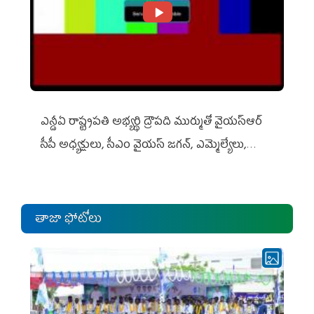
ఎన్డీఏ రాష్ట్ర‌ప‌తి అభ్య‌ర్థి ద్రౌప‌ది ముర్ముతో వైయ‌స్ఆర్
సీపీ అధ్య‌క్షులు, సీఎం వైయ‌స్ జ‌గ‌న్, ఎమ్మెల్యేలు,
ఎంపీల స‌మావేశం
తాజా ఫోటోలు