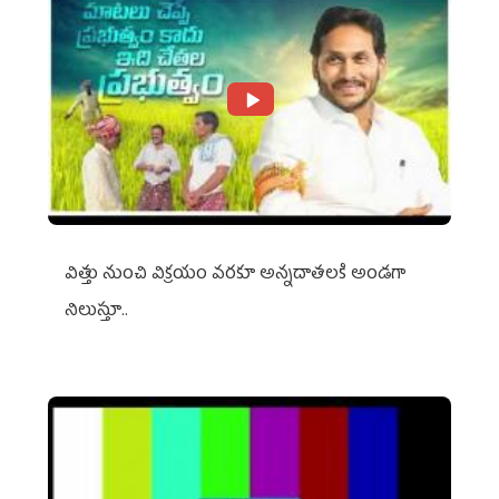
విత్తు నుంచి విక్రయం వరకూ అన్నదాతలకి అండగా
నిలుస్తూ..