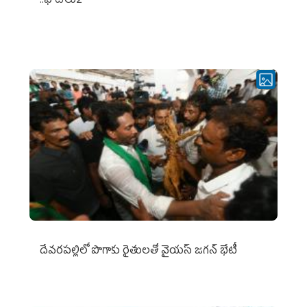
..ఫొటోలు2
దేవరపల్లిలో పొగాకు రైతులతో వైయస్ జగన్ భేటీ