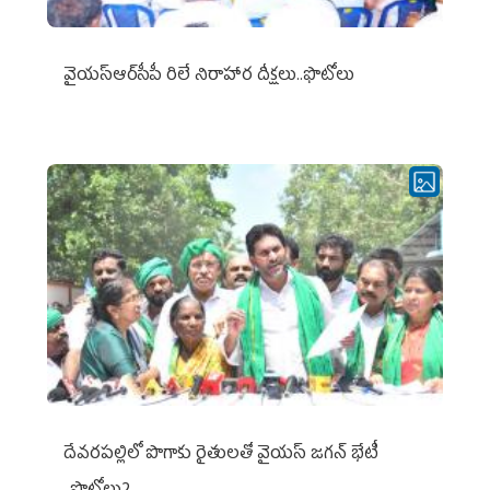
వైయ‌స్ఆర్‌సీపీ రిలే నిరాహార దీక్షలు..ఫొటోలు
దేవరపల్లిలో పొగాకు రైతులతో వైయస్ జగన్ భేటీ