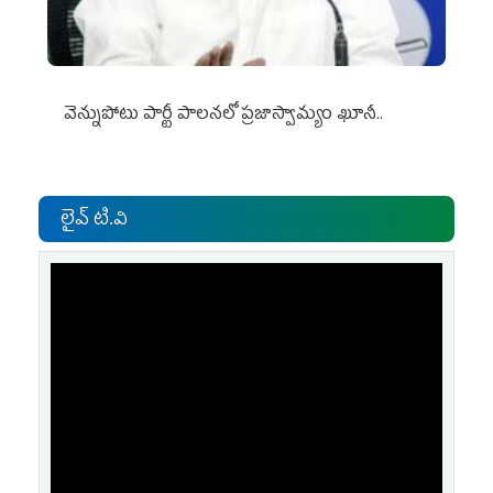
వెన్నుపోటు పార్టీ పాలనలో ప్రజాస్వామ్యం ఖూనీ..
లైవ్ టి.వి