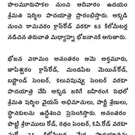
పొలమూరుపాకల నుంచి ఆదివారం ఉదయం‌
శ్రీమతి షర్మిల పాదయాత్ర ప్రారంభిస్తారు. అక్కడి
నుంచి రామవరం క్రాస్‌రోడ్ వరకూ 6.5 కిలోమీటర్ల
నడిచిన తరువాత మధ్యాహ్న భోజనానికి ఆగుతారు.
భోజన విరామం అనంతరం ఆమె అర్తమూరు,
తాపేశ్వరం క్రాస్‌రోడ్‌, మండపేట మెయిన్‌రోడ్‌,
బస్టాండ్‌ సెంటర్‌, కలువపువ్వు సెంటర్‌ వరకూ
పాదయాత్ర చేసి అక్కడ జరిగే బహిరంగ సభలో
శ్రీమతి షర్మిల వైయస్‌ అభిమానులు, పార్టీ శ్రేణులు,
స్థానికులను ఉద్దేశించి ప్రసంగిస్తారు. అనంతరం
పొట్టి శ్రీరాములు రోడ్, రథం సెంట‌ర్, కె.పి.రో‌డ్‌ వరకూ