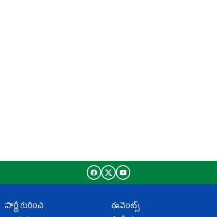
పార్టీ గురించి
ఈవెంట్స్