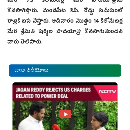
మరో 7.5 కిలోమీటర్ల మేర పాదయాత్రను
కొనసాగిస్తారు. మండపేట కె.పి. రోడ్డు సమీపంలో
రాత్రికి బస చేస్తారు. ఆదివారం మొత్తం 14 కిలోమేటర్ల
మేర శ్రీమతి షర్మిల పాదయాత్ర కొనసాగుతుందని
వారు తెలిపారు.
తాజా వీడియోలు