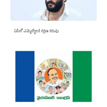
ఏపీలో ఎమ్మెల్యేల‌కే ర‌క్ష‌ణ క‌రువు