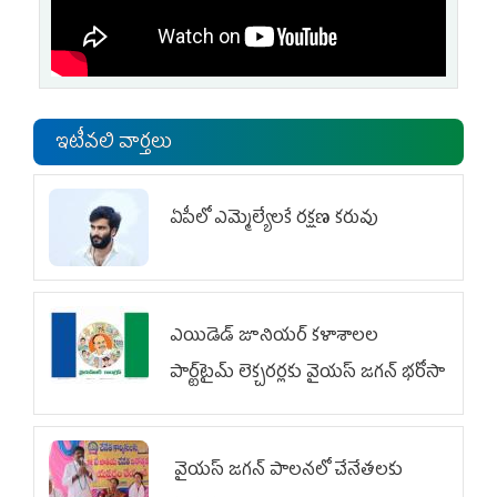
ఇటీవలి వార్తలు
ఏపీలో ఎమ్మెల్యేల‌కే ర‌క్ష‌ణ క‌రువు
ఎయిడెడ్‌ జూనియర్‌ కళాశాలల
పార్ట్‌టైమ్‌ లెక్చరర్లకు వైయ‌స్ జగన్ భరోసా
వైయ‌స్ జగన్ పాలనలో చేనేతలకు