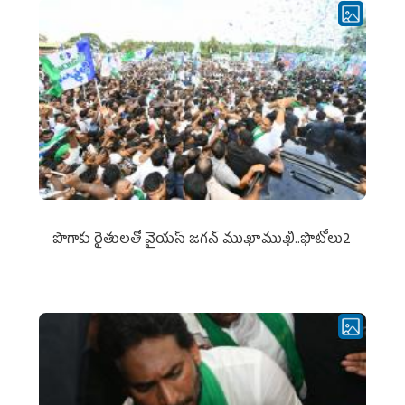
పొగాకు రైతుల‌తో వైయ‌స్ జ‌గ‌న్ ముఖాముఖి..ఫొటోలు2