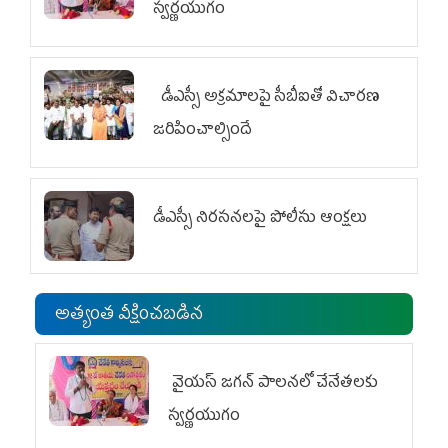
స్వర్ణయుగం
డీఎస్సీ అక్రమాలపై సీబీఐతో విచారణ
జరిపించాల్సిందే
డీఎస్సీ నిరసనలపై పోలీసు ఆంక్షలు
అత్యంత వీక్షించబడిన
వైయ‌స్ జగన్ పాలనలో చేనేతలకు
స్వర్ణయుగం