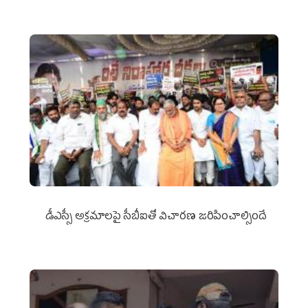
డీఎస్సీ అక్రమాలపై సీబీఐతో విచారణ జరిపించాల్సిందే