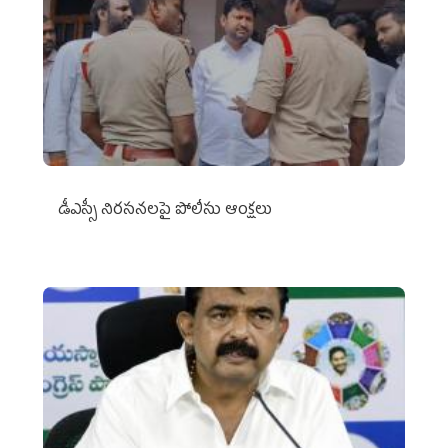
డీఎస్సీ నిరసనలపై పోలీసు ఆంక్షలు