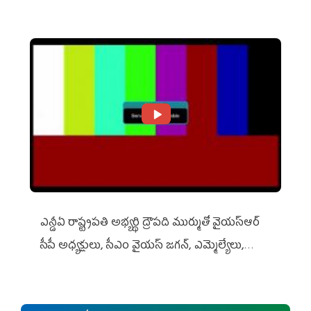
ఎన్డీఏ రాష్ట్ర‌ప‌తి అభ్య‌ర్థి ద్రౌప‌ది ముర్ముతో వైయ‌స్ఆర్
సీపీ అధ్య‌క్షులు, సీఎం వైయ‌స్ జ‌గ‌న్, ఎమ్మెల్యేలు,
ఎంపీల స‌మావేశం