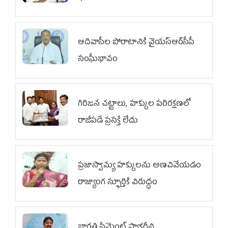
ఆదివాసీల పోరాటానికి వైయ‌స్ఆర్‌సీపీ
సంఘీభావం
గిరిజన చట్టాలు, హక్కుల పరిరక్షణలో
రాజీపడే ప్రసక్తే లేదు
ప్రజాస్వామ్య హక్కులను అణచివేయడం
రాజ్యాంగ స్ఫూర్తికి విరుద్ధం
భారతి సిమెంట్ ఫ్యాక్టరీని