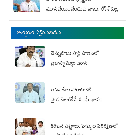
మూసివేయించేందుకు బాబు, లోకేశ్ కుట్ర
అత్యంత వీక్షించబడిన
వెన్నుపోటు పార్టీ పాలనలో
ప్రజాస్వామ్యం ఖూనీ..
ఆదివాసీల పోరాటానికి
వైయ‌స్ఆర్‌సీపీ సంఘీభావం
గిరిజన చట్టాలు, హక్కుల పరిరక్షణలో