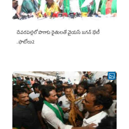
దేవరపల్లిలో పొగాకు రైతులతో వైయస్ జగన్ భేటీ
..ఫొటోలు2