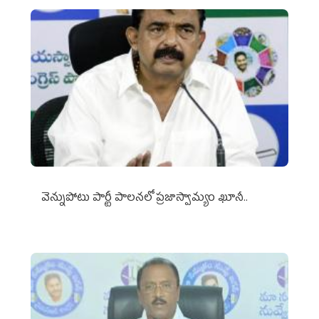
వెన్నుపోటు పార్టీ పాలనలో ప్రజాస్వామ్యం ఖూనీ..