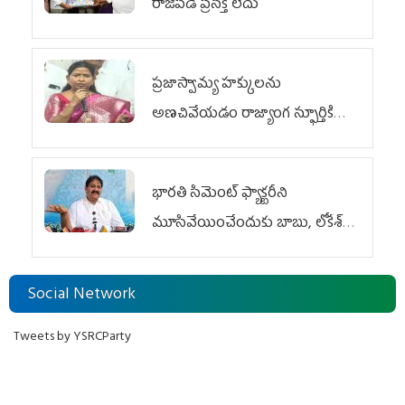
రాజీపడే ప్రసక్తే లేదు
ప్రజాస్వామ్య హక్కులను
అణచివేయడం రాజ్యాంగ స్ఫూర్తికి
విరుద్ధం
భారతి సిమెంట్ ఫ్యాక్టరీని
మూసివేయించేందుకు బాబు, లోకేశ్
కుట్ర
Social Network
Tweets by YSRCParty