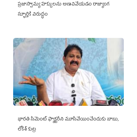
ప్రజాస్వామ్య హక్కులను అణచివేయడం రాజ్యాంగ
స్ఫూర్తికి విరుద్ధం
భారతి సిమెంట్ ఫ్యాక్టరీని మూసివేయించేందుకు బాబు,
లోకేశ్ కుట్ర