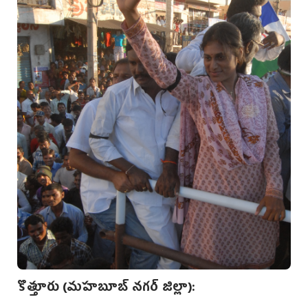
కొత్తూరు (మహబూబ్ నగర్ జిల్లా):