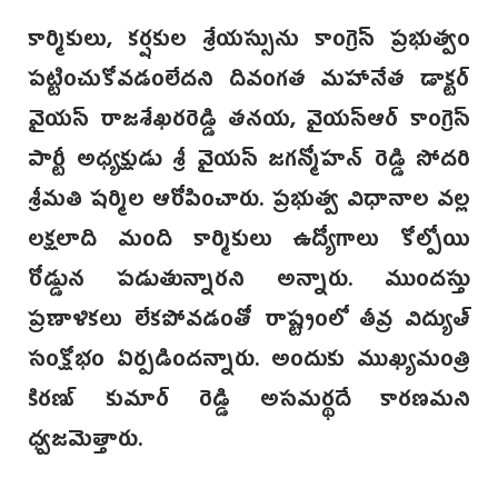
కార్మికులు, కర్షకుల శ్రేయస్సును కాంగ్రెస్ ప్రభుత్వం
పట్టించుకోవడంలేదని దివంగత మహానేత డాక్టర్
వైయస్ రాజశేఖరరెడ్డి తనయ, వైయస్ఆర్ కాంగ్రెస్
పార్టీ అధ్యక్షుడు శ్రీ వైయస్ జగన్మోహన్ రెడ్డి సోదరి
శ్రీమతి షర్మిల ఆరోపించారు. ప్రభుత్వ విధానాల వల్ల
లక్షలాది మంది కార్మికులు ఉద్యోగాలు కోల్పోయి
రోడ్డున పడుతున్నారని అన్నారు. ముందస్తు
ప్రణాళికలు లేకపోవడంతో రాష్ట్రంలో తీవ్ర విద్యుత్
సంక్షోభం ఏర్పడిందన్నారు. అందుకు ముఖ్యమంత్రి
కిరణ్ కుమార్ రెడ్డి అసమర్థదే కారణమని
ధ్వజమెత్తారు.