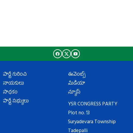
పార్టీ గురించి
ఈవెంట్స్
నాయకులు
మీడియా
సాధకం
న్యూస్
పార్టీ సభ్యులు
YSR CONGRESS PARTY
Plot no. 13
Suryadevara Township
Tadepalli