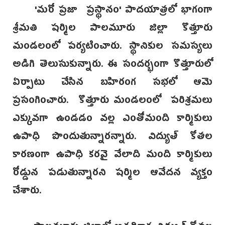
'మరో ప్రజా ప్రస్థానం' పాదయాత్రలో భాగంగా
శ్రీమతి షర్మిల పాలమూరు జిల్లా కొత్తూరు
మండలంలో పర్యటించారు. స్థానికుల సమస్యలు
అడిగి తెలుసుకున్నారు. ఈ సందర్భంగా కొత్తూరులో
ఏర్పాటు చేసిన బహిరంగ సభలో ఆమె
ప్రసంగించారు. కొత్తూరు మండలంలో పరిశ్రమలు
ఎక్కువగా ఉండడం వల్ల ఎంతోమంది కార్మికులు
ఉపాధి పొందుతున్నారన్నారు. విద్యుత్‌ కోతల
కారణంగా ఉపాధి కరవై వేలాది మంది కార్మికులు
రోడ్డున పడుతున్నారని షర్మిల ఆవేదన వ్యక్తం
చేశారు.