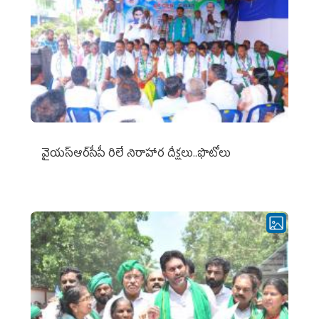
వైయ‌స్ఆర్‌సీపీ రిలే నిరాహార దీక్షలు..ఫొటోలు