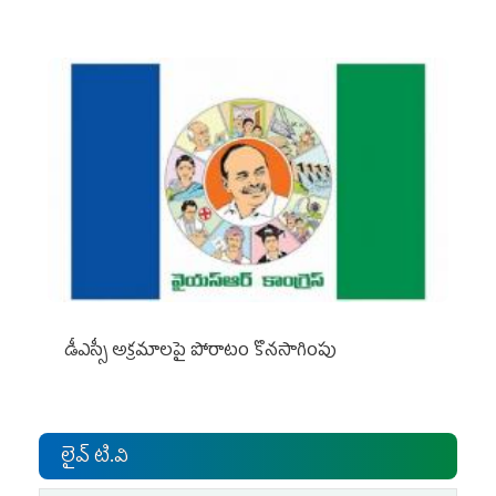
డీఎస్సీ అక్రమాలపై పోరాటం కొనసాగింపు
లైవ్ టి.వి