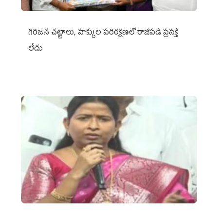
గిరిజన చట్టాలు, హక్కుల పరిరక్షణలో రాజీపడే ప్రసక్తే
లేదు