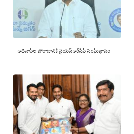
ఆదివాసీల పోరాటానికి వైయ‌స్ఆర్‌సీపీ సంఘీభావం