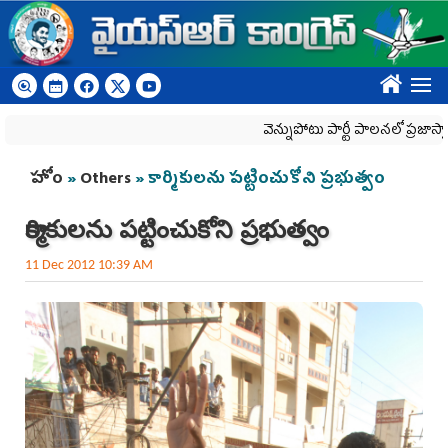
Skip to main content
????
వెన్నుపోటు పార్టీ పాలనలో ప్రజాస్వామ్యం ఖ
You are here
హోం
»
Others
» కార్మికులను పట్టించుకోని ప్రభుత్వం
కార్మికులను పట్టించుకోని ప్రభుత్వం
11 Dec 2012 10:39 AM