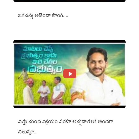
జగనన్న అజెండా సాంగ్….
విత్తు నుంచి విక్రయం వరకూ అన్నదాతలకి అండగా
నిలుస్తూ..