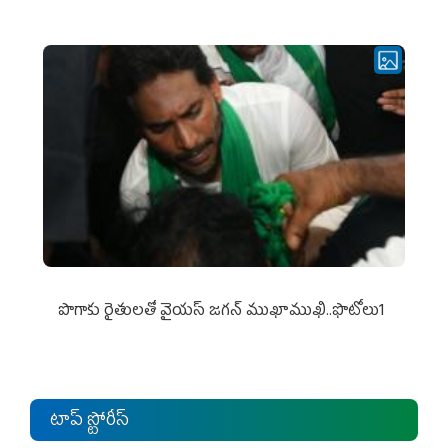
పొగాకు రైతుల‌తో వైయ‌స్ జ‌గ‌న్ ముఖాముఖి..ఫొటోలు1
టాప్ స్టోరీస్