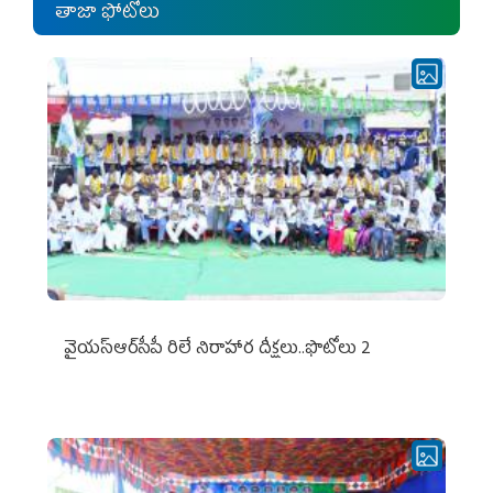
తాజా ఫోటోలు
వైయ‌స్ఆర్‌సీపీ రిలే నిరాహార దీక్షలు..ఫొటోలు 2