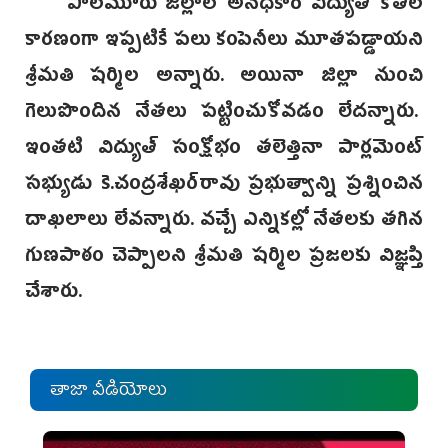
పాలమూరు జిల్లాలో అనధికార విద్యుత్ కోతల
కారణంగా ఇప్పటికే పలు కంపెనీలు మూతపడ్డాయని
శ్రీమతి షర్మిల అన్నారు. అయినా జిల్లా నుంచి
గెలుపొందిన నేతలు పట్టించుకోవడం లేదన్నారు.
ఇంతటి విద్యుత్ సంక్షోభం తలెత్తినా పార్లమెంట్
సభ్యుడు కె.చంద్రశేఖర్‌రావు ప్రభుత్వాన్ని ప్రశ్నించిన
దాఖలాలు లేవన్నారు. వచ్చే ఎన్నికల్లో నేతలకు తగిన
గుణపాఠం చెప్పాలని శ్రీమతి షర్మిల ప్రజలకు విజ్ఞప్తి
చేశారు.
తాజా వీడియోలు