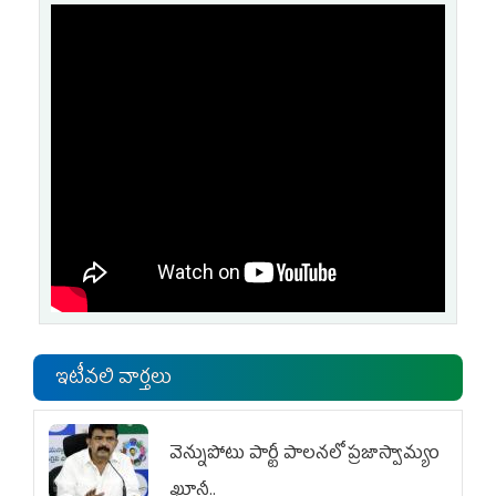
ఇటీవలి వార్తలు
వెన్నుపోటు పార్టీ పాలనలో ప్రజాస్వామ్యం
ఖూనీ..