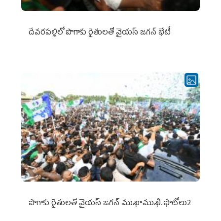
దేవరపల్లిలో పొగాకు రైతులతో వైయస్ జగన్ భేటీ
పొగాకు రైతుల‌తో వైయ‌స్ జ‌గ‌న్ ముఖాముఖి..ఫొటోలు2