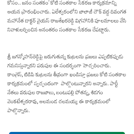
కోసం.. జనం సంతకం' కోటి సంతకాల సేకరణ కార్యక్రమాన్ని
ఆయన ప్రారంభించారు. ఏలేశ్వరంలోని బాలాజీ చౌక్ వద్ద‌ దివంగత
మహానేత డాక్టర్ వై‌యస్‌ రాజశేఖరరెడ్డి విగ్రహానికి పూలమాలలు వేసి
నివాళులర్పించిన అనంతరం సంతకాల సేకరణ చేపట్టారు.
శ్రీ జగన్మోహన్‌రెడ్డిపై జరుగుతున్న కుట్రలను ప్రజలు ఎప్పటికప్పుడు
గమనిస్తున్నారని పరుపుల ఈ సందర్భంగా హెచ్చరించారు.
కాంగ్రెస్‌, టిడిపి కుట్రలను తీవ్రంగా ఖండిస్తూ ప్రజలు కోటి సంతకాల
కార్యక్రమంలో స్వచ్ఛందంగా పాల్గొంటున్నారని అన్నారు. పార్టీ
నేతలు వరుపుల రాజబాబు, బంటుపల్లి పోతన్న, శిడగం
వెంకటేశ్వరరావు, అలమండ చలమయ్య ఈ కార్యక్రమంలో
పాల్గొన్నారు.