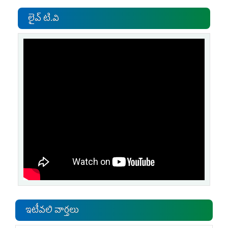
లైవ్ టి.వి
ఇటీవలి వార్తలు