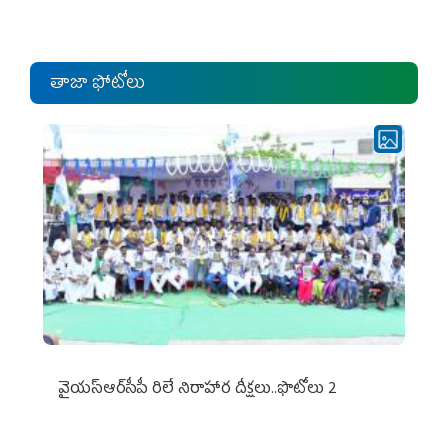
ఎంపీల స‌మావేశం
తాజా ఫోటోలు
వైయ‌స్ఆర్‌సీపీ రిలే నిరాహార దీక్షలు..ఫొటోలు 2