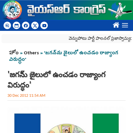
Skip to main content
????
వెన్నుపోటు పార్టీ పాలనలో ప్రజాస్వామ్యం ఖూనీ..
You are here
హోం
»
Others
» 'జగన్‌ను జైలులో ఉంచడం రాజ్యాంగ
విరుద్ధం'
'జగన్‌ను జైలులో ఉంచడం రాజ్యాంగ
విరుద్ధం'
30 Dec 2012 11:54 AM