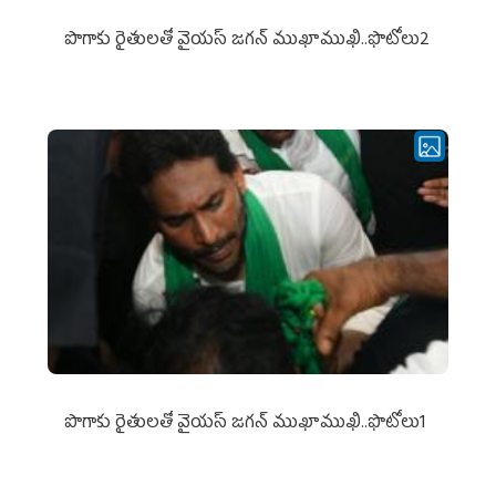
పొగాకు రైతుల‌తో వైయ‌స్ జ‌గ‌న్ ముఖాముఖి..ఫొటోలు2
పొగాకు రైతుల‌తో వైయ‌స్ జ‌గ‌న్ ముఖాముఖి..ఫొటోలు1