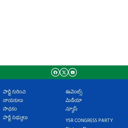
పార్టీ గురించి
ఈవెంట్స్
నాయకులు
మీడియా
సాధకం
న్యూస్
పార్టీ సభ్యులు
YSR CONGRESS PARTY