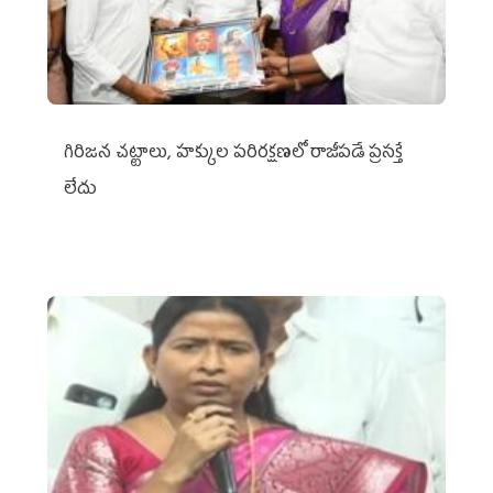
గిరిజన చట్టాలు, హక్కుల పరిరక్షణలో రాజీపడే ప్రసక్తే
లేదు