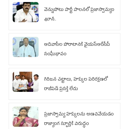
వెన్నుపోటు పార్టీ పాలనలో ప్రజాస్వామ్యం
ఖూనీ..
ఆదివాసీల పోరాటానికి వైయ‌స్ఆర్‌సీపీ
సంఘీభావం
గిరిజన చట్టాలు, హక్కుల పరిరక్షణలో
రాజీపడే ప్రసక్తే లేదు
ప్రజాస్వామ్య హక్కులను అణచివేయడం
రాజ్యాంగ స్ఫూర్తికి విరుద్ధం