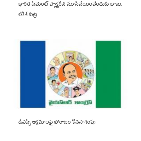
భారతి సిమెంట్ ఫ్యాక్టరీని మూసివేయించేందుకు బాబు,
లోకేశ్ కుట్ర
డీఎస్సీ అక్రమాలపై పోరాటం కొనసాగింపు