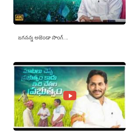
జగనన్న అజెండా సాంగ్….