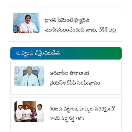
భారతి సిమెంట్ ఫ్యాక్టరీని
మూసివేయించేందుకు బాబు, లోకేశ్ కుట్ర
అత్యంత వీక్షించబడిన
ఆదివాసీల పోరాటానికి
వైయ‌స్ఆర్‌సీపీ సంఘీభావం
గిరిజన చట్టాలు, హక్కుల పరిరక్షణలో
రాజీపడే ప్రసక్తే లేదు