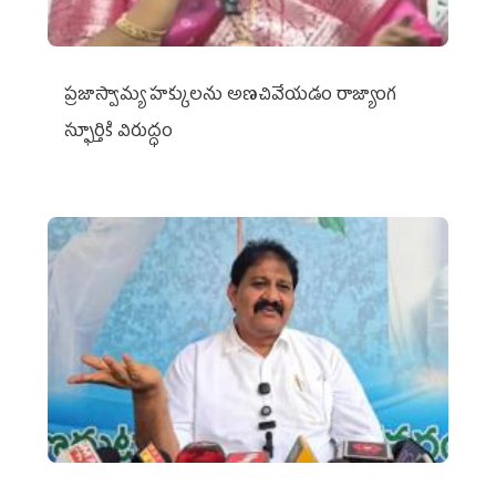
ప్రజాస్వామ్య హక్కులను అణచివేయడం రాజ్యాంగ
స్ఫూర్తికి విరుద్ధం