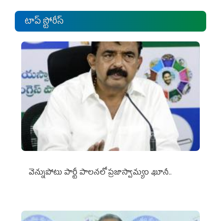
టాప్ స్టోరీస్
వెన్నుపోటు పార్టీ పాలనలో ప్రజాస్వామ్యం ఖూనీ..