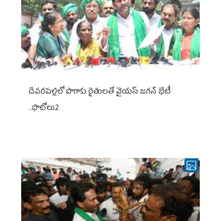
దేవరపల్లిలో పొగాకు రైతులతో వైయస్ జగన్ భేటీ
..ఫొటోలు2