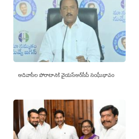
ఆదివాసీల పోరాటానికి వైయ‌స్ఆర్‌సీపీ సంఘీభావం