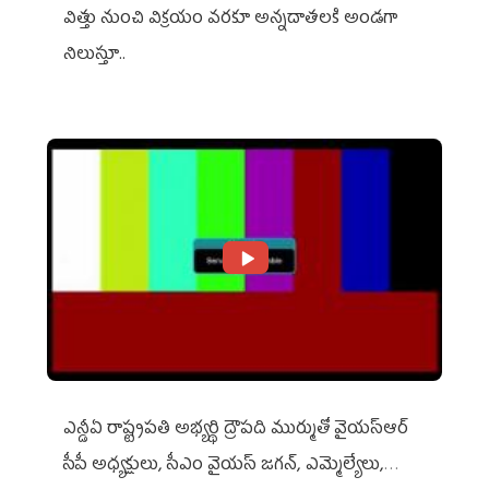
విత్తు నుంచి విక్రయం వరకూ అన్నదాతలకి అండగా
నిలుస్తూ..
ఎన్డీఏ రాష్ట్ర‌ప‌తి అభ్య‌ర్థి ద్రౌప‌ది ముర్ముతో వైయ‌స్ఆర్
సీపీ అధ్య‌క్షులు, సీఎం వైయ‌స్ జ‌గ‌న్, ఎమ్మెల్యేలు,