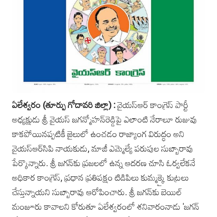
ఏలేశ్వరం (తూర్పు గోదావరి జిల్లా) :
వైయస్‌ఆర్ కాంగ్రె‌స్ పార్టీ
అ‌ధ్యక్షుడు శ్రీ వైయస్ జగ‌న్మోహన్‌రెడ్డిపై ఎలాంటి నేరాలూ రుజువు
కాకపోయినప్పటికీ జైలులో ఉంచడం రాజ్యాంగ విరుద్ధం అని
వైయస్‌ఆర్‌సిపి నాయకుడు, మాజీ ఎమ్మెల్యే పరుపుల సుబ్బారావు
పేర్కొన్నారు. శ్రీ జగన్‌కు ప్రజలలో ఉన్న ఆదరణ చూసి ఓర్వలేకనే
అధికార కాంగ్రెస్, ‌ప్రధాన ప్రతిపక్షం టిడిపిలు కుమ్మక్కై కుట్రలు
చేస్తున్నాయని సుబ్బారావు ఆరోపించారు. శ్రీ జగన్‌కు బెయిల్
మంజూరు కావాలని కోరుతూ ఏలేశ్వరంలో శనివారం‌నాడు 'జగన్‌