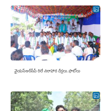
వైయ‌స్ఆర్‌సీపీ రిలే నిరాహార దీక్షలు..ఫొటోలు