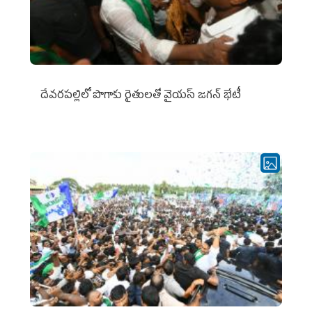
దేవరపల్లిలో పొగాకు రైతులతో వైయస్ జగన్ భేటీ