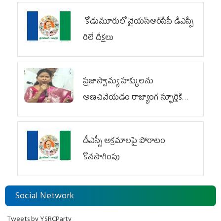
కోడుమూరులో వైయ‌స్ఆర్‌సీపీ డీఎస్సీ
రిలే దీక్షలు
ప్రజాస్వామ్య హక్కులను
అణచివేయడం రాజ్యాంగ స్ఫూర్తికి
విరుద్ధం
డీఎస్సీ అక్రమాలపై పోరాటం
కొనసాగింపు
Social Network
Tweets by YSRCParty