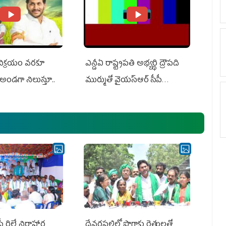
 విక్రయం వరకూ
ఎన్డీఏ రాష్ట్ర‌ప‌తి అభ్య‌ర్థి ద్రౌప‌ది
అండగా నిలుస్తూ..
ముర్ముతో వైయ‌స్ఆర్ సీపీ
అధ్య‌క్షులు, సీఎం వైయ‌స్ జ‌గ‌న్,
ఎమ్మెల్యేలు, ఎంపీల స‌మావేశం
పీ రిలే నిరాహార
దేవరపల్లిలో పొగాకు రైతులతో