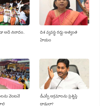
ూడా అదే నినాదం..
దిశ వ్యవస్థ రద్దు అత్యంత
హేయం
మీలను వెంటనే
డీఎస్సీ అక్రమాలను ప్రశ్నిస్తే
ాలి
దాడులా?