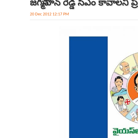
జగన్మోహన్ రెడ్డి సీఎం కావాలని ప
20 Dec 2012 12:17 PM