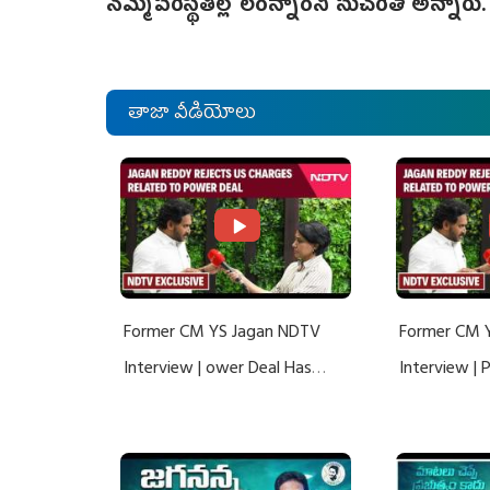
నమ్మేపరిస్థితిల్లో లేరన్నారని సుచరిత అన్నారు.
తాజా వీడియోలు
Former CM YS Jagan NDTV
Former CM 
Interview | ower Deal Has
Interview |
Nothing To Do With Adani: YS
Nothing To 
Jagan Rejects US Charges
Jagan Rejec