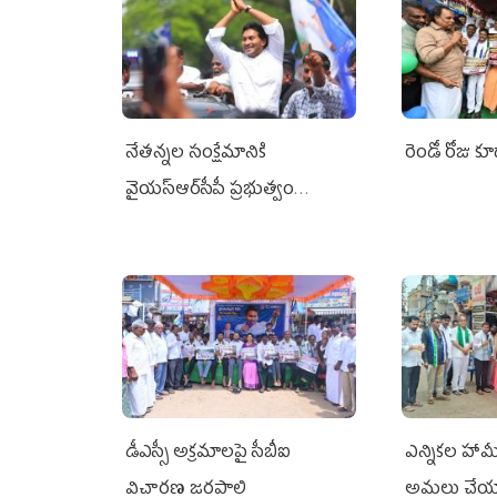
నేతన్నల సంక్షేమానికి
రెండో రోజు క
వైయ‌స్ఆర్‌సీపీ ప్రభుత్వం
అండగా నిలిచింది
డీఎస్సీ అక్రమాలపై సీబీఐ
ఎన్నికల హా
విచారణ జరపాలి
అమలు చేయ