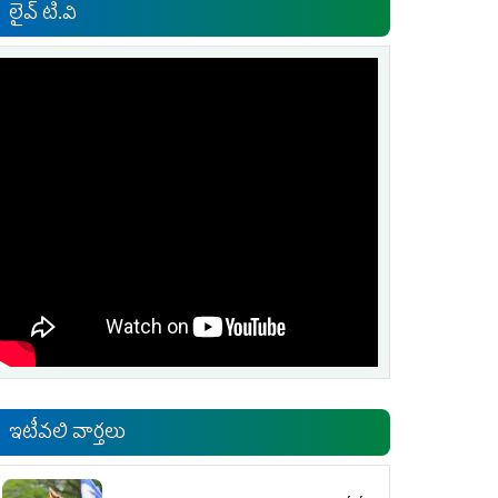
లైవ్ టి.వి
ఇటీవలి వార్తలు