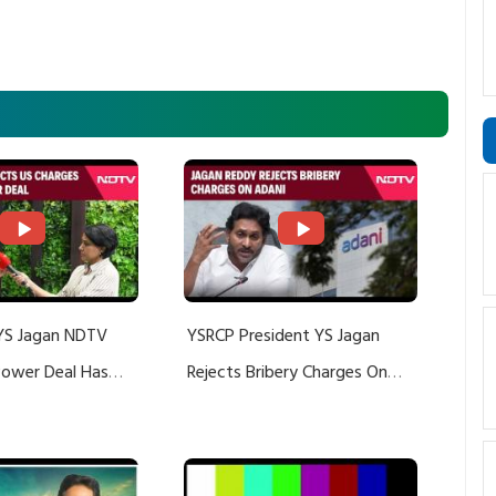
YS Jagan NDTV
YSRCP President YS Jagan
 Power Deal Has
Rejects Bribery Charges On
Do With Adani: YS
Adani, Threatens Defamation
ts US Charges
Suit Against Media Groups