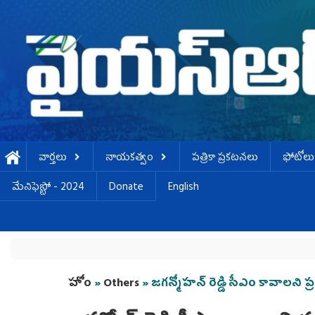
Skip to main content
వార్తలు
నాయకత్వం
పత్రికా ప్రకటనలు
ఫోటోలు
మేనిఫెస్టో - 2024
Donate
English
You are here
హోం
»
Others
» జగన్మోహన్ రెడ్డి సీఎం కావాలని ప్