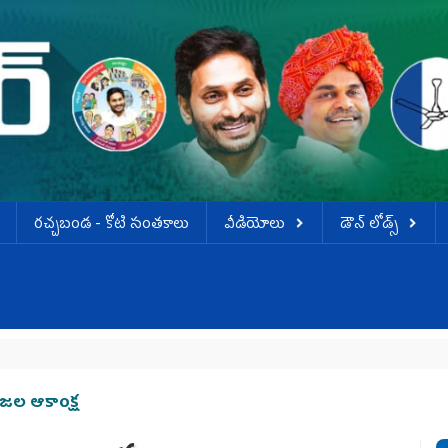
ర‌చ్చ‌బండ‌ - కోటి సంత‌కాలు
వీడియోలు
డౌన్ లోడ్స్
రజల ఆకాంక్ష