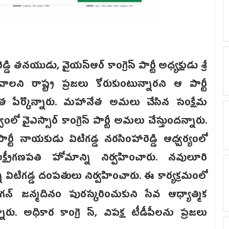
తనయుడు, వైయస్ఆర్ కాంగ్రెస్ పార్టీ అధ్యక్షుడు శ్రీ
ాలని రాష్ట్ర ప్రజలు కోరుకుంటున్నారని ఆ పార్టీ
 పేర్కొన్నారు. మహానేత అమలు చేసిన సంక్షేమ
 వైఎస్సార్ కాంగ్రెస్ పార్టీ అమలు చేస్తుందన్నారు.
ర్టీ నాయకుడు ఏటిగడ్డ నరసింహారెడ్డి ఆధ్వర్యంలో
లక్ష్మీగణపతి హోమాన్ని నిర్వహించారు. నవులూరి
ి ఏటిగడ్డ దంపతులు నిర్వహించారు. ఈ కార్యక్రమంలో
న్ జన్మదినం పురస్కరించుకుని సేవ ఆధ్యాత్మిక
. అధికార కాంగ్రె స్, విపక్ష టీడీపీలను ప్రజలు