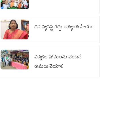
దిశ వ్యవస్థ రద్దు అత్యంత హేయం
ఎన్నికల హామీలను వెంటనే
అమలు చేయాలి