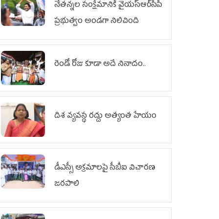
నేతన్నల సంక్షేమానికి వైయ‌స్ఆర్‌సీపీ
ప్రభుత్వం అండగా నిలిచింది
రెండో రోజు కూడా అదే నినాదం..
దిశ వ్యవస్థ రద్దు అత్యంత హేయం
డీఎస్సీ అక్రమాలపై సీబీఐ విచారణ
జరపాలి