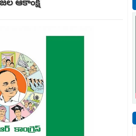
్రజల ఆకాంక్ష