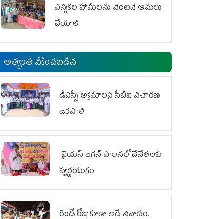
ఎన్నికల హామీలను వెంటనే అమలు
చేయాలి
అత్యంత వీక్షించబడిన
డీఎస్సీ అక్రమాలపై సీబీఐ విచారణ
జరపాలి
వైయ‌స్ జగన్ పాలనలో చేనేతలకు
స్వర్ణయుగం
రెండో రోజు కూడా అదే నినాదం..