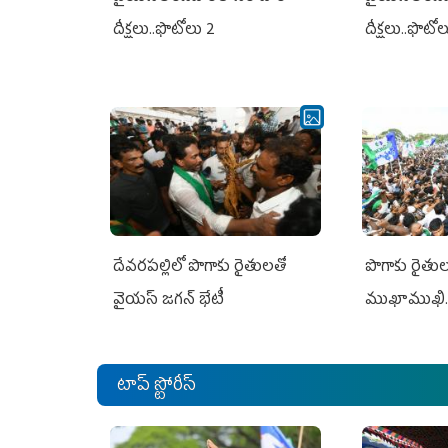
దీక్షలు..ఫొటోలు 2
దీక్షలు..ఫొటో
దేవరపల్లిలో పొగాకు రైతులతో
పొగాకు రైతుల‌
వైయస్ జగన్ భేటీ
ముఖాముఖి.
టాప్ స్టోరీస్