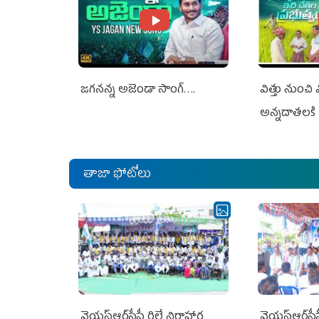
జగనన్న అజెండా సాంగ్….
విత్తు నుంచి
అన్నదాతలకి 
తాజా ఫోటోలు
వైయ‌స్ఆర్‌సీపీ రిలే నిరాహార
వైయ‌స్ఆర్‌సీ