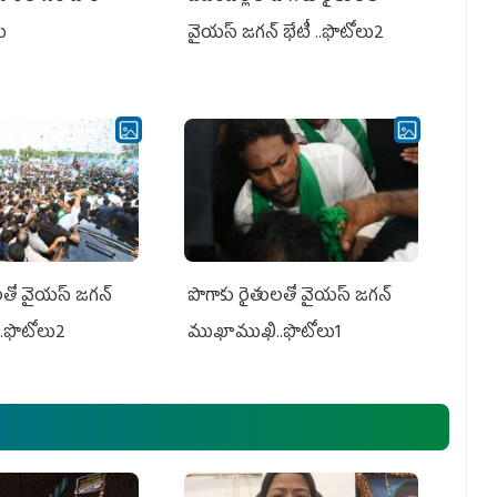
లు
వైయస్ జగన్ భేటీ ..ఫొటోలు2
తో వైయ‌స్ జ‌గ‌న్
పొగాకు రైతుల‌తో వైయ‌స్ జ‌గ‌న్
.ఫొటోలు2
ముఖాముఖి..ఫొటోలు1