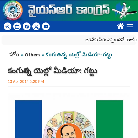
Skip to main content
????
జగన్‌కు పేరు వస్తుందనే రాజకీయ కక్షతో దిశ
You are here
హోం
»
Others
» కంగుతిన్న యెల్లో మీడియా: గట్టు
కంగుతిన్న యెల్లో మీడియా: గట్టు
13 Apr 2014 5:20 PM