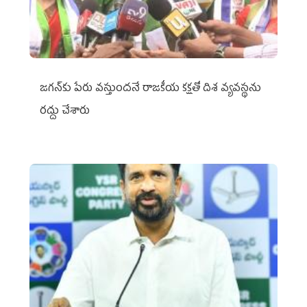
జగన్‌కు పేరు వస్తుందనే రాజకీయ కక్షతో దిశ వ్య‌వ‌స్థ‌ను
రద్దు చేశారు