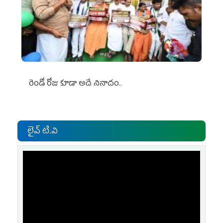
రెండో రోజు కూడా అదే నినాదం..
లైవ్ టి.వి