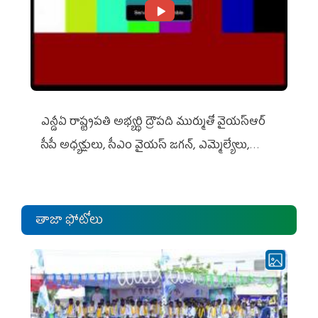
ఎన్డీఏ రాష్ట్ర‌ప‌తి అభ్య‌ర్థి ద్రౌప‌ది ముర్ముతో వైయ‌స్ఆర్
సీపీ అధ్య‌క్షులు, సీఎం వైయ‌స్ జ‌గ‌న్, ఎమ్మెల్యేలు,
ఎంపీల స‌మావేశం
తాజా ఫోటోలు