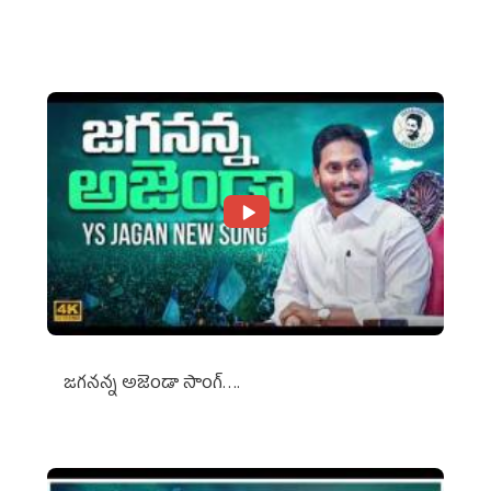
Against Media Groups
జగనన్న అజెండా సాంగ్….