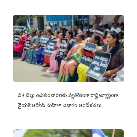
దిశ బిల్లు ఉపసంహరణకు వ్యతిరేకంగా రాష్ట్రవ్యాప్తంగా
వైయ‌స్ఆర్‌సీపీ మహిళా విభాగం ఆందోళనలు