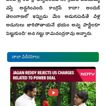
వరద ప్రాంతాల్లో పర్యటించడానికి శ్రీమతి విజయమ్మ
వస్తే అడ్డగించింది కాంగ్రెస్ కాదా? అందుకే
తెలంగాణలో ఇప్పుడు మేం అడుగుపెడితే వీళ్ల
అడుగులు జారిపోతాయనే భయం అన్ని పార్టీలకూ
పట్టుకుంది’ అని‌ గట్టు రామచంద్రరావు అన్నారు.
తాజా వీడియోలు