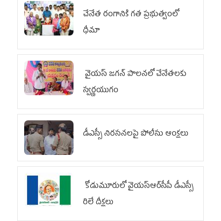
చేనేత రంగానికి గత ప్రభుత్వంలో
ధీమా
వైయ‌స్ జగన్ పాలనలో చేనేతలకు
స్వర్ణయుగం
డీఎస్సీ నిరసనలపై పోలీసు ఆంక్షలు
కోడుమూరులో వైయ‌స్ఆర్‌సీపీ డీఎస్సీ
రిలే దీక్షలు