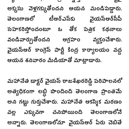
అక్కసు వెళ్లగక్కుతోందని‌ ఆయన మండిపడ్డారు.
తెలంగాణలో టీఆర్‌ఎస్‌కు వైయస్ఆర్‌సీపీ
సహకరిస్తోందంటూ ఓ తోక పత్రిక కథనాలు
వండివార్చుతోందని ఆగ్రహం వ్యక్తంచేశారు.
వైయస్ఆర్‌ కాంగ్రెస్ పార్టీ కేంద్ర కార్యాలయం వద్ద‌
ఆయన శనివారం మీడియాతో మాట్లాడారు.
మహానేత డాక్టర్‌ వైయస్ రాజశేఖరరెడ్డి పరిపాలనలో
అత్యధికంగా లబ్ధి‌ పొందింది తెలంగాణ ప్రాంతమే
అని గట్టు గుర్తుచేశారు. మహానేత ఆకస్మిక మరణం
వల్ల ఎక్కువగా చనిపోయింది తెలంగాణలోనే
అన్నారు. తెలంగాణలోనూ వైయస్ఆర్ పేరు చెబితే