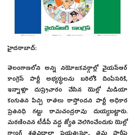
హైదరాబాద్:
తెలంగాణలోని అన్ని నియోజకవర్గాల్లో వైయస్ఆర్‌
కాంగ్రెస్‌ పార్టీ అభ్యర్థులను బరిలోకి దింపేసరికి,
ఇన్నాళ్లూ దుష్ర్పచారం చేసిన యెల్లో మీడియా
కంగుతిని పిచ్చి రాతలు రాస్తోందని పార్టీ అధికార
ప్రతినిధి గట్టు రామచంద్రరావు దుయ్యబట్టారు.
మరణించిన టీడీపీ వద్ద జ్యోతి వెలిగించేందుకు యెల్లో
గ్యాంగ్ శతవిధాలా ప్రయత్నిస్తూ.. తమ పార్టీపై