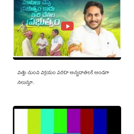
విత్తు నుంచి విక్రయం వరకూ అన్నదాతలకి అండగా
నిలుస్తూ..