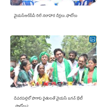
వైయ‌స్ఆర్‌సీపీ రిలే నిరాహార దీక్షలు..ఫొటోలు
దేవరపల్లిలో పొగాకు రైతులతో వైయస్ జగన్ భేటీ
..ఫొటోలు2