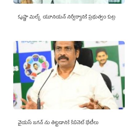
కృష్ణా మిల్క్‌ యూనియన్‌ నిర్వీర్యానికి ప్రభుత్వం కుట్ర
వైయ‌స్ జగన్‌ ను తిట్టడానికే కేబినెట్‌ భేటీలు