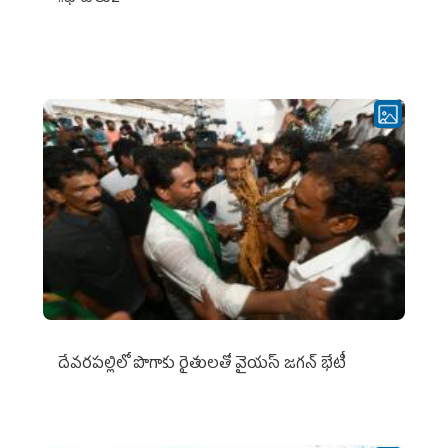
దేవరపల్లిలో పొగాకు రైతులతో వైయస్ జగన్ భేటీ