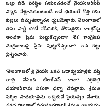
ఓట్లు పడే పరిస్థితి కనిపించడంతో వై‌యస్ఆర్‌సీపీ
ఎక్కడ వేళ్లూనుకుంటుందో అనే భయంతో కొత్త రకం
కుట్రలు పన్నుతున్నారని ధ్వజమెత్తారు. తెలంగాణలో
తమ పార్టీ పోటీ చేసేసరికి, తోకపత్రికకు కాంగ్రెస్‌పై
అంతగా ప్రేమ పుట్టుకొచ్చిందా? లేక కాంగ్రెస్‌కు
చంద్రబాబుపై ప్రేమ పుట్టుకొచ్చిందా? అని గట్టు
ప్రశ్నించారు.
‘తెలంగాణలో శ్రీ వైయస్ జగ‌న్ ఓదార్పుయాత్ర‌కు వస్తే
రాళ్లు వేసింది టీఆర్‌ఎస్ కాదా? ఎర్రబెల్లి
దయాక‌ర్‌రావు ఏకంగా ధర్నా చేపట్టారు. శ్రీమతి
షర్మిల పాదయాత్రను అడ్డుకునే ప్రయత్నం చేశారు.