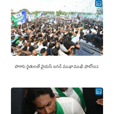
పొగాకు రైతుల‌తో వైయ‌స్ జ‌గ‌న్ ముఖాముఖి..ఫొటోలు2