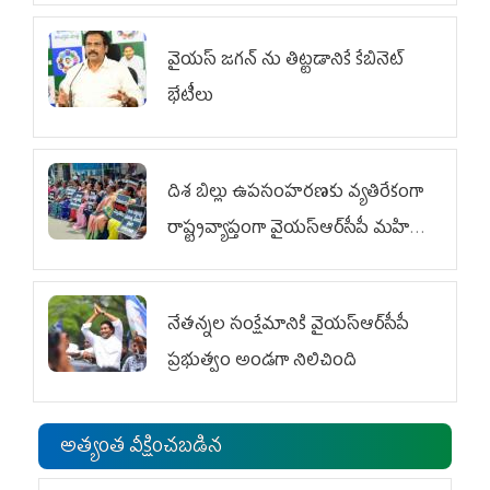
వైయ‌స్ జగన్‌ ను తిట్టడానికే కేబినెట్‌
భేటీలు
దిశ బిల్లు ఉపసంహరణకు వ్యతిరేకంగా
రాష్ట్రవ్యాప్తంగా వైయ‌స్ఆర్‌సీపీ మహిళా
విభాగం ఆందోళనలు
నేతన్నల సంక్షేమానికి వైయ‌స్ఆర్‌సీపీ
ప్రభుత్వం అండగా నిలిచింది
అత్యంత వీక్షించబడిన