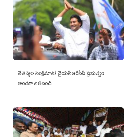
నేతన్నల సంక్షేమానికి వైయ‌స్ఆర్‌సీపీ ప్రభుత్వం
అండగా నిలిచింది