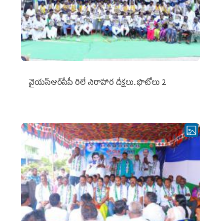
వైయ‌స్ఆర్‌సీపీ రిలే నిరాహార దీక్షలు..ఫొటోలు 2