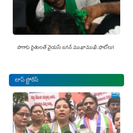
పొగాకు రైతుల‌తో వైయ‌స్ జ‌గ‌న్ ముఖాముఖి..ఫొటోలు1
టాప్ స్టోరీస్