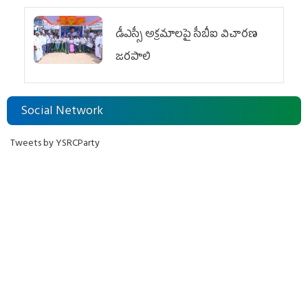
డీఎస్సీ అక్రమాలపై సీబీఐ విచారణ
జరపాలి
Social Network
Tweets by YSRCParty