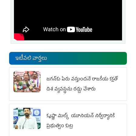
ఇటీవలి వార్తలు
జగన్‌కు పేరు వస్తుందనే రాజకీయ కక్షతో
దిశ వ్య‌వ‌స్థ‌ను రద్దు చేశారు
కృష్ణా మిల్క్‌ యూనియన్‌ నిర్వీర్యానికి
ప్రభుత్వం కుట్ర