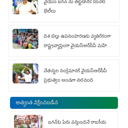
వైయ‌స్ జగన్‌ ను తిట్టడానికే కేబినెట్‌
భేటీలు
దిశ బిల్లు ఉపసంహరణకు వ్యతిరేకంగా
రాష్ట్రవ్యాప్తంగా వైయ‌స్ఆర్‌సీపీ మహిళా
విభాగం ఆందోళనలు
నేతన్నల సంక్షేమానికి వైయ‌స్ఆర్‌సీపీ
ప్రభుత్వం అండగా నిలిచింది
అత్యంత వీక్షించబడిన
జగన్‌కు పేరు వస్తుందనే రాజకీయ