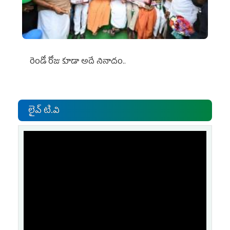
రెండో రోజు కూడా అదే నినాదం..
లైవ్ టి.వి