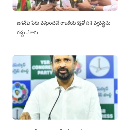
జగన్‌కు పేరు వస్తుందనే రాజకీయ కక్షతో దిశ వ్య‌వ‌స్థ‌ను
రద్దు చేశారు