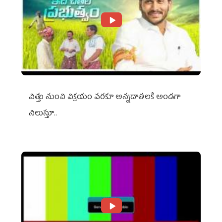
విత్తు నుంచి విక్రయం వరకూ అన్నదాతలకి అండగా
నిలుస్తూ..