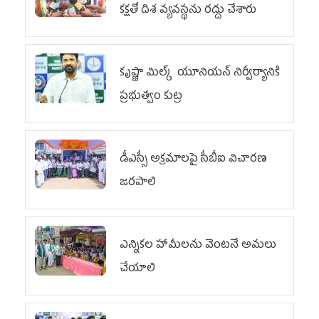
కక్షతో దిశ వ్య‌వ‌స్థ‌ను రద్దు చేశారు
కృష్ణా మిల్క్‌ యూనియన్‌ నిర్వీర్యానికి
ప్రభుత్వం కుట్ర
డీఎస్సీ అక్రమాలపై సీబీఐ విచారణ
జరపాలి
ఎన్నికల హామీలను వెంటనే అమలు
చేయాలి