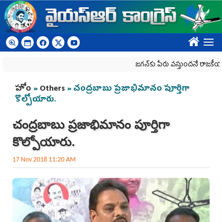
Skip to main content
????
జగన్‌కు పేరు వస్తుందనే రాజకీయ కక్షతో దిశ 
You are here
హోం
»
Others
» చంద్రబాబు ప్రజాభిమానం పూర్తిగా
కొల్పోయారు.
చంద్రబాబు ప్రజాభిమానం పూర్తిగా
కొల్పోయారు.
17 Nov 2018 11:20 AM