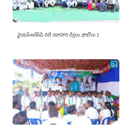
వైయ‌స్ఆర్‌సీపీ రిలే నిరాహార దీక్షలు..ఫొటోలు 2