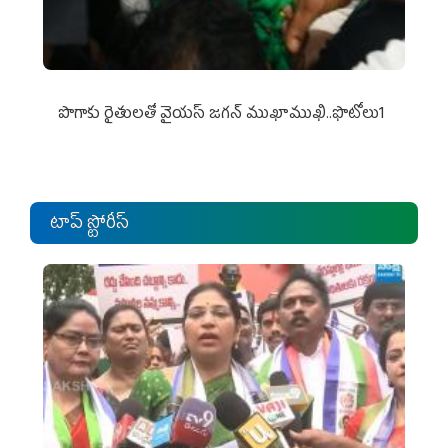
పొగాకు రైతుల‌తో వైయ‌స్ జ‌గ‌న్ ముఖాముఖి..ఫొటోలు1
టాప్ స్టోరీస్