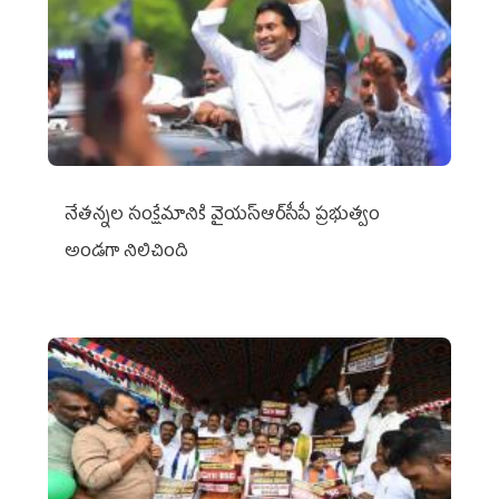
నేతన్నల సంక్షేమానికి వైయ‌స్ఆర్‌సీపీ ప్రభుత్వం
అండగా నిలిచింది