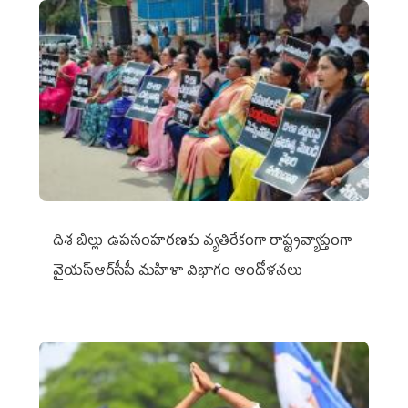
దిశ బిల్లు ఉపసంహరణకు వ్యతిరేకంగా రాష్ట్రవ్యాప్తంగా
వైయ‌స్ఆర్‌సీపీ మహిళా విభాగం ఆందోళనలు