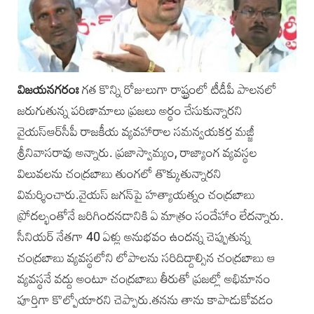
విజయనగరంః
గత కొన్ని రోజులుగా రాష్ట్రంలో టీడీపీ పాలనలో
జరుగుతున్న పరిణామాలు ప్రజలు అర్థం చేసుకున్నారని
వైయస్‌ఆర్‌సీపీ రాజకీయ వ్యవహారాల సమన్వయకర్త మజ్జీ
శ్రీనివాసరావు అన్నారు. ప్రజాస్వామ్యం, రాజ్యాంగ వ్యవస్థల
విలువలను చంద్రబాబు తుంగలో తొక్కుతున్నారని
విమర్శించారు.వైయస్‌ జగన్‌పై హత్యాయత్నం చంద్రబాబు
ప్రోదల్భంతోనే జరిగిందనడానికి ఏ మాత్రం సందేహాం లేదన్నారు.
సీనియర్‌ నేతగా 40 ఏళ్లు అనుభవం ఉందన్న చెప్పుతున్న
చంద్రబాబు వ్యవస్థలోని లోపాలను సరిదిద్దాల్సిన చంద్రబాబు ఆ
వ్యవస్థనే వద్దు అంటూ చంద్రబాబు తీరుతో ప్రజల్లో అభిమానం
పూర్తిగా కొల్పోయారని చెప్పారు.తనను తాను కాపాడుకోవడం