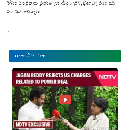
కోసం చంద్రబాబు ప్రయత్నాలు చేస్తున్నారని, ప్రజాస్వామ్యం ఇది
మంచిది కాదన్నారు.
,
తాజా వీడియోలు