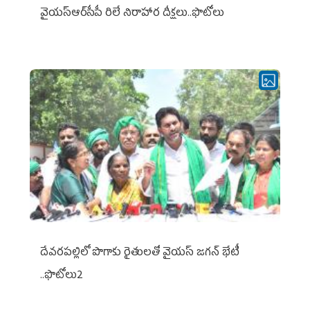
వైయ‌స్ఆర్‌సీపీ రిలే నిరాహార దీక్షలు..ఫొటోలు
దేవరపల్లిలో పొగాకు రైతులతో వైయస్ జగన్ భేటీ
..ఫొటోలు2