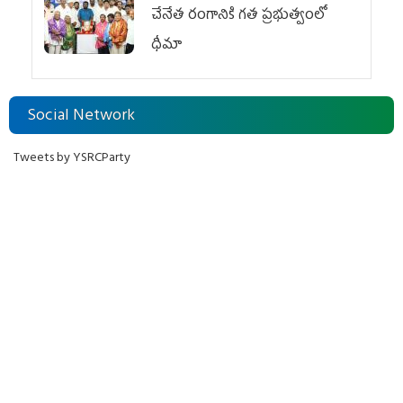
చేనేత రంగానికి గత ప్రభుత్వంలో
ధీమా
Social Network
Tweets by YSRCParty