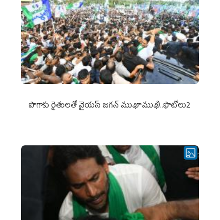
పొగాకు రైతుల‌తో వైయ‌స్ జ‌గ‌న్ ముఖాముఖి..ఫొటోలు2