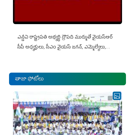
ఎన్డీఏ రాష్ట్ర‌ప‌తి అభ్య‌ర్థి ద్రౌప‌ది ముర్ముతో వైయ‌స్ఆర్
సీపీ అధ్య‌క్షులు, సీఎం వైయ‌స్ జ‌గ‌న్, ఎమ్మెల్యేలు,
ఎంపీల స‌మావేశం
తాజా ఫోటోలు