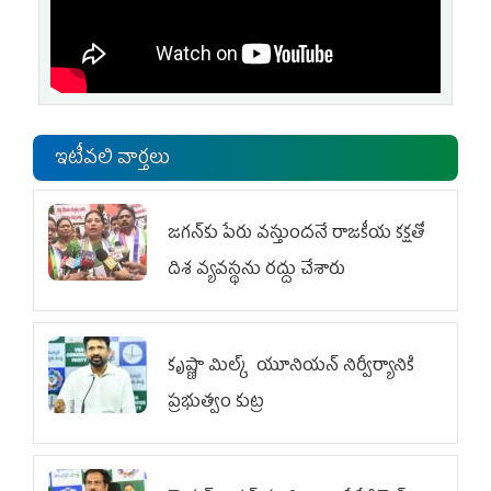
ఇటీవలి వార్తలు
జగన్‌కు పేరు వస్తుందనే రాజకీయ కక్షతో
దిశ వ్య‌వ‌స్థ‌ను రద్దు చేశారు
కృష్ణా మిల్క్‌ యూనియన్‌ నిర్వీర్యానికి
ప్రభుత్వం కుట్ర