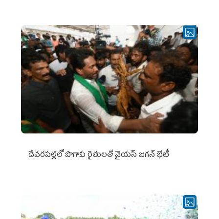
దేవరపల్లిలో పొగాకు రైతులతో వైయస్ జగన్ భేటీ