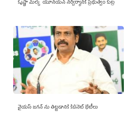
కృష్ణా మిల్క్‌ యూనియన్‌ నిర్వీర్యానికి ప్రభుత్వం కుట్ర
వైయ‌స్ జగన్‌ ను తిట్టడానికే కేబినెట్‌ భేటీలు