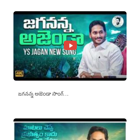
జగనన్న అజెండా సాంగ్….