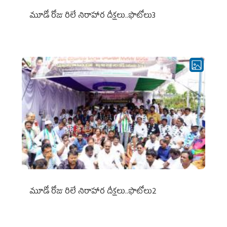
మూడో రోజు రిలే నిరాహార దీక్షలు..ఫొటోలు3
మూడో రోజు రిలే నిరాహార దీక్షలు..ఫొటోలు2