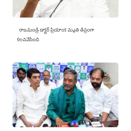
రాజమండ్రి డాక్టర్‌ ప్రియాంక మృతి తీవ్రంగా
కలచివేసింది