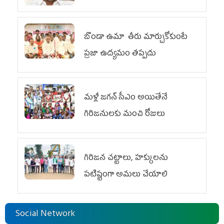
బొండా ఉమా తీరు మార్చుకోకుంటే
ప్రజా ఉద్యమం తప్పదు
మళ్లీ జగన్ సీఎం అయితేనే
గిరిజనులకు మంచి రోజులు
గిరిజన చట్టాలు, హక్కులను
పటిష్టంగా అమలు చేయాలి
Social Network