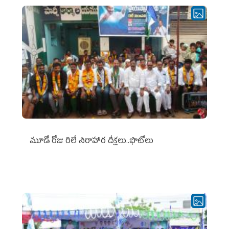
మూడో రోజు రిలే నిరాహార దీక్షలు..ఫొటోలు