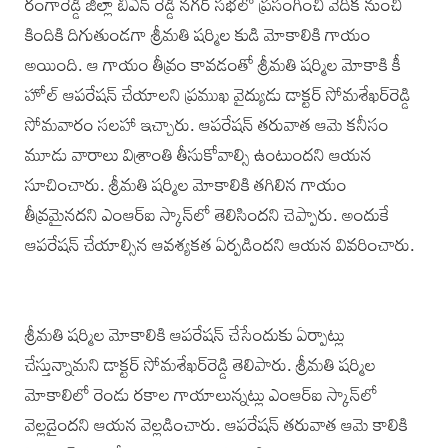
రంగారెడ్డి జిల్లా బిఎన్‌ రెడ్డి నగర్‌ సభలో ప్రసంగించి వేదిక నుంచి
కిందికి దిగుతుండగా శ్రీమతి షర్మిల కుడి మోకాలికి గాయం
అయింది. ఆ గాయం తీవ్రం కావడంతో శ్రీమతి షర్మిల మోకాకి కీ
హోల్‌ ఆపరేషన్‌ చేయాలని ప్రముఖ వైద్యుడు డాక్టర్‌ సోమశేఖర్‌రెడ్డి
సోమవారం సలహా ఇచ్చారు. ఆపరేషన్‌ తరువాత ఆమె కనీసం
మూడు వారాలు విశ్రాంతి తీసుకోవాల్సి ఉంటుందని ఆయన
సూచించారు. శ్రీమతి షర్మిల మోకాలికి తగిలిన గాయం
తీవ్రమైనదని ఎంఆర్‌ఐ స్కాన్‌లో తెలిసిందని చెప్పారు. అందుకే
ఆపరేషన్‌ చేయాల్సిన ఆవశ్యకత ఏర్పడిందని ఆయన వివరించారు.
శ్రీమతి షర్మిల మోకాలికి ఆపరేషన్‌ చేసేందుకు ఏర్పాట్లు
చేస్తున్నామని డాక్టర్‌ సోమశేఖర్‌రెడ్డి తెలిపారు. శ్రీమతి షర్మిల
మోకాలిలో రెండు రకాల గాయాలున్నట్లు ఎంఆర్‌ఐ స్కాన్‌లో
వెల్లడైందని ఆయన వెల్లడించారు. ఆపరేషన్‌ తరువాత ఆమె కాలికి