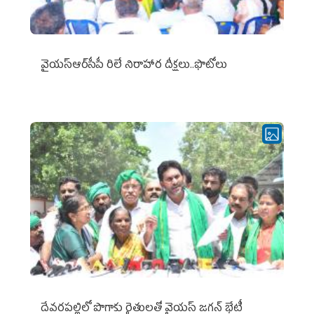
వైయ‌స్ఆర్‌సీపీ రిలే నిరాహార దీక్షలు..ఫొటోలు
దేవరపల్లిలో పొగాకు రైతులతో వైయస్ జగన్ భేటీ