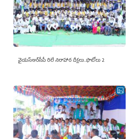
వైయ‌స్ఆర్‌సీపీ రిలే నిరాహార దీక్షలు..ఫొటోలు 2