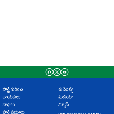
పార్టీ గురించి
ఈవెంట్స్
నాయకులు
మీడియా
సాధకం
న్యూస్
పార్టీ సభ్యులు