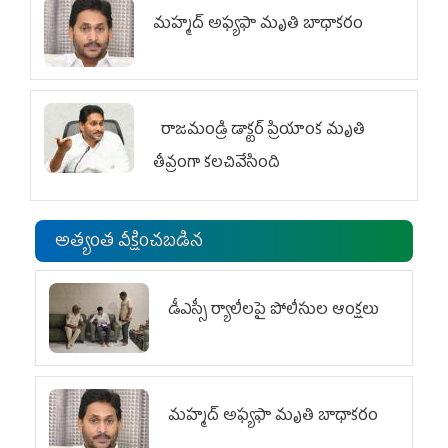
మహ్మద్‌ అఫ్యఫా మృతి బాధాకరం
రాజమండ్రి డాక్టర్‌ ప్రియాంక మృతి
తీవ్రంగా కలచివేసింది
అత్యంత వీక్షించబడిన
డీఎస్సీ ర్యాలీలపై పోలీసుల ఆంక్షలు
మహ్మద్‌ అఫ్యఫా మృతి బాధాకరం