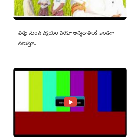
విత్తు నుంచి విక్రయం వరకూ అన్నదాతలకి అండగా
నిలుస్తూ..