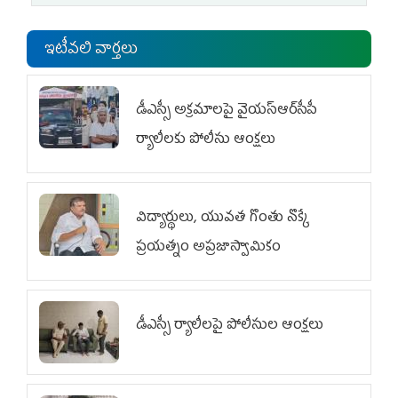
ఇటీవలి వార్తలు
డీఎస్సీ అక్రమాలపై వైయ‌స్ఆర్‌సీపీ
ర్యాలీలకు పోలీసు ఆంక్షలు
విద్యార్థులు, యువత గొంతు నొక్కే
ప్రయత్నం అప్రజాస్వామికం
డీఎస్సీ ర్యాలీలపై పోలీసుల ఆంక్షలు