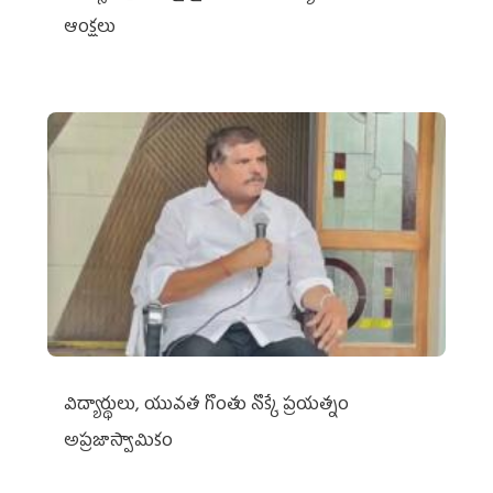
ఆంక్షలు
విద్యార్థులు, యువత గొంతు నొక్కే ప్రయత్నం
అప్రజాస్వామికం