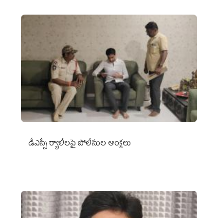
డీఎస్సీ ర్యాలీలపై పోలీసుల ఆంక్షలు