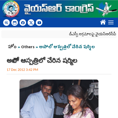
Skip to main content
????
డీఎస్సీ అక్రమాలపై వైయ‌స్ఆర్‌సీపీ ర్యాలీలక
You are here
హోం
»
Others
» అపోలో ఆస్పత్రిలో చేరిన షర్మిల
అపోలో ఆస్పత్రిలో చేరిన షర్మిల
17 Dec 2012 3:42 PM