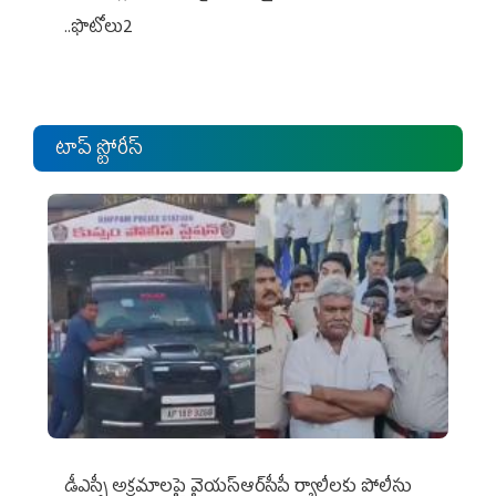
..ఫొటోలు2
టాప్ స్టోరీస్
డీఎస్సీ అక్రమాలపై వైయ‌స్ఆర్‌సీపీ ర్యాలీలకు పోలీసు