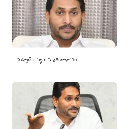
మహ్మద్‌ అఫ్యఫా మృతి బాధాకరం