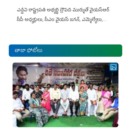
ఎన్డీఏ రాష్ట్ర‌ప‌తి అభ్య‌ర్థి ద్రౌప‌ది ముర్ముతో వైయ‌స్ఆర్
సీపీ అధ్య‌క్షులు, సీఎం వైయ‌స్ జ‌గ‌న్, ఎమ్మెల్యేలు,
ఎంపీల స‌మావేశం
తాజా ఫోటోలు