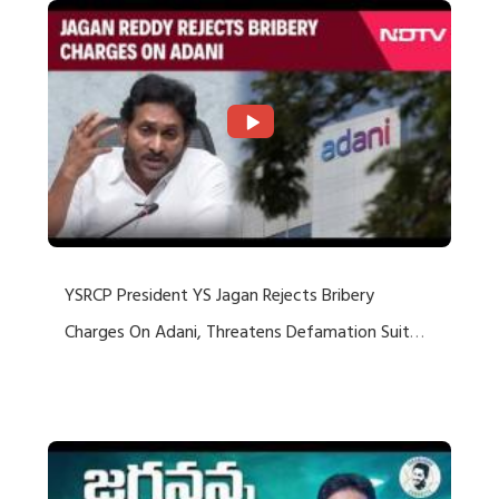
YSRCP President YS Jagan Rejects Bribery
Charges On Adani, Threatens Defamation Suit
Against Media Groups