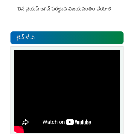
13న వైయస్‌ జగన్‌ పర్యటన విజయవంతం చేయాలి
లైవ్ టి.వి