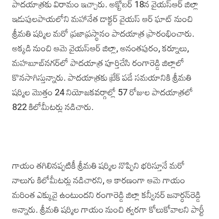
పాదయాత్రకు విరామం ఇచ్చారు. అక్టోబర్‌ 18న వైయస్‌ఆర్‌ జిల్లా
ఇడుపులపాయలోని మహానేత డాక్టర్‌ వైయస్‌ ఆర్‌ ఘాట్‌ నుంచి
శ్రీమతి షర్మిల మరో ప్రజాప్రస్థానం పాదయాత్ర ప్రారంభించారు.
అక్కడి నుంచి ఆమె వైయస్‌ఆర్‌ జిల్లా, అనంతపురం, కర్నూలు,
మహబూబ్‌నగర్‌లో పాదయాత్ర పూర్తిచేసి రంగారెడ్డి జిల్లాలో
కొనసాగిస్తున్నారు. పాదయాత్రకు బ్రేక్‌ పడే సమయానికి శ్రీమతి
షర్మిల మొత్తం 24 నియోజకవర్గాల్లో 57 రోజుల పాదయాత్రలో
822 కిలోమీటర్లు నడిచారు.
గాయం తగిలినప్పటికీ శ్రీమతి షర్మిల నొప్పిని భరిస్తూనే మరో
నాలుగు కిలోమీటర్లు నడిచారని, ఆ కారణంగా ఆమె గాయం
మరింత ఎక్కువై ఉంటుందని రంగారెడ్డి జిల్లా కన్వీనర్‌ జనార్ధన్‌రెడ్డి
అన్నారు. శ్రీమతి షర్మిల గాయం నుంచి త్వరగా కోలుకోవాలని పార్టీ