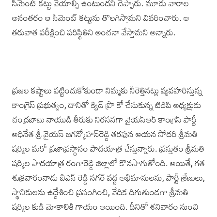
సిమెంట్‌ కట్టు వేయాల్సి ఉంటుందని చెప్పారు. మూడు వారాల
అనంతరం ఆ సిమెంట్‌ కట్టును తొలగిస్తామని వివరించారు. ఆ
తరువాత పరీక్షించి పరిస్థితిని అంచనా వేస్తామని అన్నారు.
ప్రజల కష్టాలు పట్టించుకోకుండా నిమ్మకు నీరెత్తినట్లు వ్యవహరిస్తున్న
కాంగ్రెస్‌ ప్రభుత్వం, దానితో క్విడ్‌ ప్రొ కో చేసుకున్న టిడిపి అధ్యక్షుడు
చంద్రబాబు నాయుడి తీరుకు నిరసనగా వైయస్‌ఆర్‌ కాంగ్రెస్‌ పార్టీ
అధినేత శ్రీ వైయస్‌ జగన్మోహన్‌రెడ్డి తరఫున ఆయన సోదరి శ్రీమతి
షర్మిల మరో ప్రజాప్రస్థానం పాదయాత్ర చేస్తున్నారు. ప్రస్తుతం శ్రీమతి
షర్మిల పాదయాత్ర రంగారెడ్డి జిల్లాలో కొనసాగుతోంది. అయితే, గత
శుక్రవారంనాడు బిఎన్‌ రెడ్డి నగర్‌ వద్ద అభిమానులను, పార్టీ శ్రేణులు,
స్థానికులను ఉద్దేశించి ప్రసంగించి, వేదిక దిగుతుండగా శ్రీమతి
షర్మిల కుడి మోకాలికి గాయం అయింది. దీనితో శనివారం నుంచి