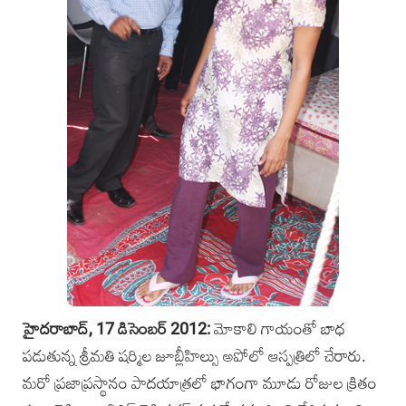
హైదరాబాద్‌, 17 డిసెంబర్‌ 2012:
మోకాలి గాయంతో బాధ
పడుతున్న శ్రీమతి షర్మిల జూబ్లీహిల్సు అపోలో ఆస్పత్రిలో చేరారు.
మరో ప్రజాప్రస్థానం పాదయాత్రలో భాగంగా మూడు రోజుల క్రితం