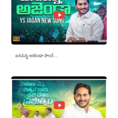
జగనన్న అజెండా సాంగ్….