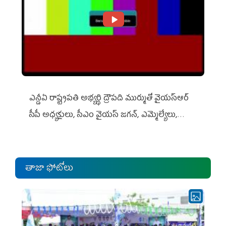
ఎన్డీఏ రాష్ట్ర‌ప‌తి అభ్య‌ర్థి ద్రౌప‌ది ముర్ముతో వైయ‌స్ఆర్
సీపీ అధ్య‌క్షులు, సీఎం వైయ‌స్ జ‌గ‌న్, ఎమ్మెల్యేలు,
ఎంపీల స‌మావేశం
తాజా ఫోటోలు