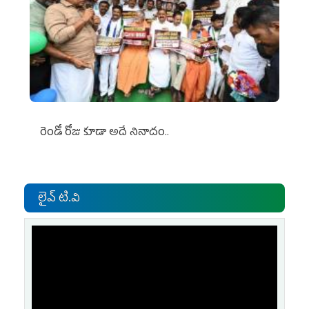
రెండో రోజు కూడా అదే నినాదం..
లైవ్ టి.వి