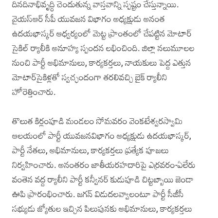
దినదినాభివృద్ధి చెందుతున్న వాస్తవాన్ని స్పష్టం చేస్తున్నాయి.
వైయస్ఆర్ సీపీ యువజన విభాగం అధ్యక్షుడు అనంత
ఉదయభాస్కర్ ఆధ్వర్యంలో మెట్ట ప్రాంతంలో చేపట్టిన మోటార్‌
సైకిల్ ర్యాలీకి అనూహ్య స్పందన లభించింది. జిల్లా నలుమూలల
నుంచి పార్టీ అభిమానులు, కార్యకర్తలు, నాయకులు పెద్ద ఎత్తున
మోటార్‌సైకిళ్లతో స్వచ్ఛందంగా తరలివచ్చి బైక్‌ ర్యాలీని
హోరెత్తించారు.
తొలుత కిర్లంపూడి మండలం సోమవరం వెంకటేశ్వరస్వామి
ఆలయంలో పార్టీ యువజనవిభాగం అధ్యక్షుడు ఉదయభాస్కర్,
పార్టీ నేతలు, అభిమానులు, కార్యకర్తలు ప్రత్యేక పూజలు
నిర్వహించారు. అనంతరం జాతీయరహదారిపై ఎర్రవరం-ఏలేరు
వంతెన వద్ద ర్యాలీని పార్టీ కన్వీనర్ కుడుపూడి చిట్టబ్బాయి జెండా
ఊపి ప్రారంభించారు. జగన్ విడుదలవ్వాలంటూ పార్టీ సీజీసీ
సభ్యుడు జ్యోతుల ఇచ్చిన పిలుపునకు అభిమానులు, కార్యకర్తలు