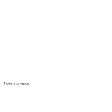
Tweets by ysjagan