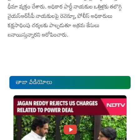
ధీమా వ్యక్తం చేశారు. అధికార పార్టీ నాయకుల ఒత్తిళ్లకు తలొగ్గి
వైయస్‌ఆర్‌సీపీ నాయకులపై రెవెన్యూ, పోలీస్ అధికారులు
కక్షసాధింపు చర్యలకు పాల్పడుతూ అక్రమ కేసులు
బనాయిస్తున్నారని ఆరోపించారు.
తాజా వీడియోలు