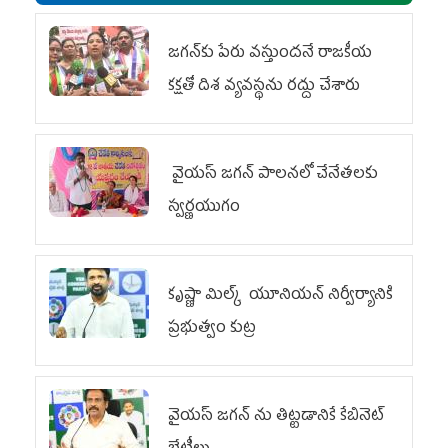
జగన్‌కు పేరు వస్తుందనే రాజకీయ
కక్షతో దిశ వ్య‌వ‌స్థ‌ను రద్దు చేశారు
వైయ‌స్ జగన్ పాలనలో చేనేతలకు
స్వర్ణయుగం
కృష్ణా మిల్క్‌ యూనియన్‌ నిర్వీర్యానికి
ప్రభుత్వం కుట్ర
వైయ‌స్ జగన్‌ ను తిట్టడానికే కేబినెట్‌