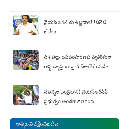
వైయ‌స్ జగన్‌ ను తిట్టడానికే కేబినెట్‌
భేటీలు
దిశ బిల్లు ఉపసంహరణకు వ్యతిరేకంగా
రాష్ట్రవ్యాప్తంగా వైయ‌స్ఆర్‌సీపీ మహిళా
విభాగం ఆందోళనలు
నేతన్నల సంక్షేమానికి వైయ‌స్ఆర్‌సీపీ
ప్రభుత్వం అండగా నిలిచింది
అత్యంత వీక్షించబడిన