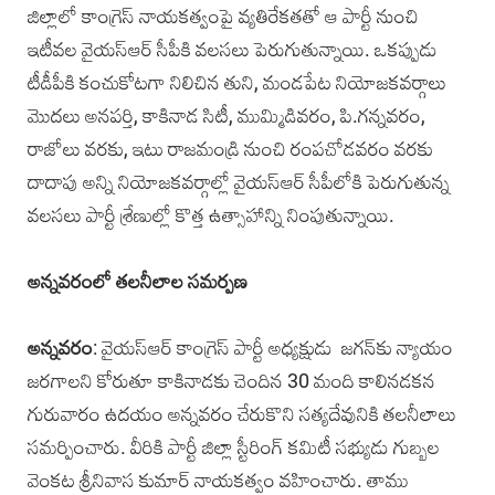
జిల్లాలో కాంగ్రెస్ నాయకత్వంపై వ్యతిరేకతతో ఆ పార్టీ నుంచి
ఇటీవల వైయస్ఆర్ సీపీకి వలసలు పెరుగుతున్నాయి. ఒకప్పుడు
టీడీపీకి కంచుకోటగా నిలిచిన తుని, మండపేట నియోజకవర్గాలు
మొదలు అనపర్తి, కాకినాడ సిటీ, ముమ్మిడివరం, పి.గన్నవరం,
రాజోలు వరకు, ఇటు రాజమండ్రి నుంచి రంపచోడవరం వరకు
దాదాపు అన్ని నియోజకవర్గాల్లో వైయస్ఆర్ సీపీలోకి పెరుగుతున్న
వలసలు పార్టీ శ్రేణుల్లో కొత్త ఉత్సాహాన్ని నింపుతున్నాయి.
అన్నవరంలో తలనీలాల సమర్పణ
అన్నవరం
: వైయస్ఆర్ కాంగ్రెస్ పార్టీ అధ్యక్షుడు జగన్‌కు న్యాయం
జరగాలని కోరుతూ కాకినాడకు చెందిన 30 మంది కాలినడకన
గురువారం ఉదయం అన్నవరం చేరుకొని సత్యదేవునికి తలనీలాలు
సమర్పించారు. వీరికి పార్టీ జిల్లా స్టీరింగ్ కమిటీ సభ్యుడు గుబ్బల
వెంకట శ్రీనివాస కుమార్ నాయకత్వం వహించారు. తాము