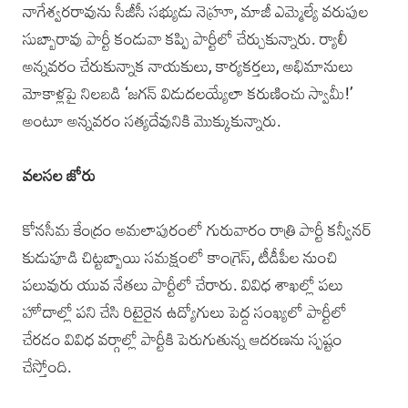
నాగేశ్వరరావును సీజీసీ సభ్యుడు నెహ్రూ, మాజీ ఎమ్మెల్యే వరుపుల
సుబ్బారావు పార్టీ కండువా కప్పి పార్టీలో చేర్చుకున్నారు. ర్యాలీ
అన్నవరం చేరుకున్నాక నాయకులు, కార్యకర్తలు, అభిమానులు
మోకాళ్లపై నిలబడి ‘జగన్ విడుదలయ్యేలా కరుణించు స్వామీ!’
అంటూ అన్నవరం సత్యదేవునికి మొక్కుకున్నారు.
వలసల జోరు
కోనసీమ కేంద్రం అమలాపురంలో గురువారం రాత్రి పార్టీ కన్వీనర్
కుడుపూడి చిట్టబ్బాయి సమక్షంలో కాంగ్రెస్, టీడీపీల నుంచి
పలువురు యువ నేతలు పార్టీలో చేరారు. వివిధ శాఖల్లో పలు
హోదాల్లో పని చేసి రిటైరైన ఉద్యోగులు పెద్ద సంఖ్యలో పార్టీలో
చేరడం వివిధ వర్గాల్లో పార్టీకి పెరుగుతున్న ఆదరణను స్పష్టం
చేస్తోంది.