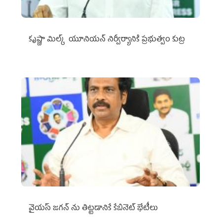
కృష్ణా మిల్క్‌ యూనియన్‌ నిర్వీర్యానికి ప్రభుత్వం కుట్ర
వైయ‌స్ జగన్‌ ను తిట్టడానికే కేబినెట్‌ భేటీలు