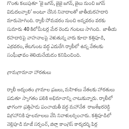
గొంతు కలుపుతూ ‘జై జగన్, జైజై జగన్, జైలు నుంచి జగన్
విడుదలవ్వాలి’ అంటూ చేసిన నినాదాలతో జాతీయరహదారి
మారుమోగింది. ర్యాలీ సోమవరం నుంచి అన్నవరం వరకు
సుమారు 40 కిలోమీటర్ల మేర రెండు గంటలు సాగింది. జాతీయ
రహదారిపై వాహనాలపై వెళుతున్న వారు కూడా కత్తిపూడి,
ఎర్రవరం, తేటగుంట వద్ద ఎదురేగి ర్యాలీలో ఉన్న నేతలకు
సంఘీభావం తెలియచేయడం కనిపించింది.
గ్రామగ్రామానా హారతులు
ర్యాలీ ఆద్యంతం గ్రామాల ప్రజలు, మహిళలు నేతలకు హారతులు
పడుతూ స్వాగతం పలికి అభిమానాన్ని చాటుకున్నారు. ర్యాలీలో
భాగంగా ప్రత్తిపాడు పంచాయతీ వద్ద మహానేత రాజశేఖరరెడ్డి
విగ్రహానికి పూలమాలలు వేసి నివాళులర్పించారు. కత్తిపూడిలో
నెల్లిపూడి మాజీ సర్పంచ్, జిల్లా కాంగ్రెస్ కార్యదర్శి పిర్ల