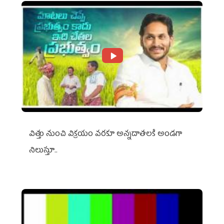
విత్తు నుంచి విక్రయం వరకూ అన్నదాతలకి అండగా
నిలుస్తూ..