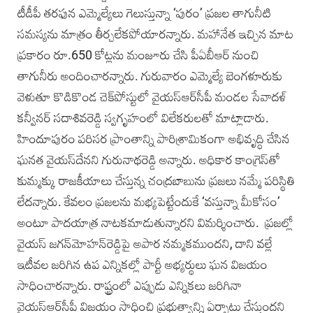
టీడీపీ తరఫున ఎమ్మెల్యేలు గెలుస్తున్నా ‘పురం’ ప్రజల తాగునీటి
సమస్యను మాత్రం తీర్చలేకపోయారన్నారు. మహానేత ఇచ్చిన మాట
ప్రకారం రూ.650 కోట్లను మంజూరు చేసి పీఏబీఆర్ నుంచి
తాగునీరు అందించారన్నారు. గురువారం ఎమ్మెల్యే బెంగళూరుకు
వెళుతూ కొడికొండ చెక్‌పోస్టులో వైయస్‌ఆర్‌సీపీ మండల సేవాదళ్
కన్వీనర్ సదాశివరెడ్డి స్వగృహంలో విలేకరులతో మాట్లాడారు.
హిందూపురం పరిసర ప్రాంతాన్ని పారిశ్రామికంగా అభివృద్ధి చేసిన
ఘనత వైయస్‌దేనని గురునాథరెడ్డి అన్నారు. అధికార కాంగ్రెస్‌తో
కుమ్మక్కు రాజకీయాలు చేస్తున్న చంద్రబాబును ప్రజలు నమ్మే పరిస్థితి
లేదన్నారు. కేవలం ప్రజలను మభ్యపెట్టేందుకే ‘వస్తున్నా మీకోసం’
అంటూ పాదయాత్ర నాటకమాడుతున్నారని విమర్శించారు. ప్రజల్లో
వైయస్ జగన్‌మోహన్‌రెడ్డిపై అపార నమ్మకముందని, దాని వల్లే
ఇటీవల జరిగిన ఉప ఎన్నికల్లో పార్టీ అభ్యర్థులు ఘన విజయం
సాధించారన్నారు. రాష్ట్రంలో ఎప్పుడు ఎన్నికలు జరిగినా
వైయస్‌ఆర్‌సీపీ విజయం సాధించి ప్రభుత్వాన్ని ఏర్పాటు చేస్తుందని