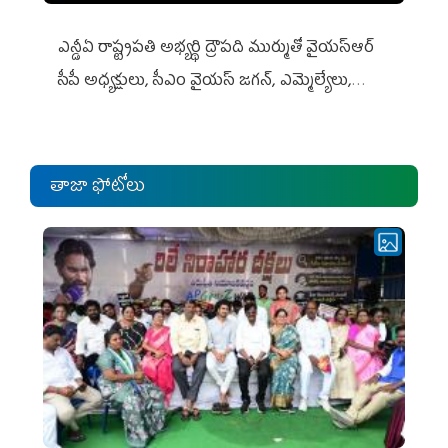
ఎన్డీఏ రాష్ట్ర‌ప‌తి అభ్య‌ర్థి ద్రౌప‌ది ముర్ముతో వైయ‌స్ఆర్
సీపీ అధ్య‌క్షులు, సీఎం వైయ‌స్ జ‌గ‌న్, ఎమ్మెల్యేలు,
ఎంపీల స‌మావేశం
తాజా ఫోటోలు