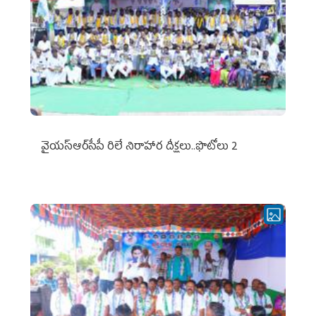
వైయ‌స్ఆర్‌సీపీ రిలే నిరాహార దీక్షలు..ఫొటోలు 2