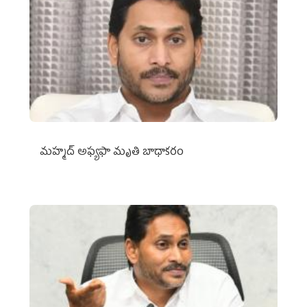
మహ్మద్‌ అఫ్యఫా మృతి బాధాకరం