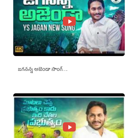
జగనన్న అజెండా సాంగ్….