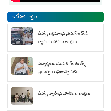
ఇటీవలి వార్తలు
డీఎస్సీ అక్రమాలపై వైయ‌స్ఆర్‌సీపీ
ర్యాలీలకు పోలీసు ఆంక్షలు
విద్యార్థులు, యువత గొంతు నొక్కే
ప్రయత్నం అప్రజాస్వామికం
డీఎస్సీ ర్యాలీలపై పోలీసుల ఆంక్షలు