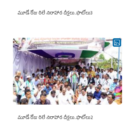
మూడో రోజు రిలే నిరాహార దీక్షలు..ఫొటోలు3
మూడో రోజు రిలే నిరాహార దీక్షలు..ఫొటోలు2