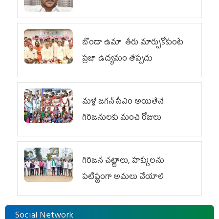
బొండా ఉమా తీరు మార్చుకోకుంటే
ప్రజా ఉద్యమం తప్పదు
మళ్లీ జగన్ సీఎం అయితేనే
గిరిజనులకు మంచి రోజులు
గిరిజన చట్టాలు, హక్కులను
పటిష్టంగా అమలు చేయాలి
Social Network