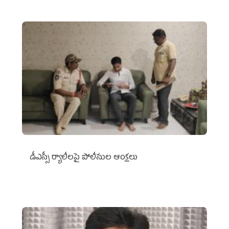
డీఎస్సీ ర్యాలీలపై పోలీసుల ఆంక్షలు