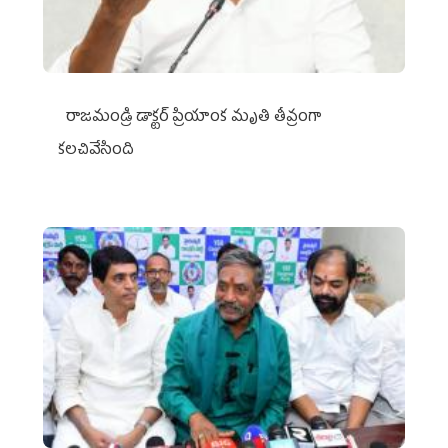
రాజమండ్రి డాక్టర్‌ ప్రియాంక మృతి తీవ్రంగా
కలచివేసింది