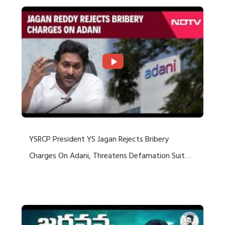
YSRCP President YS Jagan Rejects Bribery
Charges On Adani, Threatens Defamation Suit
Against Media Groups