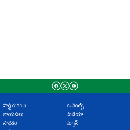
పార్టీ గురించి
ఈవెంట్స్
నాయకులు
మీడియా
సాధకం
న్యూస్