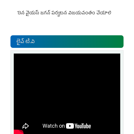
13న వైయస్‌ జగన్‌ పర్యటన విజయవంతం చేయాలి
లైవ్ టి.వి