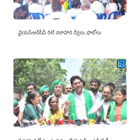
వైయ‌స్ఆర్‌సీపీ రిలే నిరాహార దీక్షలు..ఫొటోలు