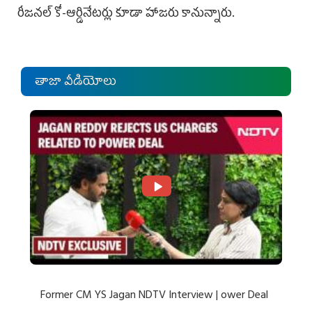
రీజనల్ కో-ఆర్డినేటర్లు కూడా హాజరు కానున్నారు.
తాజా వీడియోలు
Former CM YS Jagan NDTV Interview | ower Deal