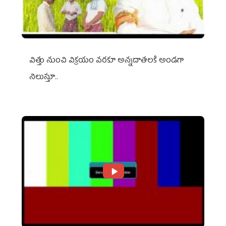
విత్తు నుంచి విక్రయం వరకూ అన్నదాతలకి అండగా
నిలుస్తూ..