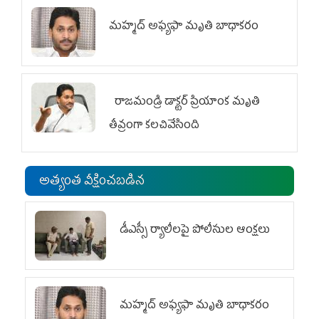
మహ్మద్‌ అఫ్యఫా మృతి బాధాకరం
రాజమండ్రి డాక్టర్‌ ప్రియాంక మృతి
తీవ్రంగా కలచివేసింది
అత్యంత వీక్షించబడిన
డీఎస్సీ ర్యాలీలపై పోలీసుల ఆంక్షలు
మహ్మద్‌ అఫ్యఫా మృతి బాధాకరం