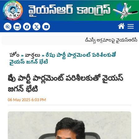
Skip to main content
????
డీఎస్సీ అక్రమాలపై వైయ‌స్ఆర్‌సీపీ ర్య
You are here
హోం
»
వార్తలు
» రేపు పార్టీ పార్ల‌మెంట్ ప‌రిశీల‌కుతో
వైయ‌స్ జ‌గ‌న్ భేటి
రేపు పార్టీ పార్ల‌మెంట్ ప‌రిశీల‌కుతో వైయ‌స్
జ‌గ‌న్ భేటి
06 May 2025 6:03 PM