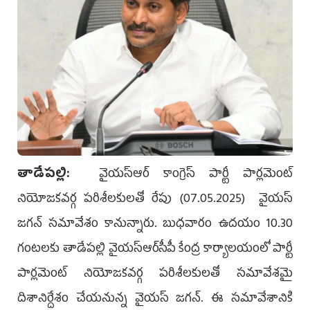
తాడేప‌ల్లి:
వైయ‌స్ఆర్ కాంగ్రెస్ పార్టీ పార్లమెంట్‌
నియోజకవర్గ పరిశీలకులతో రేపు (07.05.2025) వైయస్‌
జగన్‌ సమావేశం కానున్నారు. బుధ‌వారం ఉదయం 10.30
గంటలకు తాడేపల్లి వైయ‌స్ఆర్‌సీపీ కేంద్ర కార్యాలయంలో పార్టీ
పార్లమెంట్‌ నియోజకవర్గ పరిశీలకులతో సమావేశమై
దిశానిర్దేశం చేయ‌నున్న వైయ‌స్ జ‌గ‌న్‌. ఈ సమావేశానికి