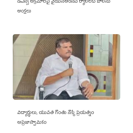
డీఎస్సీ అక్రమాలపై వైయ‌స్ఆర్‌సీపీ ర్యాలీలకు పోలీసు
ఆంక్షలు
విద్యార్థులు, యువత గొంతు నొక్కే ప్రయత్నం
అప్రజాస్వామికం