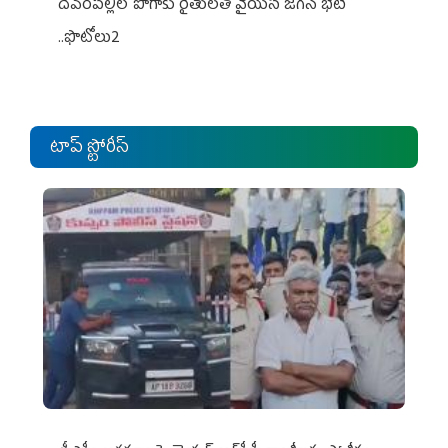
దేవరపల్లిలో పొగాకు రైతులతో వైయస్ జగన్ భేటీ
..ఫొటోలు2
టాప్ స్టోరీస్