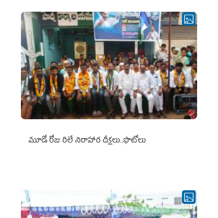
మూడో రోజు రిలే నిరాహార దీక్షలు..ఫొటోలు