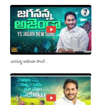
జగనన్న అజెండా సాంగ్….