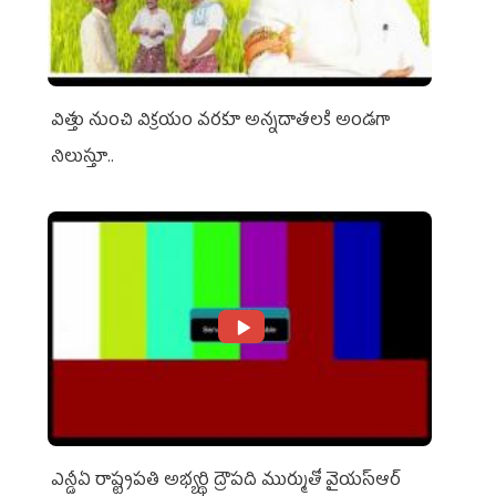
విత్తు నుంచి విక్రయం వరకూ అన్నదాతలకి అండగా
నిలుస్తూ..
ఎన్డీఏ రాష్ట్ర‌ప‌తి అభ్య‌ర్థి ద్రౌప‌ది ముర్ముతో వైయ‌స్ఆర్