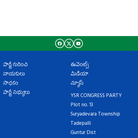
పార్టీ గురించి
ఈవెంట్స్
నాయకులు
మీడియా
సాధకం
న్యూస్
పార్టీ సభ్యులు
YSR CONGRESS PARTY
Plot no. 13
Suryadevara Township
Tadepalli
Guntur Dist