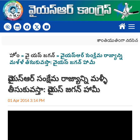
Skip to main content
????
శాంతియుతంగా నిరసన తెలిపే
You are here
హోం
»
వై యస్ జగన్
» వైయస్ఆర్ సంక్షేమ రాజ్యాన్ని
మళ్ళీ తీసుకువస్తా: వైయస్ జగన్ హామీ
వైయస్ఆర్ సంక్షేమ రాజ్యాన్ని మళ్ళీ
తీసుకువస్తా: వైయస్ జగన్ హామీ
01 Apr 2014 3:14 PM