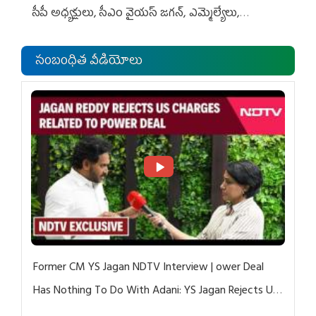
సీపీ అధ్య‌క్షులు, సీఎం వైయ‌స్ జ‌గ‌న్, ఎమ్మెల్యేలు,
ఎంపీల స‌మావేశం
సంబంధిత వీడియోలు
Former CM YS Jagan NDTV Interview | ower Deal
Has Nothing To Do With Adani: YS Jagan Rejects US
Charges