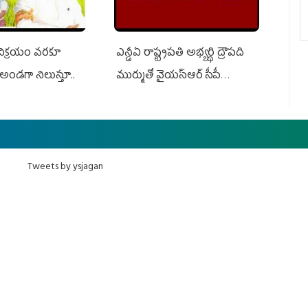
 విక్రయం వరకూ
ఎన్డీఏ రాష్ట్ర‌ప‌తి అభ్య‌ర్థి ద్రౌప‌ది
అండగా నిలుస్తూ..
ముర్ముతో వైయ‌స్ఆర్ సీపీ
అధ్య‌క్షులు, సీఎం వైయ‌స్ జ‌గ‌న్,
ఎమ్మెల్యేలు, ఎంపీల స‌మావేశం
Tweets by ysjagan