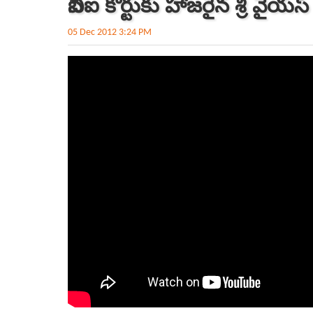
సీబీఐ కోర్టుకు హాజరైన శ్రీ వైయస్
05 Dec 2012 3:24 PM