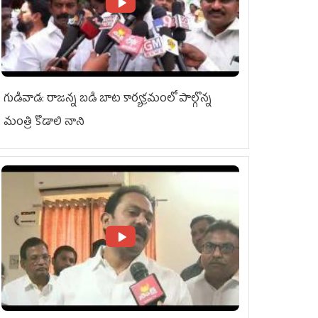
గుడివాడ: రాజన్న బడి బాట కార్యక్రమంలో పాల్గొన్న
మంత్రి కొడాలి నాని