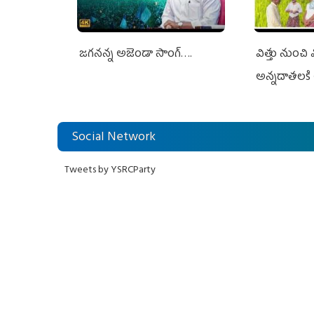
జగనన్న అజెండా సాంగ్….
విత్తు నుంచి
అన్నదాతలకి 
Social Network
Tweets by YSRCParty