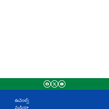
ఈవెంట్స్
మీడియా