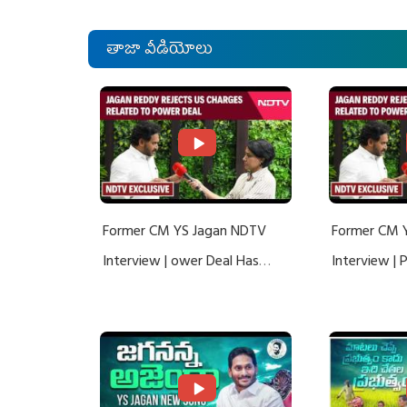
తాజా వీడియోలు
Former CM YS Jagan NDTV
Former CM 
Interview | ower Deal Has
Interview |
Nothing To Do With Adani: YS
Nothing To 
Jagan Rejects US Charges
Jagan Rejec