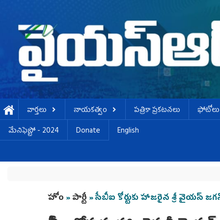
Skip to main content
వార్తలు
నాయకత్వం
పత్రికా ప్రకటనలు
ఫోటోలు
మేనిఫెస్టో - 2024
Donate
English
You are here
హోం
»
పార్టీ
» సీబీఐ కోర్టుకు హాజరైన శ్రీ వైయస్ జగన్