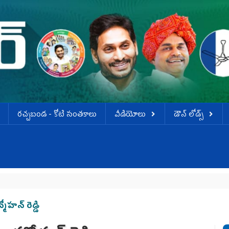
ర‌చ్చ‌బండ‌ - కోటి సంత‌కాలు
వీడియోలు
డౌన్ లోడ్స్
మోహన్ రెడ్డి