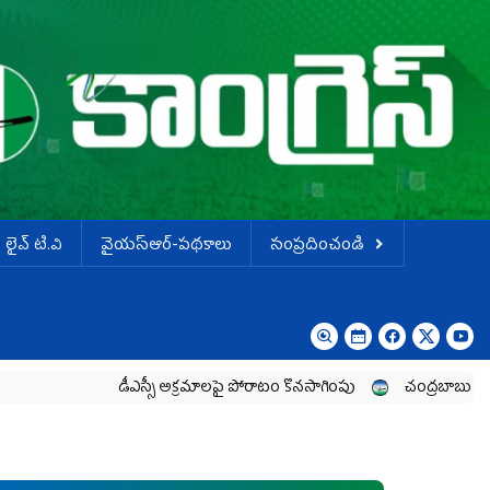
లైవ్ టి.వి
వైయస్ఆర్-పథకాలు
సంప్రదించండి
డీఎస్సీ అక్రమాలపై పోరాటం కొనసాగింపు
చంద్రబాబు ఆర్థిక శ్వే