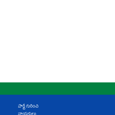
పార్టీ గురించి
నాయకులు