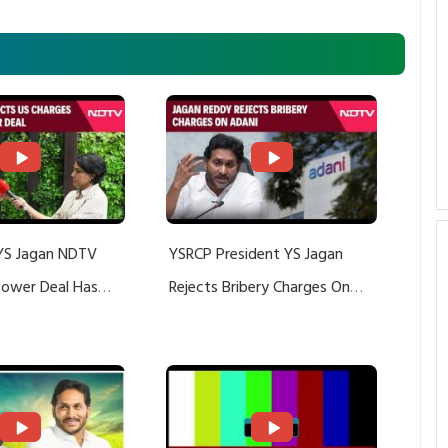
YS Jagan NDTV
YSRCP President YS Jagan
 Power Deal Has
Rejects Bribery Charges On
Do With Adani: YS
Adani, Threatens Defamation
ts US Charges
Suit Against Media Groups