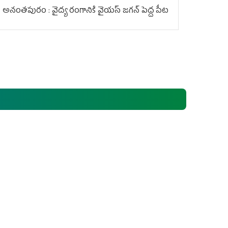
అనంతపురం : వైద్య రంగానికి వైయ‌స్ జ‌గ‌న్ పెద్ద పీట