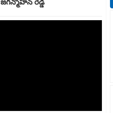
 జగన్మోహన్ రెడ్డి