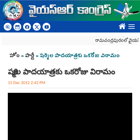
Skip to main content
????
రామచంద్రపురంలో వైయ‌స్ఆర్‌సీ
You are here
హోం
»
పార్టీ
» షర్మిల పాదయాత్రకు ఒకరోజు విరామం
షర్మిల పాదయాత్రకు ఒకరోజు విరామం
15 Dec 2012 2:42 PM