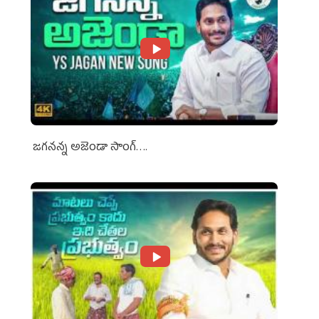
జగనన్న అజెండా సాంగ్….