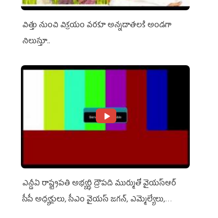
విత్తు నుంచి విక్రయం వరకూ అన్నదాతలకి అండగా
నిలుస్తూ..
ఎన్డీఏ రాష్ట్ర‌ప‌తి అభ్య‌ర్థి ద్రౌప‌ది ముర్ముతో వైయ‌స్ఆర్
సీపీ అధ్య‌క్షులు, సీఎం వైయ‌స్ జ‌గ‌న్, ఎమ్మెల్యేలు,
ఎంపీల స‌మావేశం