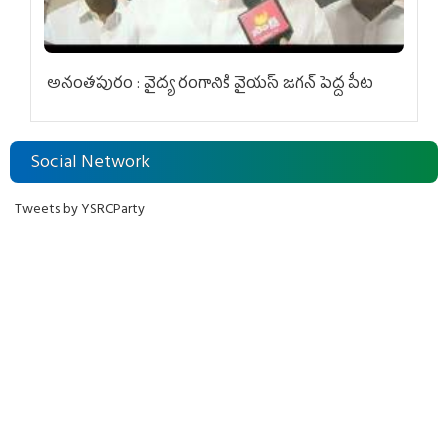
అనంతపురం : వైద్య రంగానికి వైయ‌స్ జ‌గ‌న్ పెద్ద పీట
Social Network
Tweets by YSRCParty