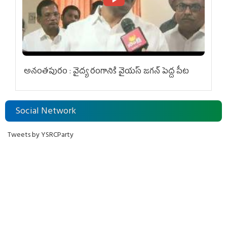
అనంతపురం : వైద్య రంగానికి వైయ‌స్ జ‌గ‌న్ పెద్ద పీట
Social Network
Tweets by YSRCParty