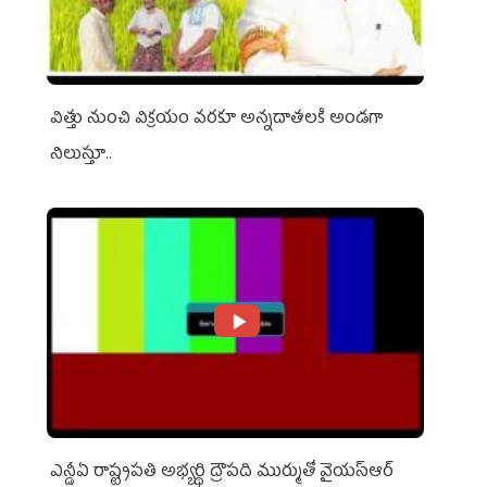
విత్తు నుంచి విక్రయం వరకూ అన్నదాతలకి అండగా
నిలుస్తూ..
ఎన్డీఏ రాష్ట్ర‌ప‌తి అభ్య‌ర్థి ద్రౌప‌ది ముర్ముతో వైయ‌స్ఆర్