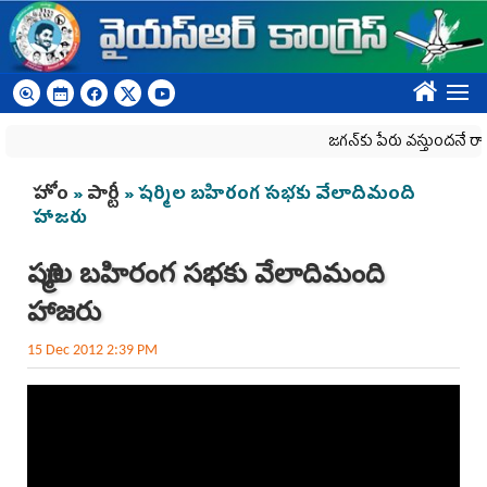
Skip to main content
????
జగన్‌కు పేరు వస్తుందనే రాజకీయ క
You are here
హోం
»
పార్టీ
» షర్మిల బహిరంగ సభకు వేలాదిమంది
హాజరు
షర్మిల బహిరంగ సభకు వేలాదిమంది
హాజరు
15 Dec 2012 2:39 PM