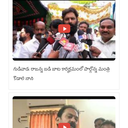
గుడివాడ: రాజన్న బడి బాట కార్యక్రమంలో పాల్గొన్న మంత్రి
కొడాలి నాని