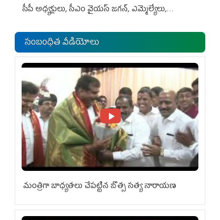
సీపీ అధ్య‌క్షులు, సీఎం వైయ‌స్ జ‌గ‌న్, ఎమ్మెల్యేలు,
ఎంపీల స‌మావేశం
సంబంధిత వీడియోలు
మంత్రిగా బాధ్యతలు చేపట్టిన బొత్స సత్య నారాయణ