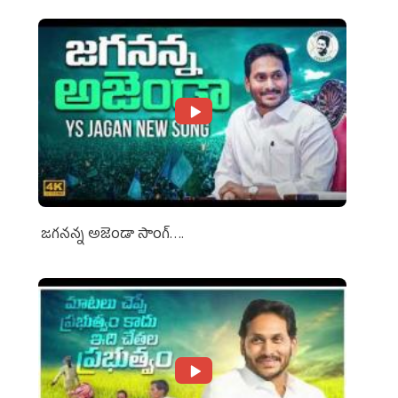
జగనన్న అజెండా సాంగ్….