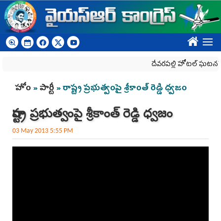
Skip to main content
????
దేవరపల్లి హోటల్ ఘటనపై వైయ
You are here
హోం
»
పార్టీ
» రాష్ట్ర ప్రభుత్వంపై శ్రీకాంత్ రెడ్డి ధ్వజం
రాష్ట్ర ప్రభుత్వంపై శ్రీకాంత్ రెడ్డి ధ్వజం
03 May 2013 5:55 PM