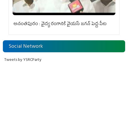
అనంతపురం : వైద్య రంగానికి వైయ‌స్ జ‌గ‌న్ పెద్ద పీట
Social Network
Tweets by YSRCParty