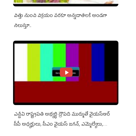
విత్తు నుంచి విక్రయం వరకూ అన్నదాతలకి అండగా
నిలుస్తూ..
ఎన్డీఏ రాష్ట్ర‌ప‌తి అభ్య‌ర్థి ద్రౌప‌ది ముర్ముతో వైయ‌స్ఆర్
సీపీ అధ్య‌క్షులు, సీఎం వైయ‌స్ జ‌గ‌న్, ఎమ్మెల్యేలు,
ఎంపీల స‌మావేశం