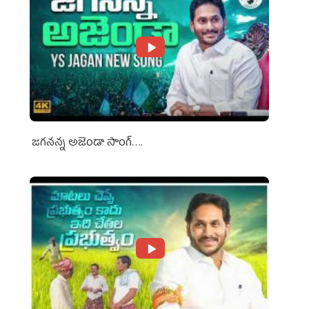
జగనన్న అజెండా సాంగ్….