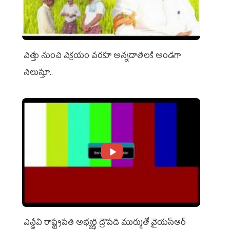
విత్తు నుంచి విక్రయం వరకూ అన్నదాతలకి అండగా
నిలుస్తూ..
ఎన్డీఏ రాష్ట్ర‌ప‌తి అభ్య‌ర్థి ద్రౌప‌ది ముర్ముతో వైయ‌స్ఆర్