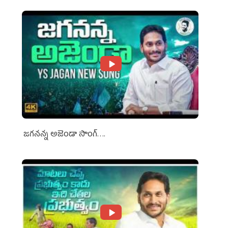
జగనన్న అజెండా సాంగ్….