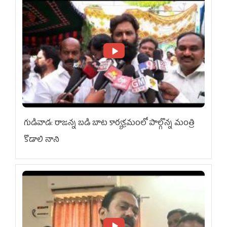
గుడివాడ: రాజన్న బడి బాట కార్యక్రమంలో పాల్గొన్న మంత్రి
కొడాలి నాని