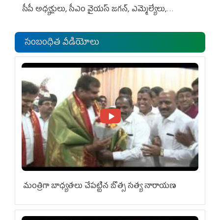
సీపీ అధ్య‌క్షులు, సీఎం వైయ‌స్ జ‌గ‌న్, ఎమ్మెల్యేలు,
ఎంపీల స‌మావేశం
సంబంధిత వీడియోలు
మంత్రిగా బాధ్యతలు చేపట్టిన బొత్స సత్య నారాయణ