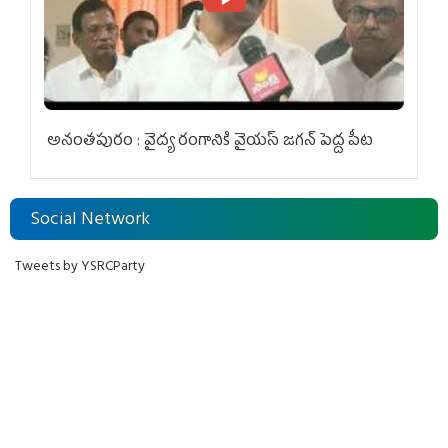
అనంతపురం : వైద్య రంగానికి వైయ‌స్ జ‌గ‌న్ పెద్ద పీట
Social Network
Tweets by YSRCParty