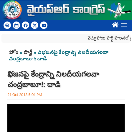
Skip to main content
????
వెన్నుపోటు పార్టీ పాలనలో ప్రజ
You are here
హోం
»
పార్టీ
» విభజనపై కేంద్రాన్ని నిలదీయగలవా
చంద్రబాబూ!: దాడి
విభజనపై కేంద్రాన్ని నిలదీయగలవా
చంద్రబాబూ!: దాడి
21 Oct 2013 5:01 PM