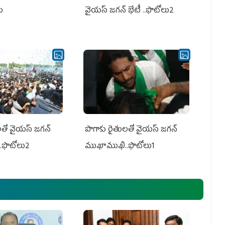
లు
వైయస్ జగన్ భేటీ ..ఫొటోలు2
తో వైయ‌స్ జ‌గ‌న్
పొగాకు రైతుల‌తో వైయ‌స్ జ‌గ‌న్
.ఫొటోలు2
ముఖాముఖి..ఫొటోలు1