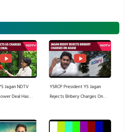
YS Jagan NDTV
YSRCP President YS Jagan
 Power Deal Has
Rejects Bribery Charges On
Do With Adani: YS
Adani, Threatens Defamation
ts US Charges
Suit Against Media Groups