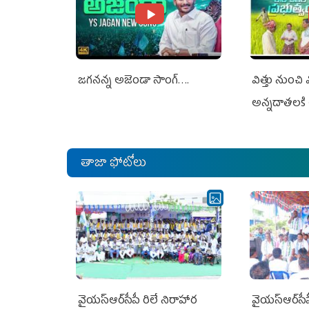
జగనన్న అజెండా సాంగ్….
విత్తు నుంచి
అన్నదాతలకి 
తాజా ఫోటోలు
వైయ‌స్ఆర్‌సీపీ రిలే నిరాహార
వైయ‌స్ఆర్‌సీ