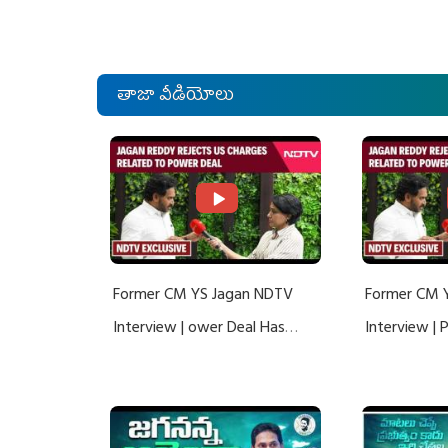
తాజా వీడియోలు
Former CM YS Jagan NDTV
Former CM 
Interview | ower Deal Has
Interview |
Nothing To Do With Adani: YS
Nothing To 
Jagan Rejects US Charges
Jagan Rejec