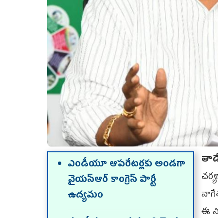
తాడే
ఎండీయూ ఆపరేటర్లకు అండగా
చ‌ర్
వైయ‌స్ఆర్‌ కాంగ్రెస్ పార్టీ
నాగే
ఉద్య‌మం
ఈ ని