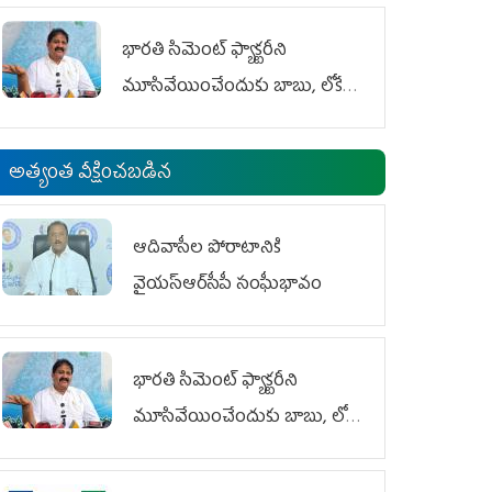
భారతి సిమెంట్ ఫ్యాక్టరీని
మూసివేయించేందుకు బాబు, లోకేశ్
కుట్ర
అత్యంత వీక్షించబడిన
ఆదివాసీల పోరాటానికి
వైయ‌స్ఆర్‌సీపీ సంఘీభావం
భారతి సిమెంట్ ఫ్యాక్టరీని
మూసివేయించేందుకు బాబు, లోకేశ్
కుట్ర