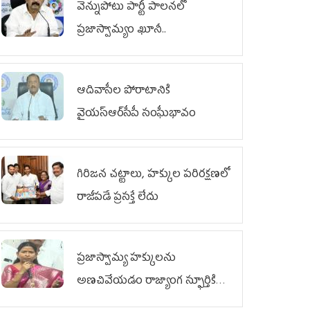
వెన్నుపోటు పార్టీ పాలనలో
ప్రజాస్వామ్యం ఖూనీ..
ఆదివాసీల పోరాటానికి
వైయ‌స్ఆర్‌సీపీ సంఘీభావం
గిరిజన చట్టాలు, హక్కుల పరిరక్షణలో
రాజీపడే ప్రసక్తే లేదు
ప్రజాస్వామ్య హక్కులను
అణచివేయడం రాజ్యాంగ స్ఫూర్తికి
విరుద్ధం