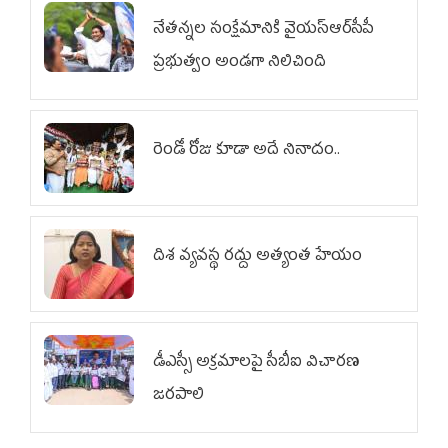
నేతన్నల సంక్షేమానికి వైయ‌స్ఆర్‌సీపీ
ప్రభుత్వం అండగా నిలిచింది
రెండో రోజు కూడా అదే నినాదం..
దిశ వ్యవస్థ రద్దు అత్యంత హేయం
డీఎస్సీ అక్రమాలపై సీబీఐ విచారణ
జరపాలి