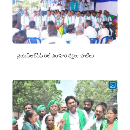
వైయ‌స్ఆర్‌సీపీ రిలే నిరాహార దీక్షలు..ఫొటోలు