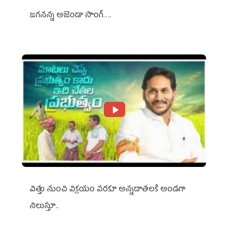
జగనన్న అజెండా సాంగ్….
విత్తు నుంచి విక్రయం వరకూ అన్నదాతలకి అండగా
నిలుస్తూ..