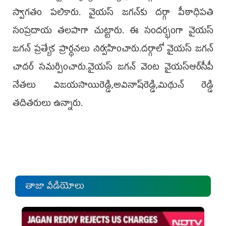
స్వాగతం పలికారు. వైయస్‌ జగన్‌కు దర్గా పీఠాధిపతి
సంప్రదాయ తలపాగా చుట్టారు. ఈ సందర్భంగా వైయస్‌
జగన్‌ ప్రత్యేక ప్రార్థనలు నిర్వహించారు.దర్గాలో వైయస్‌ జగన్‌
చాదర్‌ సమర్పించారు.వైయస్‌ జగన్‌ వెంట వైయస్‌ఆర్‌సీపీ
నేతలు విజయసాయిరెడ్డి,అవినాష్‌రెడ్డి,మిథున్‌ రెడ్డి
తదితరులు ఉన్నారు.
తాజా వీడియోలు