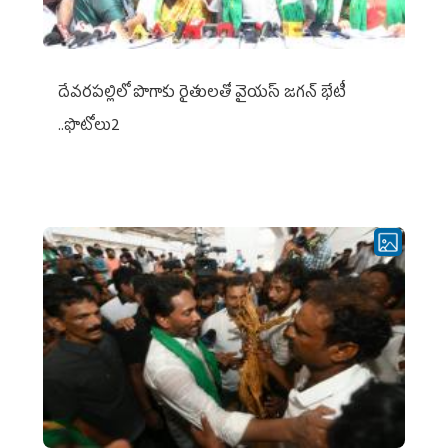
దేవరపల్లిలో పొగాకు రైతులతో వైయస్ జగన్ భేటీ
..ఫొటోలు2