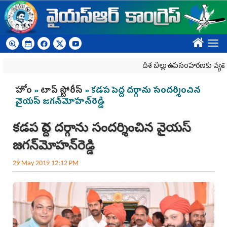
Skip to main content
????
దిశ బిల్లు ఉపసంహరణకు వ్యతిరేకంగా ర
You are here
హోం
»
టాప్ స్టోరీస్
» కడప పెద్ద దర్గాను సందర్శించిన
వైయస్‌ జగన్‌మోహన్‌రెడ్డి
కడప పెద్ద దర్గాను సందర్శించిన వైయస్‌
జగన్‌మోహన్‌రెడ్డి
29 May 2019 12:12 PM