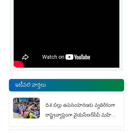
ఇటీవలి వార్తలు
దిశ బిల్లు ఉపసంహరణకు వ్యతిరేకంగా
రాష్ట్రవ్యాప్తంగా వైయ‌స్ఆర్‌సీపీ మహిళా
విభాగం ఆందోళనలు