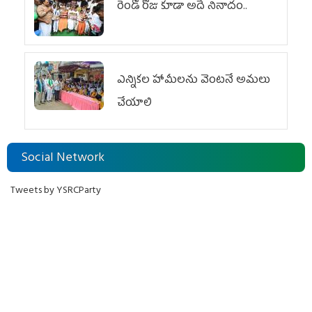
రెండో రోజు కూడా అదే నినాదం..
ఎన్నికల హామీలను వెంటనే అమలు
చేయాలి
Social Network
Tweets by YSRCParty