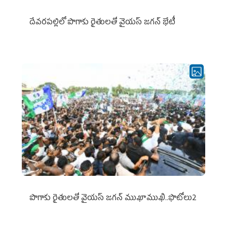
దేవరపల్లిలో పొగాకు రైతులతో వైయస్ జగన్ భేటీ
పొగాకు రైతుల‌తో వైయ‌స్ జ‌గ‌న్ ముఖాముఖి..ఫొటోలు2