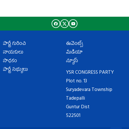
పార్టీ గురించి
ఈవెంట్స్
నాయకులు
మీడియా
సాధకం
న్యూస్
పార్టీ సభ్యులు
YSR CONGRESS PARTY
Plot no. 13
Suryadevara Township
Tadepalli
Guntur Dist
522501