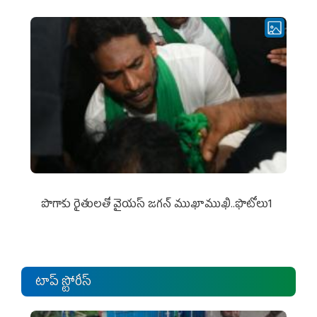
పొగాకు రైతుల‌తో వైయ‌స్ జ‌గ‌న్ ముఖాముఖి..ఫొటోలు1
టాప్ స్టోరీస్