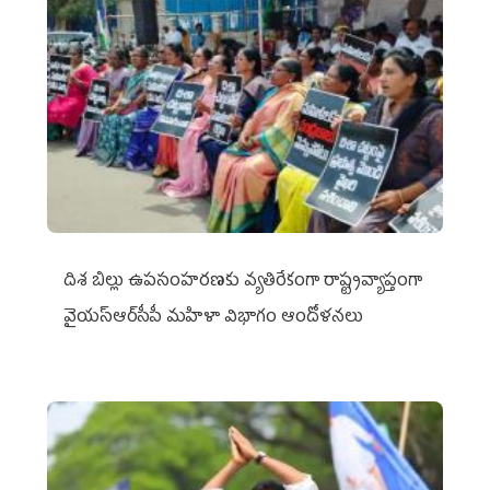
దిశ బిల్లు ఉపసంహరణకు వ్యతిరేకంగా రాష్ట్రవ్యాప్తంగా
వైయ‌స్ఆర్‌సీపీ మహిళా విభాగం ఆందోళనలు