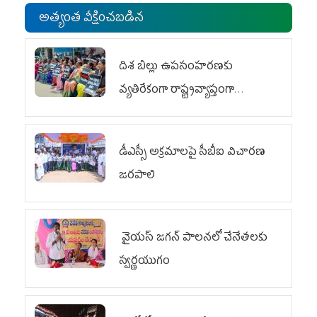
అత్యంత వీక్షించబడిన
దిశ బిల్లు ఉపసంహరణకు
వ్యతిరేకంగా రాష్ట్రవ్యాప్తంగా
వైయ‌స్ఆర్‌సీపీ మహిళా విభాగం
ఆందోళనలు
డీఎస్సీ అక్రమాలపై సీబీఐ విచారణ
జరపాలి
వైయ‌స్ జగన్ పాలనలో చేనేతలకు
స్వర్ణయుగం