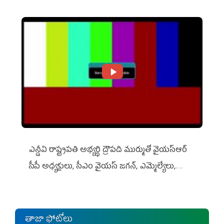
ఎన్డీఏ రాష్ట్ర‌ప‌తి అభ్య‌ర్థి ద్రౌప‌ది ముర్ముతో వైయ‌స్ఆర్
సీపీ అధ్య‌క్షులు, సీఎం వైయ‌స్ జ‌గ‌న్, ఎమ్మెల్యేలు,
ఎంపీల స‌మావేశం
తాజా ఫోటోలు