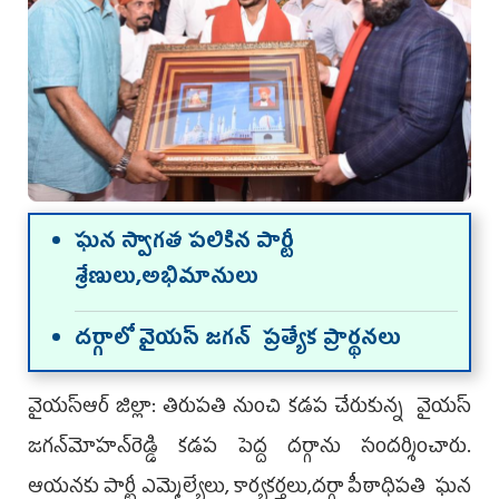
ఘన స్వాగత పలికిన పార్టీ
శ్రేణులు,అభిమానులు
దర్గాలో వైయస్‌ జగన్‌ ప్రత్యేక ప్రార్థనలు
వైయస్‌ఆర్‌ జిల్లా: తిరుపతి నుంచి కడప చేరుకున్న వైయస్‌
జగన్‌మోహన్‌రెడ్డి కడప పెద్ద దర్గాను సందర్శించారు.
ఆయనకు పార్టీ ఎమ్మెల్యేలు, కార్యకర్తలు,దర్గా పీఠాధిపతి ఘన