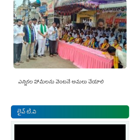
ఎన్నికల హామీలను వెంటనే అమలు చేయాలి
లైవ్ టి.వి