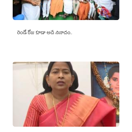
రెండో రోజు కూడా అదే నినాదం..