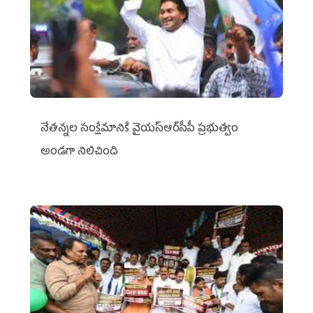
నేతన్నల సంక్షేమానికి వైయ‌స్ఆర్‌సీపీ ప్రభుత్వం
అండగా నిలిచింది