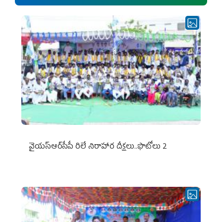
వైయ‌స్ఆర్‌సీపీ రిలే నిరాహార దీక్షలు..ఫొటోలు 2