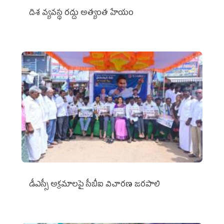
దిశ వ్యవస్థ రద్దు అత్యంత హేయం
డీఎస్సీ అక్రమాలపై సీబీఐ విచారణ జరపాలి