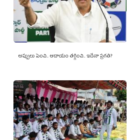
అప్పులు పెంచి.. ఆదాయం తగ్గించి.. ఇదేనా ప్రగతి?