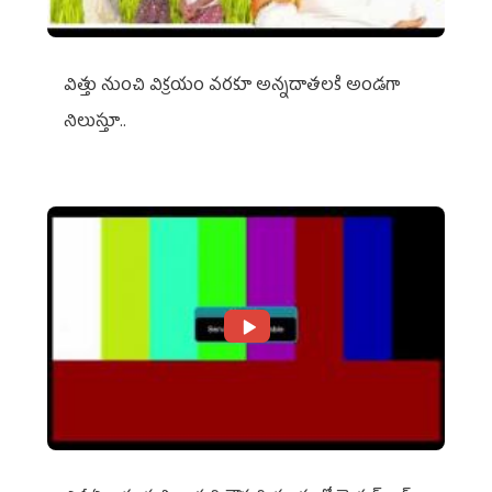
విత్తు నుంచి విక్రయం వరకూ అన్నదాతలకి అండగా
నిలుస్తూ..