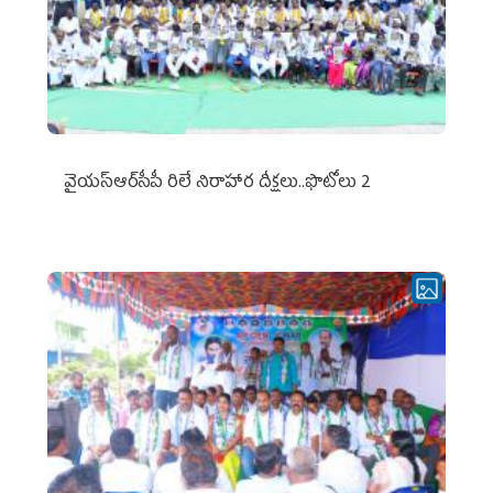
వైయ‌స్ఆర్‌సీపీ రిలే నిరాహార దీక్షలు..ఫొటోలు 2