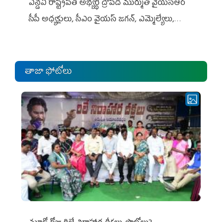
ఎన్డీఏ రాష్ట్ర‌ప‌తి అభ్య‌ర్థి ద్రౌప‌ది ముర్ముతో వైయ‌స్ఆర్
సీపీ అధ్య‌క్షులు, సీఎం వైయ‌స్ జ‌గ‌న్, ఎమ్మెల్యేలు,
ఎంపీల స‌మావేశం
తాజా ఫోటోలు