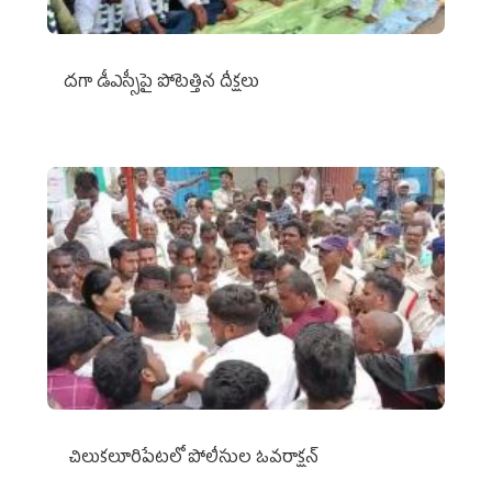
దగా డీఎస్సీపై పోటెత్తిన దీక్షలు
చిలుక‌లూరిపేట‌లో పోలీసుల ఓవ‌రాక్ష‌న్‌