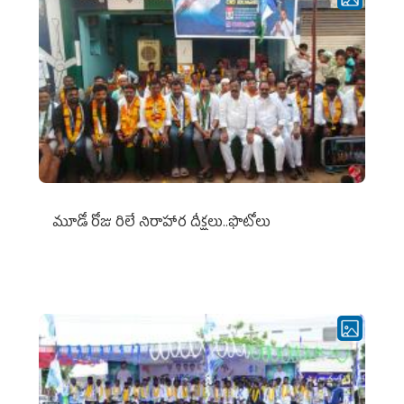
మూడో రోజు రిలే నిరాహార దీక్షలు..ఫొటోలు