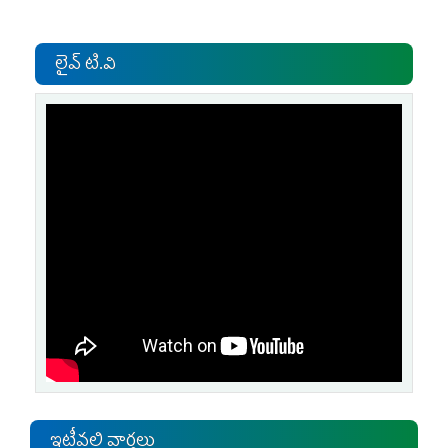
లైవ్ టి.వి
ఇటీవలి వార్తలు