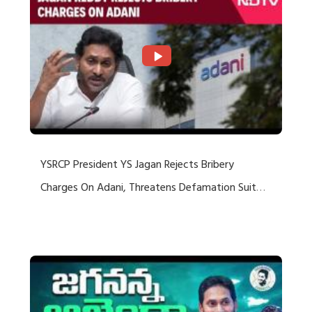
YSRCP President YS Jagan Rejects Bribery
Charges On Adani, Threatens Defamation Suit
Against Media Groups