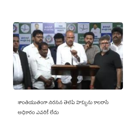
శాంతియుతంగా నిరసన తెలిపే హక్కును కాలరాసే
అధికారం ఎవరికీ లేదు