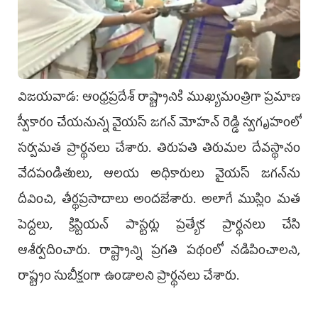
విజయవాడ: ఆంధ్రప్రదేశ్‌ రాష్ట్రానికి ముఖ్యమంత్రిగా ప్రమాణ
స్వీకారం చేయనున్న వైయస్‌ జగన్‌ మోహన్‌ రెడ్డి స్వగృహంలో
సర్వమత ప్రార్థనలు చేశారు. తిరుపతి తిరుమల దేవస్థానం
వేదపండితులు, ఆలయ అధికారులు వైయస్‌ జగన్‌ను
దీవించి, తీర్థప్రసాదాలు అందజేశారు. అలాగే ముస్లిం మత
పెద్దలు, క్రిస్టియన్‌ పాస్టర్లు ప్రత్యేక ప్రార్థనలు చేసి
ఆశీర్వదించారు. రాష్ట్రాన్ని ప్రగతి పథంలో నడిపించాలని,
రాష్ట్రం సుబీక్షంగా ఉండాలని ప్రార్థనలు చేశారు.