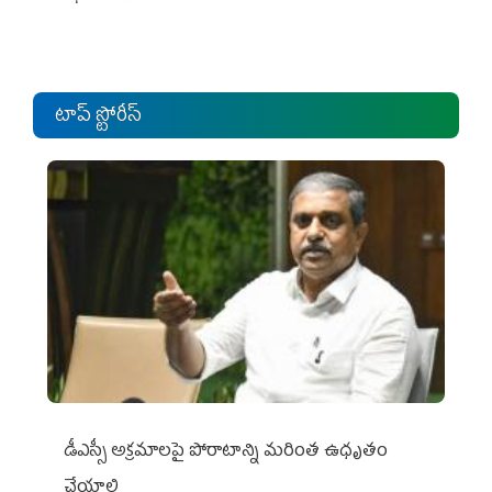
టాప్ స్టోరీస్
డీఎస్సీ అక్రమాలపై పోరాటాన్ని మరింత ఉధృతం
చేయాలి