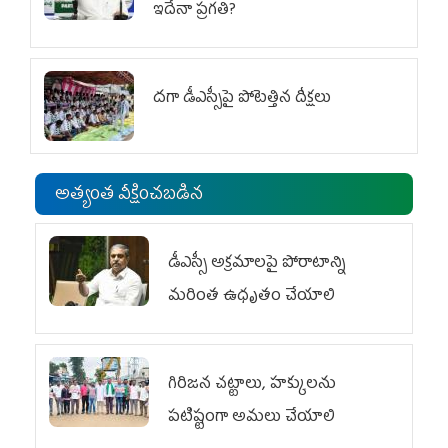
ఇదేనా ప్రగతి?
దగా డీఎస్సీపై పోటెత్తిన దీక్షలు
అత్యంత వీక్షించబడిన
డీఎస్సీ అక్రమాలపై పోరాటాన్ని
మరింత ఉధృతం చేయాలి
గిరిజన చట్టాలు, హక్కులను
పటిష్టంగా అమలు చేయాలి