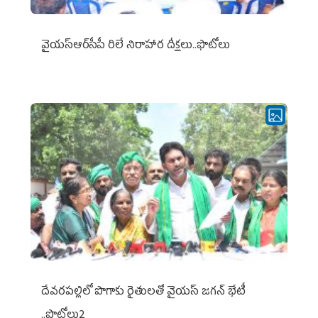
వైయ‌స్ఆర్‌సీపీ రిలే నిరాహార దీక్షలు..ఫొటోలు
దేవరపల్లిలో పొగాకు రైతులతో వైయస్ జగన్ భేటీ
..ఫొటోలు2