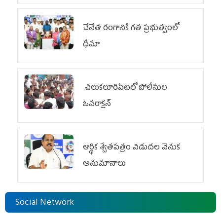
చేనేత రంగానికి గత ప్రభుత్వంలో
ధీమా
చిలుక‌లూరిపేట‌లో పోలీసుల
ఓవ‌రాక్ష‌న్‌
ఆర్థిక శ్వేతపత్రం విడుదల వెనుక
అనుమానాలు
Social Network