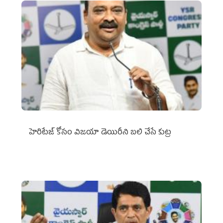
హెరిటేజ్ కోసం విజయా డెయిరీని బలి చేసే కుట్ర‌