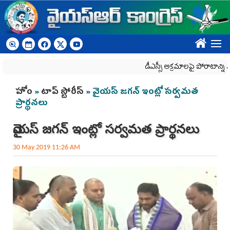
Skip to main content
????
డీఎస్సీ అక్రమాలపై పోరాటాన్ని మర
You are here
హోం
»
టాప్ స్టోరీస్
» వైయస్‌ జగన్‌ ఇంట్లో సర్వమత
ప్రార్థనలు
వైయస్‌ జగన్‌ ఇంట్లో సర్వమత ప్రార్థనలు
30 May 2019 11:26 AM