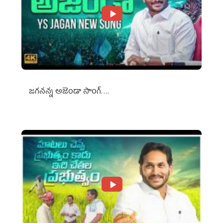
జగనన్న అజెండా సాంగ్….