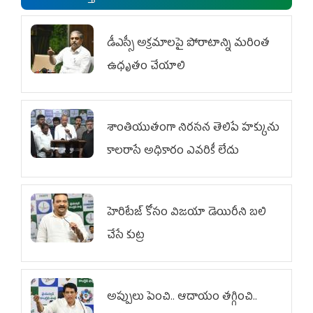
డీఎస్సీ అక్రమాలపై పోరాటాన్ని మరింత
ఉధృతం చేయాలి
శాంతియుతంగా నిరసన తెలిపే హక్కును
కాలరాసే అధికారం ఎవరికీ లేదు
హెరిటేజ్ కోసం విజయా డెయిరీని బలి
చేసే కుట్ర‌
అప్పులు పెంచి.. ఆదాయం తగ్గించి..