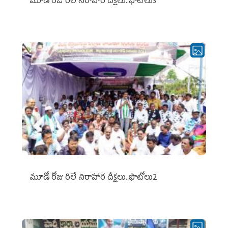
మూడో రోజు రిలే నిరాహార దీక్షలు..ఫొటోలు3
మూడో రోజు రిలే నిరాహార దీక్షలు..ఫొటోలు2