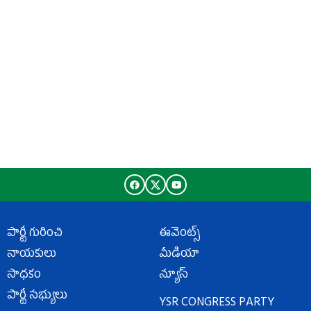
పార్టీ గురించి
ఈవెంట్స్
నాయకులు
మీడియా
సాధకం
న్యూస్
పార్టీ సభ్యులు
YSR CONGRESS PARTY