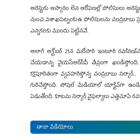
అరెస్టుకు ఆస్కారం లేని ఆరోపణల్లో పోలీసులు అరెస్ట
నుంచి విశాఖ‌ప‌ట్నంకుఉ పోలీసులను చంద్రబాబు ప్రభు
ఎన్నికలకు ముందు పెట్టినవే.
అలాగే అక్టోబ‌ర్ 21న మ‌రోసారి ఇంటూరి ర‌వికిర‌ణ్‌ను
చేయ‌డాన్ని వైయ‌స్ఆర్‌సీపీ తీవ్రంగా ఖండిస్తోంది.
కక్షపూరితంగా వ్యవహరిస్తోన్న చంద్రబాబు సర్కార్
గురిచేస్తోంది. సోషల్‌ మీడియాలో యాక్టివ్‌గా ఉండ
పెడుతోంది. కూటమి సర్కార్‌ వైఫల్యాలు ఎత్తిచూపే రవ
తాజా వీడియోలు