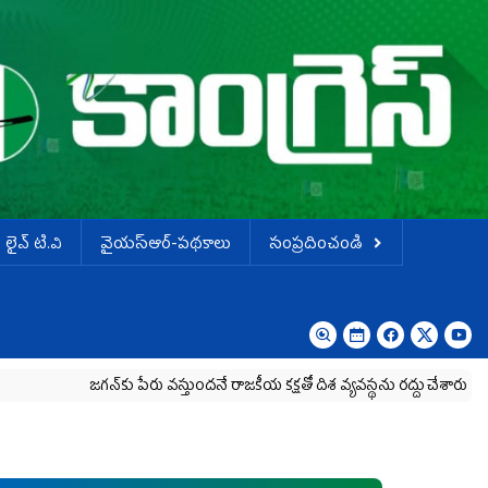
లైవ్ టి.వి
వైయస్ఆర్-పథకాలు
సంప్రదించండి
జగన్‌కు పేరు వస్తుందనే రాజకీయ కక్షతో దిశ వ్య‌వ‌స్థ‌ను రద్దు చేశారు
కృష్ణా మి