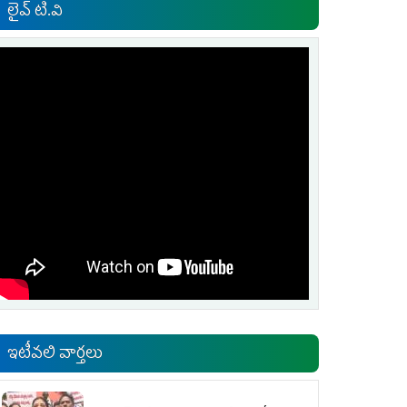
లైవ్ టి.వి
ఇటీవలి వార్తలు