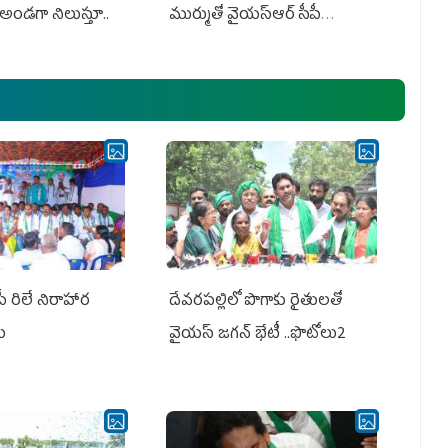
అండగా నిలుస్తూ..
ముర్ముతో వైయ‌స్ఆర్ సీపీ
అధ్య‌క్షులు, సీఎం వైయ‌స్ జ‌గ‌న్,
ఎమ్మెల్యేలు, ఎంపీల స‌మావేశం
పీ రిలే నిరాహార
దేవరపల్లిలో పొగాకు రైతులతో
లు
వైయస్ జగన్ భేటీ ..ఫొటోలు2