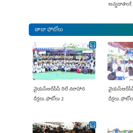
అన్నదాతలకి 
తాజా ఫోటోలు
వైయ‌స్ఆర్‌సీపీ రిలే నిరాహార
వైయ‌స్ఆర్‌సీ
దీక్షలు..ఫొటోలు 2
దీక్షలు..ఫొటో