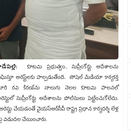
డేప‌ల్లి:
కూట‌మి ప్రభుత్వం.. సుప్రీంకోర్టు ఆదేశాలను
ంఘిస్తూ అరెస్ట్‌లకు పాల్పడుతోంది. సోషల్ మీడియా కార్యకర్త
ూరి రవి కిరణ్‌ను నాలుగు నెల‌ల కూట‌మి పాల‌న‌లో
్టులో సుప్రీంకోర్టు ఆదేశాలను పోలీసులు పట్టించుకోలేదు.
ు చేయ‌డంతో వైయ‌స్ఆర్‌సీపీ రాష్ట్ర ప్ర‌ధాన కార్య‌ద‌ర్శి లేళ్ల
్‌పై విడుద‌ల చేయించారు.