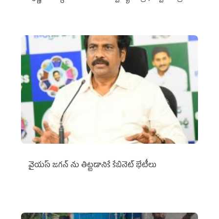
వైయ‌స్ జగన్‌ ను తిట్టడానికే కేబినెట్‌ భేటీలు