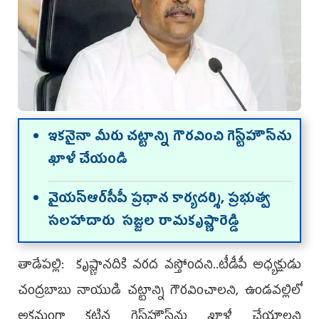
ఇకనైనా మీరు చట్టాన్ని గౌరవించి గెస్ట్‌హౌస్‌ను
ఖాళీ చేయండి
వైయ‌స్ఆర్‌సీపీ ప్ర‌ధాన కార్య‌ద‌ర్శి, ప్ర‌భుత్వ
స‌ల‌హాదారు సజ్జల రామకృష్ణారెడ్డి
తాడేప‌ల్లి: కృష్ణాన‌దికి వ‌ర‌ద వ‌స్తోంద‌ని..టీడీపీ అధ్యక్షుడు
చంద్రబాబు నాయుడి చట్టాన్ని గౌరవించాలని, ఉండవల్లిలో
అక్రమంగా కట్టిన గెస్ట్‌హౌస్‌ను ఖాళీ చేయాలని