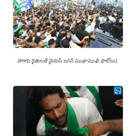
పొగాకు రైతుల‌తో వైయ‌స్ జ‌గ‌న్ ముఖాముఖి..ఫొటోలు2