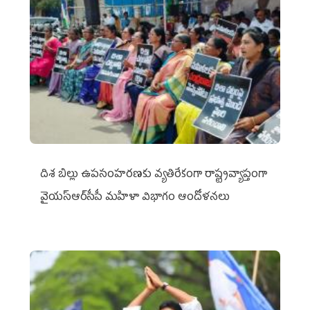
దిశ బిల్లు ఉపసంహరణకు వ్యతిరేకంగా రాష్ట్రవ్యాప్తంగా
వైయ‌స్ఆర్‌సీపీ మహిళా విభాగం ఆందోళనలు