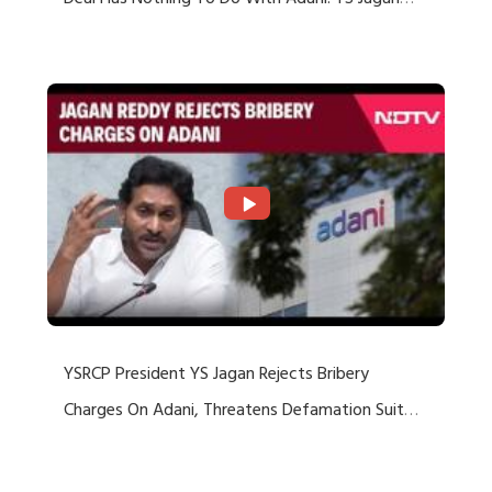
Deal Has Nothing To Do With Adani: YS Jagan
Rejects US Charges
YSRCP President YS Jagan Rejects Bribery
Charges On Adani, Threatens Defamation Suit
Against Media Groups