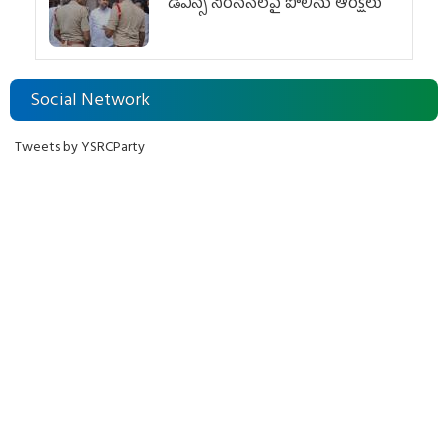
డీఎస్సీ నిరసనలపై పోలీసు ఆంక్షలు
Social Network
Tweets by YSRCParty