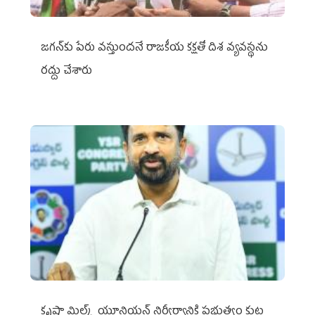
జగన్‌కు పేరు వస్తుందనే రాజకీయ కక్షతో దిశ వ్య‌వ‌స్థ‌ను
రద్దు చేశారు
కృష్ణా మిల్క్‌ యూనియన్‌ నిర్వీర్యానికి ప్రభుత్వం కుట్ర