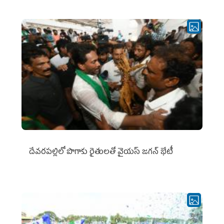
దేవరపల్లిలో పొగాకు రైతులతో వైయస్ జగన్ భేటీ