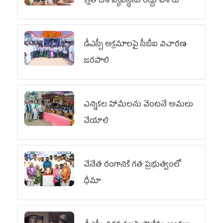
కక్షతో దిశ వ్య‌వ‌స్థ‌ను రద్దు చేశారు
డీఎస్సీ అక్రమాలపై సీబీఐ విచారణ
జరపాలి
ఎన్నికల హామీలను వెంటనే అమలు
చేయాలి
చేనేత రంగానికి గత ప్రభుత్వంలో
ధీమా