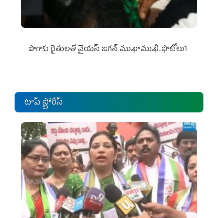
పొగాకు రైతుల‌తో వైయ‌స్ జ‌గ‌న్ ముఖాముఖి..ఫొటోలు1
టాప్ స్టోరీస్