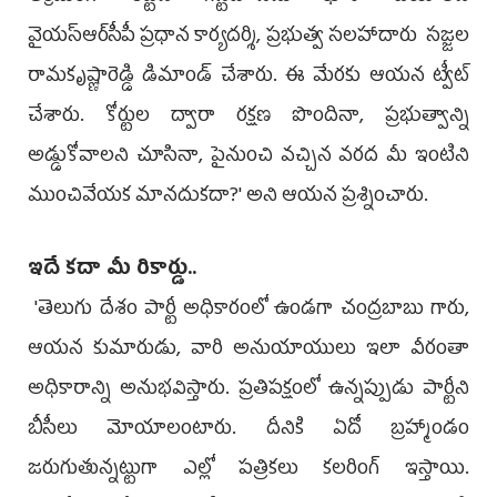
వైయ‌స్ఆర్‌సీపీ ప్ర‌ధాన కార్య‌ద‌ర్శి, ప్ర‌భుత్వ స‌ల‌హాదారు సజ్జల
రామకృష్ణారెడ్డి డిమాండ్ చేశారు. ఈ మేర‌కు ఆయ‌న ట్వీట్
చేశారు. కోర్టుల ద్వారా రక్షణ పొందినా, ప్రభుత్వాన్ని
అడ్డుకోవాలని చూసినా, పైనుంచి వచ్చిన వరద మీ ఇంటిని
ముంచివేయక మానదుకదా?' అని ఆయన ప్రశ్నించారు.
ఇదే క‌దా మీ రికార్డు..
'తెలుగు దేశం పార్టీ అధికారంలో ఉండగా చంద్రబాబు గారు,
ఆయన కుమారుడు, వారి అనుయాయులు ఇలా వీరంతా
అధికారాన్ని అనుభవిస్తారు. ప్రతిపక్షంలో ఉన్నప్పుడు పార్టీని
బీసీలు మోయాలంటారు. దీనికి ఏదో బ్రహ్మాండం
జరుగుతున్నట్టుగా ఎల్లో పత్రికలు కలరింగ్‌ ఇస్తాయి.