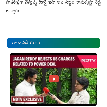
పాతికేళ్లుగా వేస్తున్న రికార్డే ఇది' అని సజ్జల రామకృష్ణా రెడ్డి
అన్నారు.
తాజా వీడియోలు