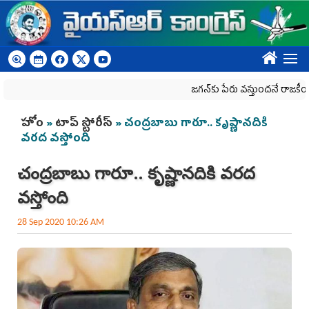
Skip to main content
????
జగన్‌కు పేరు వస్తుందనే రాజకీయ కక్షతో దిశ
You are here
హోం
»
టాప్ స్టోరీస్
» చంద్రబాబు గారూ.. కృష్ణానదికి
వరద వస్తోంది
చంద్రబాబు గారూ.. కృష్ణానదికి వరద
వస్తోంది
28 Sep 2020 10:26 AM