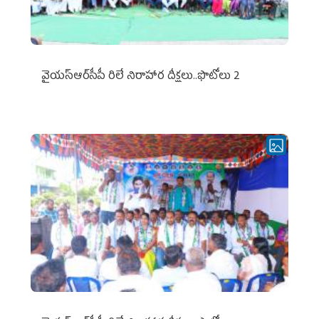
వైయ‌స్ఆర్‌సీపీ రిలే నిరాహార దీక్షలు..ఫొటోలు 2