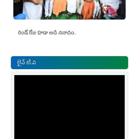
రెండో రోజు కూడా అదే నినాదం..
లైవ్ టి.వి