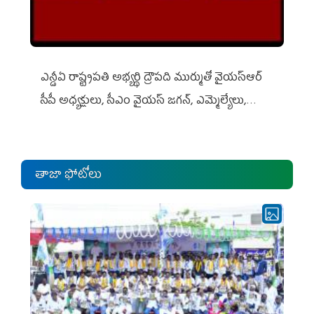
ఎన్డీఏ రాష్ట్ర‌ప‌తి అభ్య‌ర్థి ద్రౌప‌ది ముర్ముతో వైయ‌స్ఆర్
సీపీ అధ్య‌క్షులు, సీఎం వైయ‌స్ జ‌గ‌న్, ఎమ్మెల్యేలు,
ఎంపీల స‌మావేశం
తాజా ఫోటోలు