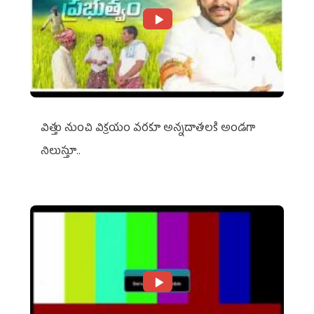
విత్తు నుంచి విక్రయం వరకూ అన్నదాతలకి అండగా
నిలుస్తూ..