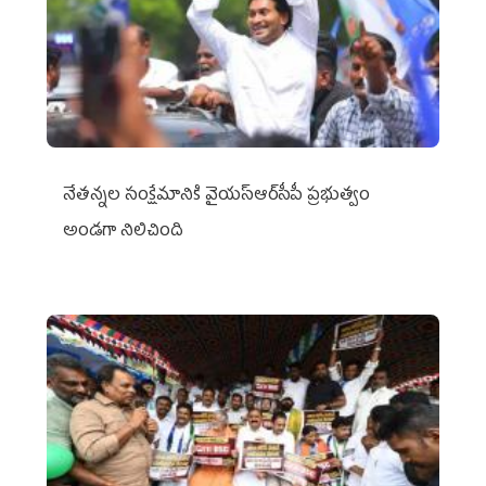
నేతన్నల సంక్షేమానికి వైయ‌స్ఆర్‌సీపీ ప్రభుత్వం
అండగా నిలిచింది