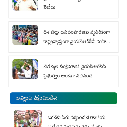
భేటీలు
దిశ బిల్లు ఉపసంహరణకు వ్యతిరేకంగా
రాష్ట్రవ్యాప్తంగా వైయ‌స్ఆర్‌సీపీ మహిళా
విభాగం ఆందోళనలు
నేతన్నల సంక్షేమానికి వైయ‌స్ఆర్‌సీపీ
ప్రభుత్వం అండగా నిలిచింది
అత్యంత వీక్షించబడిన
జగన్‌కు పేరు వస్తుందనే రాజకీయ