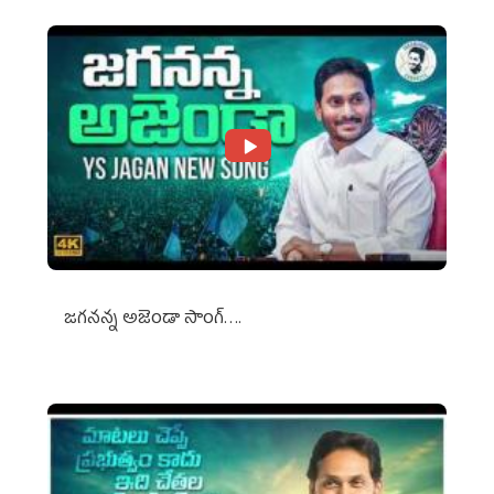
జగనన్న అజెండా సాంగ్….