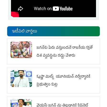
ఇటీవలి వార్తలు
జగన్‌కు పేరు వస్తుందనే రాజకీయ కక్షతో
దిశ వ్య‌వ‌స్థ‌ను రద్దు చేశారు
కృష్ణా మిల్క్‌ యూనియన్‌ నిర్వీర్యానికి
ప్రభుత్వం కుట్ర
వైయ‌స్ జగన్‌ ను తిట్టడానికే కేబినెట్‌