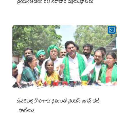
వైయ‌స్ఆర్‌సీపీ రిలే నిరాహార దీక్షలు..ఫొటోలు
దేవరపల్లిలో పొగాకు రైతులతో వైయస్ జగన్ భేటీ
..ఫొటోలు2