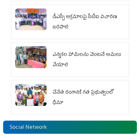
డీఎస్సీ అక్రమాలపై సీబీఐ విచారణ
జరపాలి
ఎన్నికల హామీలను వెంటనే అమలు
చేయాలి
చేనేత రంగానికి గత ప్రభుత్వంలో
ధీమా
Social Network