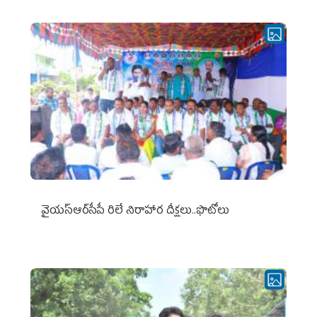
వైయ‌స్ఆర్‌సీపీ రిలే నిరాహార దీక్షలు..ఫొటోలు