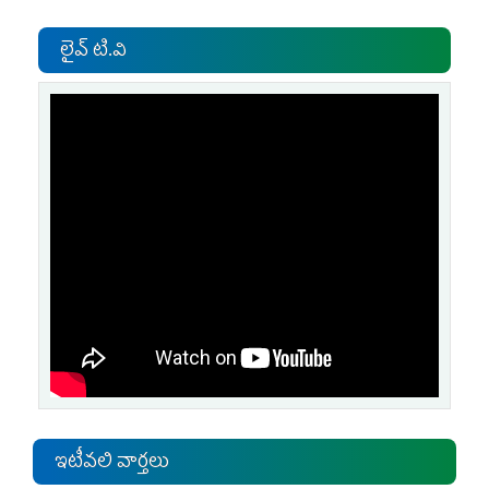
లైవ్ టి.వి
ఇటీవలి వార్తలు