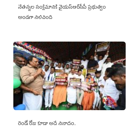
నేతన్నల సంక్షేమానికి వైయ‌స్ఆర్‌సీపీ ప్రభుత్వం
అండగా నిలిచింది
రెండో రోజు కూడా అదే నినాదం..