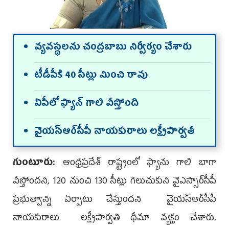
వ్య‌వ‌స్థ‌ల‌ను చంద్ర‌బాబు నిర్వీర్యం చేశారు
టీడీపీకి 40 సీట్లు మించి రావు
ఏపీలో ఫ్యాన్‌ గాలి వీస్తోంది
వైయ‌స్ఆర్‌సీపీ నాయకురాలు ల‌క్ష్మీపార్వ‌తీ
గుంటూరు:
ఆంధ్రప్రదేశ్‌ రాష్ట్రంలో ఫ్యాను గాలి బాగా
వీస్తోందని, 120 నుంచి 130 సీట్లు గెలుచుకుని వైఎస్సార్‌సీపీ
ప్రభుత్వాన్ని ఏర్పాటు చేస్తుందని వైయ‌స్ఆర్‌సీపీ
నాయ‌కురాలు లక్ష్మీపార్వతి ధీమా వ్యక్తం చేశారు.