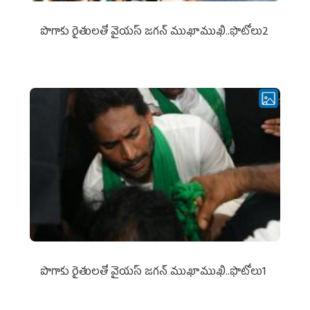
పొగాకు రైతుల‌తో వైయ‌స్ జ‌గ‌న్ ముఖాముఖి..ఫొటోలు2
పొగాకు రైతుల‌తో వైయ‌స్ జ‌గ‌న్ ముఖాముఖి..ఫొటోలు1