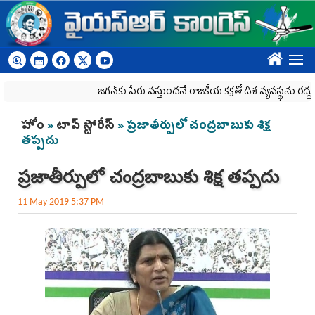
Skip to main content
????
జగన్‌కు పేరు వస్తుందనే రాజకీయ కక్షతో దిశ వ్య‌వ‌స్థ‌ను రద్దు చేశారు
You are here
హోం
»
టాప్ స్టోరీస్
» ప్ర‌జాతీర్పులో చంద్ర‌బాబుకు శిక్ష
త‌ప్ప‌దు
ప్ర‌జాతీర్పులో చంద్ర‌బాబుకు శిక్ష త‌ప్ప‌దు
11 May 2019 5:37 PM