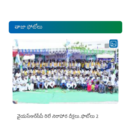
ఎంపీల స‌మావేశం
తాజా ఫోటోలు
వైయ‌స్ఆర్‌సీపీ రిలే నిరాహార దీక్షలు..ఫొటోలు 2