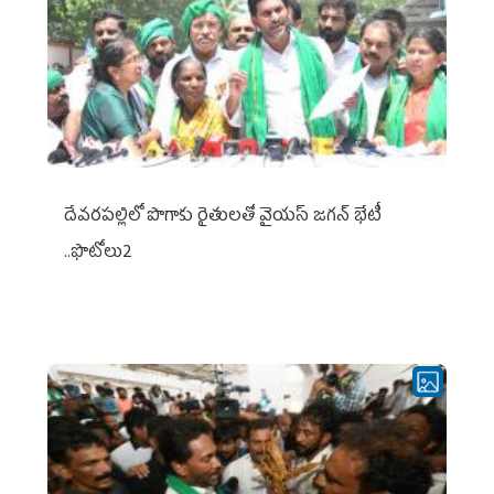
దేవరపల్లిలో పొగాకు రైతులతో వైయస్ జగన్ భేటీ
..ఫొటోలు2