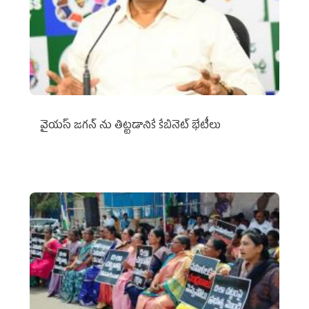
వైయ‌స్ జగన్‌ ను తిట్టడానికే కేబినెట్‌ భేటీలు