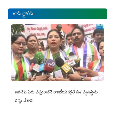
టాప్ స్టోరీస్
జగన్‌కు పేరు వస్తుందనే రాజకీయ కక్షతో దిశ వ్య‌వ‌స్థ‌ను
రద్దు చేశారు