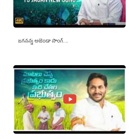
జగనన్న అజెండా సాంగ్….