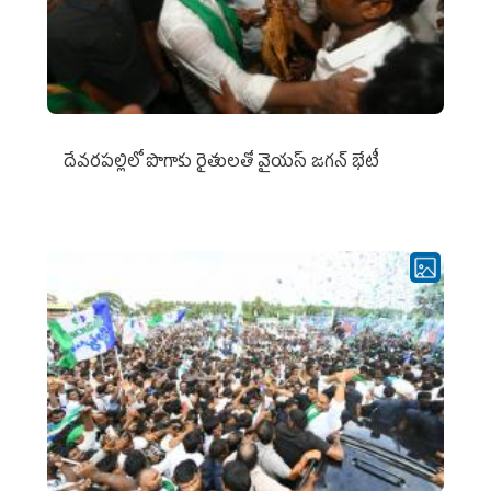
దేవరపల్లిలో పొగాకు రైతులతో వైయస్ జగన్ భేటీ