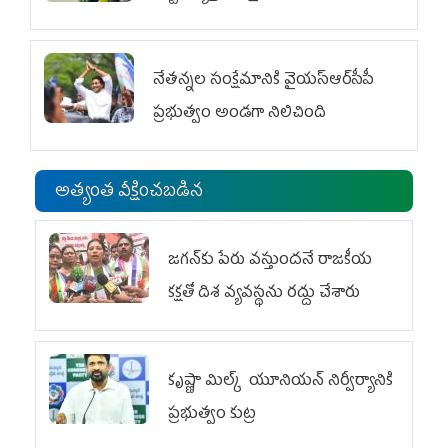
విభాగం ఆందోళనలు
నేతన్నల సంక్షేమానికి వైయ‌స్ఆర్‌సీపీ
ప్రభుత్వం అండగా నిలిచింది
అత్యంత వీక్షించబడిన
జగన్‌కు పేరు వస్తుందనే రాజకీయ
కక్షతో దిశ వ్య‌వ‌స్థ‌ను రద్దు చేశారు
కృష్ణా మిల్క్‌ యూనియన్‌ నిర్వీర్యానికి
ప్రభుత్వం కుట్ర