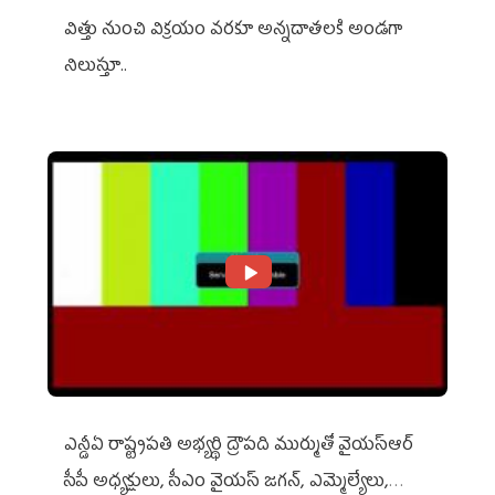
విత్తు నుంచి విక్రయం వరకూ అన్నదాతలకి అండగా
నిలుస్తూ..
ఎన్డీఏ రాష్ట్ర‌ప‌తి అభ్య‌ర్థి ద్రౌప‌ది ముర్ముతో వైయ‌స్ఆర్
సీపీ అధ్య‌క్షులు, సీఎం వైయ‌స్ జ‌గ‌న్, ఎమ్మెల్యేలు,