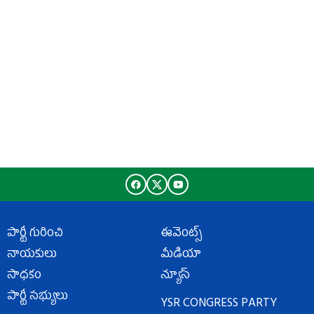
పార్టీ గురించి
ఈవెంట్స్
నాయకులు
మీడియా
సాధకం
న్యూస్
పార్టీ సభ్యులు
YSR CONGRESS PARTY