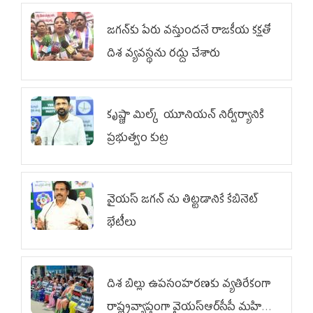
జగన్‌కు పేరు వస్తుందనే రాజకీయ కక్షతో
దిశ వ్య‌వ‌స్థ‌ను రద్దు చేశారు
కృష్ణా మిల్క్‌ యూనియన్‌ నిర్వీర్యానికి
ప్రభుత్వం కుట్ర
వైయ‌స్ జగన్‌ ను తిట్టడానికే కేబినెట్‌
భేటీలు
దిశ బిల్లు ఉపసంహరణకు వ్యతిరేకంగా
రాష్ట్రవ్యాప్తంగా వైయ‌స్ఆర్‌సీపీ మహిళా