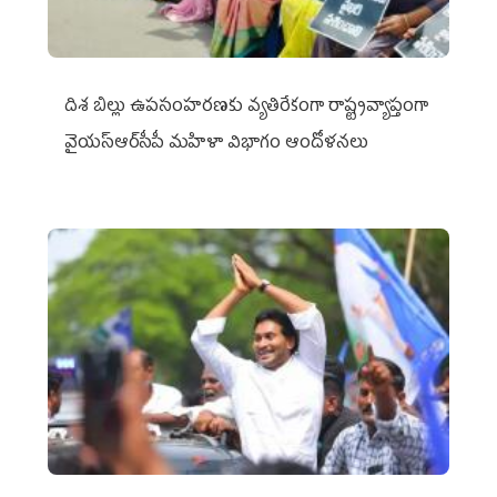
దిశ బిల్లు ఉపసంహరణకు వ్యతిరేకంగా రాష్ట్రవ్యాప్తంగా
వైయ‌స్ఆర్‌సీపీ మహిళా విభాగం ఆందోళనలు