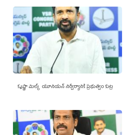
కృష్ణా మిల్క్‌ యూనియన్‌ నిర్వీర్యానికి ప్రభుత్వం కుట్ర