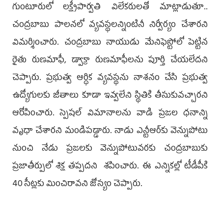
గుంటూరులో లక్ష్మీపార్వతి విలేకరులతో మాట్లాడుతూ..
చంద్రబాబు పాలనలో వ్యవస్థలన్నింటినీ నిర్వీర్యం చేశారని
విమర్శించారు. చంద్రబాబు నాయుడు మేనిఫెస్టోలో పెట్టిన
రైతు రుణమాఫీ, డ్వాక్రా రుణమాఫీలను పూర్తి చేయలేదని
చెప్పారు. ప్రభుత్వ ఆర్ధిక వ్యవస్థను నాశనం చేసి ప్రభుత్వ
ఉద్యోగులకు జీతాలు కూడా ఇవ్వలేని స్థితికి తీసుకువచ్చారని
ఆరోపించారు. స్పెషల్‌ విమానాలను వాడి ప్రజల ధనాన్ని
వృధా చేశారని మండిపడ్డారు. నాడు ఎన్టీఆర్‌కు వెన్నుపోటు
నుంచి నేడు ప్రజలకు వెన్నుపోటువరకు చంద్రబాబుకు
ప్రజాతీర్పులో శిక్ష తప్పదని శపించారు. ఈ ఎన్నికల్లో టీడీపీకి
40 సీట్లకు మించిరావని జోస్యం చెప్పారు.