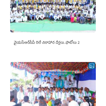
వైయ‌స్ఆర్‌సీపీ రిలే నిరాహార దీక్షలు..ఫొటోలు 2