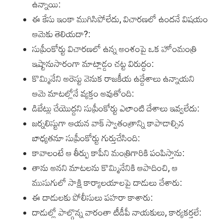
ఉన్నాయి:
ఈ కేసు ఇంకా ముగిసిపోలేదు, విచారణలో ఉందనే విషయం
ఆమెకు తెలియదా?:
సుప్రీంకోర్టు విచారణలో ఉన్న అంశంపై ఒక హోంమంత్రి
ఇష్టానుసారంగా మాట్లాడ్డం చట్ట విరుద్ధం:
కొమ్మినేని అరెస్టు వెనుక రాజకీయ ఉద్దేశాలు ఉన్నాయని
ఆమె మాటల్లోనే వ్యక్తం అవుతోంది:
డిబేట్లు చేయొద్దని సుప్రీంకోర్టు ఎలాంటి దేశాలు ఇవ్వలేదు:
జర్నలిస్టుగా ఆయన వాక్‌ స్వాతంత్రాన్ని కాపాడాల్సిన
బాధ్యతనూ సుప్రీంకోర్టు గుర్తుచేసింది:
కావాలంటే ఆ తీర్పు కాపీని మంత్రిగారికి పంపిస్తాను:
తాను అనని మాటలను కొమ్మినేనికి ఆపాదించి, ఆ
ముసుగులో సాక్షి కార్యాలయాలపై దాడులు చేశారు:
ఈ దాడులకు పోలీసులు పహరా కాశారు:
దాడుల్లో పాల్గొన్న వారంతా టీడీపీ నాయకులు, కార్యకర్తలే: