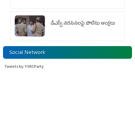
డీఎస్సీ నిరసనలపై పోలీసు ఆంక్షలు
Social Network
Tweets by YSRCParty