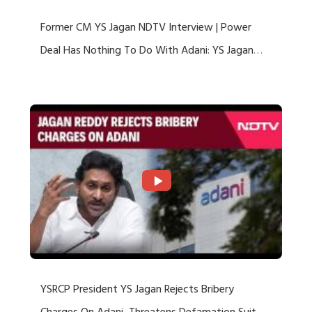
Former CM YS Jagan NDTV Interview | Power
Deal Has Nothing To Do With Adani: YS Jagan
Rejects US Charges
YSRCP President YS Jagan Rejects Bribery