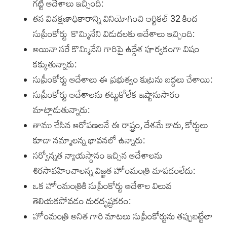
గట్టి ఆదేశాలు ఇచ్చింది:
తన విచక్షణాధికారాన్ని వినియోగించి ఆర్టికల్‌ 32 కింద
సుప్రీంకోర్టు కొమ్మినేని విడుదలకు ఆదేశాలు ఇచ్చింది:
అయినా సరే కొమ్మినేని గారిపై ఉద్దేశ పూర్వకంగా విషం
కక్కుతున్నారు:
సుప్రీంకోర్టు ఆదేశాలు ఈ ప్రభుత్వం కుట్రను బద్దలు చేశాయి:
సుప్రీంకోర్టు ఆదేశాలను తట్టుకోలేక ఇష్టానుసారం
మాట్లాడుతున్నారు:
తాము చేసిన ఆరోపణలనే ఈ రాష్ట్రం, దేశమే కాదు, కోర్టులు
కూడా నమ్మాలన్న భావనలో ఉన్నారు:
సర్వోన్నత న్యాయస్థానం ఇచ్చిన ఆదేశాలను
శిరసావహించాలన్న విజ్ఞత హోంమంత్రి చూపడంలేదు:
ఒక హోంమంత్రికి సుప్రీంకోర్టు ఆదేశాల విలువ
తెలియకపోవడం దురదృష్టకరం:
హోంమంత్రి అనిత గారి మాటలు సుప్రీంకోర్టును తప్పుబట్టేలా