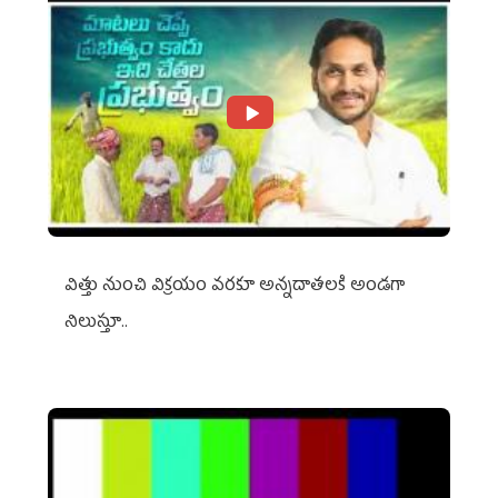
విత్తు నుంచి విక్రయం వరకూ అన్నదాతలకి అండగా
నిలుస్తూ..