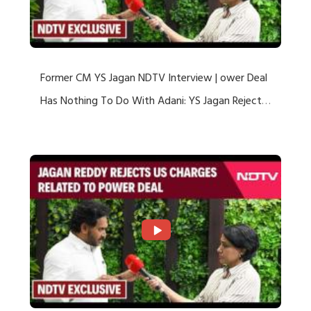
Former CM YS Jagan NDTV Interview | ower Deal
Has Nothing To Do With Adani: YS Jagan Rejects
US Charges