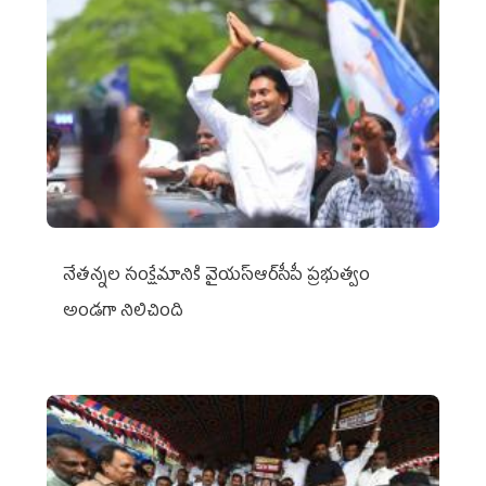
నేతన్నల సంక్షేమానికి వైయ‌స్ఆర్‌సీపీ ప్రభుత్వం
అండగా నిలిచింది