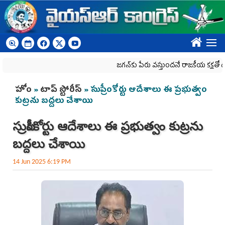
Skip to main content
????
జగన్‌కు పేరు వస్తుందనే రాజకీయ కక్షతో దిశ వ్య‌వ‌స్
You are here
హోం
»
టాప్ స్టోరీస్
» సుప్రీంకోర్టు ఆదేశాలు ఈ ప్రభుత్వం
కుట్రను బద్దలు చేశాయి
సుప్రీంకోర్టు ఆదేశాలు ఈ ప్రభుత్వం కుట్రను
బద్దలు చేశాయి
14 Jun 2025 6:19 PM