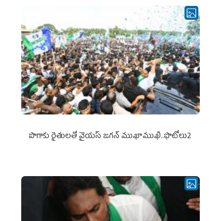
పొగాకు రైతుల‌తో వైయ‌స్ జ‌గ‌న్ ముఖాముఖి..ఫొటోలు2