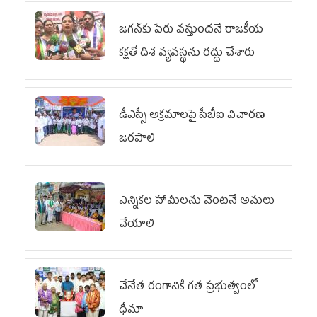
జగన్‌కు పేరు వస్తుందనే రాజకీయ
కక్షతో దిశ వ్య‌వ‌స్థ‌ను రద్దు చేశారు
డీఎస్సీ అక్రమాలపై సీబీఐ విచారణ
జరపాలి
ఎన్నికల హామీలను వెంటనే అమలు
చేయాలి
చేనేత రంగానికి గత ప్రభుత్వంలో
ధీమా