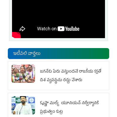
ఇటీవలి వార్తలు
జగన్‌కు పేరు వస్తుందనే రాజకీయ కక్షతో
దిశ వ్య‌వ‌స్థ‌ను రద్దు చేశారు
కృష్ణా మిల్క్‌ యూనియన్‌ నిర్వీర్యానికి
ప్రభుత్వం కుట్ర