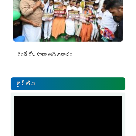
రెండో రోజు కూడా అదే నినాదం..
లైవ్ టి.వి