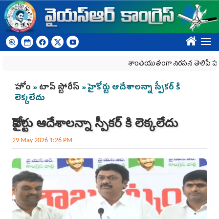
Skip to main content
????
శాంతియుతంగా నిరసన తెలిపే హక్కును కా
You are here
హోం
»
టాప్ స్టోరీస్
» హైకోర్టు ఆదేశాలన్నా స్పీక‌ర్ కి
లెక్క‌లేదు
హైకోర్టు ఆదేశాలన్నా స్పీక‌ర్ కి లెక్క‌లేదు
29 May 2026 1:26 PM