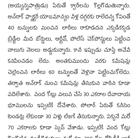
(అయ్య‌న్న‌పాత్రుడు) పేరుతో క్వారీల‌ను కొల్ల‌గొడుతున్నారు.
ఆన్‌రాక్ ఫ్యాక్ట‌రీ యాజ‌మాన్యం వీళ్ల ద‌గ్గ‌ర‌కు రాలేద‌న్న కోపంతో
40 ట‌న్నుల‌కు మించిన లారీలు రాకూడ‌ద‌ని ఎక్క‌డిక‌క్క‌డ
బ్రిడ్జిల మీద బోర్డులు, ఆర్టీవో, పోలీస్‌ చెక్‌పోస్టులు పెట్టించి
నాలుగు నెల‌లు అడ్డుకున్నారు. కానీ ఇప్పుడు చూస్తే అవేవీ
క‌నిపించ‌డం లేదు. అంత‌కుముందు వ‌ర‌కు క‌మీష‌న్లు
చెల్లించిన లారీలు 60 ట‌న్నుల‌తో వెళ్లినా ప‌ట్టించుకోలేదు.
త‌ర్వాత ఆన్‌రాక్ నుంచి క‌మీష‌న్లు తీసుకుని వారిని కూడా
వ‌దిలేశారు. వంద కోట్లు విలువ చేసే 30 ఎక‌రాల దేవాదాయ
భూముల‌ను ఇప్ప‌టికే దోచేశారు. సోలార్ పేరుతో క‌నీసం
టెండ‌ర్లు లేకుండా 30 ఏళ్లు లీజుకి తీసుకున్నారు. ప‌క్క‌నే మ‌రో
70 ఎక‌రాలకు కూడా స్కెచ్ వేశాడు. ఇప్ప‌టికే వంద కోట్లు