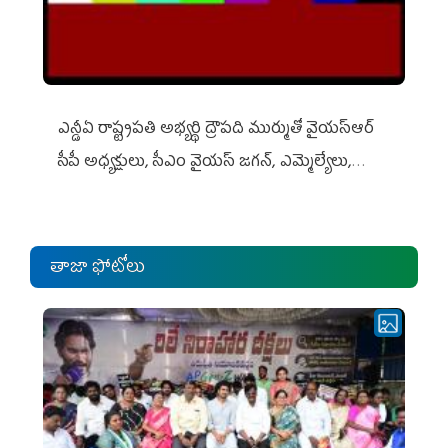
ఎన్డీఏ రాష్ట్ర‌ప‌తి అభ్య‌ర్థి ద్రౌప‌ది ముర్ముతో వైయ‌స్ఆర్
సీపీ అధ్య‌క్షులు, సీఎం వైయ‌స్ జ‌గ‌న్, ఎమ్మెల్యేలు,
ఎంపీల స‌మావేశం
తాజా ఫోటోలు