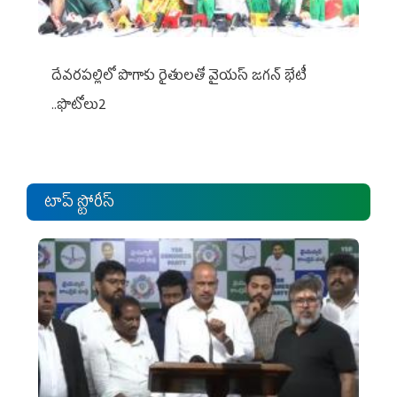
దేవరపల్లిలో పొగాకు రైతులతో వైయస్ జగన్ భేటీ
..ఫొటోలు2
టాప్ స్టోరీస్