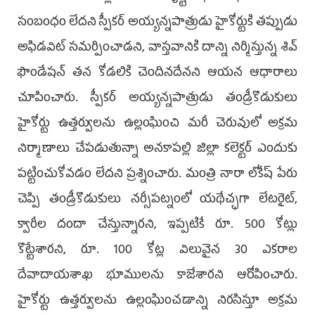
సంబంధం లేద‌ని స్పీక‌ర్ అయ్య‌న్న‌పాత్రుడు హైకోర్టుకి త‌ప్పుడు
అఫిడ‌విట్ స‌మ‌ర్పించాడ‌ని, వాస్త‌వానికి దాన్ని నిర్మిస్తున్న శివ్
ఫౌండేష‌న్ త‌న కోడ‌లికి చెందినదేన‌ని ఆయ‌న ఆధారాలు
చూపించారు. స్పీక‌ర్ అయ్య‌న్న‌పాత్రుడు తండ్రీకొడుకులు
హైకోర్టు ఉత్త‌ర్వుల‌ను ఉల్లంఘించి మ‌రీ చెరువులో అక్ర‌మ
నిర్మాణాలు చేప‌డుతున్నా అన‌కాప‌ల్లి జిల్లా క‌లెక్ట‌ర్ ఎందుకు
ప‌ట్టించుకోవ‌డం లేద‌ని ప్ర‌శ్నించారు. మంత్రి నారా లోకేష్ పేరు
చెప్పి తండ్రీకొడుకులు న‌ర్సీప‌ట్నంలో యథేచ్ఛ‌గా లేట‌రైట్‌,
క్వారీల దందా చేస్తున్నార‌ని, ఇప్ప‌టికే రూ. 500 కోట్లు
కొట్టేశార‌ని, రూ. 100 కోట్ల విలువైన 30 ఎక‌రాల
దేవాదాయ‌శాఖ భూముల‌ను కాజేశార‌ని ఆరోపించారు.
హైకోర్టు ఉత్త‌ర్వుల‌ను ఉల్లంఘించ‌డాన్ని నిర‌సిస్తూ అక్ర‌మ