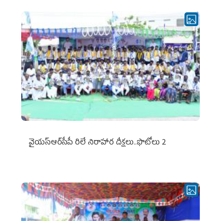
వైయ‌స్ఆర్‌సీపీ రిలే నిరాహార దీక్షలు..ఫొటోలు 2