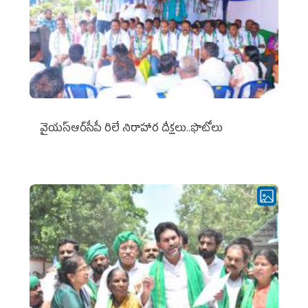
వైయ‌స్ఆర్‌సీపీ రిలే నిరాహార దీక్షలు..ఫొటోలు