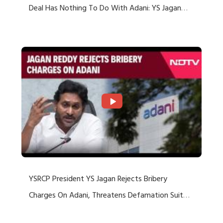
Deal Has Nothing To Do With Adani: YS Jagan
Rejects US Charges
YSRCP President YS Jagan Rejects Bribery
Charges On Adani, Threatens Defamation Suit
Against Media Groups