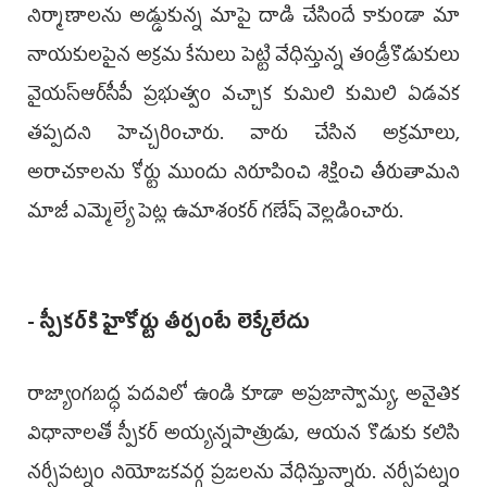
నిర్మాణాల‌ను అడ్డుకున్న మాపై దాడి చేసిందే కాకుండా మా
నాయ‌కుల‌పైన అక్ర‌మ కేసులు పెట్టి వేధిస్తున్న తండ్రీకొడుకులు
వైయ‌స్ఆర్‌సీపీ ప్ర‌భుత్వం వ‌చ్చాక కుమిలి కుమిలి ఏడ‌వ‌క
త‌ప్ప‌ద‌ని హెచ్చ‌రించారు. వారు చేసిన అక్ర‌మాలు,
అరాచ‌కాల‌ను కోర్టు ముందు నిరూపించి శిక్షించి తీరుతామ‌ని
మాజీ ఎమ్మెల్యే పెట్ల ఉమాశంక‌ర్ గ‌ణేష్ వెల్ల‌డించారు.
- స్పీక‌ర్‌కి హైకోర్టు తీర్పంటే లెక్కేలేదు
రాజ్యాంగబ‌ద్ధ ప‌ద‌విలో ఉండి కూడా అప్ర‌జాస్వామ్య‌, అనైతిక
విధానాల‌తో స్పీక‌ర్ అయ్య‌న్న‌పాత్రుడు, ఆయ‌న కొడుకు క‌లిసి
న‌ర్సీప‌ట్నం నియోజ‌క‌వ‌ర్గ ప్ర‌జ‌ల‌ను వేధిస్తున్నారు. న‌ర్సీప‌ట్నం