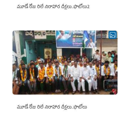
మూడో రోజు రిలే నిరాహార దీక్షలు..ఫొటోలు2
మూడో రోజు రిలే నిరాహార దీక్షలు..ఫొటోలు