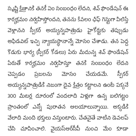
సృష్టి క్షేత్రానికి త‌న‌కీ ఏం సంబంధం లేదని, శివ్ ఫౌండేష‌న్ ఈ
కార్య‌క్ర‌మం నిర్వ‌హిస్తోంద‌ని, త‌న‌ను కేవ‌లం ఛీఫ్ గెస్టుగా పిలిస్తే
వెళ్లాన‌ని స్పీక‌ర్ అయ్య‌న్న‌పాత్రుడు హైకోర్టుకు త‌ప్పుడు
అఫిడ‌విట్ ఇచ్చి న్యాయ‌స్థానాన్నే మోసం చేశాడు. త‌న పెద్ద
కొడుకు భార్య (స్పీక‌ర్ కోడ‌లు) పేరు మీదున్న శివ్ ఫౌండేష‌న్
పేరుతో కార్య‌క్ర‌మం నిర్వ‌హిస్తూ త‌న‌కి సంబంధం లేద‌ని
చెప్ప‌డం ప్ర‌జ‌ల‌ను మోసం చేయ‌డ‌మే. స్పీక‌ర్
అయ్య‌న్న‌పాత్రుడికి నిజంగా దైవ క్షేత్రం క‌ట్టాల‌ని ఉంటే ప‌క్క‌నే
300 మీట‌ర్ల దూరంలో వంద‌లాది ఏళ్లుగా ఉన్న బ‌లిగ‌ట్టం
ప్రాంతంలో ఎన్నో పురాత‌న ఆల‌యాలున్నాయి. అక్క‌డికి
వేలాది మంది భ‌క్తులు వ‌స్తుంటారు. చేతనైతే వాటిని డెవ‌ల‌ప్
చేసి చూపించాలి. వైయ‌స్ఆర్‌సీపీ నుంచి మేం కూడా