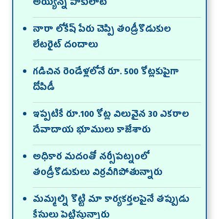
అయ్య‌న్న పాకులాట
నారా లోకేష్ పేరు చెప్పి తండ్రీకొడుకుల‌
లేట‌రైట్ దందాలు
గ‌డిచిన రెండేళ్ల‌లోనే రూ. 500 కోట్ల‌కుపైగా
దోపిడీ
ఇప్ప‌టికే రూ.100 కోట్ల విలువైన 30 ఎక‌రాల
దేవాదాయ భూములు కాజేశారు
అధికార మ‌దంతో న‌ర్సీప‌ట్నంలో
తండ్రీకొడుకులు విర్ర‌వీగిపోతున్నారు
మ‌మ్మ‌ల్ని కొట్టి మా కార్య‌క‌ర్త‌ల‌పైనే త‌ప్పుడు
కేసులు పెట్టిస్తున్నారు