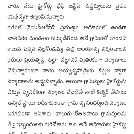
వారు, నేడు హైకోర్టు ఛీఫ్ జ‌స్టిస్ ఉత్త‌ర్వులును సైతం
య‌థేచ్ఛ‌గా ఉల్లంఘిస్తున్నారు.
గ‌తంలో వైయ‌స్ఆర్‌సీపీ ప్ర‌భుత్వం అధికారంలో ఉండగా
నాత‌వ‌రం మండ‌లం గుమ్మిడిగొండ అనే గ్రామంలో తాండ‌వ
కాలువ ప‌క్క‌న న‌ల్ల‌కొండ‌మ్మ త‌ల్లి ఆల‌యాన్ని నిర్మించాల‌ని
రైతులు ప్ర‌య‌త్నిస్తే, ఓల్టా చ‌ట్టానికి వ్య‌తిరేకంగా నిర్మాణాలు
చేస్తున్నారంటూ నాడు అయ్య‌న్న‌పాత్రుడు కోర్టుల ద్వారా
నిర్మాణాల‌ను అడ్డుకున్నాడు. అయినా గ్రామ‌స్తులు హైకోర్టును
తీర్పుకి వ్య‌తిరేకంగా నిర్మాణం చేప‌డితే నాటి క‌లెక్ట‌ర్ తోపాటు
ఉన్న‌త స్థాయి అధికారులంతా గ్రామాన్ని సంద‌ర్శించి నిర్మాణం
జ‌ర‌గ‌కుండా ఆపేశారు. నాలుగు రోజుల‌పాటు గ్రామ‌స్తుల‌ను
తీవ్ర ఇబ్బందుల‌కు గురిచేశారు. కానీ, అదే అధికారులు హైకోర్టు