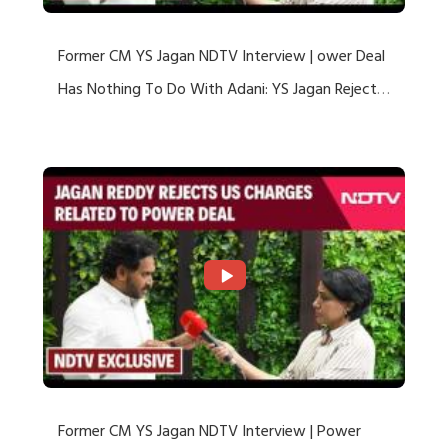
Former CM YS Jagan NDTV Interview | ower Deal
Has Nothing To Do With Adani: YS Jagan Rejects
US Charges
Former CM YS Jagan NDTV Interview | Power