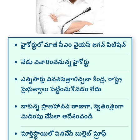
హైకోర్టులో మాజీ సీఎం వైయ‌స్‌ జగన్‌ పిటిషన్‌
నేడు విచారించనున్న హైకోర్టు
ఎన్నిసార్లు వినతిపత్రాలిచ్చినా కేంద్ర, రాష్ట్ర
ప్రభుత్వాలు పట్టించుకోవడం లేదు
నాకున్న ప్రాణహానిని తాజాగా, స్వతంత్రంగా
మదింపు చేసేలా ఆదేశించండి
పూర్తిస్థాయిలో పనిచేసే బుల్లెట్‌ ప్రూఫ్‌