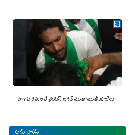
పొగాకు రైతుల‌తో వైయ‌స్ జ‌గ‌న్ ముఖాముఖి..ఫొటోలు1
టాప్ స్టోరీస్