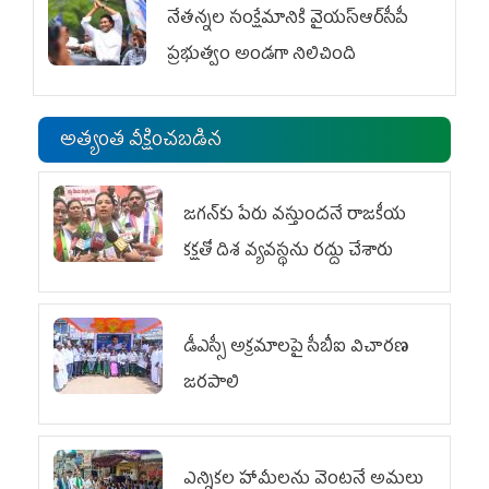
నేతన్నల సంక్షేమానికి వైయ‌స్ఆర్‌సీపీ
ప్రభుత్వం అండగా నిలిచింది
అత్యంత వీక్షించబడిన
జగన్‌కు పేరు వస్తుందనే రాజకీయ
కక్షతో దిశ వ్య‌వ‌స్థ‌ను రద్దు చేశారు
డీఎస్సీ అక్రమాలపై సీబీఐ విచారణ
జరపాలి
ఎన్నికల హామీలను వెంటనే అమలు