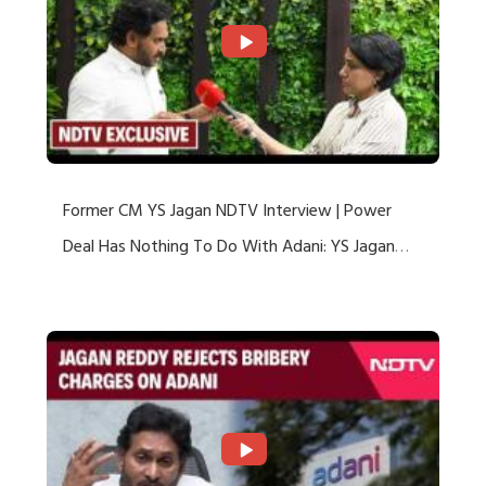
Former CM YS Jagan NDTV Interview | Power
Deal Has Nothing To Do With Adani: YS Jagan
Rejects US Charges