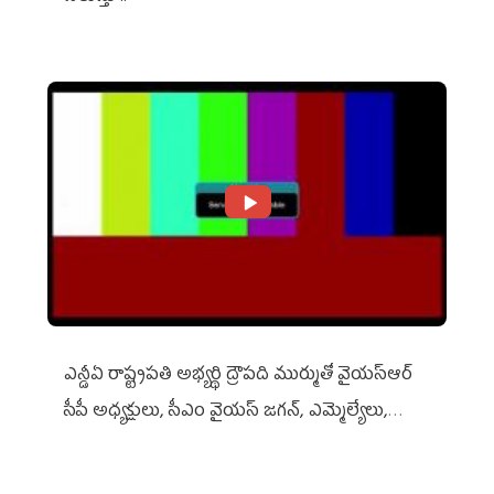
ఎన్డీఏ రాష్ట్ర‌ప‌తి అభ్య‌ర్థి ద్రౌప‌ది ముర్ముతో వైయ‌స్ఆర్
సీపీ అధ్య‌క్షులు, సీఎం వైయ‌స్ జ‌గ‌న్, ఎమ్మెల్యేలు,
ఎంపీల స‌మావేశం