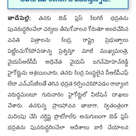
నేతలు బహిరంగంగానే బెదిరిస్తున్నారు..
తాడేప‌ల్లి:
తనకు జెడ్‌ ప్లస్‌ కేటగిరీ భద్రతను
పునరుద్ధరించేలా చర్యలు తీసుకోవాలని కోరుతూ అందచేసిన
వినతి పత్రాలను కేంద్ర, రాష్ట్ర ప్రభుత్వాలు
పట్టించుకోకపోవడాన్ని ప్రశ్నిస్తూ మాజీ ముఖ్యమంత్రి,
వైయ‌స్ఆర్‌సీపీ అధినేత వైయ‌స్‌ జగన్‌మోహన్‌రెడ్డి
హైకోర్టును ఆశ్రయించారు. తనకు కేంద్ర సంస్థలైన సీఆర్‌పీఎఫ్‌
లేదా ఎన్‌ఎస్‌జీలతో తగిన భద్రత కల్పించకపోవడం రాజ్యాంగ
విరుద్ధమంటూ గురువారం హైకోర్టులో పిటిషన్‌ దాఖలు
చేశారు. తనకున్న ప్రాణహానిని తాజాగా, స్వతంత్రంగా
మదింపు చేసి నిర్దిష్ట ప్రొటోకాల్‌కు అనుగుణంగా జెడ్‌ ప్లస్‌
భద్రతను పునరుద్ధరించేలా ఆదేశాలు జారీ చేయాలని