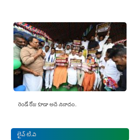
రెండో రోజు కూడా అదే నినాదం..
లైవ్ టి.వి