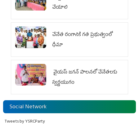
చేయాలి
చేనేత రంగానికి గత ప్రభుత్వంలో
ధీమా
వైయ‌స్ జగన్ పాలనలో చేనేతలకు
స్వర్ణయుగం
Social Network
Tweets by YSRCParty