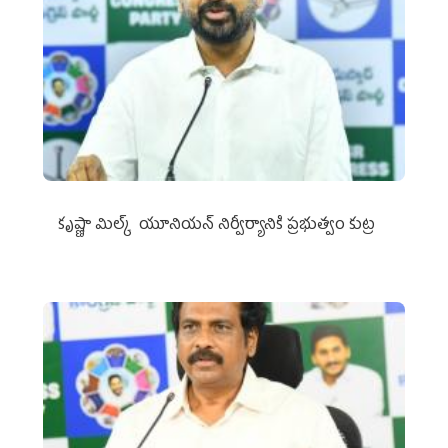
కృష్ణా మిల్క్‌ యూనియన్‌ నిర్వీర్యానికి ప్రభుత్వం కుట్ర