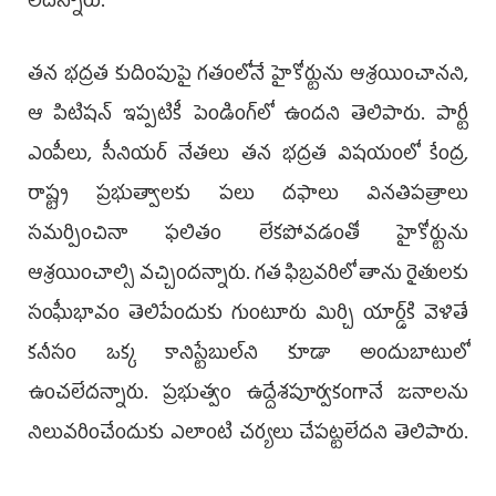
లేదన్నారు.
తన భద్రత కుదింపుపై గతంలోనే హైకోర్టును ఆశ్రయించానని,
ఆ పిటిషన్‌ ఇప్పటికీ పెండింగ్‌లో ఉందని తెలిపారు. పార్టీ
ఎంపీలు, సీనియ­ర్‌ నేతలు తన భద్రత విషయంలో కేంద్ర,
రాష్ట్ర ప్రభుత్వాలకు పలు దఫాలు వినతిపత్రాలు
సమర్పించినా ఫలితం లేకపోవడంతో హైకోర్టును
ఆశ్రయించాల్సి వచ్చిందన్నారు. గత ఫిబ్రవరిలో తాను రైతులకు
సంఘీభావం తెలిపేందుకు గుంటూరు మిర్చి యార్డ్‌కి వెళితే
కనీసం ఒక్క కానిస్టేబుల్‌ని కూడా అందుబాటులో
ఉంచలేదన్నారు. ప్రభు­త్వం ఉద్దేశపూర్వకంగానే జనాలను
నిలువరించేందుకు ఎలాంటి చర్యలు చేపట్టలేదని తెలిపారు.