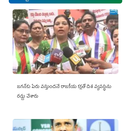
జగన్‌కు పేరు వస్తుందనే రాజకీయ కక్షతో దిశ వ్య‌వ‌స్థ‌ను
రద్దు చేశారు