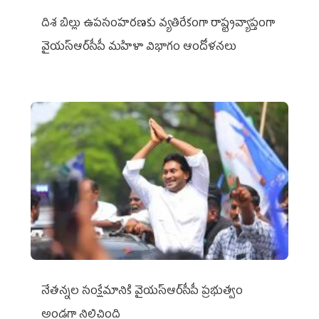
దిశ బిల్లు ఉపసంహరణకు వ్యతిరేకంగా రాష్ట్రవ్యాప్తంగా
వైయ‌స్ఆర్‌సీపీ మహిళా విభాగం ఆందోళనలు
నేతన్నల సంక్షేమానికి వైయ‌స్ఆర్‌సీపీ ప్రభుత్వం
అండగా నిలిచింది