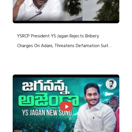
YSRCP President YS Jagan Rejects Bribery
Charges On Adani, Threatens Defamation Suit
Against Media Groups