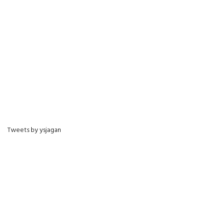
Tweets by ysjagan