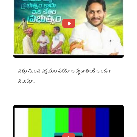
విత్తు నుంచి విక్రయం వరకూ అన్నదాతలకి అండగా
నిలుస్తూ..