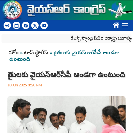
Skip to main content
????
డీఎస్సీ స్కాంపై సీబీఐ దర్యాప్తు జరగాల్సిందే
You are here
హోం
»
టాప్ స్టోరీస్
» రైతుల‌కు వైయ‌స్ఆర్‌సీపీ అండ‌గా
ఉంటుంది
రైతుల‌కు వైయ‌స్ఆర్‌సీపీ అండ‌గా ఉంటుంది
10 Jun 2025 3:20 PM