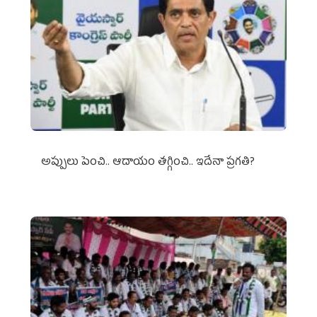
అప్పులు పెంచి.. ఆదాయం తగ్గించి.. ఇదేనా ప్రగతి?