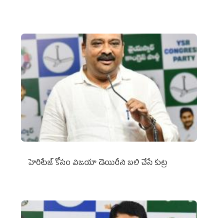
హెరిటేజ్ కోసం విజయా డెయిరీని బలి చేసే కుట్ర‌