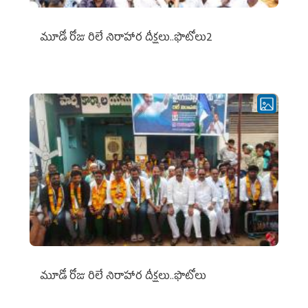
మూడో రోజు రిలే నిరాహార దీక్షలు..ఫొటోలు2
మూడో రోజు రిలే నిరాహార దీక్షలు..ఫొటోలు