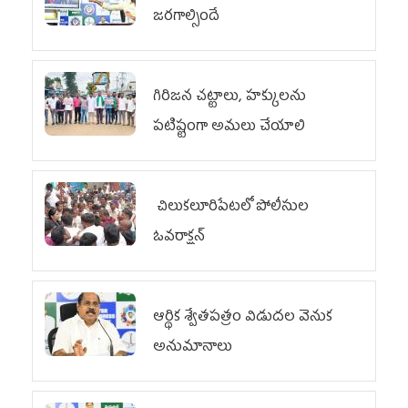
జరగాల్సిందే
గిరిజన చట్టాలు, హక్కులను
పటిష్టంగా అమలు చేయాలి
చిలుక‌లూరిపేట‌లో పోలీసుల
ఓవ‌రాక్ష‌న్‌
ఆర్థిక శ్వేతపత్రం విడుదల వెనుక
అనుమానాలు