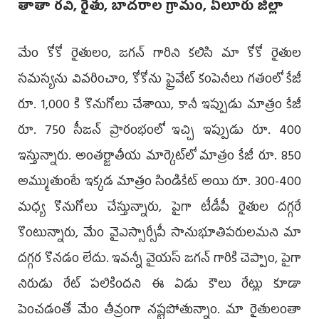
తాతా రవి, రైతు, బాదరాల గ్రామం, ఏలూరు జిల్లా
మేం కోకో రైతులం, జగన్‌ గారిని కలిసి మా కోకో రైతుల
సమస్యను వివరించాం, కోకోను ప్రైవేట్‌ కంపెనీలు గతంలో కేజీ
రూ. 1,000 కి కొనుగోలు చేశాయి, కానీ ఇప్పుడు మాత్రం కేజీ
రూ. 750 సీజన్‌ ప్రారంభంలో ఇచ్చి ఇప్పుడు రూ. 400
ఇస్తున్నారు. అంతర్జాతీయ మార్కెట్‌లో మాత్రం కేజీ రూ. 850
అమ్ముతుంటే ఇక్కడ మాత్రం సిండికేట్‌ అయి రూ. 300-400
మధ్య కొనుగోలు చేస్తున్నారు, పైగా టీడీపీ రైతుల దగ్గరే
కొంటున్నారు, మేం వైఎస్సార్సీపీ సానుభూతిపరులమని మా
దగ్గర కొనడం లేదు. ఇవన్నీ వైయ‌స్ జగన్‌ గారికి చెప్పాం, పైగా
నిరుడు రేట్‌ పలికిందని ఈ ఏడు కౌలు రేట్లు కూడా
పెంచడంతో మేం తీవ్రంగా నష్టపోతున్నాం. మా రైతులంతా