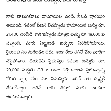
చింతలపూడి నియోజకవర్గం, ఏలూరు జిల్లా
నాకు నాలుగెకరాలు పామాయిల్‌ ఉంది, సీజన్‌ ప్రారంభం
అయింది, గతంలో సీజన్‌ లేనప్పుడు పామాయిల్‌ టన్ను రూ.
21,400 ఉండేది, కానీ ఇప్పుడు మాత్రం టన్ను రూ. 18,600 కు
వచ్చింది, మాకు పెట్టుబడి ఖర్చులు పెరిగిపోయాయి,
రైతులకు ఏం మిగలడం లేదు, ఇంకా రేటు తగ్గితే మేం పూర్తిగా
నష్టపోతాం, దయచేసి ప్రభుత్వం కనీసం టన్నుకు రూ.
20,000 మద్దతు ధర అయినా కల్పించాలని ప్రభుత్వాన్ని
కోరుతున్నాం, మేం మా సమస్యను జగన్‌ గారి దృష్టికి
తీసుకొచ్చాం, జగన్‌ గారు తప్పక మాకు అండగా
ఉంటామన్నారు.