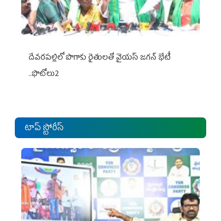
దేవరపల్లిలో పొగాకు రైతులతో వైయస్ జగన్ భేటీ
..ఫొటోలు2
టాప్ స్టోరీస్