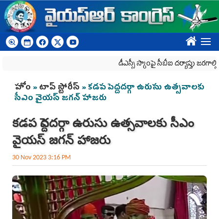
Skip to main content
????
డీఎస్సీ స్కాంపై సీబీఐ దర్యాప్తు జరగాల్సిందే
You are here
హోం
»
టాప్ స్టోరీస్
» క‌డ‌ప పెద్ద‌దర్గా ఉరుసు ఉత్స‌వాల‌కు
సీఎం వైయ‌స్ జ‌గ‌న్ హాజ‌రు
క‌డ‌ప పెద్ద‌దర్గా ఉరుసు ఉత్స‌వాల‌కు సీఎం
వైయ‌స్ జ‌గ‌న్ హాజ‌రు
30 Nov 2023 3:16 PM