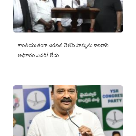
శాంతియుతంగా నిరసన తెలిపే హక్కును కాలరాసే
అధికారం ఎవరికీ లేదు