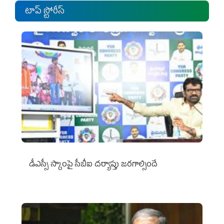
టాప్ స్టోరీస్
డీఎస్సీ స్కాంపై సీబీఐ దర్యాప్తు జరగాల్సిందే