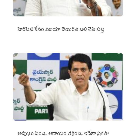
హెరిటేజ్ కోసం విజయా డెయిరీని బలి చేసే కుట్ర‌
అప్పులు పెంచి.. ఆదాయం తగ్గించి.. ఇదేనా ప్రగతి?