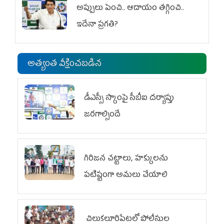
అప్పులు పెంచి.. ఆదాయం తగ్గించి..
ఇదేనా ప్రగతి?
అత్యంత వీక్షించబడిన
డీఎస్సీ స్కాంపై సీబీఐ దర్యాప్తు
జరగాల్సిందే
గిరిజన చట్టాలు, హక్కులను
పటిష్టంగా అమలు చేయాలి
చిలుక‌లూరిపేట‌లో పోలీసుల