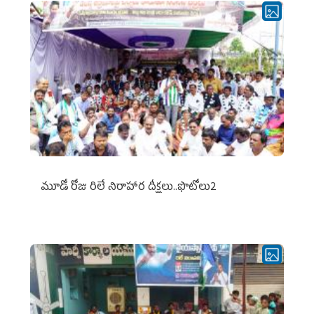
మూడో రోజు రిలే నిరాహార దీక్షలు..ఫొటోలు2