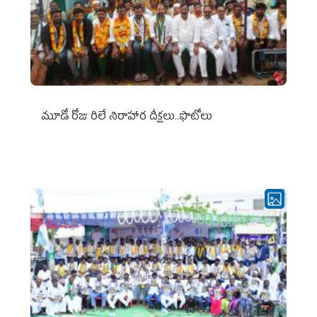
మూడో రోజు రిలే నిరాహార దీక్షలు..ఫొటోలు