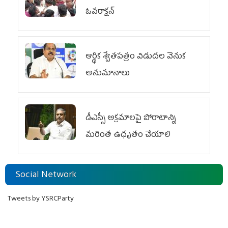
ఓవ‌రాక్ష‌న్‌
ఆర్థిక శ్వేతపత్రం విడుదల వెనుక
అనుమానాలు
డీఎస్సీ అక్రమాలపై పోరాటాన్ని
మరింత ఉధృతం చేయాలి
Social Network
Tweets by YSRCParty