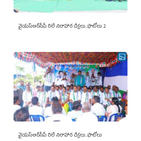
వైయ‌స్ఆర్‌సీపీ రిలే నిరాహార దీక్షలు..ఫొటోలు 2
వైయ‌స్ఆర్‌సీపీ రిలే నిరాహార దీక్షలు..ఫొటోలు