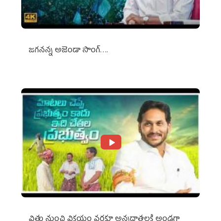
జగనన్న అజెండా సాంగ్….
విత్తు నుంచి విక్రయం వరకూ అన్నదాతలకి అండగా