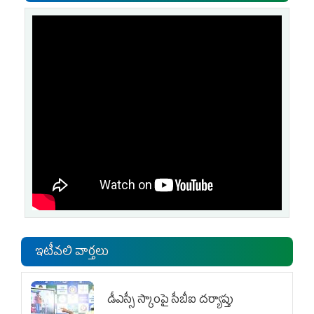
ఇటీవలి వార్తలు
డీఎస్సీ స్కాంపై సీబీఐ దర్యాప్తు