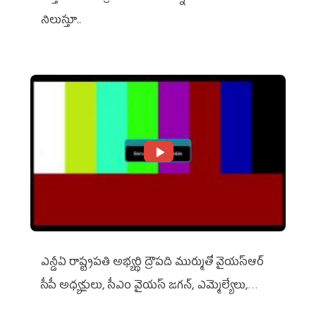
నిలుస్తూ..
ఎన్డీఏ రాష్ట్ర‌ప‌తి అభ్య‌ర్థి ద్రౌప‌ది ముర్ముతో వైయ‌స్ఆర్
సీపీ అధ్య‌క్షులు, సీఎం వైయ‌స్ జ‌గ‌న్, ఎమ్మెల్యేలు,
ఎంపీల స‌మావేశం