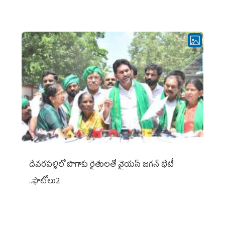
దేవరపల్లిలో పొగాకు రైతులతో వైయస్ జగన్ భేటీ
..ఫొటోలు2