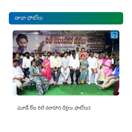
తాజా ఫోటోలు
మూడో రోజు రిలే నిరాహార దీక్షలు..ఫొటోలు3