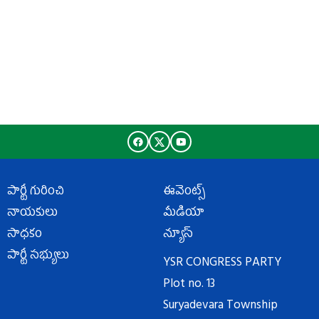
పార్టీ గురించి
ఈవెంట్స్
నాయకులు
మీడియా
సాధకం
న్యూస్
పార్టీ సభ్యులు
YSR CONGRESS PARTY
Plot no. 13
Suryadevara Township