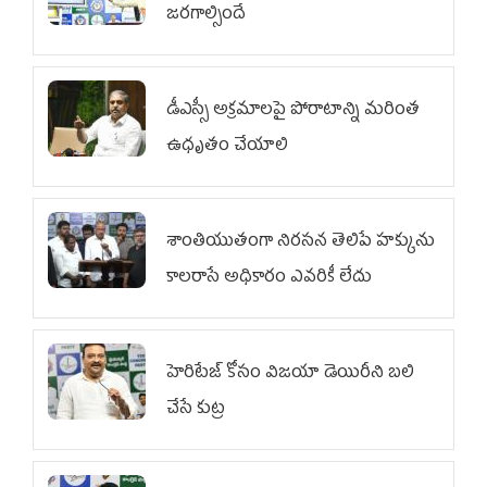
జరగాల్సిందే
డీఎస్సీ అక్రమాలపై పోరాటాన్ని మరింత
ఉధృతం చేయాలి
శాంతియుతంగా నిరసన తెలిపే హక్కును
కాలరాసే అధికారం ఎవరికీ లేదు
హెరిటేజ్ కోసం విజయా డెయిరీని బలి
చేసే కుట్ర‌