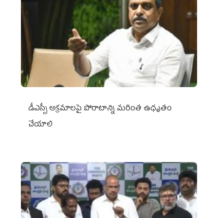
డీఎస్సీ అక్రమాలపై పోరాటాన్ని మరింత ఉధృతం
చేయాలి