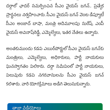
దర్గాలో ఛాదర్‌ సమర్పించిన సీఎం వైయస్‌ జగన్‌.. ప్రత్యేక
ప్రార్థనలు నిర్వ‌హించారు. సీఎం వైయస్‌ జగన్‌ వెంట డిప్యూటీ
సీఎం అంజాద్‌ బాషా, మంత్రి ఆదిమూలపు సురేష్, ఎంపీ
వైయస్‌ అవినాష్‌రెడ్డి, ఎమ్మెల్యేలు, ఇతర నేతలు ఉన్నారు.
అంత‌కుముందు క‌డ‌ప ఎయిర్‌పోర్టులో సీఎం వైయ‌స్ జ‌గ‌న్‌కు
మంత్రులు, ఎమ్మెల్యేలు, అధికారులు, పార్టీ నాయ‌కులు
ఘ‌న‌స్వాగ‌తం ప‌లికారు. ద‌ర్గా స‌మీపంలో పార్టీ నాయ‌కులు,
ప‌లువురు క‌డ‌ప న‌గ‌రవాసుల‌ను సీఎం వైయ‌స్ జ‌గ‌న్
క‌లిశారు. వారి యోగ‌క్షేమాలు అడిగి తెలుసుకున్నారు.
తాజా వీడియోలు