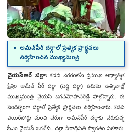
అమీన్‌పీర్ ద‌ర్గాలో ప్ర‌త్యేక ప్రార్థ‌న‌లు
నిర్వ‌హించిన ముఖ్య‌మంత్రి
వైయస్‌ఆర్‌ జిల్లా:
కడప న‌గ‌రంలోని ప్ర‌ముఖ ఆధ్యాత్మిక
క్షేత్రం అమీన్‌ పీర్‌ దర్గా (పెద్ద ద‌ర్గా) ఉరుసు ఉత్స‌వాల్లో
ముఖ్యమంత్రి వైయస్‌ జగన్‌మోహన్‌రెడ్డి పాల్గొన్నారు. ఈ
సంద‌ర్భంగా ద‌ర్గాలో ప్రత్యేక ప్రార్థనలు నిర్వ‌హించారు. కడప
ఎయిర్‌పోర్టు నుంచి నేరుగా అమీన్‌పీర్‌ దర్గాకు చేరుకున్న
సీఎం వైయస్‌ జగన్‌కు.. దర్గా పీఠాధిపతి స్వాగతం పలికారు.