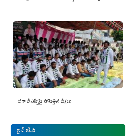
దగా డీఎస్సీపై పోటెత్తిన దీక్షలు
లైవ్ టి.వి