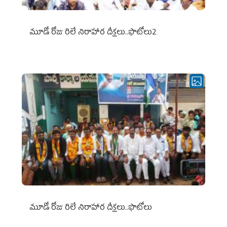
మూడో రోజు రిలే నిరాహార దీక్షలు..ఫొటోలు2
మూడో రోజు రిలే నిరాహార దీక్షలు..ఫొటోలు