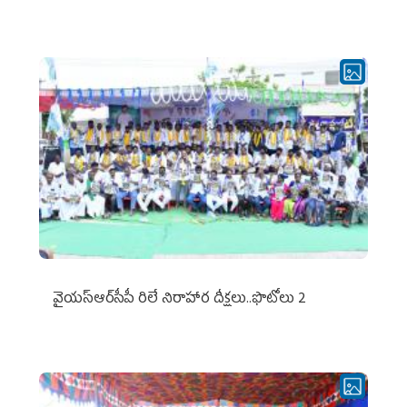
వైయ‌స్ఆర్‌సీపీ రిలే నిరాహార దీక్షలు..ఫొటోలు 2