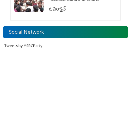
చిలుక‌లూరిపేట‌లో పోలీసుల
ఓవ‌రాక్ష‌న్‌
Social Network
Tweets by YSRCParty