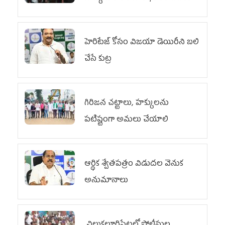
లేదు
హెరిటేజ్ కోసం విజయా డెయిరీని బలి
చేసే కుట్ర‌
గిరిజన చట్టాలు, హక్కులను
పటిష్టంగా అమలు చేయాలి
ఆర్థిక శ్వేతపత్రం విడుదల వెనుక
అనుమానాలు