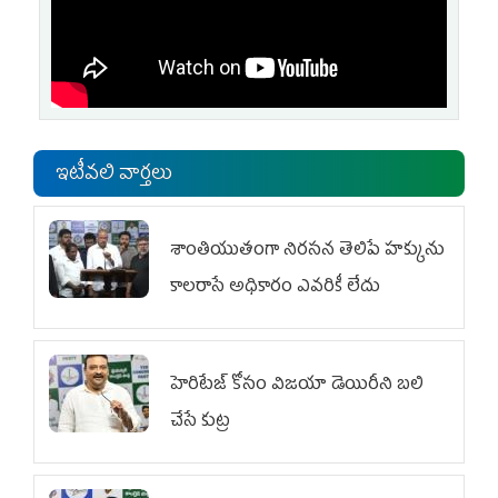
ఇటీవలి వార్తలు
శాంతియుతంగా నిరసన తెలిపే హక్కును
కాలరాసే అధికారం ఎవరికీ లేదు
హెరిటేజ్ కోసం విజయా డెయిరీని బలి
చేసే కుట్ర‌