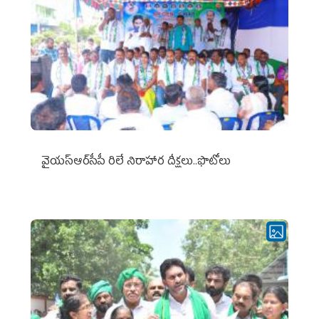
వైయ‌స్ఆర్‌సీపీ రిలే నిరాహార దీక్షలు..ఫొటోలు