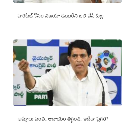
హెరిటేజ్ కోసం విజయా డెయిరీని బలి చేసే కుట్ర‌
అప్పులు పెంచి.. ఆదాయం తగ్గించి.. ఇదేనా ప్రగతి?