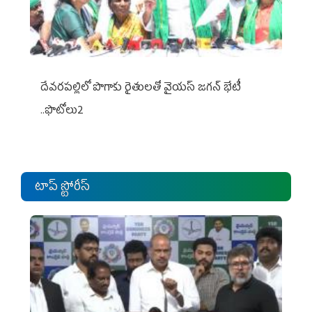
దేవరపల్లిలో పొగాకు రైతులతో వైయస్ జగన్ భేటీ
..ఫొటోలు2
టాప్ స్టోరీస్