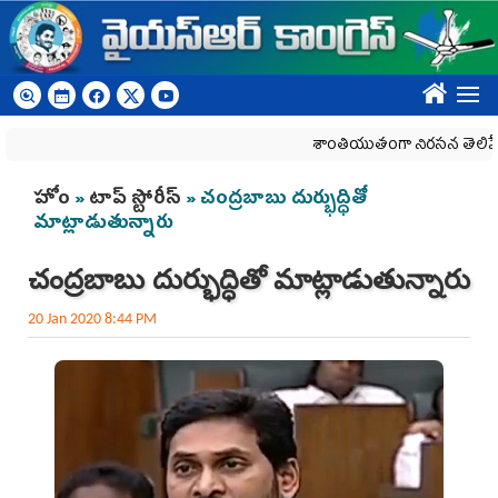
Skip to main content
????
శాంతియుతంగా నిరసన తెలిపే హక్కును
You are here
హోం
»
టాప్ స్టోరీస్
» చంద్రబాబు దుర్భుద్ధితో
మాట్లాడుతున్నారు
చంద్రబాబు దుర్భుద్ధితో మాట్లాడుతున్నారు
20 Jan 2020 8:44 PM