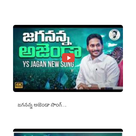
Against Media Groups
జగనన్న అజెండా సాంగ్….