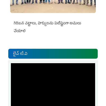
గిరిజన చట్టాలు, హక్కులను పటిష్టంగా అమలు
చేయాలి
లైవ్ టి.వి