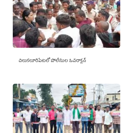
చిలుక‌లూరిపేట‌లో పోలీసుల ఓవ‌రాక్ష‌న్‌