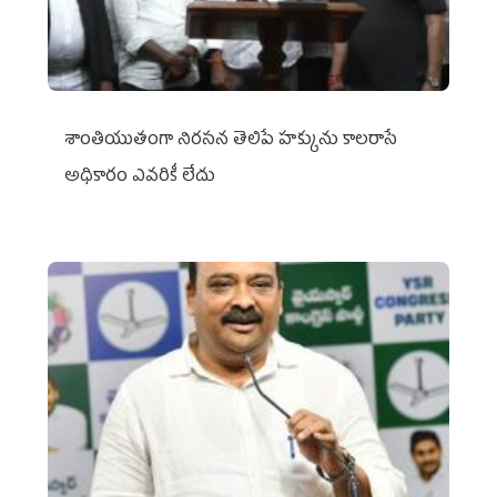
శాంతియుతంగా నిరసన తెలిపే హక్కును కాలరాసే
అధికారం ఎవరికీ లేదు