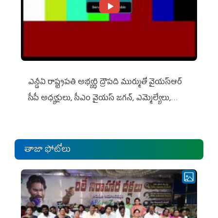
ఎన్డీఏ రాష్ట్ర‌ప‌తి అభ్య‌ర్థి ద్రౌప‌ది ముర్ముతో వైయ‌స్ఆర్
సీపీ అధ్య‌క్షులు, సీఎం వైయ‌స్ జ‌గ‌న్, ఎమ్మెల్యేలు,
ఎంపీల స‌మావేశం
తాజా ఫోటోలు