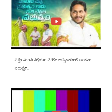
విత్తు నుంచి విక్రయం వరకూ అన్నదాతలకి అండగా
నిలుస్తూ..