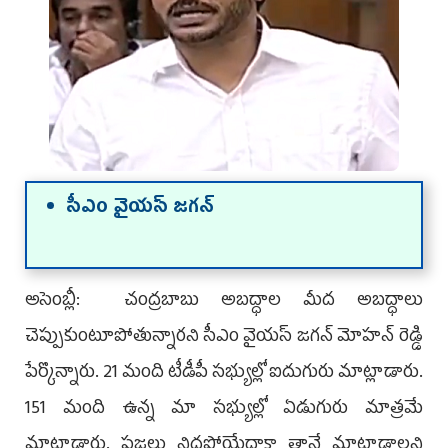
సీఎం వైయస్‌ జగన్‌
అసెంబ్లీ: చంద్రబాబు అబద్ధాల మీద అబద్ధాలు
చెప్పుకుంటూపోతున్నారని సీఎం వైయస్‌ జగన్‌ మోహన్‌ రెడ్డి
పేర్కొన్నారు. 21 మంది టీడీపీ సభ్యుల్లో ఐదుగురు మాట్లాడారు.
151 మంది ఉన్న మా సభ్యుల్లో ఏడుగురు మాత్రమే
మాట్లాడారు. ప్రజలు నిద్రపోయేదాకా తానే మాట్లాడాలని