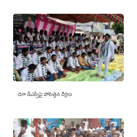
దగా డీఎస్సీపై పోటెత్తిన దీక్షలు