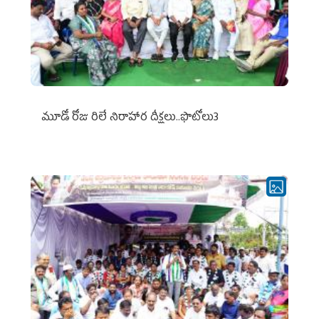
మూడో రోజు రిలే నిరాహార దీక్షలు..ఫొటోలు3