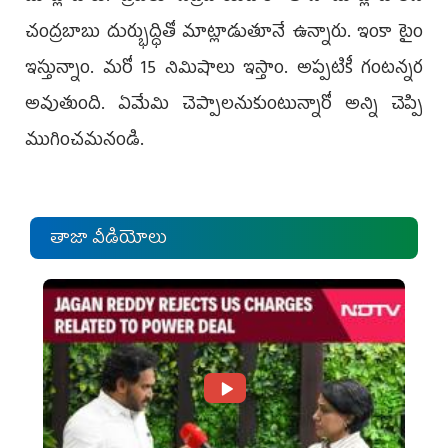
చంద్రబాబు దుర్భుద్ధితో మాట్లాడుతూనే ఉన్నారు. ఇంకా టైం
ఇస్తున్నాం. మరో 15 నిమిషాలు ఇస్తాం. అప్పటికీ గంటన్నర
అవుతుంది. ఏమేమి చెప్పాలనుకుంటున్నారో అన్ని చెప్పి
ముగించమనండి.
తాజా వీడియోలు