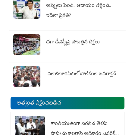
అప్పులు పెంచి.. ఆదాయం తగ్గించి..
ఇదేనా ప్రగతి?
దగా డీఎస్సీపై పోటెత్తిన దీక్షలు
చిలుక‌లూరిపేట‌లో పోలీసుల ఓవ‌రాక్ష‌న్‌
అత్యంత వీక్షించబడిన
శాంతియుతంగా నిరసన తెలిపే
హక్కును కాలరాసే అధికారం ఎవరికీ