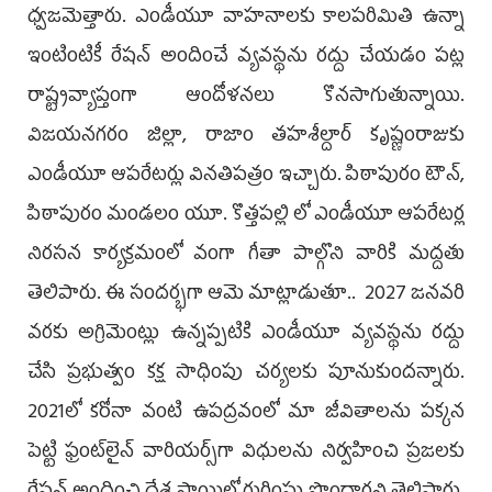
ధ్వ‌జ‌మెత్తారు. ఎండీయూ వాహనాలకు కాలపరిమితి ఉన్నా
ఇంటింటికీ రేషన్‌ అందించే వ్యవస్థను రద్దు చేయడం ప‌ట్ల
రాష్ట్ర‌వ్యాప్తంగా ఆందోళ‌న‌లు కొన‌సాగుతున్నాయి.
విజయనగరం జిల్లా, రాజాం తహశీల్దార్ కృష్ణంరాజుకు
ఎండీయూ ఆపరేటర్లు వినతిపత్రం ఇచ్చారు. పిఠాపురం టౌన్,
పిఠాపురం మండలం యూ. కొత్తపల్లి లో ఎండీయూ ఆప‌రేట‌ర్ల‌
నిరసన కార్యక్రమంలో వంగా గీతా పాల్గొని వారికి మ‌ద్ద‌తు
తెలిపారు. ఈ సంద‌ర్భ‌గా ఆమె మాట్లాడుతూ.. 2027 జనవరి
వరకు అగ్రిమెంట్లు ఉన్నప్పటికి ఎండీయూ వ్య‌వ‌స్థ‌ను రద్దు
చేసి ప్రభుత్వం కక్ష సాధింపు చర్యలకు పూనుకుందన్నారు.
2021లో కరోనా వంటి ఉపద్రవంలో మా జీవితాలను పక్కన
పెట్టి ఫ్రంట్‌లైన్‌ వారియర్స్‌గా విధులను నిర్వహించి ప్రజలకు