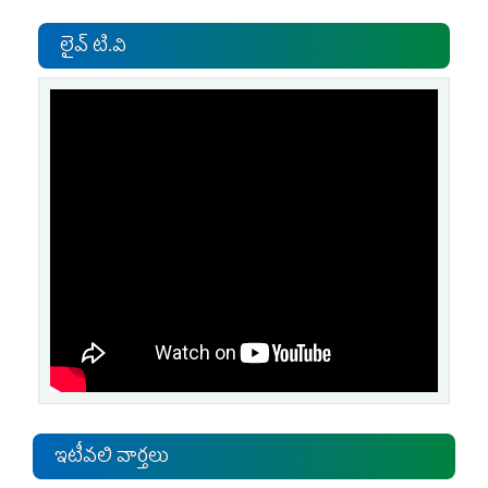
లైవ్ టి.వి
ఇటీవలి వార్తలు