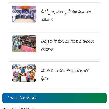
డీఎస్సీ అక్రమాలపై సీబీఐ విచారణ
జరపాలి
ఎన్నికల హామీలను వెంటనే అమలు
చేయాలి
చేనేత రంగానికి గత ప్రభుత్వంలో
ధీమా
Social Network