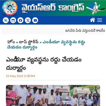
Skip to main content
????
జగన్‌కు పేరు వస్తుందనే రాజకీయ కక్షతో దిశ
You are here
హోం
»
టాప్ స్టోరీస్
» ఎండీయూ వ్యవ‌స్థ‌ను ర‌ద్దు
చేయ‌డం దుర్మార్గం
ఎండీయూ వ్యవ‌స్థ‌ను ర‌ద్దు చేయ‌డం
దుర్మార్గం
23 May 2025 2:58 PM