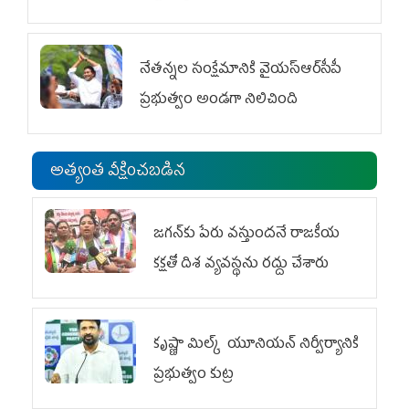
విభాగం ఆందోళనలు
నేతన్నల సంక్షేమానికి వైయ‌స్ఆర్‌సీపీ
ప్రభుత్వం అండగా నిలిచింది
అత్యంత వీక్షించబడిన
జగన్‌కు పేరు వస్తుందనే రాజకీయ
కక్షతో దిశ వ్య‌వ‌స్థ‌ను రద్దు చేశారు
కృష్ణా మిల్క్‌ యూనియన్‌ నిర్వీర్యానికి
ప్రభుత్వం కుట్ర