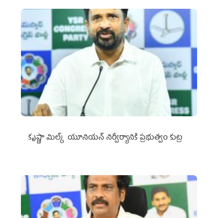
కృష్ణా మిల్క్‌ యూనియన్‌ నిర్వీర్యానికి ప్రభుత్వం కుట్ర