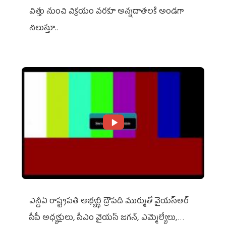
విత్తు నుంచి విక్రయం వరకూ అన్నదాతలకి అండగా
నిలుస్తూ..
ఎన్డీఏ రాష్ట్ర‌ప‌తి అభ్య‌ర్థి ద్రౌప‌ది ముర్ముతో వైయ‌స్ఆర్
సీపీ అధ్య‌క్షులు, సీఎం వైయ‌స్ జ‌గ‌న్, ఎమ్మెల్యేలు,