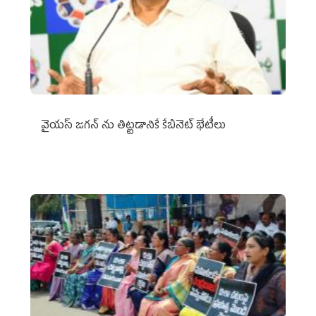
వైయ‌స్ జగన్‌ ను తిట్టడానికే కేబినెట్‌ భేటీలు