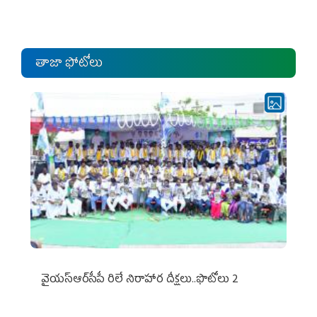
ఎంపీల స‌మావేశం
తాజా ఫోటోలు
వైయ‌స్ఆర్‌సీపీ రిలే నిరాహార దీక్షలు..ఫొటోలు 2