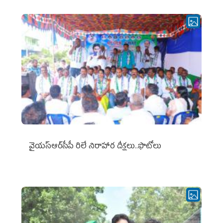
వైయ‌స్ఆర్‌సీపీ రిలే నిరాహార దీక్షలు..ఫొటోలు