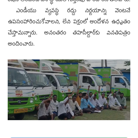
రేషన్‌ అందించి దేశ స్థాయిలో గుర్తింపు పొందార‌ని తెలిపారు.
ఎండీయు వ్యవస్థ రద్దు నిర్ణయాన్ని వెంటనే
ఉపసంహారించుకోవాలని, లేని పక్షంలో ఆందోళన ఉధృతం
చేస్తామన్నారు. అనంతరం తహసీల్దార్‌కు వినతిపత్రం
అందించారు.