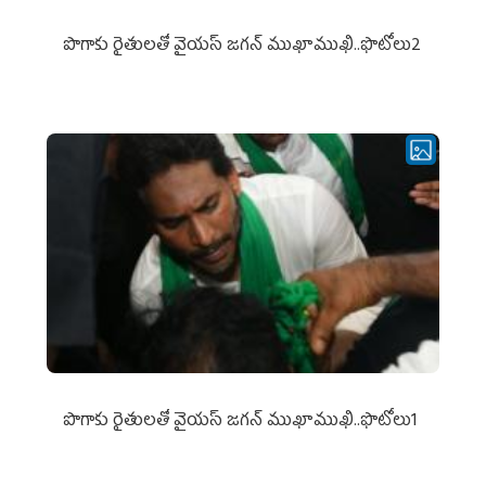
పొగాకు రైతుల‌తో వైయ‌స్ జ‌గ‌న్ ముఖాముఖి..ఫొటోలు2
పొగాకు రైతుల‌తో వైయ‌స్ జ‌గ‌న్ ముఖాముఖి..ఫొటోలు1