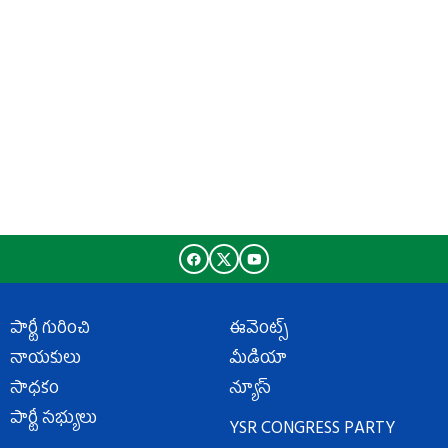
పార్టీ గురించి
ఈవెంట్స్
నాయకులు
మీడియా
సాధకం
న్యూస్
పార్టీ సభ్యులు
YSR CONGRESS PARTY