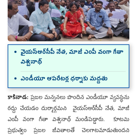
వైయ‌స్ఆర్‌సీపీ నేత‌, మాజీ ఎంపీ వంగా గీతా
విశ్వ‌నాథ్‌
ఎండీయూ ఆపరేటర్ల ధ‌ర్నాకు మ‌ద్ద‌తు
కాకినాడ‌:
ప్రజల మన్ననలు పొందిన ఎండీయూ వ్యవ‌స్థ‌ను
ర‌ద్దు చేయ‌డం దుర్మార్గమ‌ని వైయ‌స్ఆర్‌సీపీ నేత‌, మాజీ
ఎంపీ వంగా గీతా విశ్వ‌నాథ్ మండిప‌డ్డారు. కూటమి
ప్రభుత్వం ప్ర‌జ‌ల‌ జీవితాలతో చెలగాటమాడుతుందని