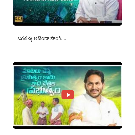
జగనన్న అజెండా సాంగ్….