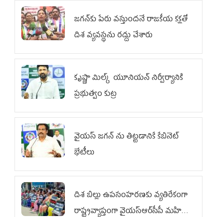
జగన్‌కు పేరు వస్తుందనే రాజకీయ కక్షతో
దిశ వ్య‌వ‌స్థ‌ను రద్దు చేశారు
కృష్ణా మిల్క్‌ యూనియన్‌ నిర్వీర్యానికి
ప్రభుత్వం కుట్ర
వైయ‌స్ జగన్‌ ను తిట్టడానికే కేబినెట్‌
భేటీలు
దిశ బిల్లు ఉపసంహరణకు వ్యతిరేకంగా
రాష్ట్రవ్యాప్తంగా వైయ‌స్ఆర్‌సీపీ మహిళా