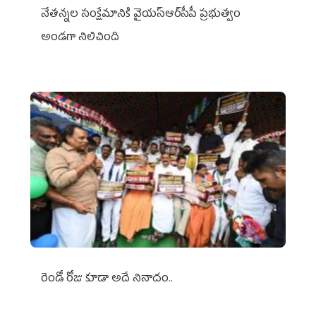
నేతన్నల సంక్షేమానికి వైయ‌స్ఆర్‌సీపీ ప్రభుత్వం
అండగా నిలిచింది
రెండో రోజు కూడా అదే నినాదం..