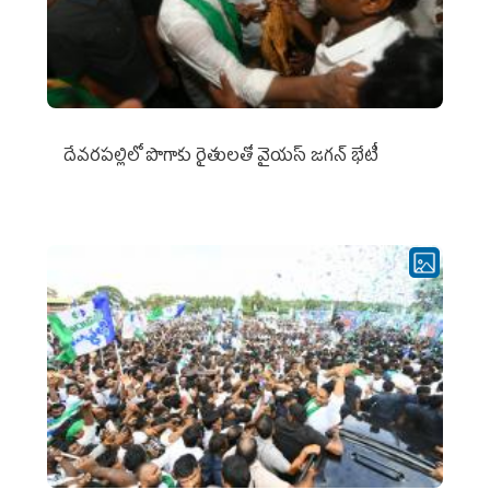
దేవరపల్లిలో పొగాకు రైతులతో వైయస్ జగన్ భేటీ