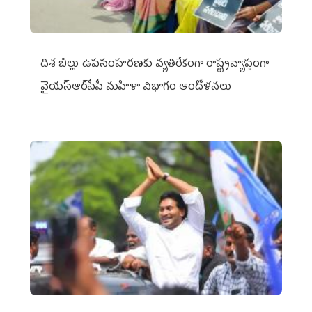
దిశ బిల్లు ఉపసంహరణకు వ్యతిరేకంగా రాష్ట్రవ్యాప్తంగా
వైయ‌స్ఆర్‌సీపీ మహిళా విభాగం ఆందోళనలు