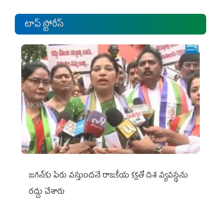
టాప్ స్టోరీస్
జగన్‌కు పేరు వస్తుందనే రాజకీయ కక్షతో దిశ వ్య‌వ‌స్థ‌ను
రద్దు చేశారు